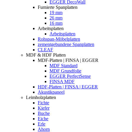
EGGER DecoWall
Furnierte Spanplatten
19 mm
26 mm
16 mm
Arbeitsplatten
Arbeitsplatten
Rohspan-Möbelplatten
zementgebundene Spanplatten
CLEAF
MDF & HDF Platten
MDF-Platten | FINSA | EGGER
MDF Standard
MDF Grundfolie
EGGER PerfectSense
FINSA MDF
HDF-Platten | FINSA | EGGER
Akustikpaneel
Leimholzplatten
Fichte
Kiefer
Buche
Eiche
Erle
Ahorn