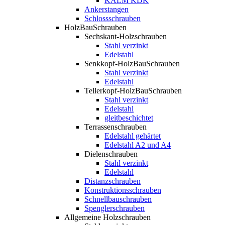
KALM KDK
Ankerstangen
Schlossschrauben
HolzBauSchrauben
Sechskant-Holzschrauben
Stahl verzinkt
Edelstahl
Senkkopf-HolzBauSchrauben
Stahl verzinkt
Edelstahl
Tellerkopf-HolzBauSchrauben
Stahl verzinkt
Edelstahl
gleitbeschichtet
Terrassenschrauben
Edelstahl gehärtet
Edelstahl A2 und A4
Dielenschrauben
Stahl verzinkt
Edelstahl
Distanzschrauben
Konstruktionsschrauben
Schnellbauschrauben
Spenglerschrauben
Allgemeine Holzschrauben