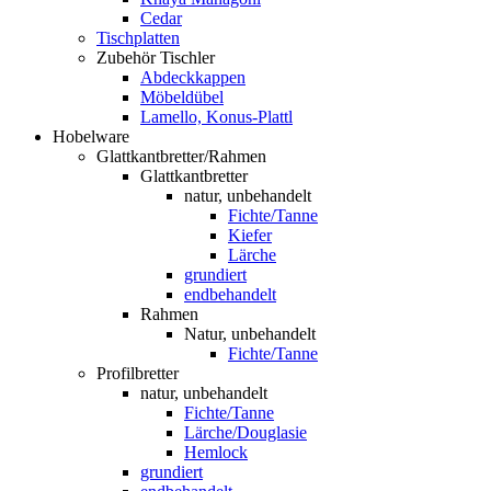
Cedar
Tischplatten
Zubehör Tischler
Abdeckkappen
Möbeldübel
Lamello, Konus-Plattl
Hobelware
Glattkantbretter/Rahmen
Glattkantbretter
natur, unbehandelt
Fichte/Tanne
Kiefer
Lärche
grundiert
endbehandelt
Rahmen
Natur, unbehandelt
Fichte/Tanne
Profilbretter
natur, unbehandelt
Fichte/Tanne
Lärche/Douglasie
Hemlock
grundiert