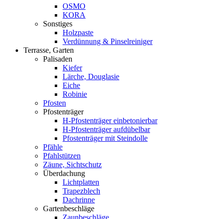
OSMO
KORA
Sonstiges
Holzpaste
Verdünnung & Pinselreiniger
Terrasse, Garten
Palisaden
Kiefer
Lärche, Douglasie
Eiche
Robinie
Pfosten
Pfostenträger
H-Pfostenträger einbetonierbar
H-Pfostenträger aufdübelbar
Pfostenträger mit Steindolle
Pfähle
Pfahlstützen
Zäune, Sichtschutz
Überdachung
Lichtplatten
Trapezblech
Dachrinne
Gartenbeschläge
Zaunbeschläge