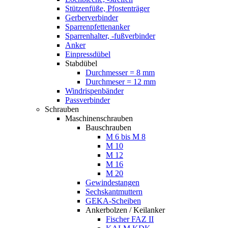
Stützenfüße, Pfostenträger
Gerberverbinder
Sparrenpfettenanker
Sparrenhalter, -fußverbinder
Anker
Einpressdübel
Stabdübel
Durchmesser = 8 mm
Durchmeser = 12 mm
Windrispenbänder
Passverbinder
Schrauben
Maschinenschrauben
Bauschrauben
M 6 bis M 8
M 10
M 12
M 16
M 20
Gewindestangen
Sechskantmuttern
GEKA-Scheiben
Ankerbolzen / Keilanker
Fischer FAZ II