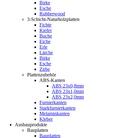
Birke
Esche
Rubberwood
3-Schicht-Naturholzplatten
Fichte
Kiefer
Buche
Eiche
Erle
Lärche
Birke
Esche
Zirbe
Plattenzubehör
ABS-Kanten
ABS 23x0,8mm
ABS 23x1,0mm
ABS 23x2,0mm
Furnierkanten
Starkfurnierkanten
Melaminkanten
Kleber
Ausbauprodukte
Bauplatten
Bauplatten