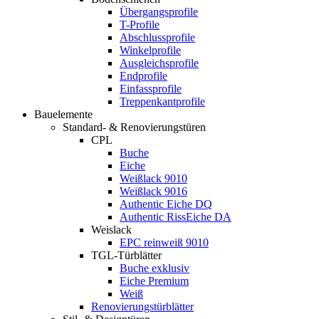
Übergangsprofile
T-Profile
Abschlussprofile
Winkelprofile
Ausgleichsprofile
Endprofile
Einfassprofile
Treppenkantprofile
Bauelemente
Standard- & Renovierungstüren
CPL
Buche
Eiche
Weißlack 9010
Weißlack 9016
Authentic Eiche DQ
Authentic RissEiche DA
Weislack
EPC reinweiß 9010
TGL-Türblätter
Buche exklusiv
Eiche Premium
Weiß
Renovierungstürblätter