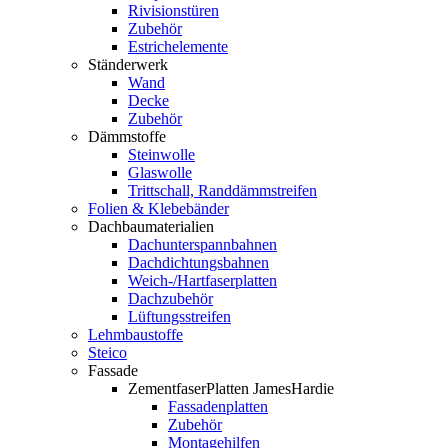
Rivisionstüren
Zubehör
Estrichelemente
Ständerwerk
Wand
Decke
Zubehör
Dämmstoffe
Steinwolle
Glaswolle
Trittschall, Randdämmstreifen
Folien & Klebebänder
Dachbaumaterialien
Dachunterspannbahnen
Dachdichtungsbahnen
Weich-/Hartfaserplatten
Dachzubehör
Lüftungsstreifen
Lehmbaustoffe
Steico
Fassade
ZementfaserPlatten JamesHardie
Fassadenplatten
Zubehör
Montagehilfen