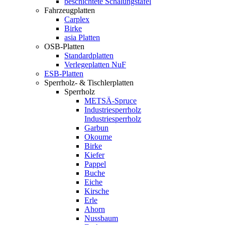
beschichtete Schalungstafel
Fahrzeugplatten
Carplex
Birke
asia Platten
OSB-Platten
Standardplatten
Verlegeplatten NuF
ESB-Platten
Sperrholz- & Tischlerplatten
Sperrholz
METSÄ-Spruce
Industriesperrholz
Industriesperrholz
Garbun
Okoume
Birke
Kiefer
Pappel
Buche
Eiche
Kirsche
Erle
Ahorn
Nussbaum