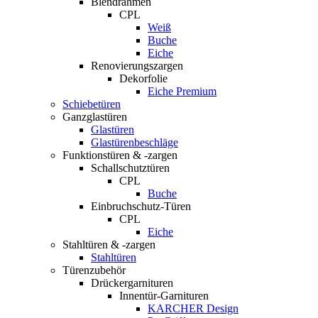
Blendrahmen
CPL
Weiß
Buche
Eiche
Renovierungszargen
Dekorfolie
Eiche Premium
Schiebetüren
Ganzglastüren
Glastüren
Glastürenbeschläge
Funktionstüren & -zargen
Schallschutztüren
CPL
Buche
Einbruchschutz-Türen
CPL
Eiche
Stahltüren & -zargen
Stahltüren
Türenzubehör
Drückergarnituren
Innentür-Garnituren
KARCHER Design