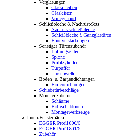
Verglasungen
Glasscheiben
Glasleisten
Vorlegeband
Schließbleche & Nachrüst-Sets
Nachrüstschließbleche
Schleißbleche f. Ganzglastüren
Bandverstärkungen
Sonstiges Türenzubehör
Lüftungsgitter
Spione
Profilzylinder
Türpuffer
Türschwellen
Boden- u. Zargendichtungen
Bodendichtungen
Schiebetürbeschläge
Montagezubehör
Schäume
Bohrschablonen
Montagewerkzeuge
Innen-Fensterbänke
EGGER Profil 800/6
EGGER Profil 801/6
Zubehör