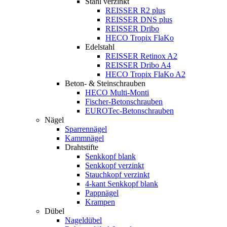
Stahl verzinkt
REISSER R2 plus
REISSER DNS plus
REISSER Dribo
HECO Tropix FlaKo
Edelstahl
REISSER Retinox A2
REISSER Dribo A4
HECO Tropix FlaKo A2
Beton- & Steinschrauben
HECO Multi-Monti
Fischer-Betonschrauben
EUROTec-Betonschrauben
Nägel
Sparrennägel
Kammnägel
Drahtstifte
Senkkopf blank
Senkkopf verzinkt
Stauchkopf verzinkt
4-kant Senkkopf blank
Pappnägel
Krampen
Dübel
Nageldübel