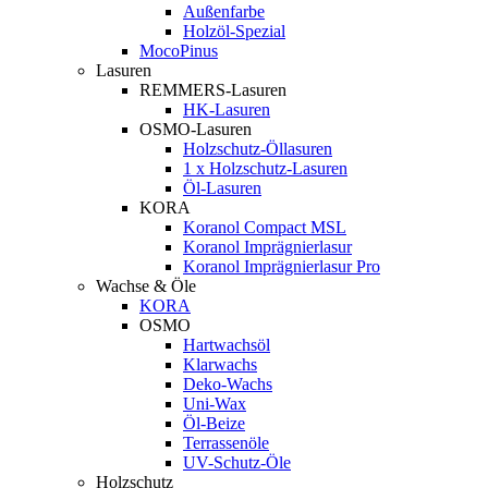
Außenfarbe
Holzöl-Spezial
MocoPinus
Lasuren
REMMERS-Lasuren
HK-Lasuren
OSMO-Lasuren
Holzschutz-Öllasuren
1 x Holzschutz-Lasuren
Öl-Lasuren
KORA
Koranol Compact MSL
Koranol Imprägnierlasur
Koranol Imprägnierlasur Pro
Wachse & Öle
KORA
OSMO
Hartwachsöl
Klarwachs
Deko-Wachs
Uni-Wax
Öl-Beize
Terrassenöle
UV-Schutz-Öle
Holzschutz