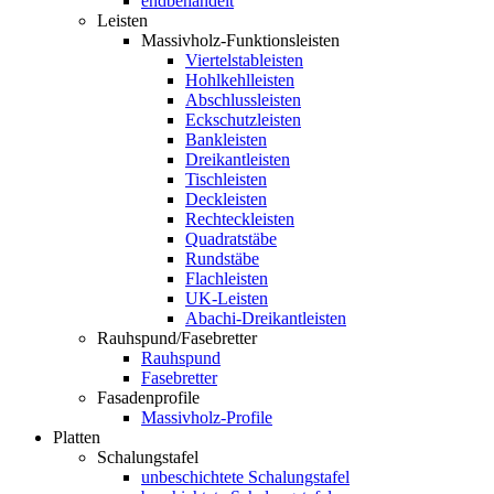
endbehandelt
Leisten
Massivholz-Funktionsleisten
Viertelstableisten
Hohlkehlleisten
Abschlussleisten
Eckschutzleisten
Bankleisten
Dreikantleisten
Tischleisten
Deckleisten
Rechteckleisten
Quadratstäbe
Rundstäbe
Flachleisten
UK-Leisten
Abachi-Dreikantleisten
Rauhspund/Fasebretter
Rauhspund
Fasebretter
Fasadenprofile
Massivholz-Profile
Platten
Schalungstafel
unbeschichtete Schalungstafel