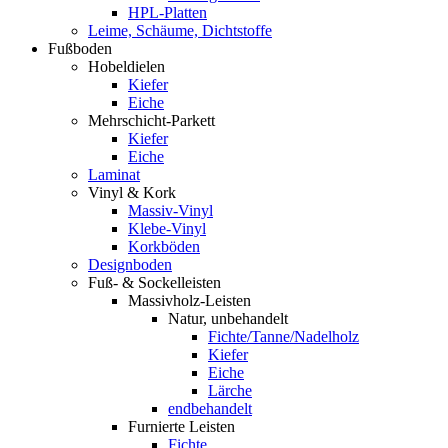
HPL-Platten
Leime, Schäume, Dichtstoffe
Fußboden
Hobeldielen
Kiefer
Eiche
Mehrschicht-Parkett
Kiefer
Eiche
Laminat
Vinyl & Kork
Massiv-Vinyl
Klebe-Vinyl
Korkböden
Designboden
Fuß- & Sockelleisten
Massivholz-Leisten
Natur, unbehandelt
Fichte/Tanne/Nadelholz
Kiefer
Eiche
Lärche
endbehandelt
Furnierte Leisten
Fichte