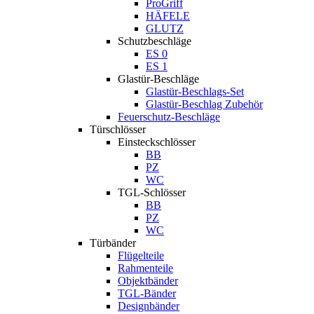
ProGriff
HÄFELE
GLUTZ
Schutzbeschläge
ES 0
ES 1
Glastür-Beschläge
Glastür-Beschlags-Set
Glastür-Beschlag Zubehör
Feuerschutz-Beschläge
Türschlösser
Einsteckschlösser
BB
PZ
WC
TGL-Schlösser
BB
PZ
WC
Türbänder
Flügelteile
Rahmenteile
Objektbänder
TGL-Bänder
Designbänder