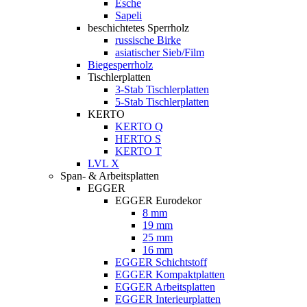
Esche
Sapeli
beschichtetes Sperrholz
russische Birke
asiatischer Sieb/Film
Biegesperrholz
Tischlerplatten
3-Stab Tischlerplatten
5-Stab Tischlerplatten
KERTO
KERTO Q
HERTO S
KERTO T
LVL X
Span- & Arbeitsplatten
EGGER
EGGER Eurodekor
8 mm
19 mm
25 mm
16 mm
EGGER Schichtstoff
EGGER Kompaktplatten
EGGER Arbeitsplatten
EGGER Interieurplatten