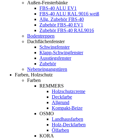
Außen-Fensterbänke
FBS-40 ALU EV1
FBS-40 ALU RAL 9016 weiß
Allg. Zubehör FBS-40
Zubehör FBS-40 EV1
Zubehör FBS-40 RAL9016
Bodentreppen
Dachflächenfenster
Schwingfenster
Klapp-Schwingfenster
Ausstiegsfenster
Zubehör
Nebeneingangstüren
Farben, Holzschutz
Farben
REMMERS
Holzschutzcreme
Deckfarbe
Allgrund
Kompakt-Beize
OSMO
Landhausfarben
Holz-Deckfarben
Ölfarben
KORA