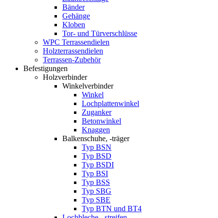
Bänder
Gehänge
Kloben
Tor- und Türverschlüsse
WPC Terrassendielen
Holzterrassendielen
Terrassen-Zubehör
Befestigungen
Holzverbinder
Winkelverbinder
Winkel
Lochplattenwinkel
Zuganker
Betonwinkel
Knaggen
Balkenschuhe, -träger
Typ BSN
Typ BSD
Typ BSDI
Typ BSI
Typ BSS
Typ SBG
Typ SBE
Typ BTN und BT4
Lochbleche, -streifen