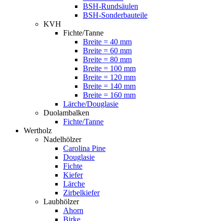
BSH-Rundsäulen
BSH-Sonderbauteile
KVH
Fichte/Tanne
Breite = 40 mm
Breite = 60 mm
Breite = 80 mm
Breite = 100 mm
Breite = 120 mm
Breite = 140 mm
Breite = 160 mm
Lärche/Douglasie
Duolambalken
Fichte/Tanne
Wertholz
Nadelhölzer
Carolina Pine
Douglasie
Fichte
Kiefer
Lärche
Zirbelkiefer
Laubhölzer
Ahorn
Birke