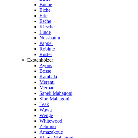
Buche
Eiche
Erle
Esche
Kirsche
Linde
Nussbaum
Pappel
Robinie
Rüster
Exotenhölzer
Ayous
Bosse
Kambala
Meranti
Merbau
Sapeli Mahagoni
Sipo Mahagoni
Teak
Wawa
Wenge
Whitewood
Zebrano
Amazakoue
Khaya Mahagoni