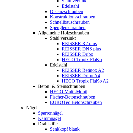
Stahl verzinkt
Edelstahl
Distanzschrauben
Konstruktionsschrauben
Schnellbauschrauben
Spenglerschrauben
Allgemeine Holzschrauben
Stahl verzinkt
REISSER R2 plus
REISSER DNS plus
REISSER Dribo
HECO Tropix FlaKo
Edelstahl
REISSER Retinox A2
REISSER Dribo A4
HECO Tropix FlaKo A2
Beton- & Steinschrauben
HECO Multi-Monti
Fischer-Betonschrauben
EUROTec-Betonschrauben
Nägel
Sparrennägel
Kammnägel
Drahtstifte
Senkkopf blank