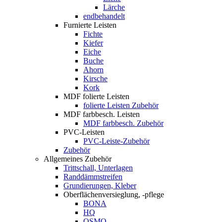
Lärche
endbehandelt
Furnierte Leisten
Fichte
Kiefer
Eiche
Buche
Ahorn
Kirsche
Kork
MDF folierte Leisten
folierte Leisten Zubehör
MDF farbbesch. Leisten
MDF farbbesch. Zubehör
PVC-Leisten
PVC-Leiste-Zubehör
Zubehör
Allgemeines Zubehör
Trittschall, Unterlagen
Randdämmstreifen
Grundierungen, Kleber
Oberflächenversieglung, -pflege
BONA
HQ
OSMO