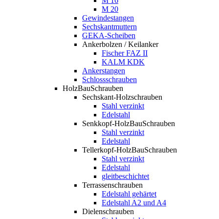
M 16
M 20
Gewindestangen
Sechskantmuttern
GEKA-Scheiben
Ankerbolzen / Keilanker
Fischer FAZ II
KALM KDK
Ankerstangen
Schlossschrauben
HolzBauSchrauben
Sechskant-Holzschrauben
Stahl verzinkt
Edelstahl
Senkkopf-HolzBauSchrauben
Stahl verzinkt
Edelstahl
Tellerkopf-HolzBauSchrauben
Stahl verzinkt
Edelstahl
gleitbeschichtet
Terrassenschrauben
Edelstahl gehärtet
Edelstahl A2 und A4
Dielenschrauben