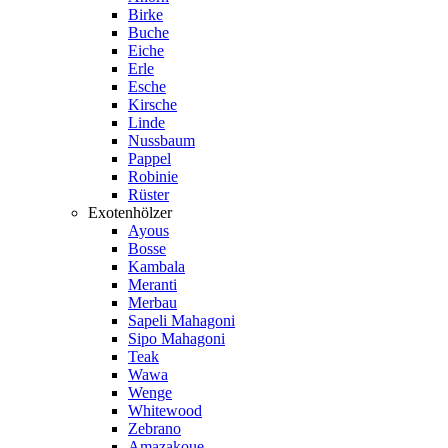
Birke
Buche
Eiche
Erle
Esche
Kirsche
Linde
Nussbaum
Pappel
Robinie
Rüster
Exotenhölzer
Ayous
Bosse
Kambala
Meranti
Merbau
Sapeli Mahagoni
Sipo Mahagoni
Teak
Wawa
Wenge
Whitewood
Zebrano
Amazakoue