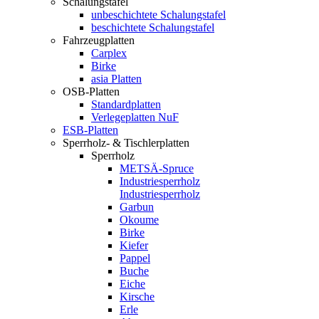
Schalungstafel
unbeschichtete Schalungstafel
beschichtete Schalungstafel
Fahrzeugplatten
Carplex
Birke
asia Platten
OSB-Platten
Standardplatten
Verlegeplatten NuF
ESB-Platten
Sperrholz- & Tischlerplatten
Sperrholz
METSÄ-Spruce
Industriesperrholz
Industriesperrholz
Garbun
Okoume
Birke
Kiefer
Pappel
Buche
Eiche
Kirsche
Erle