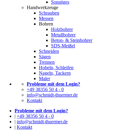
Sonstiges
Handwerkzeuge
Schrauben
Messen
Bohren
Holzbohrer
Metallbohrer
Beton- & Steinbohrer
SDS-Meißel
Schneiden
Sägen
Trennen
Hobeln, Schleifen
Nageln, Tackern
Maler
Probleme mit dem Login?
+49 38356 50 4 - 0
info@schmidt-thuermer.de
Kontakt
Probleme mit dem Login?
|
+49 38356 50 4 - 0
|
info@schmidt-thuermer.de
|
Kontakt