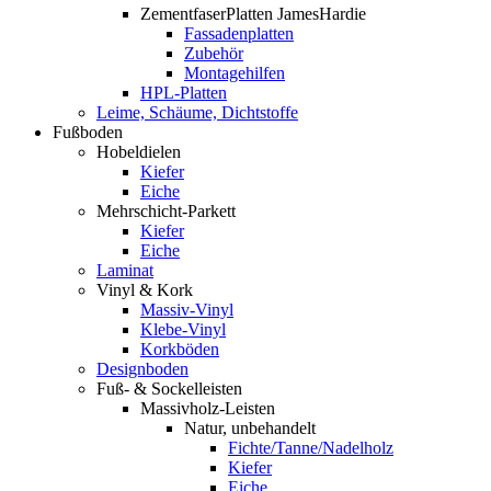
ZementfaserPlatten JamesHardie
Fassadenplatten
Zubehör
Montagehilfen
HPL-Platten
Leime, Schäume, Dichtstoffe
Fußboden
Hobeldielen
Kiefer
Eiche
Mehrschicht-Parkett
Kiefer
Eiche
Laminat
Vinyl & Kork
Massiv-Vinyl
Klebe-Vinyl
Korkböden
Designboden
Fuß- & Sockelleisten
Massivholz-Leisten
Natur, unbehandelt
Fichte/Tanne/Nadelholz
Kiefer
Eiche