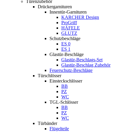
Türenzubehör
Drückergarnituren
Innentür-Garnituren
KARCHER Design
ProGriff
HÄFELE
GLUTZ
Schutzbeschläge
ES 0
ES 1
Glastür-Beschläge
Glastür-Beschlags-Set
Glastür-Beschlag Zubehör
Feuerschutz-Beschläge
Türschlösser
Einsteckschlösser
BB
PZ
WC
TGL-Schlösser
BB
PZ
WC
Türbänder
Flügelteile