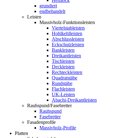
Hemlock
grundiert
endbehandelt
Leisten
Massivholz-Funktionsleisten
Viertelstableisten
Hohlkehlleisten
Abschlussleisten
Eckschutzleisten
Bankleisten
Dreikantleisten
Tischleisten
Deckleisten
Rechteckleisten
Quadratstäbe
Rundstäbe
Flachleisten
UK-Leisten
Abachi-Dreikantleisten
Rauhspund/Fasebretter
Rauhspund
Fasebretter
Fasadenprofile
Massivholz-Profile
Platten