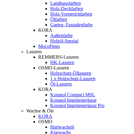
Landhausfarben
Holz-Deckfarben
Holz-Vorstreichfarben
Ölfarben
Garten- Fassadenfarbe
KORA
Außenfarbe
Holzöl-Spezial
MocoPinus
Lasuren
REMMERS-Lasuren
HK-Lasuren
OSMO-Lasuren
Holzschutz-Öllasuren
1 x Holzschutz-Lasuren
Öl-Lasuren
KORA
Koranol Compact MSL
Koranol Imprägnierlasur
Koranol Imprägnierlasur Pro
Wachse & Öle
KORA
OSMO
Hartwachsöl
Klarwachs