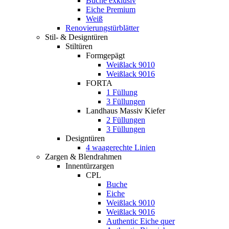
Buche exklusiv
Eiche Premium
Weiß
Renovierungstürblätter
Stil- & Designtüren
Stiltüren
Formgepägt
Weißlack 9010
Weißlack 9016
FORTA
1 Füllung
3 Füllungen
Landhaus Massiv Kiefer
2 Füllungen
3 Füllungen
Designtüren
4 waagerechte Linien
Zargen & Blendrahmen
Innentürzargen
CPL
Buche
Eiche
Weißlack 9010
Weißlack 9016
Authentic Eiche quer