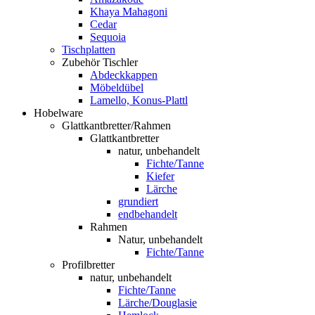
Khaya Mahagoni
Cedar
Sequoia
Tischplatten
Zubehör Tischler
Abdeckkappen
Möbeldübel
Lamello, Konus-Plattl
Hobelware
Glattkantbretter/Rahmen
Glattkantbretter
natur, unbehandelt
Fichte/Tanne
Kiefer
Lärche
grundiert
endbehandelt
Rahmen
Natur, unbehandelt
Fichte/Tanne
Profilbretter
natur, unbehandelt
Fichte/Tanne
Lärche/Douglasie