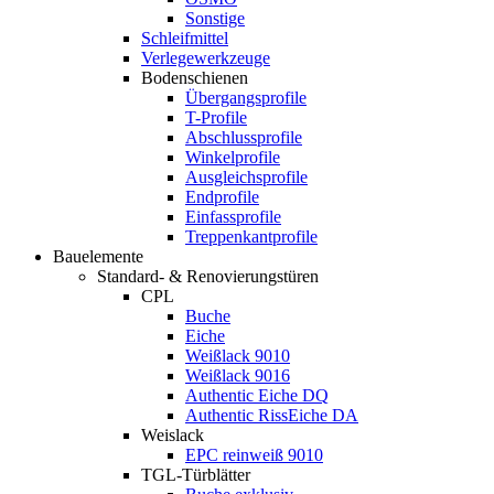
Sonstige
Schleifmittel
Verlegewerkzeuge
Bodenschienen
Übergangsprofile
T-Profile
Abschlussprofile
Winkelprofile
Ausgleichsprofile
Endprofile
Einfassprofile
Treppenkantprofile
Bauelemente
Standard- & Renovierungstüren
CPL
Buche
Eiche
Weißlack 9010
Weißlack 9016
Authentic Eiche DQ
Authentic RissEiche DA
Weislack
EPC reinweiß 9010
TGL-Türblätter