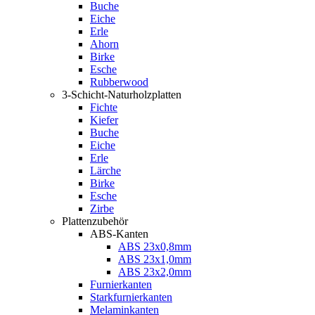
Buche
Eiche
Erle
Ahorn
Birke
Esche
Rubberwood
3-Schicht-Naturholzplatten
Fichte
Kiefer
Buche
Eiche
Erle
Lärche
Birke
Esche
Zirbe
Plattenzubehör
ABS-Kanten
ABS 23x0,8mm
ABS 23x1,0mm
ABS 23x2,0mm
Furnierkanten
Starkfurnierkanten
Melaminkanten