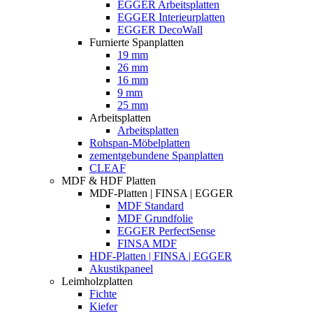
EGGER Arbeitsplatten
EGGER Interieurplatten
EGGER DecoWall
Furnierte Spanplatten
19 mm
26 mm
16 mm
9 mm
25 mm
Arbeitsplatten
Arbeitsplatten
Rohspan-Möbelplatten
zementgebundene Spanplatten
CLEAF
MDF & HDF Platten
MDF-Platten | FINSA | EGGER
MDF Standard
MDF Grundfolie
EGGER PerfectSense
FINSA MDF
HDF-Platten | FINSA | EGGER
Akustikpaneel
Leimholzplatten
Fichte
Kiefer