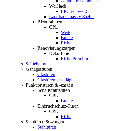
Authentic Risseiche
Weißlack
EPC reinweiß
Landhaus massiv Kiefer
Blendrahmen
CPL
Weiß
Buche
Eiche
Renovierungszargen
Dekorfolie
Eiche Premium
Schiebetüren
Ganzglastüren
Glastüren
Glastürenbeschläge
Funktionstüren & -zargen
Schallschutztüren
CPL
Buche
Einbruchschutz-Türen
CPL
Eiche
Stahltüren & -zargen
Stahltüren