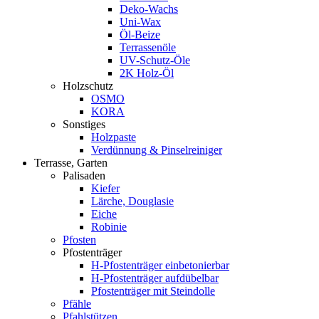
Deko-Wachs
Uni-Wax
Öl-Beize
Terrassenöle
UV-Schutz-Öle
2K Holz-Öl
Holzschutz
OSMO
KORA
Sonstiges
Holzpaste
Verdünnung & Pinselreiniger
Terrasse, Garten
Palisaden
Kiefer
Lärche, Douglasie
Eiche
Robinie
Pfosten
Pfostenträger
H-Pfostenträger einbetonierbar
H-Pfostenträger aufdübelbar
Pfostenträger mit Steindolle
Pfähle
Pfahlstützen