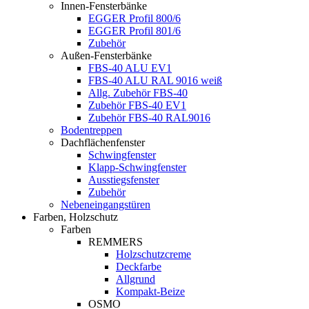
Innen-Fensterbänke
EGGER Profil 800/6
EGGER Profil 801/6
Zubehör
Außen-Fensterbänke
FBS-40 ALU EV1
FBS-40 ALU RAL 9016 weiß
Allg. Zubehör FBS-40
Zubehör FBS-40 EV1
Zubehör FBS-40 RAL9016
Bodentreppen
Dachflächenfenster
Schwingfenster
Klapp-Schwingfenster
Ausstiegsfenster
Zubehör
Nebeneingangstüren
Farben, Holzschutz
Farben
REMMERS
Holzschutzcreme
Deckfarbe
Allgrund
Kompakt-Beize
OSMO