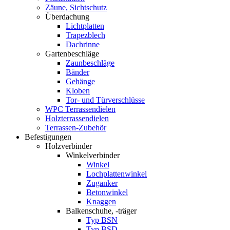
Zäune, Sichtschutz
Überdachung
Lichtplatten
Trapezblech
Dachrinne
Gartenbeschläge
Zaunbeschläge
Bänder
Gehänge
Kloben
Tor- und Türverschlüsse
WPC Terrassendielen
Holzterrassendielen
Terrassen-Zubehör
Befestigungen
Holzverbinder
Winkelverbinder
Winkel
Lochplattenwinkel
Zuganker
Betonwinkel
Knaggen
Balkenschuhe, -träger
Typ BSN
Typ BSD