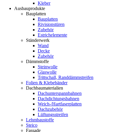
Kleber
Ausbauprodukte
Bauplatten
Bauplatten
Rivisionstüren
Zubehör
Estrichelemente
Ständerwerk
Wand
Decke
Zubehör
Dämmstoffe
Steinwolle
Glaswolle
Trittschall, Randdämmstreifen
Folien & Klebebänder
Dachbaumaterialien
Dachunterspannbahnen
Dachdichtungsbahnen
Weich-/Hartfaserplatten
Dachzubehör
Lüftungsstreifen
Lehmbaustoffe
Steico
Fassade