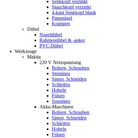
Senkkopf verzinkt
Stauchkopf verzinkt
4-kant Senkkopf blank
Pappnägel
Krampen
Dübel
Nageldübel
Rahmendübel & -anker
PVC-Dübel
Werkzeuge
Makita
220 V Netzspannung
Bohren, Schrauben
Stemmen
Sägen, Schneiden
Schleifen
Hobeln
Fräsen
Sonstiges
Akku-Maschinen
Bohren, Schrauben
Sägen, Schneiden
Schleifen
Hobeln
Fräsen