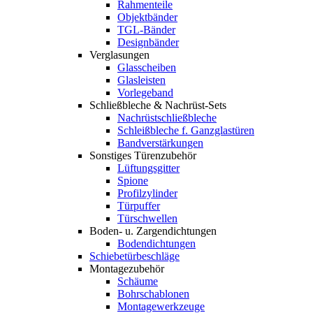
Rahmenteile
Objektbänder
TGL-Bänder
Designbänder
Verglasungen
Glasscheiben
Glasleisten
Vorlegeband
Schließbleche & Nachrüst-Sets
Nachrüstschließbleche
Schleißbleche f. Ganzglastüren
Bandverstärkungen
Sonstiges Türenzubehör
Lüftungsgitter
Spione
Profilzylinder
Türpuffer
Türschwellen
Boden- u. Zargendichtungen
Bodendichtungen
Schiebetürbeschläge
Montagezubehör
Schäume
Bohrschablonen
Montagewerkzeuge