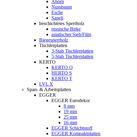
Ahorn
Nussbaum
Esche
Sapeli
beschichtetes Sperrholz
russische Birke
asiatischer Sieb/Film
Biegesperrholz
Tischlerplatten
3-Stab Tischlerplatten
5-Stab Tischlerplatten
KERTO
KERTO Q
HERTO S
KERTO T
LVL X
Span- & Arbeitsplatten
EGGER
EGGER Eurodekor
8 mm
19 mm
25 mm
16 mm
EGGER Schichtstoff
EGGER Kompaktplatten