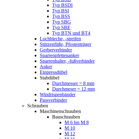
Typ BSDI
Typ BSI
Typ BSS
Typ SBG
Typ SBE
Typ BTN und BT4
Lochbleche, -streifen
Stützenfüße, Pfostenträger
Gerberverbinder
Sparrenpfettenanker
Sparrenhalter, -fußverbinder
Anker
Einpressdübel
Stabdübel
Durchmesser = 8 mm
Durchmeser = 12 mm
Windrispenbänder
Passverbinder
Schrauben
Maschinenschrauben
Bauschrauben
M 6 bis M 8
M 10
M 12