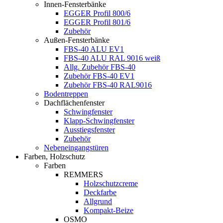
Innen-Fensterbänke
EGGER Profil 800/6
EGGER Profil 801/6
Zubehör
Außen-Fensterbänke
FBS-40 ALU EV1
FBS-40 ALU RAL 9016 weiß
Allg. Zubehör FBS-40
Zubehör FBS-40 EV1
Zubehör FBS-40 RAL9016
Bodentreppen
Dachflächenfenster
Schwingfenster
Klapp-Schwingfenster
Ausstiegsfenster
Zubehör
Nebeneingangstüren
Farben, Holzschutz
Farben
REMMERS
Holzschutzcreme
Deckfarbe
Allgrund
Kompakt-Beize
OSMO