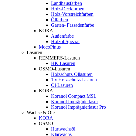
Landhausfarben
Holz-Deckfarben
Holz-Vorstreichfarben
Ölfarben
Garten- Fassadenfarbe
KORA
Außenfarbe
Holzöl-Spezial
MocoPinus
Lasuren
REMMERS-Lasuren
HK-Lasuren
OSMO-Lasuren
Holzschutz-Öllasuren
1 x Holzschutz-Lasuren
Öl-Lasuren
KORA
Koranol Compact MSL
Koranol Imprägnierlasur
Koranol Imprägnierlasur Pro
Wachse & Öle
KORA
OSMO
Hartwachsöl
Klarwachs