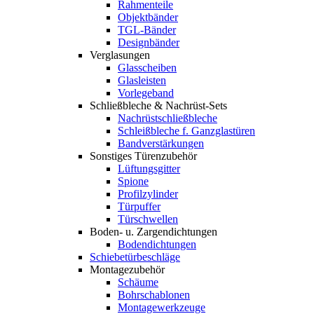
Rahmenteile
Objektbänder
TGL-Bänder
Designbänder
Verglasungen
Glasscheiben
Glasleisten
Vorlegeband
Schließbleche & Nachrüst-Sets
Nachrüstschließbleche
Schleißbleche f. Ganzglastüren
Bandverstärkungen
Sonstiges Türenzubehör
Lüftungsgitter
Spione
Profilzylinder
Türpuffer
Türschwellen
Boden- u. Zargendichtungen
Bodendichtungen
Schiebetürbeschläge
Montagezubehör
Schäume
Bohrschablonen
Montagewerkzeuge