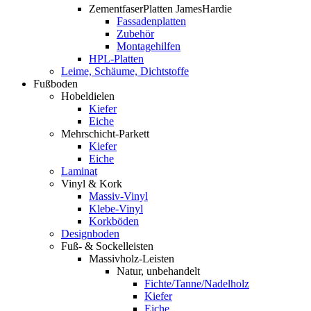
ZementfaserPlatten JamesHardie
Fassadenplatten
Zubehör
Montagehilfen
HPL-Platten
Leime, Schäume, Dichtstoffe
Fußboden
Hobeldielen
Kiefer
Eiche
Mehrschicht-Parkett
Kiefer
Eiche
Laminat
Vinyl & Kork
Massiv-Vinyl
Klebe-Vinyl
Korkböden
Designboden
Fuß- & Sockelleisten
Massivholz-Leisten
Natur, unbehandelt
Fichte/Tanne/Nadelholz
Kiefer
Eiche