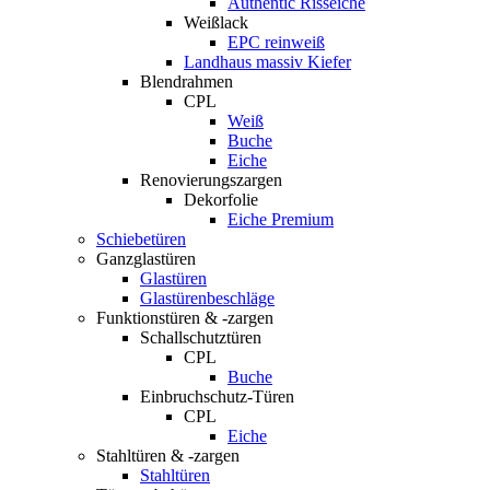
Authentic Risseiche
Weißlack
EPC reinweiß
Landhaus massiv Kiefer
Blendrahmen
CPL
Weiß
Buche
Eiche
Renovierungszargen
Dekorfolie
Eiche Premium
Schiebetüren
Ganzglastüren
Glastüren
Glastürenbeschläge
Funktionstüren & -zargen
Schallschutztüren
CPL
Buche
Einbruchschutz-Türen
CPL
Eiche
Stahltüren & -zargen
Stahltüren