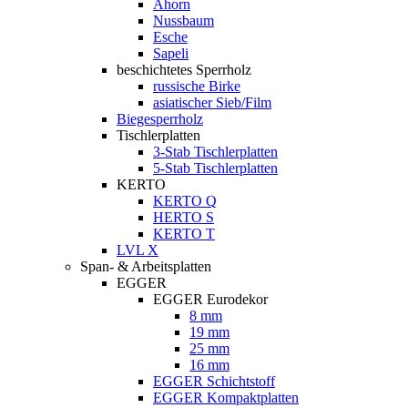
Ahorn
Nussbaum
Esche
Sapeli
beschichtetes Sperrholz
russische Birke
asiatischer Sieb/Film
Biegesperrholz
Tischlerplatten
3-Stab Tischlerplatten
5-Stab Tischlerplatten
KERTO
KERTO Q
HERTO S
KERTO T
LVL X
Span- & Arbeitsplatten
EGGER
EGGER Eurodekor
8 mm
19 mm
25 mm
16 mm
EGGER Schichtstoff
EGGER Kompaktplatten