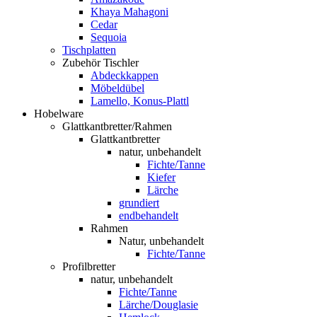
Khaya Mahagoni
Cedar
Sequoia
Tischplatten
Zubehör Tischler
Abdeckkappen
Möbeldübel
Lamello, Konus-Plattl
Hobelware
Glattkantbretter/Rahmen
Glattkantbretter
natur, unbehandelt
Fichte/Tanne
Kiefer
Lärche
grundiert
endbehandelt
Rahmen
Natur, unbehandelt
Fichte/Tanne
Profilbretter
natur, unbehandelt
Fichte/Tanne
Lärche/Douglasie