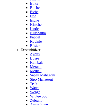
Birke
Buche
Eiche
Erle
Esche
Kirsche
Linde
Nussbaum
Pappel
Robinie
Rüster
Exotenhölzer
Ayous
Bosse
Kambala
Meranti
Merbau
Sapeli Mahagoni
Sipo Mahagoni
Teak
Wawa
Wenge
Whitewood
Zebrano
Amazakoue