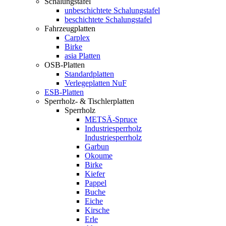
Schalungstafel
unbeschichtete Schalungstafel
beschichtete Schalungstafel
Fahrzeugplatten
Carplex
Birke
asia Platten
OSB-Platten
Standardplatten
Verlegeplatten NuF
ESB-Platten
Sperrholz- & Tischlerplatten
Sperrholz
METSÄ-Spruce
Industriesperrholz
Industriesperrholz
Garbun
Okoume
Birke
Kiefer
Pappel
Buche
Eiche
Kirsche
Erle