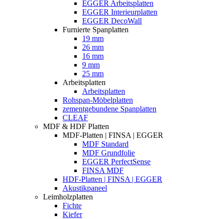
EGGER Arbeitsplatten
EGGER Interieurplatten
EGGER DecoWall
Furnierte Spanplatten
19 mm
26 mm
16 mm
9 mm
25 mm
Arbeitsplatten
Arbeitsplatten
Rohspan-Möbelplatten
zementgebundene Spanplatten
CLEAF
MDF & HDF Platten
MDF-Platten | FINSA | EGGER
MDF Standard
MDF Grundfolie
EGGER PerfectSense
FINSA MDF
HDF-Platten | FINSA | EGGER
Akustikpaneel
Leimholzplatten
Fichte
Kiefer