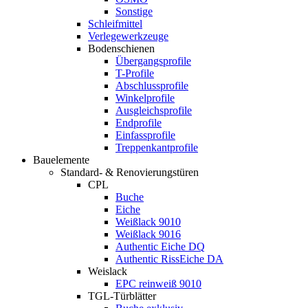
Sonstige
Schleifmittel
Verlegewerkzeuge
Bodenschienen
Übergangsprofile
T-Profile
Abschlussprofile
Winkelprofile
Ausgleichsprofile
Endprofile
Einfassprofile
Treppenkantprofile
Bauelemente
Standard- & Renovierungstüren
CPL
Buche
Eiche
Weißlack 9010
Weißlack 9016
Authentic Eiche DQ
Authentic RissEiche DA
Weislack
EPC reinweiß 9010
TGL-Türblätter