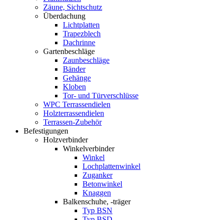
Zäune, Sichtschutz
Überdachung
Lichtplatten
Trapezblech
Dachrinne
Gartenbeschläge
Zaunbeschläge
Bänder
Gehänge
Kloben
Tor- und Türverschlüsse
WPC Terrassendielen
Holzterrassendielen
Terrassen-Zubehör
Befestigungen
Holzverbinder
Winkelverbinder
Winkel
Lochplattenwinkel
Zuganker
Betonwinkel
Knaggen
Balkenschuhe, -träger
Typ BSN
Typ BSD