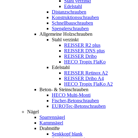
Stahl verzinkt
Edelstahl
Distanzschrauben
Konstruktionsschrauben
Schnellbauschrauben
Spenglerschrauben
Allgemeine Holzschrauben
Stahl verzinkt
REISSER R2 plus
REISSER DNS plus
REISSER Dribo
HECO Tropix FlaKo
Edelstahl
REISSER Retinox A2
REISSER Dribo A4
HECO Tropix FlaKo A2
Beton- & Steinschrauben
HECO Multi-Monti
Fischer-Betonschrauben
EUROTec-Betonschrauben
Nägel
Sparrennägel
Kammnägel
Drahtstifte
Senkkopf blank