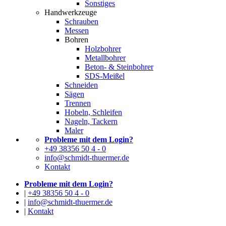
Sonstiges
Handwerkzeuge
Schrauben
Messen
Bohren
Holzbohrer
Metallbohrer
Beton- & Steinbohrer
SDS-Meißel
Schneiden
Sägen
Trennen
Hobeln, Schleifen
Nageln, Tackern
Maler
Probleme mit dem Login?
+49 38356 50 4 - 0
info@schmidt-thuermer.de
Kontakt
Probleme mit dem Login?
|
+49 38356 50 4 - 0
|
info@schmidt-thuermer.de
|
Kontakt