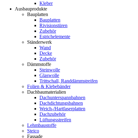
Kleber
Ausbauprodukte
Bauplatten
Bauplatten
Rivisionstüren
Zubehör
Estrichelemente
Ständerwerk
Wand
Decke
Zubehör
Dämmstoffe
Steinwolle
Glaswolle
Trittschall, Randdämmstreifen
Folien & Klebebänder
Dachbaumaterialien
Dachunterspannbahnen
Dachdichtungsbahnen
Weich-/Hartfaserplatten
Dachzubehör
Lüftungsstreifen
Lehmbaustoffe
Steico
Fassade