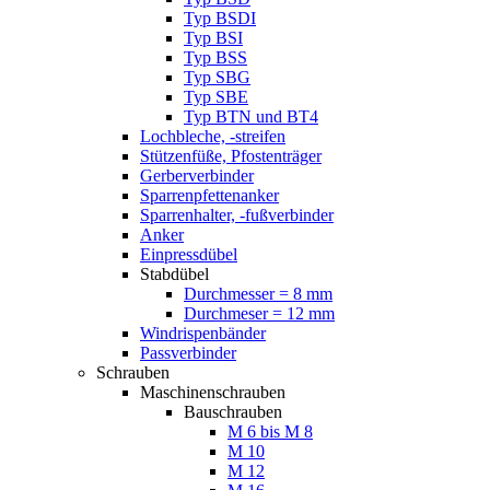
Typ BSDI
Typ BSI
Typ BSS
Typ SBG
Typ SBE
Typ BTN und BT4
Lochbleche, -streifen
Stützenfüße, Pfostenträger
Gerberverbinder
Sparrenpfettenanker
Sparrenhalter, -fußverbinder
Anker
Einpressdübel
Stabdübel
Durchmesser = 8 mm
Durchmeser = 12 mm
Windrispenbänder
Passverbinder
Schrauben
Maschinenschrauben
Bauschrauben
M 6 bis M 8
M 10
M 12