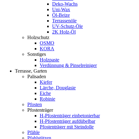
Deko-Wachs
Uni-Wax
Öl-Beize
Terrassenöle
UV-Schutz-Öle
2K Holz-Öl
Holzschutz
OSMO
KORA
Sonstiges
Holzpaste
Verdünnung & Pinselreiniger
Terrasse, Garten
Palisaden
Kiefer
Lärche, Douglasie
Eiche
Robinie
Pfosten
Pfostenträger
H-Pfostenträger einbetonierbar
H-Pfostenträger aufdübelbar
Pfostenträger mit Steindolle
Pfähle
Pfahlstützen