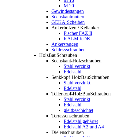
M 16
M 20
Gewindestangen
Sechskantmuttern
GEKA-Scheiben
Ankerbolzen / Keilanker
Fischer FAZ II
KALM KDK
Ankerstangen
Schlossschrauben
HolzBauSchrauben
Sechskant-Holzschrauben
Stahl verzinkt
Edelstahl
Senkkopf-HolzBauSchrauben
Stahl verzinkt
Edelstahl
Tellerkopf-HolzBauSchrauben
Stahl verzinkt
Edelstahl
gleitbeschichtet
Terrassenschrauben
Edelstahl gehärtet
Edelstahl A2 und A4
Dielenschrauben