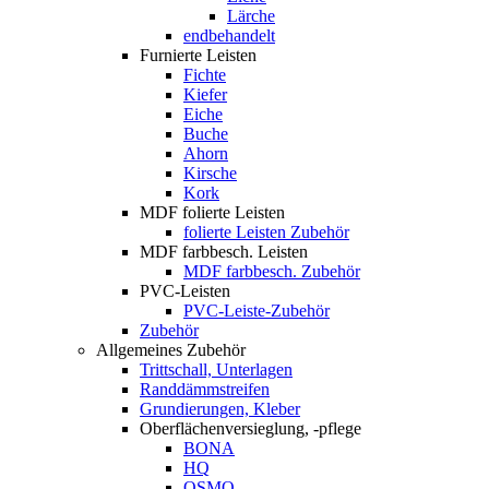
Lärche
endbehandelt
Furnierte Leisten
Fichte
Kiefer
Eiche
Buche
Ahorn
Kirsche
Kork
MDF folierte Leisten
folierte Leisten Zubehör
MDF farbbesch. Leisten
MDF farbbesch. Zubehör
PVC-Leisten
PVC-Leiste-Zubehör
Zubehör
Allgemeines Zubehör
Trittschall, Unterlagen
Randdämmstreifen
Grundierungen, Kleber
Oberflächenversieglung, -pflege
BONA
HQ
OSMO