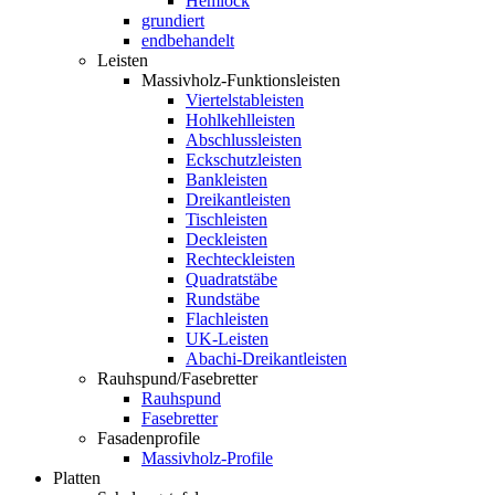
Hemlock
grundiert
endbehandelt
Leisten
Massivholz-Funktionsleisten
Viertelstableisten
Hohlkehlleisten
Abschlussleisten
Eckschutzleisten
Bankleisten
Dreikantleisten
Tischleisten
Deckleisten
Rechteckleisten
Quadratstäbe
Rundstäbe
Flachleisten
UK-Leisten
Abachi-Dreikantleisten
Rauhspund/Fasebretter
Rauhspund
Fasebretter
Fasadenprofile
Massivholz-Profile
Platten