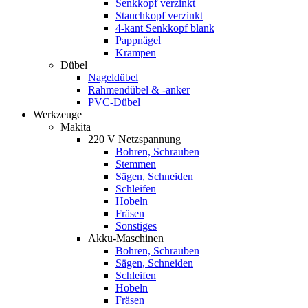
Senkkopf verzinkt
Stauchkopf verzinkt
4-kant Senkkopf blank
Pappnägel
Krampen
Dübel
Nageldübel
Rahmendübel & -anker
PVC-Dübel
Werkzeuge
Makita
220 V Netzspannung
Bohren, Schrauben
Stemmen
Sägen, Schneiden
Schleifen
Hobeln
Fräsen
Sonstiges
Akku-Maschinen
Bohren, Schrauben
Sägen, Schneiden
Schleifen
Hobeln
Fräsen