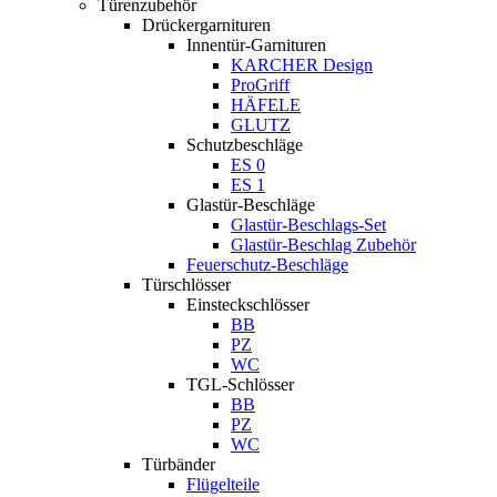
Türenzubehör
Drückergarnituren
Innentür-Garnituren
KARCHER Design
ProGriff
HÄFELE
GLUTZ
Schutzbeschläge
ES 0
ES 1
Glastür-Beschläge
Glastür-Beschlags-Set
Glastür-Beschlag Zubehör
Feuerschutz-Beschläge
Türschlösser
Einsteckschlösser
BB
PZ
WC
TGL-Schlösser
BB
PZ
WC
Türbänder
Flügelteile