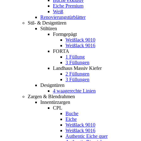
Buche exklusiv
Eiche Premium
Weiß
Renovierungstürblätter
Stil- & Designtüren
Stiltüren
Formgepägt
Weißlack 9010
Weißlack 9016
FORTA
1 Füllung
3 Füllungen
Landhaus Massiv Kiefer
2 Füllungen
3 Füllungen
Designtüren
4 waagerechte Linien
Zargen & Blendrahmen
Innentürzargen
CPL
Buche
Eiche
Weißlack 9010
Weißlack 9016
Authentic Eiche quer