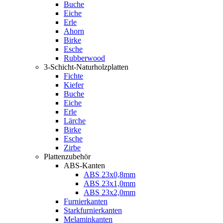
Buche
Eiche
Erle
Ahorn
Birke
Esche
Rubberwood
3-Schicht-Naturholzplatten
Fichte
Kiefer
Buche
Eiche
Erle
Lärche
Birke
Esche
Zirbe
Plattenzubehör
ABS-Kanten
ABS 23x0,8mm
ABS 23x1,0mm
ABS 23x2,0mm
Furnierkanten
Starkfurnierkanten
Melaminkanten