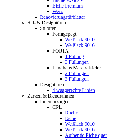
Buche exklusiv
Eiche Premium
Weiß
Renovierungstürblätter
Stil- & Designtüren
Stiltüren
Formgepägt
Weißlack 9010
Weißlack 9016
FORTA
1 Füllung
3 Füllungen
Landhaus Massiv Kiefer
2 Füllungen
3 Füllungen
Designtüren
4 waagerechte Linien
Zargen & Blendrahmen
Innentürzargen
CPL
Buche
Eiche
Weißlack 9010
Weißlack 9016
Authentic Eiche quer