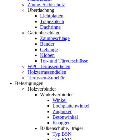
Zäune, Sichtschutz
Überdachung
Lichtplatten
Trapezblech
Dachrinne
Gartenbeschläge
Zaunbeschläge
Bänder
Gehänge
Kloben
Tor- und Türverschlüsse
WPC Terrassendielen
Holzterrassendielen
Terrassen-Zubehör
Befestigungen
Holzverbinder
Winkelverbinder
Winkel
Lochplattenwinkel
Zuganker
Betonwinkel
Knaggen
Balkenschuhe, -träger
Typ BSN
Typ BSD