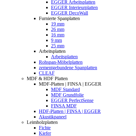
EGGER Arbeitsplatten
EGGER Interieurplatten
EGGER DecoWall
Furnierte Spanplatten
19 mm
26 mm
16 mm
9 mm
25 mm
Arbeitsplatten
Arbeitsplatten
Rohspan-Möbelplatten
zementgebundene Spanplatten
CLEAF
MDF & HDF Platten
MDF-Platten | FINSA | EGGER
MDF Standard
MDF Grundfolie
EGGER PerfectSense
FINSA MDF
HDF-Platten | FINSA | EGGER
Akustikpaneel
Leimholzplatten
Fichte
Kiefer