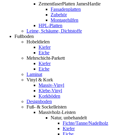
ZementfaserPlatten JamesHardie
Fassadenplatten
Zubehör
Montagehilfen
HPL-Platten
Leime, Schäume, Dichtstoffe
Fußboden
Hobeldielen
Kiefer
Eiche
Mehrschicht-Parkett
Kiefer
Eiche
Laminat
Vinyl & Kork
Massiv-Vinyl
Klebe-Vinyl
Korkböden
Designboden
Fuß- & Sockelleisten
Massivholz-Leisten
Natur, unbehandelt
Fichte/Tanne/Nadelholz
Kiefer
Eiche