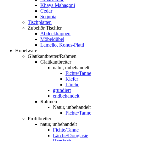
Khaya Mahagoni
Cedar
Sequoia
Tischplatten
Zubehör Tischler
Abdeckkappen
Möbeldübel
Lamello, Konus-Plattl
Hobelware
Glattkantbretter/Rahmen
Glattkantbretter
natur, unbehandelt
Fichte/Tanne
Kiefer
Lärche
grundiert
endbehandelt
Rahmen
Natur, unbehandelt
Fichte/Tanne
Profilbretter
natur, unbehandelt
Fichte/Tanne
Lärche/Douglasie