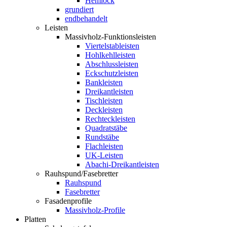
Hemlock
grundiert
endbehandelt
Leisten
Massivholz-Funktionsleisten
Viertelstableisten
Hohlkehlleisten
Abschlussleisten
Eckschutzleisten
Bankleisten
Dreikantleisten
Tischleisten
Deckleisten
Rechteckleisten
Quadratstäbe
Rundstäbe
Flachleisten
UK-Leisten
Abachi-Dreikantleisten
Rauhspund/Fasebretter
Rauhspund
Fasebretter
Fasadenprofile
Massivholz-Profile
Platten