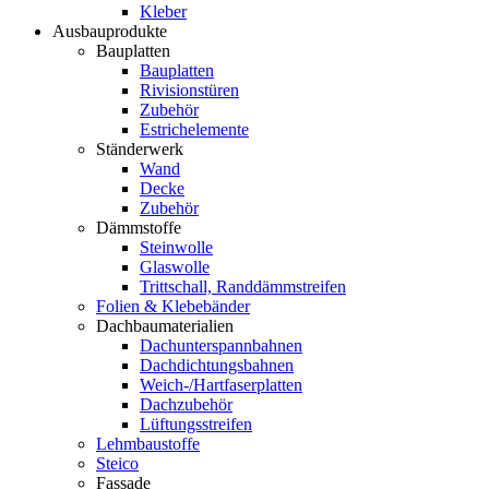
Kleber
Ausbauprodukte
Bauplatten
Bauplatten
Rivisionstüren
Zubehör
Estrichelemente
Ständerwerk
Wand
Decke
Zubehör
Dämmstoffe
Steinwolle
Glaswolle
Trittschall, Randdämmstreifen
Folien & Klebebänder
Dachbaumaterialien
Dachunterspannbahnen
Dachdichtungsbahnen
Weich-/Hartfaserplatten
Dachzubehör
Lüftungsstreifen
Lehmbaustoffe
Steico
Fassade