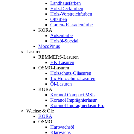
Landhausfarben
Holz-Deckfarben
Holz-Vorstreichfarben
Ölfarben
Garten- Fassadenfarbe
KORA
Außenfarbe
Holzöl-Spezial
MocoPinus
Lasuren
REMMERS-Lasuren
HK-Lasuren
OSMO-Lasuren
Holzschutz-Öllasuren
1 x Holzschutz-Lasuren
Öl-Lasuren
KORA
Koranol Compact MSL
Koranol Imprägnierlasur
Koranol Imprägnierlasur Pro
Wachse & Öle
KORA
OSMO
Hartwachsöl
Klarwachs