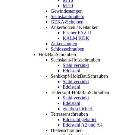
M 16
M 20
Gewindestangen
Sechskantmuttern
GEKA-Scheiben
Ankerbolzen / Keilanker
Fischer FAZ II
KALM KDK
Ankerstangen
Schlossschrauben
HolzBauSchrauben
Sechskant-Holzschrauben
Stahl verzinkt
Edelstahl
Senkkopf-HolzBauSchrauben
Stahl verzinkt
Edelstahl
Tellerkopf-HolzBauSchrauben
Stahl verzinkt
Edelstahl
gleitbeschichtet
Terrassenschrauben
Edelstahl gehärtet
Edelstahl A2 und A4
Dielenschrauben