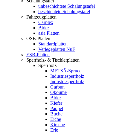
Schalungstafel
unbeschichtete Schalungstafel
beschichtete Schalungstafel
Fahrzeugplatten
Carplex
Birke
asia Platten
OSB-Platten
Standardplatten
Verlegeplatten NuF
ESB-Platten
Sperrholz- & Tischlerplatten
Sperrholz
METSÄ-Spruce
Industriesperrholz
Industriesperrholz
Garbun
Okoume
Birke
Kiefer
Pappel
Buche
Eiche
Kirsche
Erle