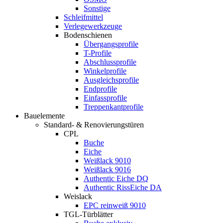
Sonstige
Schleifmittel
Verlegewerkzeuge
Bodenschienen
Übergangsprofile
T-Profile
Abschlussprofile
Winkelprofile
Ausgleichsprofile
Endprofile
Einfassprofile
Treppenkantprofile
Bauelemente
Standard- & Renovierungstüren
CPL
Buche
Eiche
Weißlack 9010
Weißlack 9016
Authentic Eiche DQ
Authentic RissEiche DA
Weislack
EPC reinweiß 9010
TGL-Türblätter