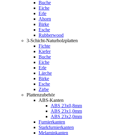
Buche
Eiche
Erle
Ahorn
Birke
Esche
Rubberwood
3-Schicht-Naturholzplatten
Fichte
Kiefer
Buche
Eiche
Erle
Lärche
Birke
Esche
Zirbe
Plattenzubehör
ABS-Kanten
ABS 23x0,8mm
ABS 23x1,0mm
ABS 23x2,0mm
Furnierkanten
Starkfurnierkanten
Melaminkanten