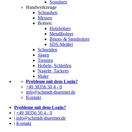
Sonstiges
Handwerkzeuge
Schrauben
Messen
Bohren
Holzbohrer
Metallbohrer
Beton- & Steinbohrer
SDS-Meißel
Schneiden
Sägen
Trennen
Hobeln, Schleifen
Nageln, Tackern
Maler
Probleme mit dem Login?
+49 38356 50 4 - 0
info@schmidt-thuermer.de
Kontakt
Probleme mit dem Login?
|
+49 38356 50 4 - 0
|
info@schmidt-thuermer.de
|
Kontakt