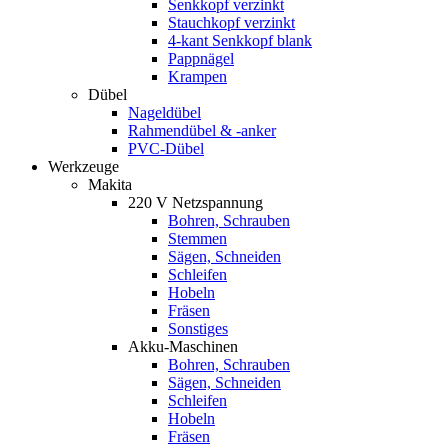
Senkkopf verzinkt
Stauchkopf verzinkt
4-kant Senkkopf blank
Pappnägel
Krampen
Dübel
Nageldübel
Rahmendübel & -anker
PVC-Dübel
Werkzeuge
Makita
220 V Netzspannung
Bohren, Schrauben
Stemmen
Sägen, Schneiden
Schleifen
Hobeln
Fräsen
Sonstiges
Akku-Maschinen
Bohren, Schrauben
Sägen, Schneiden
Schleifen
Hobeln
Fräsen