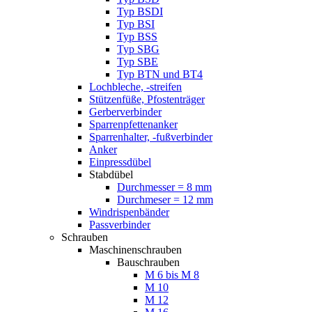
Typ BSDI
Typ BSI
Typ BSS
Typ SBG
Typ SBE
Typ BTN und BT4
Lochbleche, -streifen
Stützenfüße, Pfostenträger
Gerberverbinder
Sparrenpfettenanker
Sparrenhalter, -fußverbinder
Anker
Einpressdübel
Stabdübel
Durchmesser = 8 mm
Durchmeser = 12 mm
Windrispenbänder
Passverbinder
Schrauben
Maschinenschrauben
Bauschrauben
M 6 bis M 8
M 10
M 12