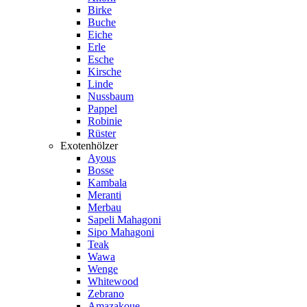
Birke
Buche
Eiche
Erle
Esche
Kirsche
Linde
Nussbaum
Pappel
Robinie
Rüster
Exotenhölzer
Ayous
Bosse
Kambala
Meranti
Merbau
Sapeli Mahagoni
Sipo Mahagoni
Teak
Wawa
Wenge
Whitewood
Zebrano
Amazakoue