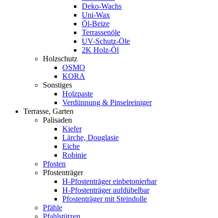
Deko-Wachs
Uni-Wax
Öl-Beize
Terrassenöle
UV-Schutz-Öle
2K Holz-Öl
Holzschutz
OSMO
KORA
Sonstiges
Holzpaste
Verdünnung & Pinselreiniger
Terrasse, Garten
Palisaden
Kiefer
Lärche, Douglasie
Eiche
Robinie
Pfosten
Pfostenträger
H-Pfostenträger einbetonierbar
H-Pfostenträger aufdübelbar
Pfostenträger mit Steindolle
Pfähle
Pfahlstützen