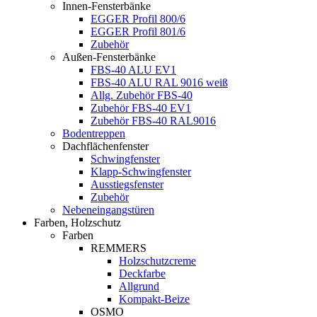
Innen-Fensterbänke
EGGER Profil 800/6
EGGER Profil 801/6
Zubehör
Außen-Fensterbänke
FBS-40 ALU EV1
FBS-40 ALU RAL 9016 weiß
Allg. Zubehör FBS-40
Zubehör FBS-40 EV1
Zubehör FBS-40 RAL9016
Bodentreppen
Dachflächenfenster
Schwingfenster
Klapp-Schwingfenster
Ausstiegsfenster
Zubehör
Nebeneingangstüren
Farben, Holzschutz
Farben
REMMERS
Holzschutzcreme
Deckfarbe
Allgrund
Kompakt-Beize
OSMO