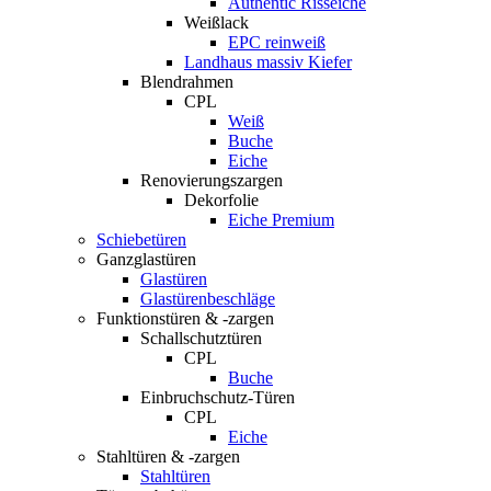
Authentic Risseiche
Weißlack
EPC reinweiß
Landhaus massiv Kiefer
Blendrahmen
CPL
Weiß
Buche
Eiche
Renovierungszargen
Dekorfolie
Eiche Premium
Schiebetüren
Ganzglastüren
Glastüren
Glastürenbeschläge
Funktionstüren & -zargen
Schallschutztüren
CPL
Buche
Einbruchschutz-Türen
CPL
Eiche
Stahltüren & -zargen
Stahltüren