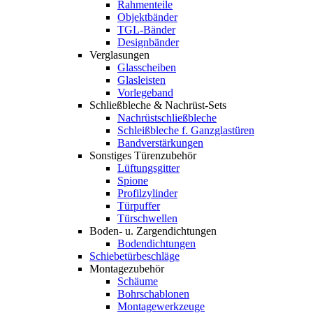
Rahmenteile
Objektbänder
TGL-Bänder
Designbänder
Verglasungen
Glasscheiben
Glasleisten
Vorlegeband
Schließbleche & Nachrüst-Sets
Nachrüstschließbleche
Schleißbleche f. Ganzglastüren
Bandverstärkungen
Sonstiges Türenzubehör
Lüftungsgitter
Spione
Profilzylinder
Türpuffer
Türschwellen
Boden- u. Zargendichtungen
Bodendichtungen
Schiebetürbeschläge
Montagezubehör
Schäume
Bohrschablonen
Montagewerkzeuge