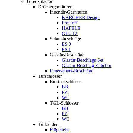
Türenzubehör
Drückergarnituren
Innentür-Garnituren
KARCHER Design
ProGriff
HÄFELE
GLUTZ
Schutzbeschläge
ES 0
ES 1
Glastür-Beschläge
Glastür-Beschlags-Set
Glastür-Beschlag Zubehör
Feuerschutz-Beschläge
Türschlösser
Einsteckschlösser
BB
PZ
WC
TGL-Schlösser
BB
PZ
WC
Türbänder
Flügelteile