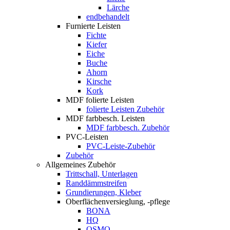
Lärche
endbehandelt
Furnierte Leisten
Fichte
Kiefer
Eiche
Buche
Ahorn
Kirsche
Kork
MDF folierte Leisten
folierte Leisten Zubehör
MDF farbbesch. Leisten
MDF farbbesch. Zubehör
PVC-Leisten
PVC-Leiste-Zubehör
Zubehör
Allgemeines Zubehör
Trittschall, Unterlagen
Randdämmstreifen
Grundierungen, Kleber
Oberflächenversieglung, -pflege
BONA
HQ
OSMO