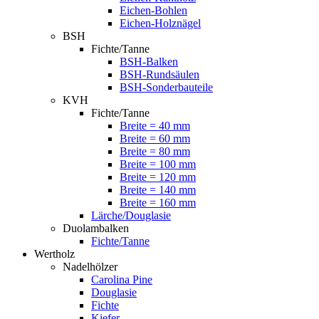
Eichen-Bohlen
Eichen-Holznägel
BSH
Fichte/Tanne
BSH-Balken
BSH-Rundsäulen
BSH-Sonderbauteile
KVH
Fichte/Tanne
Breite = 40 mm
Breite = 60 mm
Breite = 80 mm
Breite = 100 mm
Breite = 120 mm
Breite = 140 mm
Breite = 160 mm
Lärche/Douglasie
Duolambalken
Fichte/Tanne
Wertholz
Nadelhölzer
Carolina Pine
Douglasie
Fichte
Kiefer