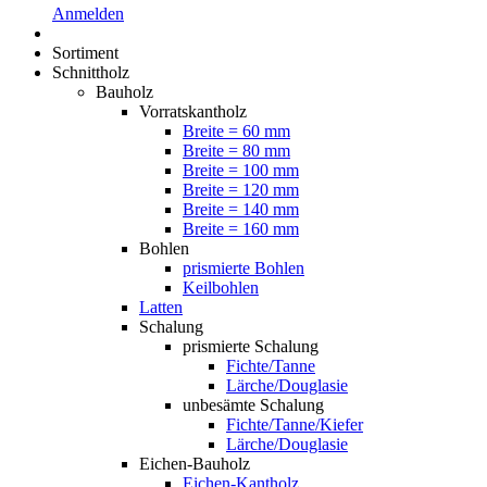
Anmelden
Sortiment
Schnittholz
Bauholz
Vorratskantholz
Breite = 60 mm
Breite = 80 mm
Breite = 100 mm
Breite = 120 mm
Breite = 140 mm
Breite = 160 mm
Bohlen
prismierte Bohlen
Keilbohlen
Latten
Schalung
prismierte Schalung
Fichte/Tanne
Lärche/Douglasie
unbesämte Schalung
Fichte/Tanne/Kiefer
Lärche/Douglasie
Eichen-Bauholz
Eichen-Kantholz