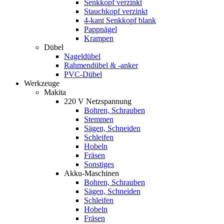
Senkkopf verzinkt
Stauchkopf verzinkt
4-kant Senkkopf blank
Pappnägel
Krampen
Dübel
Nageldübel
Rahmendübel & -anker
PVC-Dübel
Werkzeuge
Makita
220 V Netzspannung
Bohren, Schrauben
Stemmen
Sägen, Schneiden
Schleifen
Hobeln
Fräsen
Sonstiges
Akku-Maschinen
Bohren, Schrauben
Sägen, Schneiden
Schleifen
Hobeln
Fräsen