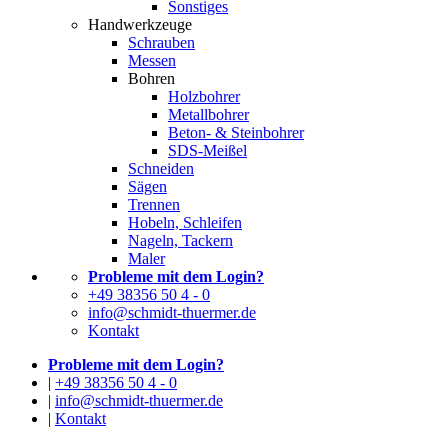
Sonstiges
Handwerkzeuge
Schrauben
Messen
Bohren
Holzbohrer
Metallbohrer
Beton- & Steinbohrer
SDS-Meißel
Schneiden
Sägen
Trennen
Hobeln, Schleifen
Nageln, Tackern
Maler
Probleme mit dem Login?
+49 38356 50 4 - 0
info@schmidt-thuermer.de
Kontakt
Probleme mit dem Login?
|
+49 38356 50 4 - 0
|
info@schmidt-thuermer.de
|
Kontakt