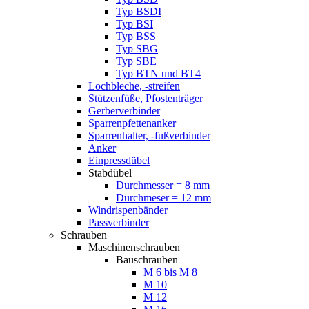
Typ BSDI
Typ BSI
Typ BSS
Typ SBG
Typ SBE
Typ BTN und BT4
Lochbleche, -streifen
Stützenfüße, Pfostenträger
Gerberverbinder
Sparrenpfettenanker
Sparrenhalter, -fußverbinder
Anker
Einpressdübel
Stabdübel
Durchmesser = 8 mm
Durchmeser = 12 mm
Windrispenbänder
Passverbinder
Schrauben
Maschinenschrauben
Bauschrauben
M 6 bis M 8
M 10
M 12