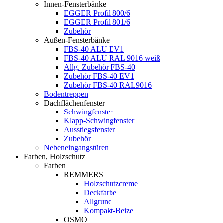
Innen-Fensterbänke
EGGER Profil 800/6
EGGER Profil 801/6
Zubehör
Außen-Fensterbänke
FBS-40 ALU EV1
FBS-40 ALU RAL 9016 weiß
Allg. Zubehör FBS-40
Zubehör FBS-40 EV1
Zubehör FBS-40 RAL9016
Bodentreppen
Dachflächenfenster
Schwingfenster
Klapp-Schwingfenster
Ausstiegsfenster
Zubehör
Nebeneingangstüren
Farben, Holzschutz
Farben
REMMERS
Holzschutzcreme
Deckfarbe
Allgrund
Kompakt-Beize
OSMO