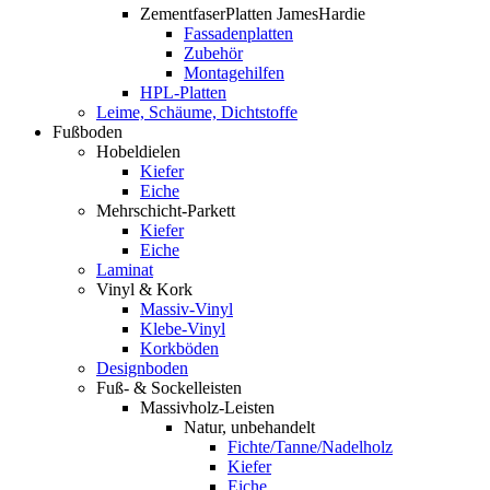
ZementfaserPlatten JamesHardie
Fassadenplatten
Zubehör
Montagehilfen
HPL-Platten
Leime, Schäume, Dichtstoffe
Fußboden
Hobeldielen
Kiefer
Eiche
Mehrschicht-Parkett
Kiefer
Eiche
Laminat
Vinyl & Kork
Massiv-Vinyl
Klebe-Vinyl
Korkböden
Designboden
Fuß- & Sockelleisten
Massivholz-Leisten
Natur, unbehandelt
Fichte/Tanne/Nadelholz
Kiefer
Eiche