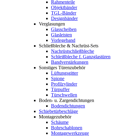
Rahmenteile
Objektbänder
TGL-Bänder
Designbänder
Verglasungen
Glasscheiben
Glasleisten
Vorlegeband
Schließbleche & Nachrüst-Sets
Nachrüstschließbleche
Schleißbleche f. Ganzglastüren
Bandverstärkungen
Sonstiges Türenzubehör
Lüftungsgitter
Spione
Profilzylinder
Türpuffer
Türschwellen
Boden- u. Zargendichtungen
Bodendichtungen
Schiebetürbeschläge
Montagezubehör
Schäume
Bohrschablonen
Montagewerkzeuge