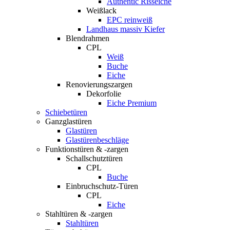
Authentic Risseiche
Weißlack
EPC reinweiß
Landhaus massiv Kiefer
Blendrahmen
CPL
Weiß
Buche
Eiche
Renovierungszargen
Dekorfolie
Eiche Premium
Schiebetüren
Ganzglastüren
Glastüren
Glastürenbeschläge
Funktionstüren & -zargen
Schallschutztüren
CPL
Buche
Einbruchschutz-Türen
CPL
Eiche
Stahltüren & -zargen
Stahltüren