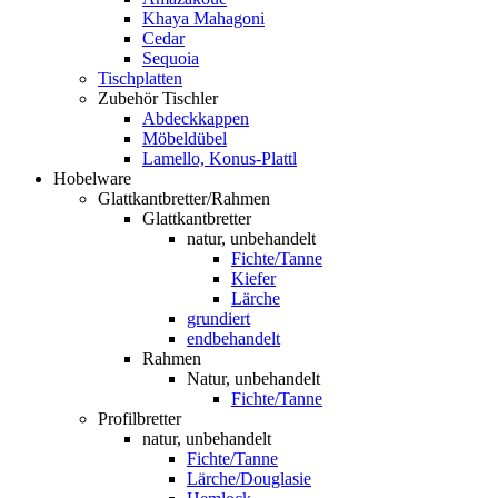
Khaya Mahagoni
Cedar
Sequoia
Tischplatten
Zubehör Tischler
Abdeckkappen
Möbeldübel
Lamello, Konus-Plattl
Hobelware
Glattkantbretter/Rahmen
Glattkantbretter
natur, unbehandelt
Fichte/Tanne
Kiefer
Lärche
grundiert
endbehandelt
Rahmen
Natur, unbehandelt
Fichte/Tanne
Profilbretter
natur, unbehandelt
Fichte/Tanne
Lärche/Douglasie