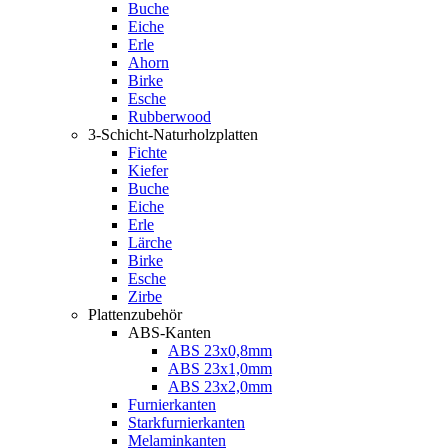
Buche
Eiche
Erle
Ahorn
Birke
Esche
Rubberwood
3-Schicht-Naturholzplatten
Fichte
Kiefer
Buche
Eiche
Erle
Lärche
Birke
Esche
Zirbe
Plattenzubehör
ABS-Kanten
ABS 23x0,8mm
ABS 23x1,0mm
ABS 23x2,0mm
Furnierkanten
Starkfurnierkanten
Melaminkanten