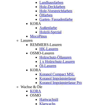
Landhausfarben
Holz-Deckfarben
Holz-Vorstreichfarben
Ölfarben
Garten- Fassadenfarbe
KORA
Außenfarbe
Holzöl-Spezial
MocoPinus
Lasuren
REMMERS-Lasuren
HK-Lasuren
OSMO-Lasuren
Holzschutz-Öllasuren
1 x Holzschutz-Lasuren
Öl-Lasuren
KORA
Koranol Compact MSL
Koranol Imprägnierlasur
Koranol Imprägnierlasur Pro
Wachse & Öle
KORA
OSMO
Hartwachsöl
Klarwachs