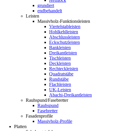
Hemlock
grundiert
endbehandelt
Leisten
Massivholz-Funktionsleisten
Viertelstableisten
Hohlkehlleisten
Abschlussleisten
Eckschutzleisten
Bankleisten
Dreikantleisten
Tischleisten
Deckleisten
Rechteckleisten
Quadratstäbe
Rundstäbe
Flachleisten
UK-Leisten
Abachi-Dreikantleisten
Rauhspund/Fasebretter
Rauhspund
Fasebretter
Fasadenprofile
Massivholz-Profile
Platten