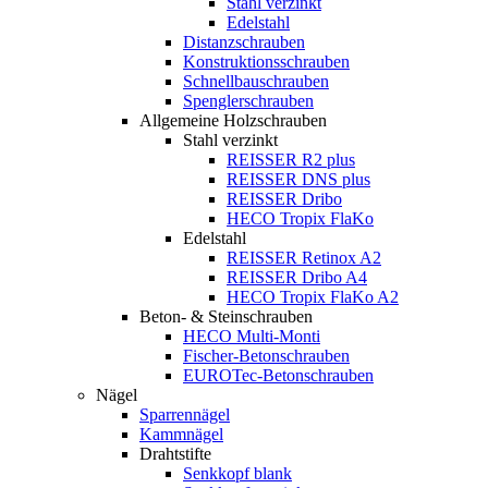
Stahl verzinkt
Edelstahl
Distanzschrauben
Konstruktionsschrauben
Schnellbauschrauben
Spenglerschrauben
Allgemeine Holzschrauben
Stahl verzinkt
REISSER R2 plus
REISSER DNS plus
REISSER Dribo
HECO Tropix FlaKo
Edelstahl
REISSER Retinox A2
REISSER Dribo A4
HECO Tropix FlaKo A2
Beton- & Steinschrauben
HECO Multi-Monti
Fischer-Betonschrauben
EUROTec-Betonschrauben
Nägel
Sparrennägel
Kammnägel
Drahtstifte
Senkkopf blank