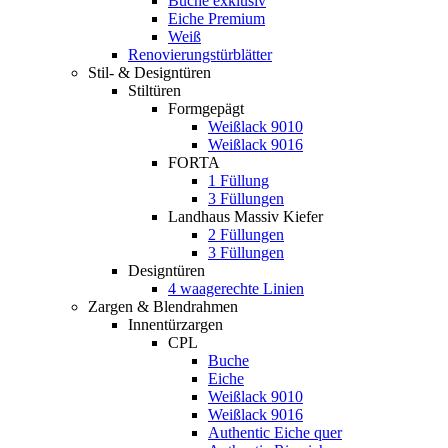
Buche exklusiv
Eiche Premium
Weiß
Renovierungstürblätter
Stil- & Designtüren
Stiltüren
Formgepägt
Weißlack 9010
Weißlack 9016
FORTA
1 Füllung
3 Füllungen
Landhaus Massiv Kiefer
2 Füllungen
3 Füllungen
Designtüren
4 waagerechte Linien
Zargen & Blendrahmen
Innentürzargen
CPL
Buche
Eiche
Weißlack 9010
Weißlack 9016
Authentic Eiche quer