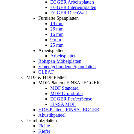
EGGER Arbeitsplatten
EGGER Interieurplatten
EGGER DecoWall
Furnierte Spanplatten
19 mm
26 mm
16 mm
9 mm
25 mm
Arbeitsplatten
Arbeitsplatten
Rohspan-Möbelplatten
zementgebundene Spanplatten
CLEAF
MDF & HDF Platten
MDF-Platten | FINSA | EGGER
MDF Standard
MDF Grundfolie
EGGER PerfectSense
FINSA MDF
HDF-Platten | FINSA | EGGER
Akustikpaneel
Leimholzplatten
Fichte
Kiefer