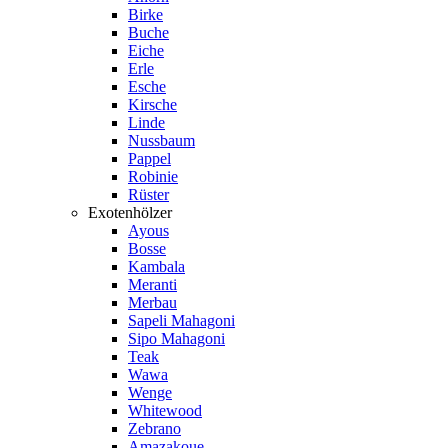
Birke
Buche
Eiche
Erle
Esche
Kirsche
Linde
Nussbaum
Pappel
Robinie
Rüster
Exotenhölzer
Ayous
Bosse
Kambala
Meranti
Merbau
Sapeli Mahagoni
Sipo Mahagoni
Teak
Wawa
Wenge
Whitewood
Zebrano
Amazakoue