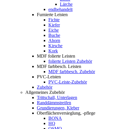
Lärche
endbehandelt
Furnierte Leisten
Fichte
Kiefer
Eiche
Buche
Ahorn
Kirsche
Kork
MDF folierte Leisten
folierte Leisten Zubehör
MDF farbbesch. Leisten
MDF farbbesch. Zubehör
PVC-Leisten
PVC-Leiste-Zubehör
Zubehör
Allgemeines Zubehör
Trittschall, Unterlagen
Randdämmstreifen
Grundierungen, Kleber
Oberflächenversieglung, -pflege
BONA
HQ
OSMO