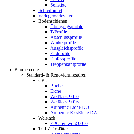
Sonstige
Schleifmittel
Verlegewerkzeuge
Bodenschienen
Übergangsprofile
T-Profile
Abschlussprofile
Winkelprofile
Ausgleichsprofile
Endprofile
Einfassprofile
Treppenkantprofile
Bauelemente
Standard- & Renovierungstüren
CPL
Buche
Eiche
Weißlack 9010
Weißlack 9016
Authentic Eiche DQ
Authentic RissEiche DA
Weislack
EPC reinweiß 9010
TGL-Türblätter