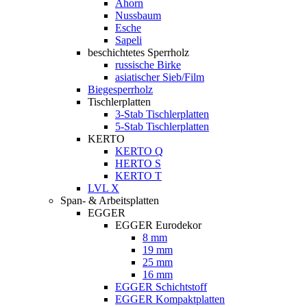
Ahorn
Nussbaum
Esche
Sapeli
beschichtetes Sperrholz
russische Birke
asiatischer Sieb/Film
Biegesperrholz
Tischlerplatten
3-Stab Tischlerplatten
5-Stab Tischlerplatten
KERTO
KERTO Q
HERTO S
KERTO T
LVL X
Span- & Arbeitsplatten
EGGER
EGGER Eurodekor
8 mm
19 mm
25 mm
16 mm
EGGER Schichtstoff
EGGER Kompaktplatten