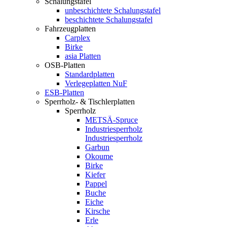
Schalungstafel
unbeschichtete Schalungstafel
beschichtete Schalungstafel
Fahrzeugplatten
Carplex
Birke
asia Platten
OSB-Platten
Standardplatten
Verlegeplatten NuF
ESB-Platten
Sperrholz- & Tischlerplatten
Sperrholz
METSÄ-Spruce
Industriesperrholz
Industriesperrholz
Garbun
Okoume
Birke
Kiefer
Pappel
Buche
Eiche
Kirsche
Erle