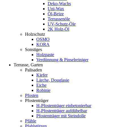
Deko-Wachs
Uni-Wax
Öl-Beize
Terrassenöle
UV-Schutz-Öle
2K Holz-Öl
Holzschutz
OSMO
KORA
Sonstiges
Holzpaste
Verdünnung & Pinselreiniger
Terrasse, Garten
Palisaden
Kiefer
Lärche, Douglasie
Eiche
Robinie
Pfosten
Pfostenträger
H-Pfostenträger einbetonierbar
H-Pfostenträger aufdübelbar
Pfostenträger mit Steindolle
Pfähle
Pfahlstützen