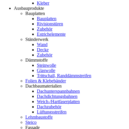
Kleber
Ausbauprodukte
Bauplatten
Bauplatten
Rivisionstüren
Zubehör
Estrichelemente
Ständerwerk
Wand
Decke
Zubehör
Dämmstoffe
Steinwolle
Glaswolle
Trittschall, Randdämmstreifen
Folien & Klebebänder
Dachbaumaterialien
Dachunterspannbahnen
Dachdichtungsbahnen
Weich-/Hartfaserplatten
Dachzubehör
Lüftungsstreifen
Lehmbaustoffe
Steico
Fassade