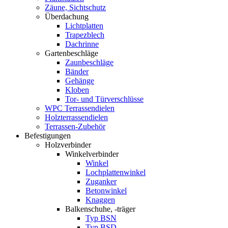
Zäune, Sichtschutz
Überdachung
Lichtplatten
Trapezblech
Dachrinne
Gartenbeschläge
Zaunbeschläge
Bänder
Gehänge
Kloben
Tor- und Türverschlüsse
WPC Terrassendielen
Holzterrassendielen
Terrassen-Zubehör
Befestigungen
Holzverbinder
Winkelverbinder
Winkel
Lochplattenwinkel
Zuganker
Betonwinkel
Knaggen
Balkenschuhe, -träger
Typ BSN
Typ BSD