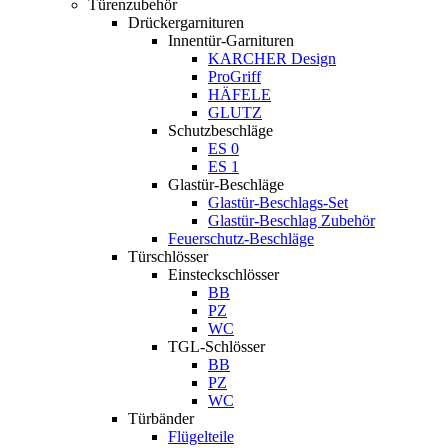
Türenzubehör
Drückergarnituren
Innentür-Garnituren
KARCHER Design
ProGriff
HÄFELE
GLUTZ
Schutzbeschläge
ES 0
ES 1
Glastür-Beschläge
Glastür-Beschlags-Set
Glastür-Beschlag Zubehör
Feuerschutz-Beschläge
Türschlösser
Einsteckschlösser
BB
PZ
WC
TGL-Schlösser
BB
PZ
WC
Türbänder
Flügelteile