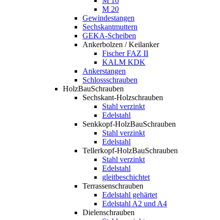
M 16
M 20
Gewindestangen
Sechskantmuttern
GEKA-Scheiben
Ankerbolzen / Keilanker
Fischer FAZ II
KALM KDK
Ankerstangen
Schlossschrauben
HolzBauSchrauben
Sechskant-Holzschrauben
Stahl verzinkt
Edelstahl
Senkkopf-HolzBauSchrauben
Stahl verzinkt
Edelstahl
Tellerkopf-HolzBauSchrauben
Stahl verzinkt
Edelstahl
gleitbeschichtet
Terrassenschrauben
Edelstahl gehärtet
Edelstahl A2 und A4
Dielenschrauben