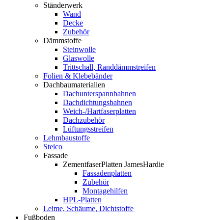
Ständerwerk
Wand
Decke
Zubehör
Dämmstoffe
Steinwolle
Glaswolle
Trittschall, Randdämmstreifen
Folien & Klebebänder
Dachbaumaterialien
Dachunterspannbahnen
Dachdichtungsbahnen
Weich-/Hartfaserplatten
Dachzubehör
Lüftungsstreifen
Lehmbaustoffe
Steico
Fassade
ZementfaserPlatten JamesHardie
Fassadenplatten
Zubehör
Montagehilfen
HPL-Platten
Leime, Schäume, Dichtstoffe
Fußboden