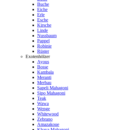
Buche
Eiche
Erle
Esche
Kirsche
Linde
Nussbaum
Pappel
Robinie
Rüster
Exotenhölzer
Ayous
Bosse
Kambala
Meranti
Merbau
Sapeli Mahagoni
Sipo Mahagoni
Teak
Wawa
Wenge
Whitewood
Zebrano
Amazakoue
Khaya Mahagoni