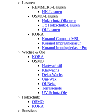
Lasuren
REMMERS-Lasuren
HK-Lasuren
OSMO-Lasuren
Holzschutz-Öllasuren
1 x Holzschutz-Lasuren
Öl-Lasuren
KORA
Koranol Compact MSL
Koranol Imprägnierlasur
Koranol Imprägnierlasur Pro
Wachse & Öle
KORA
OSMO
Hartwachsöl
Klarwachs
Deko-Wachs
Uni-Wax
Öl-Beize
Terrassenöle
UV-Schutz-Öle
Holzschutz
OSMO
KORA
Sonstiges