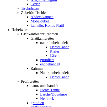
Cedar
Tischplatten
Zubehör Tischler
Abdeckkappen
Möbeldübel
Lamello, Konus-Plattl
Hobelware
Glattkantbretter/Rahmen
Glattkantbretter
natur, unbehandelt
Fichte/Tanne
Kiefer
Lärche
grundiert
endbehandelt
Rahmen
Natur, unbehandelt
Fichte/Tanne
Profilbretter
natur, unbehandelt
Fichte/Tanne
Lärche/Douglasie
Hemlock
grundiert