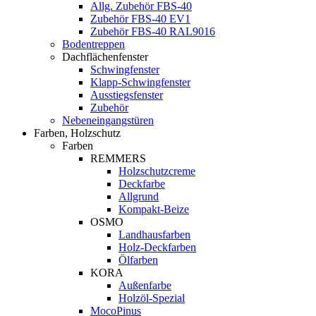
Allg. Zubehör FBS-40
Zubehör FBS-40 EV1
Zubehör FBS-40 RAL9016
Bodentreppen
Dachflächenfenster
Schwingfenster
Klapp-Schwingfenster
Ausstiegsfenster
Zubehör
Nebeneingangstüren
Farben, Holzschutz
Farben
REMMERS
Holzschutzcreme
Deckfarbe
Allgrund
Kompakt-Beize
OSMO
Landhausfarben
Holz-Deckfarben
Ölfarben
KORA
Außenfarbe
Holzöl-Spezial
MocoPinus