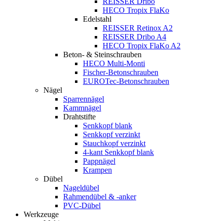
REISSER Dribo
HECO Tropix FlaKo
Edelstahl
REISSER Retinox A2
REISSER Dribo A4
HECO Tropix FlaKo A2
Beton- & Steinschrauben
HECO Multi-Monti
Fischer-Betonschrauben
EUROTec-Betonschrauben
Nägel
Sparrennägel
Kammnägel
Drahtstifte
Senkkopf blank
Senkkopf verzinkt
Stauchkopf verzinkt
4-kant Senkkopf blank
Pappnägel
Krampen
Dübel
Nageldübel
Rahmendübel & -anker
PVC-Dübel
Werkzeuge