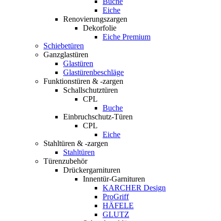
Buche
Eiche
Renovierungszargen
Dekorfolie
Eiche Premium
Schiebetüren
Ganzglastüren
Glastüren
Glastürenbeschläge
Funktionstüren & -zargen
Schallschutztüren
CPL
Buche
Einbruchschutz-Türen
CPL
Eiche
Stahltüren & -zargen
Stahltüren
Türenzubehör
Drückergarnituren
Innentür-Garnituren
KARCHER Design
ProGriff
HÄFELE
GLUTZ