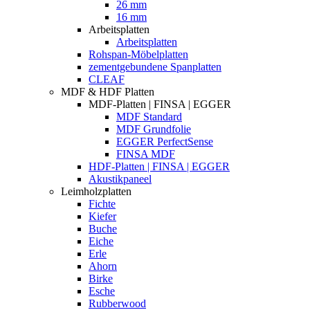
26 mm
16 mm
Arbeitsplatten
Arbeitsplatten
Rohspan-Möbelplatten
zementgebundene Spanplatten
CLEAF
MDF & HDF Platten
MDF-Platten | FINSA | EGGER
MDF Standard
MDF Grundfolie
EGGER PerfectSense
FINSA MDF
HDF-Platten | FINSA | EGGER
Akustikpaneel
Leimholzplatten
Fichte
Kiefer
Buche
Eiche
Erle
Ahorn
Birke
Esche
Rubberwood