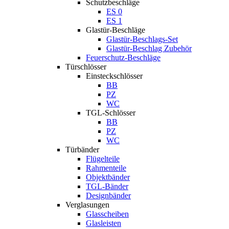
Schutzbeschläge
ES 0
ES 1
Glastür-Beschläge
Glastür-Beschlags-Set
Glastür-Beschlag Zubehör
Feuerschutz-Beschläge
Türschlösser
Einsteckschlösser
BB
PZ
WC
TGL-Schlösser
BB
PZ
WC
Türbänder
Flügelteile
Rahmenteile
Objektbänder
TGL-Bänder
Designbänder
Verglasungen
Glasscheiben
Glasleisten