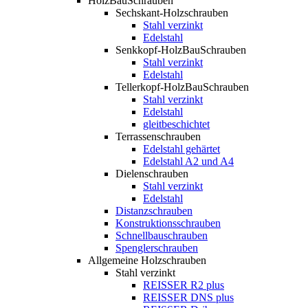
HolzBauSchrauben
Sechskant-Holzschrauben
Stahl verzinkt
Edelstahl
Senkkopf-HolzBauSchrauben
Stahl verzinkt
Edelstahl
Tellerkopf-HolzBauSchrauben
Stahl verzinkt
Edelstahl
gleitbeschichtet
Terrassenschrauben
Edelstahl gehärtet
Edelstahl A2 und A4
Dielenschrauben
Stahl verzinkt
Edelstahl
Distanzschrauben
Konstruktionsschrauben
Schnellbauschrauben
Spenglerschrauben
Allgemeine Holzschrauben
Stahl verzinkt
REISSER R2 plus
REISSER DNS plus