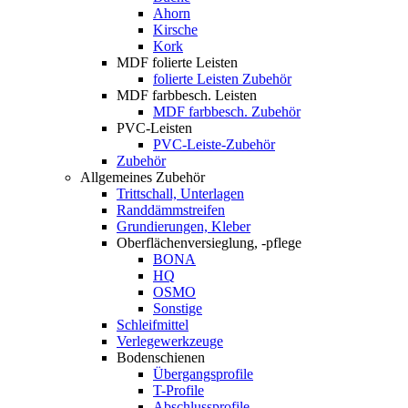
Ahorn
Kirsche
Kork
MDF folierte Leisten
folierte Leisten Zubehör
MDF farbbesch. Leisten
MDF farbbesch. Zubehör
PVC-Leisten
PVC-Leiste-Zubehör
Zubehör
Allgemeines Zubehör
Trittschall, Unterlagen
Randdämmstreifen
Grundierungen, Kleber
Oberflächenversieglung, -pflege
BONA
HQ
OSMO
Sonstige
Schleifmittel
Verlegewerkzeuge
Bodenschienen
Übergangsprofile
T-Profile
Abschlussprofile