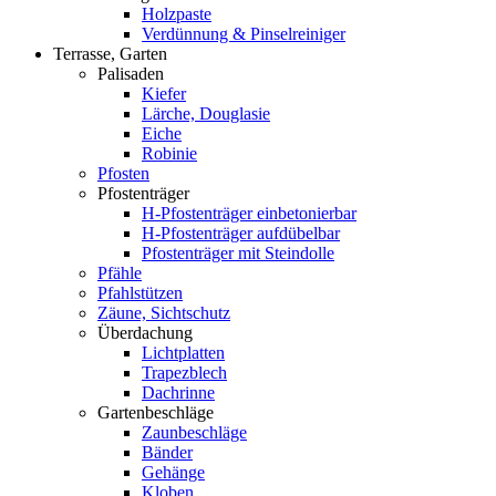
Holzpaste
Verdünnung & Pinselreiniger
Terrasse, Garten
Palisaden
Kiefer
Lärche, Douglasie
Eiche
Robinie
Pfosten
Pfostenträger
H-Pfostenträger einbetonierbar
H-Pfostenträger aufdübelbar
Pfostenträger mit Steindolle
Pfähle
Pfahlstützen
Zäune, Sichtschutz
Überdachung
Lichtplatten
Trapezblech
Dachrinne
Gartenbeschläge
Zaunbeschläge
Bänder
Gehänge
Kloben