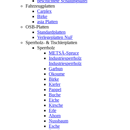
beschichtete Schalungstafel
Fahrzeugplatten
Carplex
Birke
asia Platten
OSB-Platten
Standardplatten
Verlegeplatten NuF
Sperrholz- & Tischlerplatten
Sperrholz
METSÄ-Spruce
Industriesperrholz
Industriesperrholz
Garbun
Okoume
Birke
Kiefer
Pappel
Buche
Eiche
Kirsche
Erle
Ahorn
Nussbaum
Esche