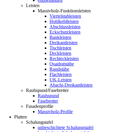
endbehandelt
Leisten
Massivholz-Funktionsleisten
Viertelstableisten
Hohlkehlleisten
Abschlussleisten
Eckschutzleisten
Bankleisten
Dreikantleisten
Tischleisten
Deckleisten
Rechteckleisten
Quadratstäbe
Rundstäbe
Flachleisten
UK-Leisten
Abachi-Dreikantleisten
Rauhspund/Fasebretter
Rauhspund
Fasebretter
Fasadenprofile
Massivholz-Profile
Platten
Schalungstafel
unbeschichtete Schalungstafel