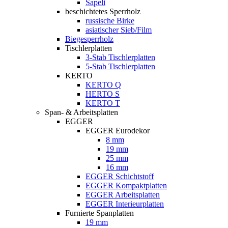
Sapeli
beschichtetes Sperrholz
russische Birke
asiatischer Sieb/Film
Biegesperrholz
Tischlerplatten
3-Stab Tischlerplatten
5-Stab Tischlerplatten
KERTO
KERTO Q
HERTO S
KERTO T
Span- & Arbeitsplatten
EGGER
EGGER Eurodekor
8 mm
19 mm
25 mm
16 mm
EGGER Schichtstoff
EGGER Kompaktplatten
EGGER Arbeitsplatten
EGGER Interieurplatten
Furnierte Spanplatten
19 mm