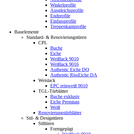
Winkelprofile
Ausgleichsprofile
Endprofile
Einfassprofile
Treppenkantprofile
Bauelemente
Standard- & Renovierungstüren
CPL
Buche
Eiche
Weißlack 9010
Weißlack 9016
Authentic Eiche DQ
Authentic RissEiche DA
Weislack
EPC reinweiß 9010
TGL-Türblätter
Buche exklusiv
Eiche Premium
Weiß
Renovierungstürblätter
Stil- & Designtüren
Stiltüren
Formgepägt