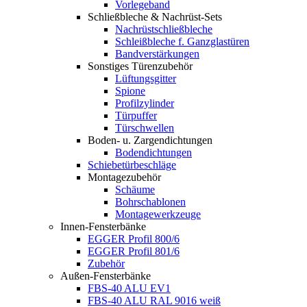
Vorlegeband
Schließbleche & Nachrüst-Sets
Nachrüstschließbleche
Schleißbleche f. Ganzglastüren
Bandverstärkungen
Sonstiges Türenzubehör
Lüftungsgitter
Spione
Profilzylinder
Türpuffer
Türschwellen
Boden- u. Zargendichtungen
Bodendichtungen
Schiebetürbeschläge
Montagezubehör
Schäume
Bohrschablonen
Montagewerkzeuge
Innen-Fensterbänke
EGGER Profil 800/6
EGGER Profil 801/6
Zubehör
Außen-Fensterbänke
FBS-40 ALU EV1
FBS-40 ALU RAL 9016 weiß