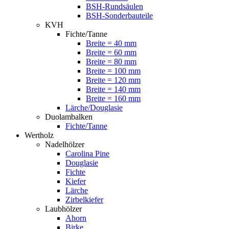
BSH-Rundsäulen
BSH-Sonderbauteile
KVH
Fichte/Tanne
Breite = 40 mm
Breite = 60 mm
Breite = 80 mm
Breite = 100 mm
Breite = 120 mm
Breite = 140 mm
Breite = 160 mm
Lärche/Douglasie
Duolambalken
Fichte/Tanne
Wertholz
Nadelhölzer
Carolina Pine
Douglasie
Fichte
Kiefer
Lärche
Zirbelkiefer
Laubhölzer
Ahorn
Birke