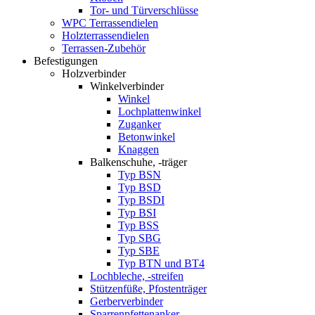
Tor- und Türverschlüsse
WPC Terrassendielen
Holzterrassendielen
Terrassen-Zubehör
Befestigungen
Holzverbinder
Winkelverbinder
Winkel
Lochplattenwinkel
Zuganker
Betonwinkel
Knaggen
Balkenschuhe, -träger
Typ BSN
Typ BSD
Typ BSDI
Typ BSI
Typ BSS
Typ SBG
Typ SBE
Typ BTN und BT4
Lochbleche, -streifen
Stützenfüße, Pfostenträger
Gerberverbinder
Sparrenpfettenanker