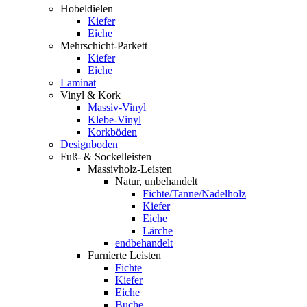
Hobeldielen
Kiefer
Eiche
Mehrschicht-Parkett
Kiefer
Eiche
Laminat
Vinyl & Kork
Massiv-Vinyl
Klebe-Vinyl
Korkböden
Designboden
Fuß- & Sockelleisten
Massivholz-Leisten
Natur, unbehandelt
Fichte/Tanne/Nadelholz
Kiefer
Eiche
Lärche
endbehandelt
Furnierte Leisten
Fichte
Kiefer
Eiche
Buche