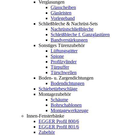
Verglasungen
Glasscheiben
Glasleisten
Vorlegeband
Schließbleche & Nachrüst-Sets
Nachrüstschließbleche
Schleißbleche f. Ganzglastüren
Bandverstärkungen
Sonstiges Türenzubehör
Lüftungsgitter
Spione
Profilzylinder
Türpuffer
Türschwellen
Boden- u. Zargendichtungen
Bodendichtungen
Schiebetürbeschläge
Montagezubehör
Schäume
Bohrschablonen
Montagewerkzeuge
Innen-Fensterbänke
EGGER Profil 800/6
EGGER Profil 801/6
Zubehör