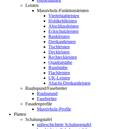
endbehandelt
Leisten
Massivholz-Funktionsleisten
Viertelstableisten
Hohlkehlleisten
Abschlussleisten
Eckschutzleisten
Bankleisten
Dreikantleisten
Tischleisten
Deckleisten
Rechteckleisten
Quadratstäbe
Rundstäbe
Flachleisten
UK-Leisten
Abachi-Dreikantleisten
Rauhspund/Fasebretter
Rauhspund
Fasebretter
Fasadenprofile
Massivholz-Profile
Platten
Schalungstafel
unbeschichtete Schalungstafel