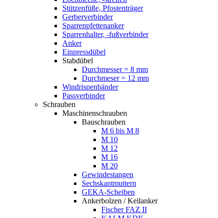
Stützenfüße, Pfostenträger
Gerberverbinder
Sparrenpfettenanker
Sparrenhalter, -fußverbinder
Anker
Einpressdübel
Stabdübel
Durchmesser = 8 mm
Durchmeser = 12 mm
Windrispenbänder
Passverbinder
Schrauben
Maschinenschrauben
Bauschrauben
M 6 bis M 8
M 10
M 12
M 16
M 20
Gewindestangen
Sechskantmuttern
GEKA-Scheiben
Ankerbolzen / Keilanker
Fischer FAZ II