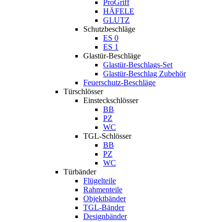
ProGriff
HÄFELE
GLUTZ
Schutzbeschläge
ES 0
ES 1
Glastür-Beschläge
Glastür-Beschlags-Set
Glastür-Beschlag Zubehör
Feuerschutz-Beschläge
Türschlösser
Einsteckschlösser
BB
PZ
WC
TGL-Schlösser
BB
PZ
WC
Türbänder
Flügelteile
Rahmenteile
Objektbänder
TGL-Bänder
Designbänder