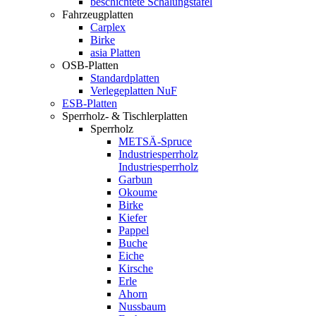
beschichtete Schalungstafel
Fahrzeugplatten
Carplex
Birke
asia Platten
OSB-Platten
Standardplatten
Verlegeplatten NuF
ESB-Platten
Sperrholz- & Tischlerplatten
Sperrholz
METSÄ-Spruce
Industriesperrholz
Industriesperrholz
Garbun
Okoume
Birke
Kiefer
Pappel
Buche
Eiche
Kirsche
Erle
Ahorn
Nussbaum