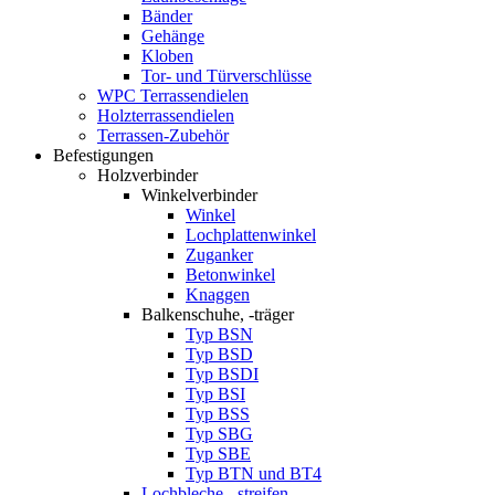
Bänder
Gehänge
Kloben
Tor- und Türverschlüsse
WPC Terrassendielen
Holzterrassendielen
Terrassen-Zubehör
Befestigungen
Holzverbinder
Winkelverbinder
Winkel
Lochplattenwinkel
Zuganker
Betonwinkel
Knaggen
Balkenschuhe, -träger
Typ BSN
Typ BSD
Typ BSDI
Typ BSI
Typ BSS
Typ SBG
Typ SBE
Typ BTN und BT4
Lochbleche, -streifen