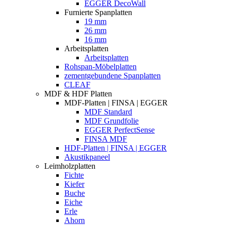
EGGER DecoWall
Furnierte Spanplatten
19 mm
26 mm
16 mm
Arbeitsplatten
Arbeitsplatten
Rohspan-Möbelplatten
zementgebundene Spanplatten
CLEAF
MDF & HDF Platten
MDF-Platten | FINSA | EGGER
MDF Standard
MDF Grundfolie
EGGER PerfectSense
FINSA MDF
HDF-Platten | FINSA | EGGER
Akustikpaneel
Leimholzplatten
Fichte
Kiefer
Buche
Eiche
Erle
Ahorn