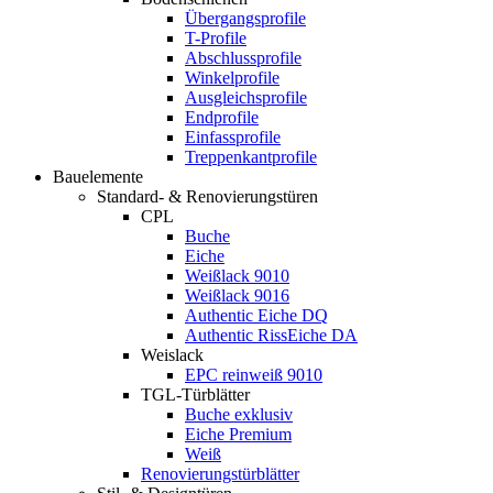
Übergangsprofile
T-Profile
Abschlussprofile
Winkelprofile
Ausgleichsprofile
Endprofile
Einfassprofile
Treppenkantprofile
Bauelemente
Standard- & Renovierungstüren
CPL
Buche
Eiche
Weißlack 9010
Weißlack 9016
Authentic Eiche DQ
Authentic RissEiche DA
Weislack
EPC reinweiß 9010
TGL-Türblätter
Buche exklusiv
Eiche Premium
Weiß
Renovierungstürblätter