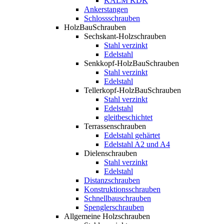
KALM KDK
Ankerstangen
Schlossschrauben
HolzBauSchrauben
Sechskant-Holzschrauben
Stahl verzinkt
Edelstahl
Senkkopf-HolzBauSchrauben
Stahl verzinkt
Edelstahl
Tellerkopf-HolzBauSchrauben
Stahl verzinkt
Edelstahl
gleitbeschichtet
Terrassenschrauben
Edelstahl gehärtet
Edelstahl A2 und A4
Dielenschrauben
Stahl verzinkt
Edelstahl
Distanzschrauben
Konstruktionsschrauben
Schnellbauschrauben
Spenglerschrauben
Allgemeine Holzschrauben