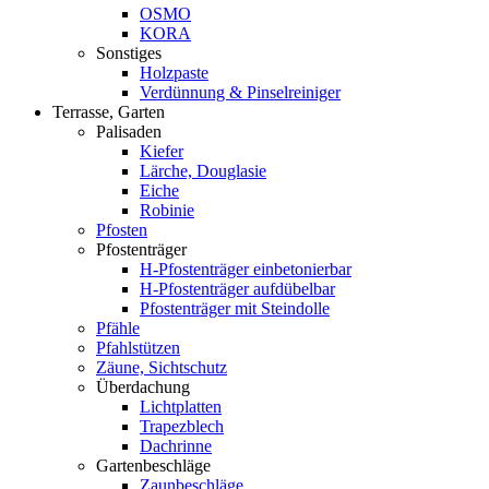
OSMO
KORA
Sonstiges
Holzpaste
Verdünnung & Pinselreiniger
Terrasse, Garten
Palisaden
Kiefer
Lärche, Douglasie
Eiche
Robinie
Pfosten
Pfostenträger
H-Pfostenträger einbetonierbar
H-Pfostenträger aufdübelbar
Pfostenträger mit Steindolle
Pfähle
Pfahlstützen
Zäune, Sichtschutz
Überdachung
Lichtplatten
Trapezblech
Dachrinne
Gartenbeschläge
Zaunbeschläge