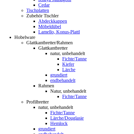
Cedar
Tischplatten
Zubehör Tischler
Abdeckkappen
Möbeldübel
Lamello, Konus-Plattl
Hobelware
Glattkantbretter/Rahmen
Glattkantbretter
natur, unbehandelt
Fichte/Tanne
Kiefer
Lärche
grundiert
endbehandelt
Rahmen
Natur, unbehandelt
Fichte/Tanne
Profilbretter
natur, unbehandelt
Fichte/Tanne
Lärche/Douglasie
Hemlock
grundiert