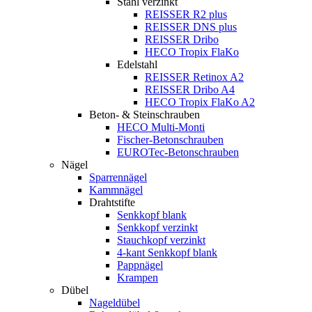
Stahl verzinkt
REISSER R2 plus
REISSER DNS plus
REISSER Dribo
HECO Tropix FlaKo
Edelstahl
REISSER Retinox A2
REISSER Dribo A4
HECO Tropix FlaKo A2
Beton- & Steinschrauben
HECO Multi-Monti
Fischer-Betonschrauben
EUROTec-Betonschrauben
Nägel
Sparrennägel
Kammnägel
Drahtstifte
Senkkopf blank
Senkkopf verzinkt
Stauchkopf verzinkt
4-kant Senkkopf blank
Pappnägel
Krampen
Dübel
Nageldübel