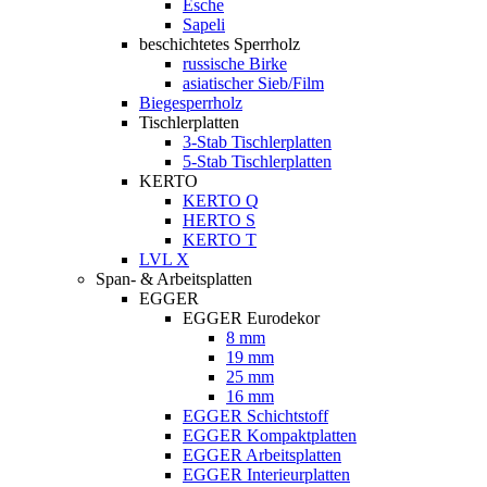
Esche
Sapeli
beschichtetes Sperrholz
russische Birke
asiatischer Sieb/Film
Biegesperrholz
Tischlerplatten
3-Stab Tischlerplatten
5-Stab Tischlerplatten
KERTO
KERTO Q
HERTO S
KERTO T
LVL X
Span- & Arbeitsplatten
EGGER
EGGER Eurodekor
8 mm
19 mm
25 mm
16 mm
EGGER Schichtstoff
EGGER Kompaktplatten
EGGER Arbeitsplatten
EGGER Interieurplatten