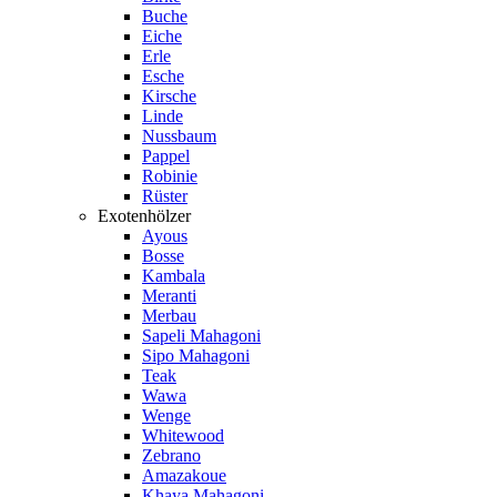
Buche
Eiche
Erle
Esche
Kirsche
Linde
Nussbaum
Pappel
Robinie
Rüster
Exotenhölzer
Ayous
Bosse
Kambala
Meranti
Merbau
Sapeli Mahagoni
Sipo Mahagoni
Teak
Wawa
Wenge
Whitewood
Zebrano
Amazakoue
Khaya Mahagoni