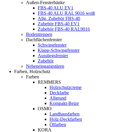
Außen-Fensterbänke
FBS-40 ALU EV1
FBS-40 ALU RAL 9016 weiß
Allg. Zubehör FBS-40
Zubehör FBS-40 EV1
Zubehör FBS-40 RAL9016
Bodentreppen
Dachflächenfenster
Schwingfenster
Klapp-Schwingfenster
Ausstiegsfenster
Zubehör
Nebeneingangstüren
Farben, Holzschutz
Farben
REMMERS
Holzschutzcreme
Deckfarbe
Allgrund
Kompakt-Beize
OSMO
Landhausfarben
Holz-Deckfarben
Ölfarben
KORA