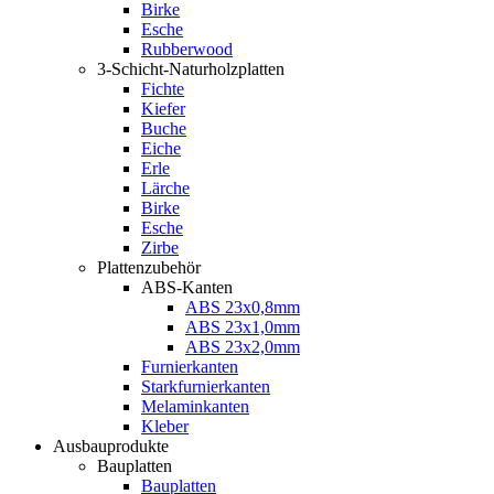
Birke
Esche
Rubberwood
3-Schicht-Naturholzplatten
Fichte
Kiefer
Buche
Eiche
Erle
Lärche
Birke
Esche
Zirbe
Plattenzubehör
ABS-Kanten
ABS 23x0,8mm
ABS 23x1,0mm
ABS 23x2,0mm
Furnierkanten
Starkfurnierkanten
Melaminkanten
Kleber
Ausbauprodukte
Bauplatten
Bauplatten