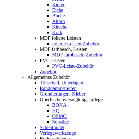
Kiefer
Eiche
Buche
Ahorn
Kirsche
Kork
MDF folierte Leisten
folierte Leisten Zubehör
MDF farbbesch. Leisten
MDF farbbesch. Zubehör
PVC-Leisten
PVC-Leiste-Zubehör
Zubehör
Allgemeines Zubehör
Trittschall, Unterlagen
Randdämmstreifen
Grundierungen, Kleber
Oberflächenversieglung, -pflege
BONA
HQ
OSMO
Sonstige
Schleifmittel
Verlegewerkzeuge
Bodenschienen