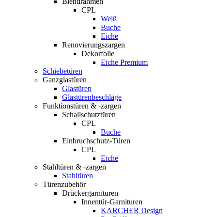
Blendrahmen
CPL
Weiß
Buche
Eiche
Renovierungszargen
Dekorfolie
Eiche Premium
Schiebetüren
Ganzglastüren
Glastüren
Glastürenbeschläge
Funktionstüren & -zargen
Schallschutztüren
CPL
Buche
Einbruchschutz-Türen
CPL
Eiche
Stahltüren & -zargen
Stahltüren
Türenzubehör
Drückergarnituren
Innentür-Garnituren
KARCHER Design