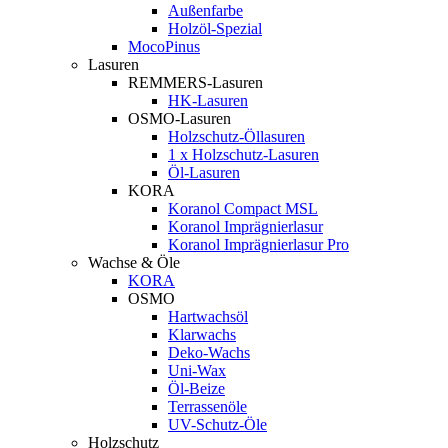
Außenfarbe
Holzöl-Spezial
MocoPinus
Lasuren
REMMERS-Lasuren
HK-Lasuren
OSMO-Lasuren
Holzschutz-Öllasuren
1 x Holzschutz-Lasuren
Öl-Lasuren
KORA
Koranol Compact MSL
Koranol Imprägnierlasur
Koranol Imprägnierlasur Pro
Wachse & Öle
KORA
OSMO
Hartwachsöl
Klarwachs
Deko-Wachs
Uni-Wax
Öl-Beize
Terrassenöle
UV-Schutz-Öle
Holzschutz