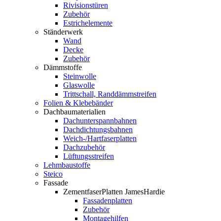
Rivisionstüren
Zubehör
Estrichelemente
Ständerwerk
Wand
Decke
Zubehör
Dämmstoffe
Steinwolle
Glaswolle
Trittschall, Randdämmstreifen
Folien & Klebebänder
Dachbaumaterialien
Dachunterspannbahnen
Dachdichtungsbahnen
Weich-/Hartfaserplatten
Dachzubehör
Lüftungsstreifen
Lehmbaustoffe
Steico
Fassade
ZementfaserPlatten JamesHardie
Fassadenplatten
Zubehör
Montagehilfen