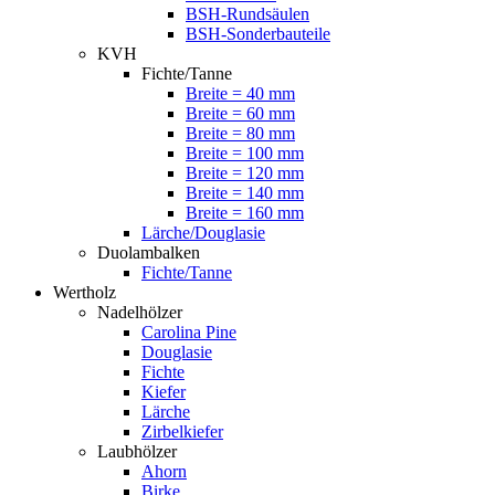
BSH-Rundsäulen
BSH-Sonderbauteile
KVH
Fichte/Tanne
Breite = 40 mm
Breite = 60 mm
Breite = 80 mm
Breite = 100 mm
Breite = 120 mm
Breite = 140 mm
Breite = 160 mm
Lärche/Douglasie
Duolambalken
Fichte/Tanne
Wertholz
Nadelhölzer
Carolina Pine
Douglasie
Fichte
Kiefer
Lärche
Zirbelkiefer
Laubhölzer
Ahorn
Birke