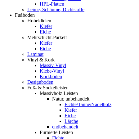
HPL-Platten
Leime, Schäume, Dichtstoffe
Fußboden
Hobeldielen
Kiefer
Eiche
Mehrschicht-Parkett
Kiefer
Eiche
Laminat
Vinyl & Kork
Massiv-Vinyl
Klebe-Vinyl
Korkböden
Designboden
Fuß- & Sockelleisten
Massivholz-Leisten
Natur, unbehandelt
Fichte/Tanne/Nadelholz
Kiefer
Eiche
Lärche
endbehandelt
Furnierte Leisten
Fichte