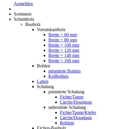
Anmelden
Sortiment
Schnittholz
Bauholz
Vorratskantholz
Breite = 60 mm
Breite = 80 mm
Breite = 100 mm
Breite = 120 mm
Breite = 140 mm
Breite = 160 mm
Bohlen
prismierte Bohlen
Keilbohlen
Latten
Schalung
prismierte Schalung
Fichte/Tanne
Lärche/Douglasie
unbesämte Schalung
Fichte/Tanne/Kiefer
Lärche/Douglasie
Robinie
Eichen-Bauholz