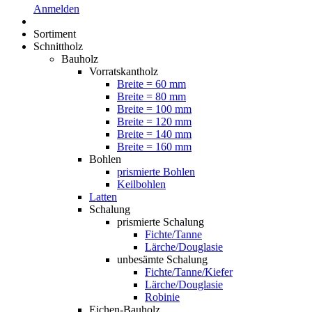
Anmelden
Sortiment
Schnittholz
Bauholz
Vorratskantholz
Breite = 60 mm
Breite = 80 mm
Breite = 100 mm
Breite = 120 mm
Breite = 140 mm
Breite = 160 mm
Bohlen
prismierte Bohlen
Keilbohlen
Latten
Schalung
prismierte Schalung
Fichte/Tanne
Lärche/Douglasie
unbesämte Schalung
Fichte/Tanne/Kiefer
Lärche/Douglasie
Robinie
Eichen-Bauholz