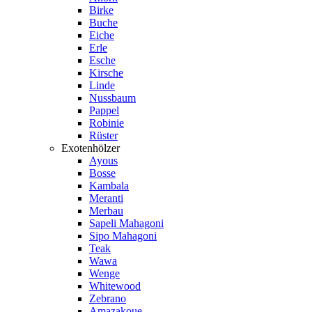
Birke
Buche
Eiche
Erle
Esche
Kirsche
Linde
Nussbaum
Pappel
Robinie
Rüster
Exotenhölzer
Ayous
Bosse
Kambala
Meranti
Merbau
Sapeli Mahagoni
Sipo Mahagoni
Teak
Wawa
Wenge
Whitewood
Zebrano
Amazakoue