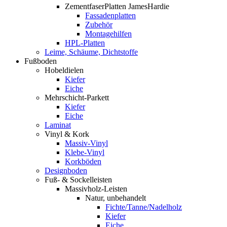
ZementfaserPlatten JamesHardie
Fassadenplatten
Zubehör
Montagehilfen
HPL-Platten
Leime, Schäume, Dichtstoffe
Fußboden
Hobeldielen
Kiefer
Eiche
Mehrschicht-Parkett
Kiefer
Eiche
Laminat
Vinyl & Kork
Massiv-Vinyl
Klebe-Vinyl
Korkböden
Designboden
Fuß- & Sockelleisten
Massivholz-Leisten
Natur, unbehandelt
Fichte/Tanne/Nadelholz
Kiefer
Eiche