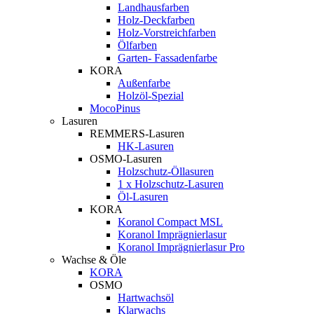
Landhausfarben
Holz-Deckfarben
Holz-Vorstreichfarben
Ölfarben
Garten- Fassadenfarbe
KORA
Außenfarbe
Holzöl-Spezial
MocoPinus
Lasuren
REMMERS-Lasuren
HK-Lasuren
OSMO-Lasuren
Holzschutz-Öllasuren
1 x Holzschutz-Lasuren
Öl-Lasuren
KORA
Koranol Compact MSL
Koranol Imprägnierlasur
Koranol Imprägnierlasur Pro
Wachse & Öle
KORA
OSMO
Hartwachsöl
Klarwachs