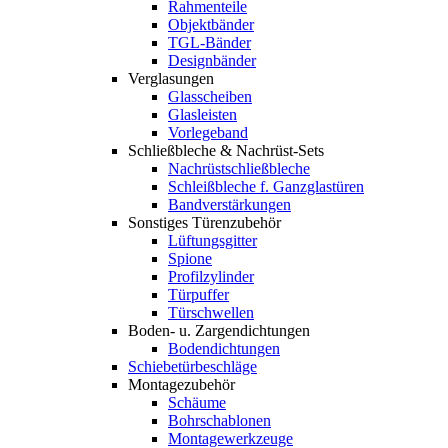
Rahmenteile
Objektbänder
TGL-Bänder
Designbänder
Verglasungen
Glasscheiben
Glasleisten
Vorlegeband
Schließbleche & Nachrüst-Sets
Nachrüstschließbleche
Schleißbleche f. Ganzglastüren
Bandverstärkungen
Sonstiges Türenzubehör
Lüftungsgitter
Spione
Profilzylinder
Türpuffer
Türschwellen
Boden- u. Zargendichtungen
Bodendichtungen
Schiebetürbeschläge
Montagezubehör
Schäume
Bohrschablonen
Montagewerkzeuge