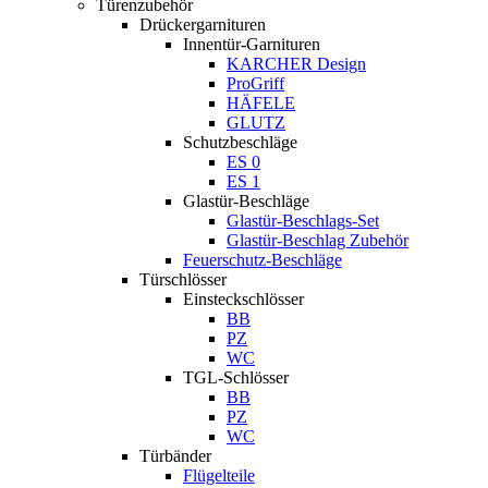
Türenzubehör
Drückergarnituren
Innentür-Garnituren
KARCHER Design
ProGriff
HÄFELE
GLUTZ
Schutzbeschläge
ES 0
ES 1
Glastür-Beschläge
Glastür-Beschlags-Set
Glastür-Beschlag Zubehör
Feuerschutz-Beschläge
Türschlösser
Einsteckschlösser
BB
PZ
WC
TGL-Schlösser
BB
PZ
WC
Türbänder
Flügelteile