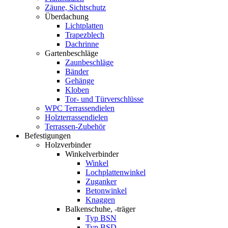
Zäune, Sichtschutz
Überdachung
Lichtplatten
Trapezblech
Dachrinne
Gartenbeschläge
Zaunbeschläge
Bänder
Gehänge
Kloben
Tor- und Türverschlüsse
WPC Terrassendielen
Holzterrassendielen
Terrassen-Zubehör
Befestigungen
Holzverbinder
Winkelverbinder
Winkel
Lochplattenwinkel
Zuganker
Betonwinkel
Knaggen
Balkenschuhe, -träger
Typ BSN
Typ BSD