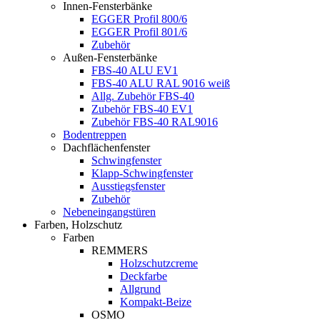
Innen-Fensterbänke
EGGER Profil 800/6
EGGER Profil 801/6
Zubehör
Außen-Fensterbänke
FBS-40 ALU EV1
FBS-40 ALU RAL 9016 weiß
Allg. Zubehör FBS-40
Zubehör FBS-40 EV1
Zubehör FBS-40 RAL9016
Bodentreppen
Dachflächenfenster
Schwingfenster
Klapp-Schwingfenster
Ausstiegsfenster
Zubehör
Nebeneingangstüren
Farben, Holzschutz
Farben
REMMERS
Holzschutzcreme
Deckfarbe
Allgrund
Kompakt-Beize
OSMO