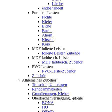
Lärche
endbehandelt
Furnierte Leisten
Fichte
Kiefer
Eiche
Buche
Ahorn
Kirsche
Kork
MDF folierte Leisten
folierte Leisten Zubehör
MDF farbbesch. Leisten
MDF farbbesch. Zubehör
PVC-Leisten
PVC-Leiste-Zubehör
Zubehör
Allgemeines Zubehör
Trittschall, Unterlagen
Randdämmstreifen
Grundierungen, Kleber
Oberflächenversieglung, -pflege
BONA
HQ
OSMO