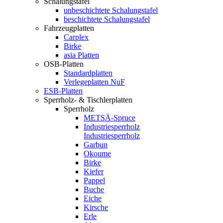
Schalungstafel
unbeschichtete Schalungstafel
beschichtete Schalungstafel
Fahrzeugplatten
Carplex
Birke
asia Platten
OSB-Platten
Standardplatten
Verlegeplatten NuF
ESB-Platten
Sperrholz- & Tischlerplatten
Sperrholz
METSÄ-Spruce
Industriesperrholz
Industriesperrholz
Garbun
Okoume
Birke
Kiefer
Pappel
Buche
Eiche
Kirsche
Erle