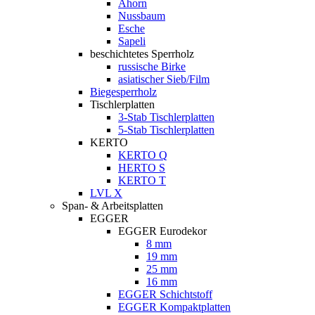
Ahorn
Nussbaum
Esche
Sapeli
beschichtetes Sperrholz
russische Birke
asiatischer Sieb/Film
Biegesperrholz
Tischlerplatten
3-Stab Tischlerplatten
5-Stab Tischlerplatten
KERTO
KERTO Q
HERTO S
KERTO T
LVL X
Span- & Arbeitsplatten
EGGER
EGGER Eurodekor
8 mm
19 mm
25 mm
16 mm
EGGER Schichtstoff
EGGER Kompaktplatten