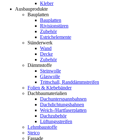
Kleber
Ausbauprodukte
Bauplatten
Bauplatten
Rivisionstüren
Zubehör
Estrichelemente
Ständerwerk
Wand
Decke
Zubehör
Dämmstoffe
Steinwolle
Glaswolle
Trittschall, Randdämmstreifen
Folien & Klebebänder
Dachbaumaterialien
Dachunterspannbahnen
Dachdichtungsbahnen
Weich-/Hartfaserplatten
Dachzubehör
Lüftungsstreifen
Lehmbaustoffe
Steico
Fassade