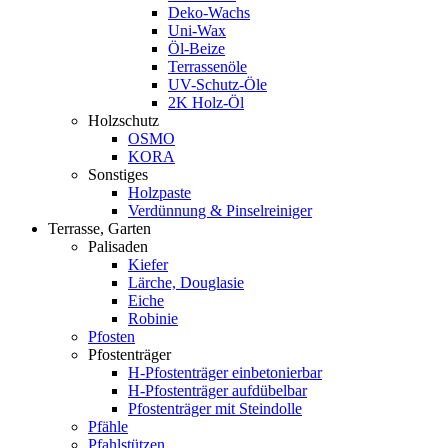
Deko-Wachs
Uni-Wax
Öl-Beize
Terrassenöle
UV-Schutz-Öle
2K Holz-Öl
Holzschutz
OSMO
KORA
Sonstiges
Holzpaste
Verdünnung & Pinselreiniger
Terrasse, Garten
Palisaden
Kiefer
Lärche, Douglasie
Eiche
Robinie
Pfosten
Pfostenträger
H-Pfostenträger einbetonierbar
H-Pfostenträger aufdübelbar
Pfostenträger mit Steindolle
Pfähle
Pfahlstützen