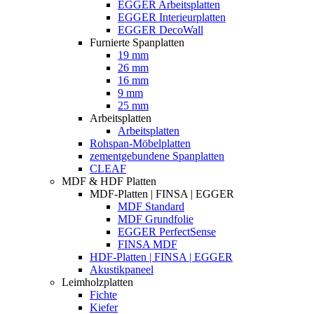
EGGER Arbeitsplatten
EGGER Interieurplatten
EGGER DecoWall
Furnierte Spanplatten
19 mm
26 mm
16 mm
9 mm
25 mm
Arbeitsplatten
Arbeitsplatten
Rohspan-Möbelplatten
zementgebundene Spanplatten
CLEAF
MDF & HDF Platten
MDF-Platten | FINSA | EGGER
MDF Standard
MDF Grundfolie
EGGER PerfectSense
FINSA MDF
HDF-Platten | FINSA | EGGER
Akustikpaneel
Leimholzplatten
Fichte
Kiefer