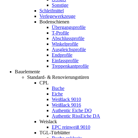
Sonstige
Schleifmittel
Verlegewerkzeuge
Bodenschienen
Übergangsprofile
T-Profile
Abschlussprofile
Winkelprofile
Ausgleichsprofile
Endprofile
Einfassprofile
Treppenkantprofile
Bauelemente
Standard- & Renovierungstüren
CPL
Buche
Eiche
Weißlack 9010
Weißlack 9016
Authentic Eiche DQ
Authentic RissEiche DA
Weislack
EPC reinweiß 9010
TGL-Türblätter