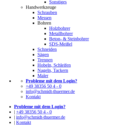
Sonstiges
Handwerkzeuge
Schrauben
Messen
Bohren
Holzbohrer
Metallbohrer
Beton- & Steinbohrer
SDS-Meißel
Schneiden
Sägen
Trennen
Hobeln, Schleifen
Nageln, Tackern
Maler
Probleme mit dem Login?
+49 38356 50 4 - 0
info@schmidt-thuermer.de
Kontakt
Probleme mit dem Login?
|
+49 38356 50 4 - 0
|
info@schmidt-thuermer.de
|
Kontakt