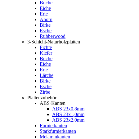
Buche
Eiche
Erle
Ahorn
Birke
Esche
Rubberwood
3-Schicht-Naturholzplatten
Fichte
Kiefer
Buche
Eiche
Erle
Lärche
Birke
Esche
Zirbe
Plattenzubehör
ABS-Kanten
ABS 23x0,8mm
ABS 23x1,0mm
ABS 23x2,0mm
Furnierkanten
Starkfurnierkanten
Melaminkanten