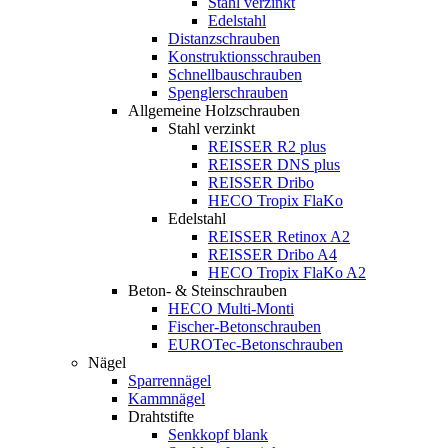
Stahl verzinkt
Edelstahl
Distanzschrauben
Konstruktionsschrauben
Schnellbauschrauben
Spenglerschrauben
Allgemeine Holzschrauben
Stahl verzinkt
REISSER R2 plus
REISSER DNS plus
REISSER Dribo
HECO Tropix FlaKo
Edelstahl
REISSER Retinox A2
REISSER Dribo A4
HECO Tropix FlaKo A2
Beton- & Steinschrauben
HECO Multi-Monti
Fischer-Betonschrauben
EUROTec-Betonschrauben
Nägel
Sparrennägel
Kammnägel
Drahtstifte
Senkkopf blank