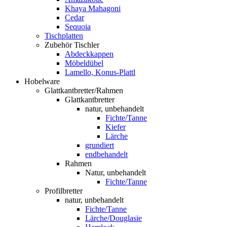
Khaya Mahagoni
Cedar
Sequoia
Tischplatten
Zubehör Tischler
Abdeckkappen
Möbeldübel
Lamello, Konus-Plattl
Hobelware
Glattkantbretter/Rahmen
Glattkantbretter
natur, unbehandelt
Fichte/Tanne
Kiefer
Lärche
grundiert
endbehandelt
Rahmen
Natur, unbehandelt
Fichte/Tanne
Profilbretter
natur, unbehandelt
Fichte/Tanne
Lärche/Douglasie