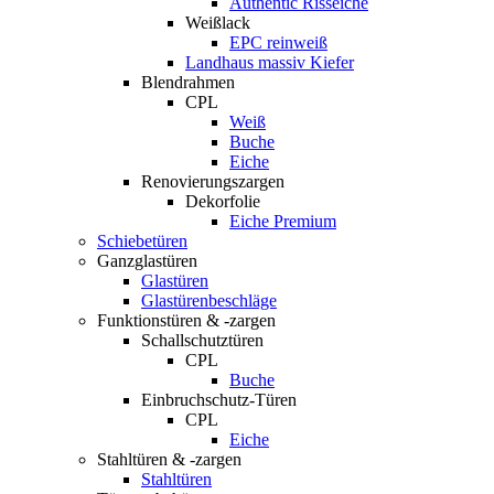
Authentic Risseiche
Weißlack
EPC reinweiß
Landhaus massiv Kiefer
Blendrahmen
CPL
Weiß
Buche
Eiche
Renovierungszargen
Dekorfolie
Eiche Premium
Schiebetüren
Ganzglastüren
Glastüren
Glastürenbeschläge
Funktionstüren & -zargen
Schallschutztüren
CPL
Buche
Einbruchschutz-Türen
CPL
Eiche
Stahltüren & -zargen
Stahltüren