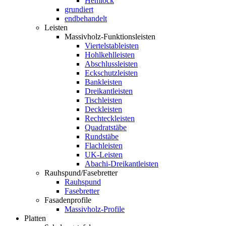
Hemlock
grundiert
endbehandelt
Leisten
Massivholz-Funktionsleisten
Viertelstableisten
Hohlkehlleisten
Abschlussleisten
Eckschutzleisten
Bankleisten
Dreikantleisten
Tischleisten
Deckleisten
Rechteckleisten
Quadratstäbe
Rundstäbe
Flachleisten
UK-Leisten
Abachi-Dreikantleisten
Rauhspund/Fasebretter
Rauhspund
Fasebretter
Fasadenprofile
Massivholz-Profile
Platten