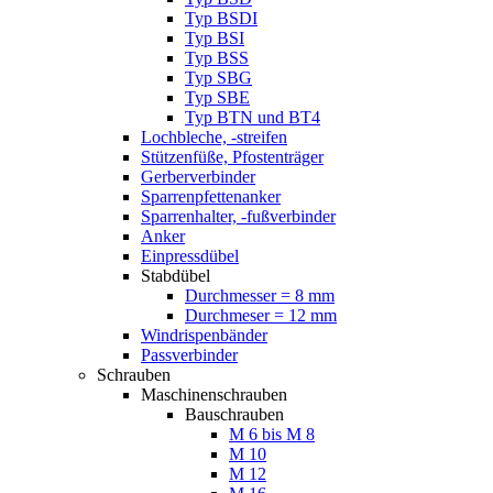
Typ BSDI
Typ BSI
Typ BSS
Typ SBG
Typ SBE
Typ BTN und BT4
Lochbleche, -streifen
Stützenfüße, Pfostenträger
Gerberverbinder
Sparrenpfettenanker
Sparrenhalter, -fußverbinder
Anker
Einpressdübel
Stabdübel
Durchmesser = 8 mm
Durchmeser = 12 mm
Windrispenbänder
Passverbinder
Schrauben
Maschinenschrauben
Bauschrauben
M 6 bis M 8
M 10
M 12