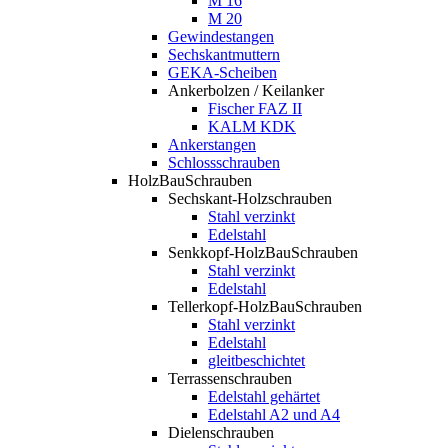
M 16
M 20
Gewindestangen
Sechskantmuttern
GEKA-Scheiben
Ankerbolzen / Keilanker
Fischer FAZ II
KALM KDK
Ankerstangen
Schlossschrauben
HolzBauSchrauben
Sechskant-Holzschrauben
Stahl verzinkt
Edelstahl
Senkkopf-HolzBauSchrauben
Stahl verzinkt
Edelstahl
Tellerkopf-HolzBauSchrauben
Stahl verzinkt
Edelstahl
gleitbeschichtet
Terrassenschrauben
Edelstahl gehärtet
Edelstahl A2 und A4
Dielenschrauben