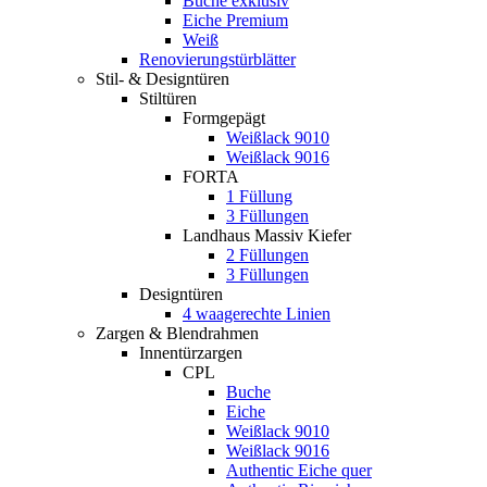
Buche exklusiv
Eiche Premium
Weiß
Renovierungstürblätter
Stil- & Designtüren
Stiltüren
Formgepägt
Weißlack 9010
Weißlack 9016
FORTA
1 Füllung
3 Füllungen
Landhaus Massiv Kiefer
2 Füllungen
3 Füllungen
Designtüren
4 waagerechte Linien
Zargen & Blendrahmen
Innentürzargen
CPL
Buche
Eiche
Weißlack 9010
Weißlack 9016
Authentic Eiche quer