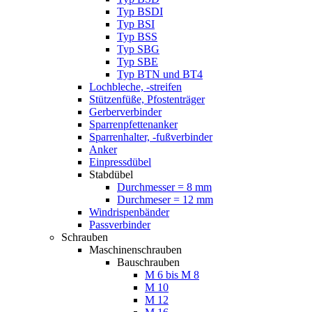
Typ BSDI
Typ BSI
Typ BSS
Typ SBG
Typ SBE
Typ BTN und BT4
Lochbleche, -streifen
Stützenfüße, Pfostenträger
Gerberverbinder
Sparrenpfettenanker
Sparrenhalter, -fußverbinder
Anker
Einpressdübel
Stabdübel
Durchmesser = 8 mm
Durchmeser = 12 mm
Windrispenbänder
Passverbinder
Schrauben
Maschinenschrauben
Bauschrauben
M 6 bis M 8
M 10
M 12