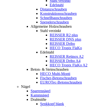
Stahl verzinkt
Edelstahl
Distanzschrauben
Konstruktionsschrauben
Schnellbauschrauben
Spenglerschrauben
Allgemeine Holzschrauben
Stahl verzinkt
REISSER R2 plus
REISSER DNS plus
REISSER Dribo
HECO Tropix FlaKo
Edelstahl
REISSER Retinox A2
REISSER Dribo A4
HECO Tropix FlaKo A2
Beton- & Steinschrauben
HECO Multi-Monti
Fischer-Betonschrauben
EUROTec-Betonschrauben
Nägel
Sparrennägel
Kammnägel
Drahtstifte
Senkkopf blank