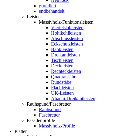
Hemlock
grundiert
endbehandelt
Leisten
Massivholz-Funktionsleisten
Viertelstableisten
Hohlkehlleisten
Abschlussleisten
Eckschutzleisten
Bankleisten
Dreikantleisten
Tischleisten
Deckleisten
Rechteckleisten
Quadratstäbe
Rundstäbe
Flachleisten
UK-Leisten
Abachi-Dreikantleisten
Rauhspund/Fasebretter
Rauhspund
Fasebretter
Fasadenprofile
Massivholz-Profile
Platten