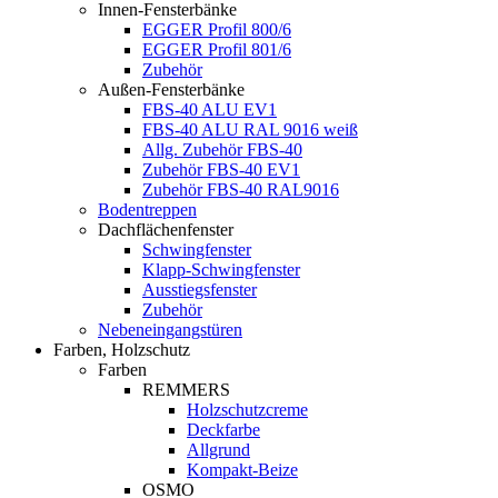
Innen-Fensterbänke
EGGER Profil 800/6
EGGER Profil 801/6
Zubehör
Außen-Fensterbänke
FBS-40 ALU EV1
FBS-40 ALU RAL 9016 weiß
Allg. Zubehör FBS-40
Zubehör FBS-40 EV1
Zubehör FBS-40 RAL9016
Bodentreppen
Dachflächenfenster
Schwingfenster
Klapp-Schwingfenster
Ausstiegsfenster
Zubehör
Nebeneingangstüren
Farben, Holzschutz
Farben
REMMERS
Holzschutzcreme
Deckfarbe
Allgrund
Kompakt-Beize
OSMO