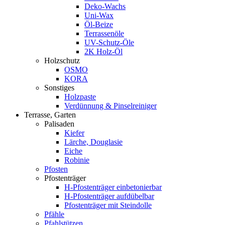
Deko-Wachs
Uni-Wax
Öl-Beize
Terrassenöle
UV-Schutz-Öle
2K Holz-Öl
Holzschutz
OSMO
KORA
Sonstiges
Holzpaste
Verdünnung & Pinselreiniger
Terrasse, Garten
Palisaden
Kiefer
Lärche, Douglasie
Eiche
Robinie
Pfosten
Pfostenträger
H-Pfostenträger einbetonierbar
H-Pfostenträger aufdübelbar
Pfostenträger mit Steindolle
Pfähle
Pfahlstützen