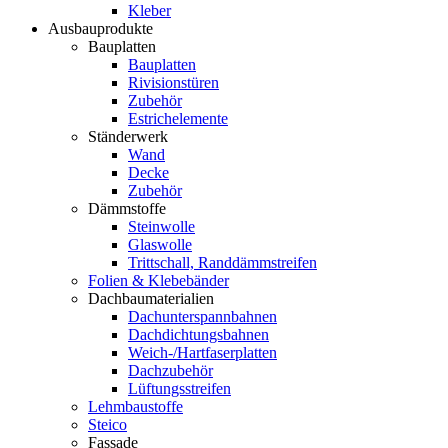
Kleber
Ausbauprodukte
Bauplatten
Bauplatten
Rivisionstüren
Zubehör
Estrichelemente
Ständerwerk
Wand
Decke
Zubehör
Dämmstoffe
Steinwolle
Glaswolle
Trittschall, Randdämmstreifen
Folien & Klebebänder
Dachbaumaterialien
Dachunterspannbahnen
Dachdichtungsbahnen
Weich-/Hartfaserplatten
Dachzubehör
Lüftungsstreifen
Lehmbaustoffe
Steico
Fassade