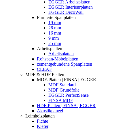
EGGER Arbeitsplatten
EGGER Interieurplatten
EGGER DecoWall
Furnierte Spanplatten
19 mm
26 mm
16 mm
9 mm
25 mm
Arbeitsplatten
Arbeitsplatten
Rohspan-Möbelplatten
zementgebundene Spanplatten
CLEAF
MDF & HDF Platten
MDF-Platten | FINSA | EGGER
MDF Standard
MDF Grundfolie
EGGER PerfectSense
FINSA MDF
HDF-Platten | FINSA | EGGER
Akustikpaneel
Leimholzplatten
Fichte
Kiefer