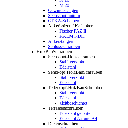
M 16
M 20
Gewindestangen
Sechskantmuttern
GEKA-Scheiben
Ankerbolzen / Keilanker
Fischer FAZ II
KALM KDK
Ankerstangen
Schlossschrauben
HolzBauSchrauben
Sechskant-Holzschrauben
Stahl verzinkt
Edelstahl
Senkkopf-HolzBauSchrauben
Stahl verzinkt
Edelstahl
Tellerkopf-HolzBauSchrauben
Stahl verzinkt
Edelstahl
gleitbeschichtet
Terrassenschrauben
Edelstahl gehärtet
Edelstahl A2 und A4
Dielenschrauben