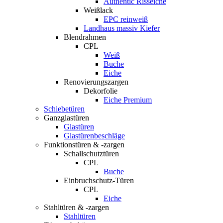
Authentic Risseiche
Weißlack
EPC reinweiß
Landhaus massiv Kiefer
Blendrahmen
CPL
Weiß
Buche
Eiche
Renovierungszargen
Dekorfolie
Eiche Premium
Schiebetüren
Ganzglastüren
Glastüren
Glastürenbeschläge
Funktionstüren & -zargen
Schallschutztüren
CPL
Buche
Einbruchschutz-Türen
CPL
Eiche
Stahltüren & -zargen
Stahltüren