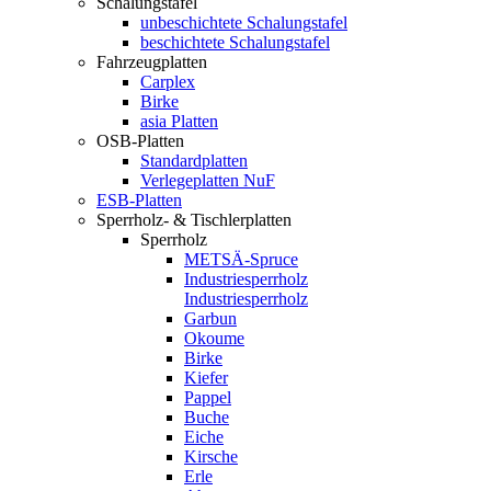
Schalungstafel
unbeschichtete Schalungstafel
beschichtete Schalungstafel
Fahrzeugplatten
Carplex
Birke
asia Platten
OSB-Platten
Standardplatten
Verlegeplatten NuF
ESB-Platten
Sperrholz- & Tischlerplatten
Sperrholz
METSÄ-Spruce
Industriesperrholz
Industriesperrholz
Garbun
Okoume
Birke
Kiefer
Pappel
Buche
Eiche
Kirsche
Erle