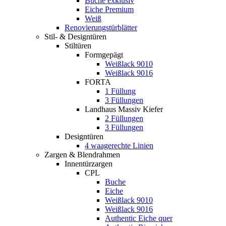
Buche exklusiv
Eiche Premium
Weiß
Renovierungstürblätter
Stil- & Designtüren
Stiltüren
Formgepägt
Weißlack 9010
Weißlack 9016
FORTA
1 Füllung
3 Füllungen
Landhaus Massiv Kiefer
2 Füllungen
3 Füllungen
Designtüren
4 waagerechte Linien
Zargen & Blendrahmen
Innentürzargen
CPL
Buche
Eiche
Weißlack 9010
Weißlack 9016
Authentic Eiche quer