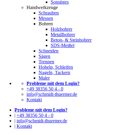
Sonstiges
Handwerkzeuge
Schrauben
Messen
Bohren
Holzbohrer
Metallbohrer
Beton- & Steinbohrer
SDS-Meißel
Schneiden
Sägen
Trennen
Hobeln, Schleifen
Nageln, Tackern
Maler
Probleme mit dem Login?
+49 38356 50 4 - 0
info@schmidt-thuermer.de
Kontakt
Probleme mit dem Login?
|
+49 38356 50 4 - 0
|
info@schmidt-thuermer.de
|
Kontakt