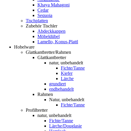
Khaya Mahagoni
Cedar
Sequoia
Tischplatten
Zubehör Tischler
Abdeckkappen
Möbeldübel
Lamello, Konus-Plattl
Hobelware
Glattkantbretter/Rahmen
Glattkantbretter
natur, unbehandelt
Fichte/Tanne
Kiefer
Lärche
grundiert
endbehandelt
Rahmen
Natur, unbehandelt
Fichte/Tanne
Profilbretter
natur, unbehandelt
Fichte/Tanne
Lärche/Douglasie