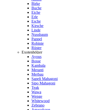
Birke
Buche
Eiche
Erle
Esche
Kirsche
Linde
Nussbaum
Pappel
Robinie
Rüster
Exotenhölzer
Ayous
Bosse
Kambala
Meranti
Merbau
Sapeli Mahagoni
Sipo Mahagoni
Teak
Wawa
Wenge
Whitewood
Zebrano
Amazakoue