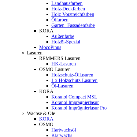
Landhausfarben
Holz-Deckfarben
Holz-Vorstreichfarben
Ölfarben
Garten- Fassadenfarbe
KORA
Außenfarbe
Holzöl-Spezial
MocoPinus
Lasuren
REMMERS-Lasuren
HK-Lasuren
OSMO-Lasuren
Holzschutz-Öllasuren
1 x Holzschutz-Lasuren
Öl-Lasuren
KORA
Koranol Compact MSL
Koranol Imprägnierlasur
Koranol Imprägnierlasur Pro
Wachse & Öle
KORA
OSMO
Hartwachsöl
Klarwachs