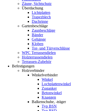
Zäune, Sichtschutz
Überdachung
Lichtplatten
Trapezblech
Dachrinne
Gartenbeschläge
Zaunbeschläge
Bänder
Gehänge
Kloben
Tor- und Türverschlüsse
WPC Terrassendielen
Holzterrassendielen
Terrassen-Zubehör
Befestigungen
Holzverbinder
Winkelverbinder
Winkel
Lochplattenwinkel
Zuganker
Betonwinkel
Knaggen
Balkenschuhe, -träger
Typ BSN
Typ BSD