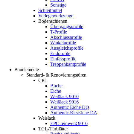
Sonstige
Schleifmittel
Verlegewerkzeuge
Bodenschienen
Übergangsprofile
T-Profile
Abschlussprofile
Winkelprofile
Ausgleichsprofile
Endprofile
Einfassprofile
Treppenkantprofile
Bauelemente
Standard- & Renovierungstüren
CPL
Buche
Eiche
Weißlack 9010
Weißlack 9016
Authentic Eiche DQ
Authentic RissEiche DA
Weislack
EPC reinweiß 9010
TGL-Türblätter