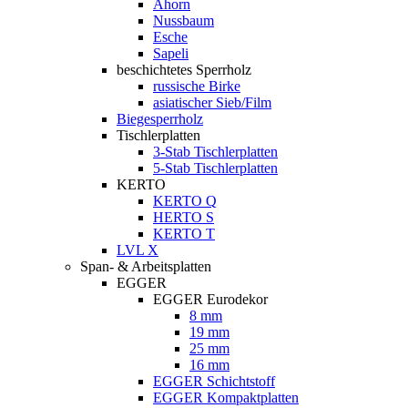
Ahorn
Nussbaum
Esche
Sapeli
beschichtetes Sperrholz
russische Birke
asiatischer Sieb/Film
Biegesperrholz
Tischlerplatten
3-Stab Tischlerplatten
5-Stab Tischlerplatten
KERTO
KERTO Q
HERTO S
KERTO T
LVL X
Span- & Arbeitsplatten
EGGER
EGGER Eurodekor
8 mm
19 mm
25 mm
16 mm
EGGER Schichtstoff
EGGER Kompaktplatten