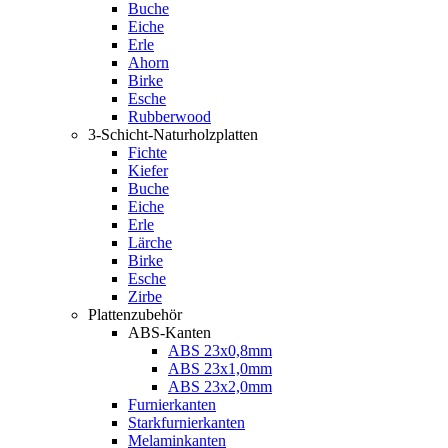
Buche
Eiche
Erle
Ahorn
Birke
Esche
Rubberwood
3-Schicht-Naturholzplatten
Fichte
Kiefer
Buche
Eiche
Erle
Lärche
Birke
Esche
Zirbe
Plattenzubehör
ABS-Kanten
ABS 23x0,8mm
ABS 23x1,0mm
ABS 23x2,0mm
Furnierkanten
Starkfurnierkanten
Melaminkanten