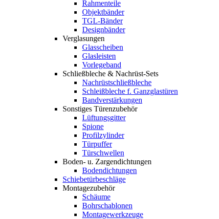
Rahmenteile
Objektbänder
TGL-Bänder
Designbänder
Verglasungen
Glasscheiben
Glasleisten
Vorlegeband
Schließbleche & Nachrüst-Sets
Nachrüstschließbleche
Schleißbleche f. Ganzglastüren
Bandverstärkungen
Sonstiges Türenzubehör
Lüftungsgitter
Spione
Profilzylinder
Türpuffer
Türschwellen
Boden- u. Zargendichtungen
Bodendichtungen
Schiebetürbeschläge
Montagezubehör
Schäume
Bohrschablonen
Montagewerkzeuge