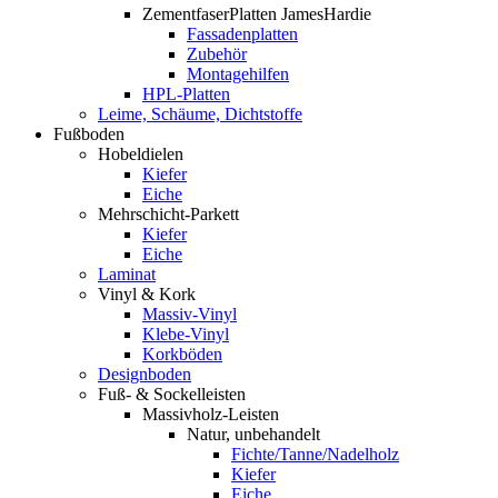
ZementfaserPlatten JamesHardie
Fassadenplatten
Zubehör
Montagehilfen
HPL-Platten
Leime, Schäume, Dichtstoffe
Fußboden
Hobeldielen
Kiefer
Eiche
Mehrschicht-Parkett
Kiefer
Eiche
Laminat
Vinyl & Kork
Massiv-Vinyl
Klebe-Vinyl
Korkböden
Designboden
Fuß- & Sockelleisten
Massivholz-Leisten
Natur, unbehandelt
Fichte/Tanne/Nadelholz
Kiefer
Eiche