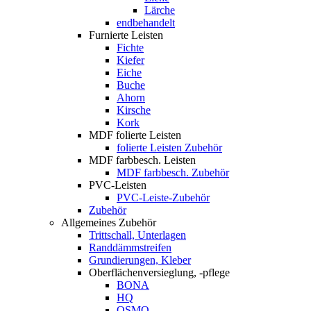
Lärche
endbehandelt
Furnierte Leisten
Fichte
Kiefer
Eiche
Buche
Ahorn
Kirsche
Kork
MDF folierte Leisten
folierte Leisten Zubehör
MDF farbbesch. Leisten
MDF farbbesch. Zubehör
PVC-Leisten
PVC-Leiste-Zubehör
Zubehör
Allgemeines Zubehör
Trittschall, Unterlagen
Randdämmstreifen
Grundierungen, Kleber
Oberflächenversieglung, -pflege
BONA
HQ
OSMO