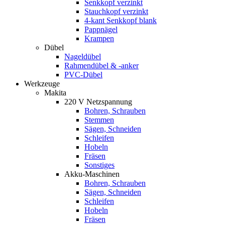
Senkkopf verzinkt
Stauchkopf verzinkt
4-kant Senkkopf blank
Pappnägel
Krampen
Dübel
Nageldübel
Rahmendübel & -anker
PVC-Dübel
Werkzeuge
Makita
220 V Netzspannung
Bohren, Schrauben
Stemmen
Sägen, Schneiden
Schleifen
Hobeln
Fräsen
Sonstiges
Akku-Maschinen
Bohren, Schrauben
Sägen, Schneiden
Schleifen
Hobeln
Fräsen