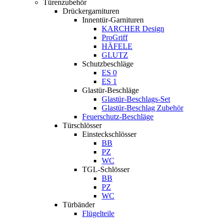
Türenzubehör
Drückergarnituren
Innentür-Garnituren
KARCHER Design
ProGriff
HÄFELE
GLUTZ
Schutzbeschläge
ES 0
ES 1
Glastür-Beschläge
Glastür-Beschlags-Set
Glastür-Beschlag Zubehör
Feuerschutz-Beschläge
Türschlösser
Einsteckschlösser
BB
PZ
WC
TGL-Schlösser
BB
PZ
WC
Türbänder
Flügelteile