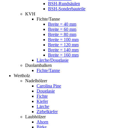
BSH-Rundsäulen
BSH-Sonderbauteile
KVH
Fichte/Tanne
Breite = 40 mm
Breite = 60 mm
Breite = 80 mm
Breite = 100 mm
Breite = 120 mm
Breite = 140 mm
Breite = 160 mm
Lärche/Douglasie
Duolambalken
Fichte/Tanne
Wertholz
Nadelhölzer
Carolina Pine
Douglasie
Fichte
Kiefer
Lärche
Zirbelkiefer
Laubhölzer
Ahorn
Birke