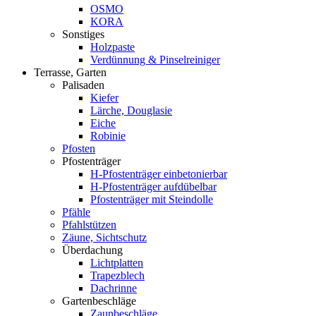
OSMO
KORA
Sonstiges
Holzpaste
Verdünnung & Pinselreiniger
Terrasse, Garten
Palisaden
Kiefer
Lärche, Douglasie
Eiche
Robinie
Pfosten
Pfostenträger
H-Pfostenträger einbetonierbar
H-Pfostenträger aufdübelbar
Pfostenträger mit Steindolle
Pfähle
Pfahlstützen
Zäune, Sichtschutz
Überdachung
Lichtplatten
Trapezblech
Dachrinne
Gartenbeschläge
Zaunbeschläge