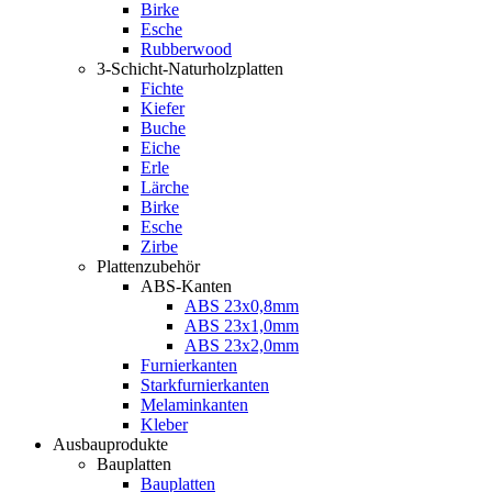
Birke
Esche
Rubberwood
3-Schicht-Naturholzplatten
Fichte
Kiefer
Buche
Eiche
Erle
Lärche
Birke
Esche
Zirbe
Plattenzubehör
ABS-Kanten
ABS 23x0,8mm
ABS 23x1,0mm
ABS 23x2,0mm
Furnierkanten
Starkfurnierkanten
Melaminkanten
Kleber
Ausbauprodukte
Bauplatten
Bauplatten