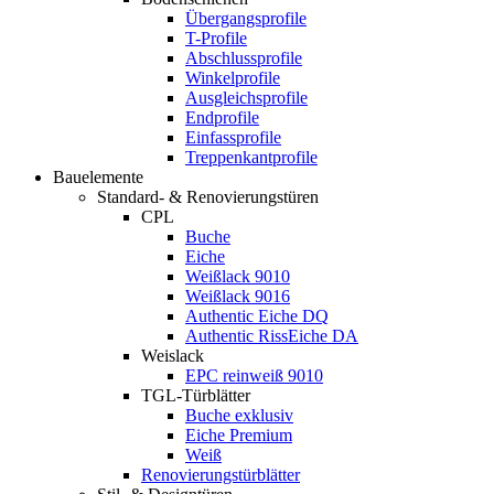
Übergangsprofile
T-Profile
Abschlussprofile
Winkelprofile
Ausgleichsprofile
Endprofile
Einfassprofile
Treppenkantprofile
Bauelemente
Standard- & Renovierungstüren
CPL
Buche
Eiche
Weißlack 9010
Weißlack 9016
Authentic Eiche DQ
Authentic RissEiche DA
Weislack
EPC reinweiß 9010
TGL-Türblätter
Buche exklusiv
Eiche Premium
Weiß
Renovierungstürblätter