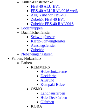
Außen-Fensterbänke
FBS-40 ALU EV1
FBS-40 ALU RAL 9016 weiß
Allg. Zubehör FBS-40
Zubehör FBS-40 EV1
Zubehör FBS-40 RAL9016
Bodentreppen
Dachflächenfenster
Schwingfenster
Klapp-Schwingfenster
Ausstiegsfenster
Zubehör
Nebeneingangstüren
Farben, Holzschutz
Farben
REMMERS
Holzschutzcreme
Deckfarbe
Allgrund
Kompakt-Beize
OSMO
Landhausfarben
Holz-Deckfarben
Ölfarben
KORA