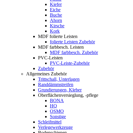
Kiefer
Eiche
Buche
Ahorn
Kirsche
Kork
MDF folierte Leisten
folierte Leisten Zubehör
MDF farbbesch. Leisten
MDF farbbesch. Zubehör
PVC-Leisten
PVC-Leiste-Zubehör
Zubehör
Allgemeines Zubehör
Trittschall, Unterlagen
Randdämmstreifen
Grundierungen, Kleber
Oberflächenversieglung, -pflege
BONA
HQ
OSMO
Sonstige
Schleifmittel
Verlegewerkzeuge
Bodenschienen