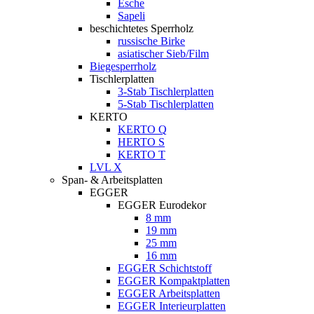
Esche
Sapeli
beschichtetes Sperrholz
russische Birke
asiatischer Sieb/Film
Biegesperrholz
Tischlerplatten
3-Stab Tischlerplatten
5-Stab Tischlerplatten
KERTO
KERTO Q
HERTO S
KERTO T
LVL X
Span- & Arbeitsplatten
EGGER
EGGER Eurodekor
8 mm
19 mm
25 mm
16 mm
EGGER Schichtstoff
EGGER Kompaktplatten
EGGER Arbeitsplatten
EGGER Interieurplatten