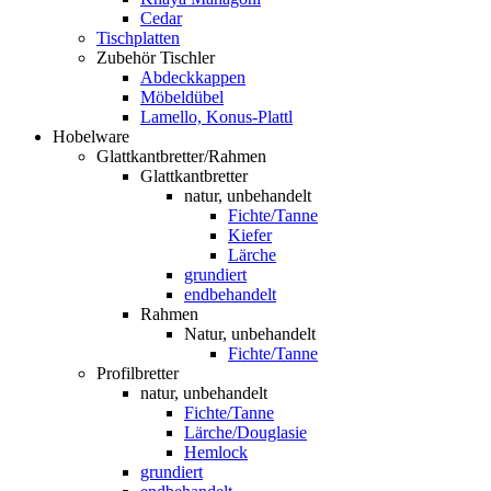
Cedar
Tischplatten
Zubehör Tischler
Abdeckkappen
Möbeldübel
Lamello, Konus-Plattl
Hobelware
Glattkantbretter/Rahmen
Glattkantbretter
natur, unbehandelt
Fichte/Tanne
Kiefer
Lärche
grundiert
endbehandelt
Rahmen
Natur, unbehandelt
Fichte/Tanne
Profilbretter
natur, unbehandelt
Fichte/Tanne
Lärche/Douglasie
Hemlock
grundiert