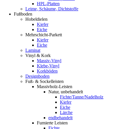
HPL-Platten
Leime, Schäume, Dichtstoffe
Fußboden
Hobeldielen
Kiefer
Eiche
Mehrschicht-Parkett
Kiefer
Eiche
Laminat
Vinyl & Kork
Massiv-Vinyl
Klebe-Vinyl
Korkböden
Designboden
Fuß- & Sockelleisten
Massivholz-Leisten
Natur, unbehandelt
Fichte/Tanne/Nadelholz
Kiefer
Eiche
Lärche
endbehandelt
Furnierte Leisten
Fichte