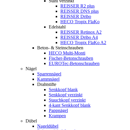
Stahl verzinkt
REISSER R2 plus
REISSER DNS plus
REISSER Dribo
HECO Tropix FlaKo
Edelstahl
REISSER Retinox A2
REISSER Dribo A4
HECO Tropix FlaKo A2
Beton- & Steinschrauben
HECO Multi-Monti
Fischer-Betonschrauben
EUROTec-Betonschrauben
Nägel
Sparrennägel
Kammnägel
Drahtstifte
Senkkopf blank
Senkkopf verzinkt
Stauchkopf verzinkt
4-kant Senkkopf blank
Pappnägel
Krampen
Dübel
Nageldübel