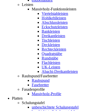
endbehandelt
Leisten
Massivholz-Funktionsleisten
Viertelstableisten
Hohlkehlleisten
Abschlussleisten
Eckschutzleisten
Bankleisten
Dreikantleisten
Tischleisten
Deckleisten
Rechteckleisten
Quadratstäbe
Rundstäbe
Flachleisten
UK-Leisten
Abachi-Dreikantleisten
Rauhspund/Fasebretter
Rauhspund
Fasebretter
Fasadenprofile
Massivholz-Profile
Platten
Schalungstafel
unbeschichtete Schalungstafel