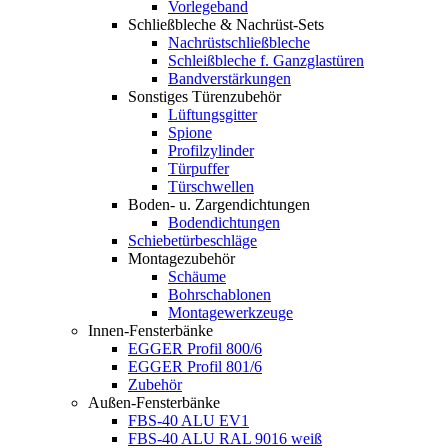
Vorlegeband
Schließbleche & Nachrüst-Sets
Nachrüstschließbleche
Schleißbleche f. Ganzglastüren
Bandverstärkungen
Sonstiges Türenzubehör
Lüftungsgitter
Spione
Profilzylinder
Türpuffer
Türschwellen
Boden- u. Zargendichtungen
Bodendichtungen
Schiebetürbeschläge
Montagezubehör
Schäume
Bohrschablonen
Montagewerkzeuge
Innen-Fensterbänke
EGGER Profil 800/6
EGGER Profil 801/6
Zubehör
Außen-Fensterbänke
FBS-40 ALU EV1
FBS-40 ALU RAL 9016 weiß