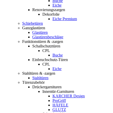
Buche
Eiche
Renovierungszargen
Dekorfolie
Eiche Premium
Schiebetüren
Ganzglastüren
Glastüren
Glastürenbeschläge
Funktionstüren & -zargen
Schallschutztüren
CPL
Buche
Einbruchschutz-Türen
CPL
Eiche
Stahltüren & -zargen
Stahltüren
Türenzubehör
Drückergarnituren
Innentür-Garnituren
KARCHER Design
ProGriff
HÄFELE
GLUTZ