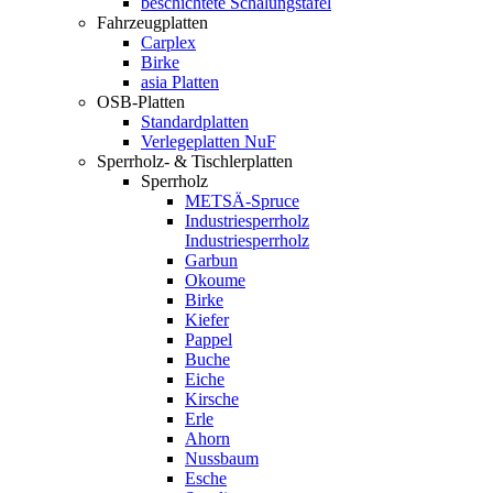
beschichtete Schalungstafel
Fahrzeugplatten
Carplex
Birke
asia Platten
OSB-Platten
Standardplatten
Verlegeplatten NuF
Sperrholz- & Tischlerplatten
Sperrholz
METSÄ-Spruce
Industriesperrholz
Industriesperrholz
Garbun
Okoume
Birke
Kiefer
Pappel
Buche
Eiche
Kirsche
Erle
Ahorn
Nussbaum
Esche