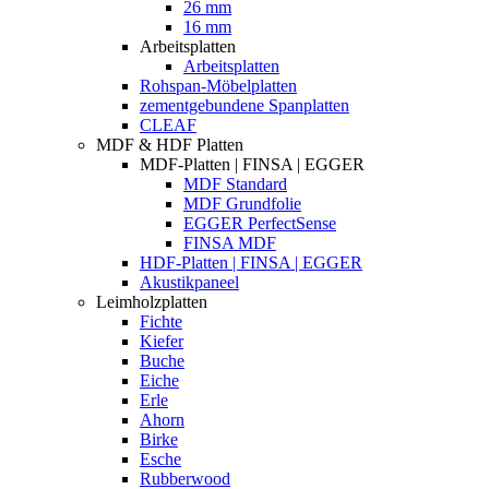
26 mm
16 mm
Arbeitsplatten
Arbeitsplatten
Rohspan-Möbelplatten
zementgebundene Spanplatten
CLEAF
MDF & HDF Platten
MDF-Platten | FINSA | EGGER
MDF Standard
MDF Grundfolie
EGGER PerfectSense
FINSA MDF
HDF-Platten | FINSA | EGGER
Akustikpaneel
Leimholzplatten
Fichte
Kiefer
Buche
Eiche
Erle
Ahorn
Birke
Esche
Rubberwood