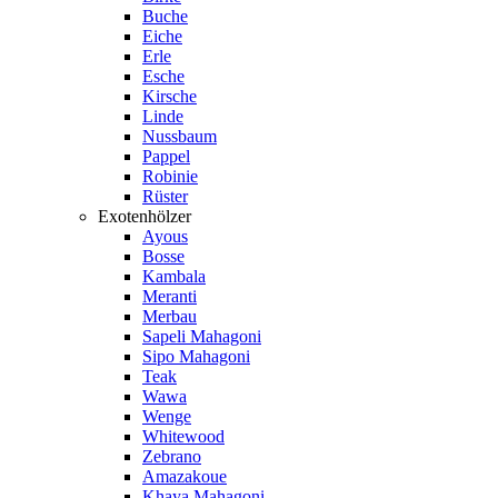
Buche
Eiche
Erle
Esche
Kirsche
Linde
Nussbaum
Pappel
Robinie
Rüster
Exotenhölzer
Ayous
Bosse
Kambala
Meranti
Merbau
Sapeli Mahagoni
Sipo Mahagoni
Teak
Wawa
Wenge
Whitewood
Zebrano
Amazakoue
Khaya Mahagoni