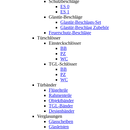
Schutzbeschläge
ES 0
ES 1
Glastür-Beschläge
Glastür-Beschlags-Set
Glastür-Beschlag Zubehör
Feuerschutz-Beschläge
Türschlösser
Einsteckschlösser
BB
PZ
WC
TGL-Schlösser
BB
PZ
WC
Türbänder
Flügelteile
Rahmenteile
Objektbänder
TGL-Bänder
Designbänder
Verglasungen
Glasscheiben
Glasleisten