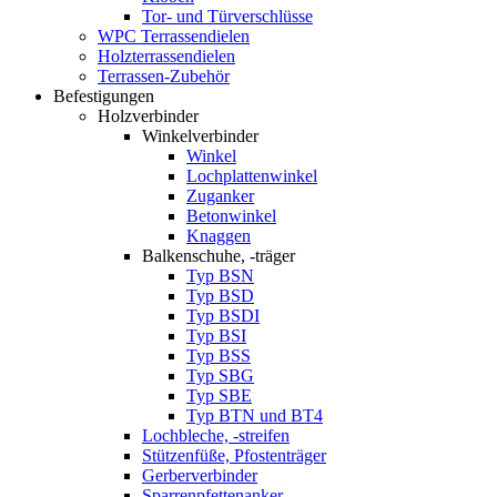
Tor- und Türverschlüsse
WPC Terrassendielen
Holzterrassendielen
Terrassen-Zubehör
Befestigungen
Holzverbinder
Winkelverbinder
Winkel
Lochplattenwinkel
Zuganker
Betonwinkel
Knaggen
Balkenschuhe, -träger
Typ BSN
Typ BSD
Typ BSDI
Typ BSI
Typ BSS
Typ SBG
Typ SBE
Typ BTN und BT4
Lochbleche, -streifen
Stützenfüße, Pfostenträger
Gerberverbinder
Sparrenpfettenanker