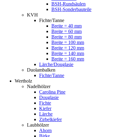
BSH-Rundsäulen
BSH-Sonderbauteile
KVH
Fichte/Tanne
Breite = 40 mm
Breite = 60 mm
Breite = 80 mm
Breite = 100 mm
Breite = 120 mm
Breite = 140 mm
Breite = 160 mm
Lärche/Douglasie
Duolambalken
Fichte/Tanne
Wertholz
Nadelhölzer
Carolina Pine
Douglasie
Fichte
Kiefer
Lärche
Zirbelkiefer
Laubhölzer
Ahorn
Birke