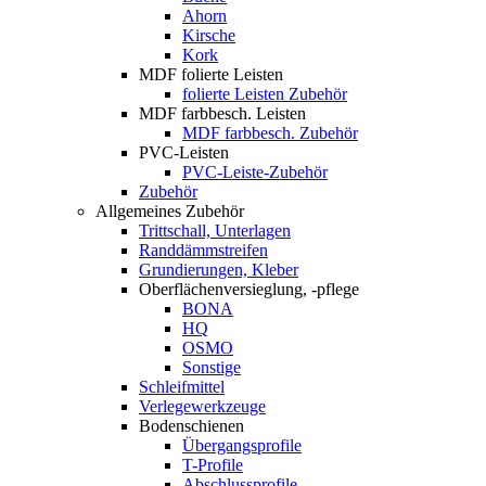
Ahorn
Kirsche
Kork
MDF folierte Leisten
folierte Leisten Zubehör
MDF farbbesch. Leisten
MDF farbbesch. Zubehör
PVC-Leisten
PVC-Leiste-Zubehör
Zubehör
Allgemeines Zubehör
Trittschall, Unterlagen
Randdämmstreifen
Grundierungen, Kleber
Oberflächenversieglung, -pflege
BONA
HQ
OSMO
Sonstige
Schleifmittel
Verlegewerkzeuge
Bodenschienen
Übergangsprofile
T-Profile
Abschlussprofile