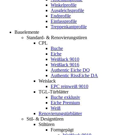
Winkelprofile
Ausgleichsprofile
Endprofile
Einfassprofile
Treppenkantprofile
Bauelemente
Standard- & Renovierungstüren
CPL
Buche
Eiche
Weißlack 9010
Weißlack 9016
Authentic Eiche DQ
Authentic RissEiche DA
Weislack
EPC reinweiß 9010
TGL-Türblätter
Buche exklusiv
Eiche Premium
Weiß
Renovierungstürblätter
Stil- & Designtüren
Stiltüren
Formgepägt