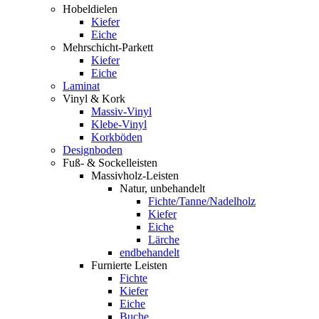
Hobeldielen
Kiefer
Eiche
Mehrschicht-Parkett
Kiefer
Eiche
Laminat
Vinyl & Kork
Massiv-Vinyl
Klebe-Vinyl
Korkböden
Designboden
Fuß- & Sockelleisten
Massivholz-Leisten
Natur, unbehandelt
Fichte/Tanne/Nadelholz
Kiefer
Eiche
Lärche
endbehandelt
Furnierte Leisten
Fichte
Kiefer
Eiche
Buche