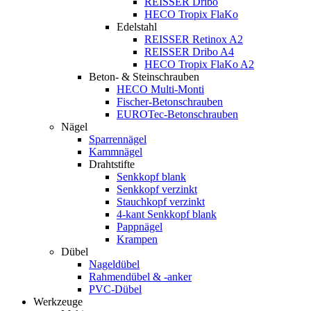
REISSER Dribo
HECO Tropix FlaKo
Edelstahl
REISSER Retinox A2
REISSER Dribo A4
HECO Tropix FlaKo A2
Beton- & Steinschrauben
HECO Multi-Monti
Fischer-Betonschrauben
EUROTec-Betonschrauben
Nägel
Sparrennägel
Kammnägel
Drahtstifte
Senkkopf blank
Senkkopf verzinkt
Stauchkopf verzinkt
4-kant Senkkopf blank
Pappnägel
Krampen
Dübel
Nageldübel
Rahmendübel & -anker
PVC-Dübel
Werkzeuge