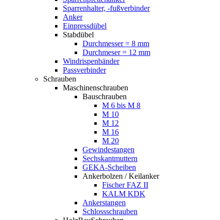
Sparrenhalter, -fußverbinder
Anker
Einpressdübel
Stabdübel
Durchmesser = 8 mm
Durchmeser = 12 mm
Windrispenbänder
Passverbinder
Schrauben
Maschinenschrauben
Bauschrauben
M 6 bis M 8
M 10
M 12
M 16
M 20
Gewindestangen
Sechskantmuttern
GEKA-Scheiben
Ankerbolzen / Keilanker
Fischer FAZ II
KALM KDK
Ankerstangen
Schlossschrauben