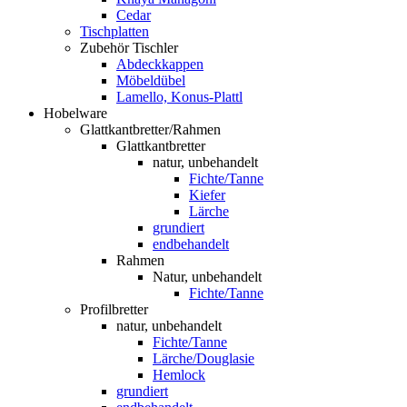
Cedar
Tischplatten
Zubehör Tischler
Abdeckkappen
Möbeldübel
Lamello, Konus-Plattl
Hobelware
Glattkantbretter/Rahmen
Glattkantbretter
natur, unbehandelt
Fichte/Tanne
Kiefer
Lärche
grundiert
endbehandelt
Rahmen
Natur, unbehandelt
Fichte/Tanne
Profilbretter
natur, unbehandelt
Fichte/Tanne
Lärche/Douglasie
Hemlock
grundiert