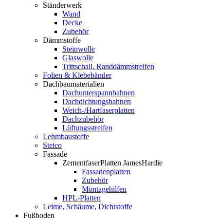
Ständerwerk
Wand
Decke
Zubehör
Dämmstoffe
Steinwolle
Glaswolle
Trittschall, Randdämmstreifen
Folien & Klebebänder
Dachbaumaterialien
Dachunterspannbahnen
Dachdichtungsbahnen
Weich-/Hartfaserplatten
Dachzubehör
Lüftungsstreifen
Lehmbaustoffe
Steico
Fassade
ZementfaserPlatten JamesHardie
Fassadenplatten
Zubehör
Montagehilfen
HPL-Platten
Leime, Schäume, Dichtstoffe
Fußboden