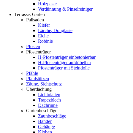
Holzpaste
Verdünnung & Pinselreiniger
Terrasse, Garten
Palisaden
Kiefer
Lärche, Douglasie
Eiche
Robinie
Pfosten
Pfostenträger
H-Pfostenträger einbetonierbar
H-Pfostenträger aufdübelbar
Pfostenträger mit Steindolle
Pfähle
Pfahlstützen
Zäune, Sichtschutz
Überdachung
Lichtplatten
Trapezblech
Dachrinne
Gartenbeschläge
Zaunbeschläge
Bänder
Gehänge
Kloben