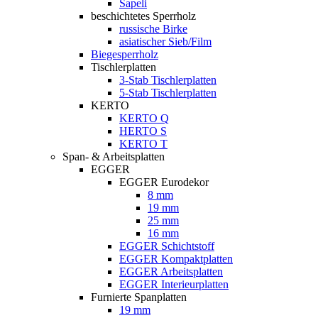
Sapeli
beschichtetes Sperrholz
russische Birke
asiatischer Sieb/Film
Biegesperrholz
Tischlerplatten
3-Stab Tischlerplatten
5-Stab Tischlerplatten
KERTO
KERTO Q
HERTO S
KERTO T
Span- & Arbeitsplatten
EGGER
EGGER Eurodekor
8 mm
19 mm
25 mm
16 mm
EGGER Schichtstoff
EGGER Kompaktplatten
EGGER Arbeitsplatten
EGGER Interieurplatten
Furnierte Spanplatten
19 mm