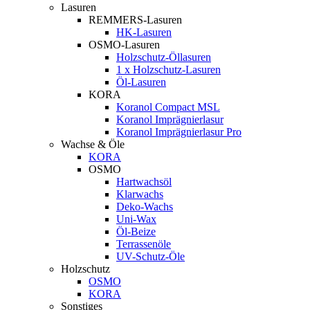
Lasuren
REMMERS-Lasuren
HK-Lasuren
OSMO-Lasuren
Holzschutz-Öllasuren
1 x Holzschutz-Lasuren
Öl-Lasuren
KORA
Koranol Compact MSL
Koranol Imprägnierlasur
Koranol Imprägnierlasur Pro
Wachse & Öle
KORA
OSMO
Hartwachsöl
Klarwachs
Deko-Wachs
Uni-Wax
Öl-Beize
Terrassenöle
UV-Schutz-Öle
Holzschutz
OSMO
KORA
Sonstiges