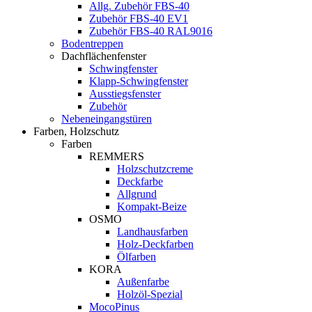
Allg. Zubehör FBS-40
Zubehör FBS-40 EV1
Zubehör FBS-40 RAL9016
Bodentreppen
Dachflächenfenster
Schwingfenster
Klapp-Schwingfenster
Ausstiegsfenster
Zubehör
Nebeneingangstüren
Farben, Holzschutz
Farben
REMMERS
Holzschutzcreme
Deckfarbe
Allgrund
Kompakt-Beize
OSMO
Landhausfarben
Holz-Deckfarben
Ölfarben
KORA
Außenfarbe
Holzöl-Spezial
MocoPinus