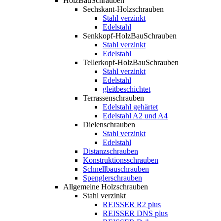
HolzBauSchrauben
Sechskant-Holzschrauben
Stahl verzinkt
Edelstahl
Senkkopf-HolzBauSchrauben
Stahl verzinkt
Edelstahl
Tellerkopf-HolzBauSchrauben
Stahl verzinkt
Edelstahl
gleitbeschichtet
Terrassenschrauben
Edelstahl gehärtet
Edelstahl A2 und A4
Dielenschrauben
Stahl verzinkt
Edelstahl
Distanzschrauben
Konstruktionsschrauben
Schnellbauschrauben
Spenglerschrauben
Allgemeine Holzschrauben
Stahl verzinkt
REISSER R2 plus
REISSER DNS plus