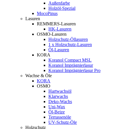
Außenfarbe
Holzöl-Spezial
MocoPinus
Lasuren
REMMERS-Lasuren
HK-Lasuren
OSMO-Lasuren
Holzschutz-Öllasuren
1 x Holzschutz-Lasuren
Öl-Lasuren
KORA
Koranol Compact MSL
Koranol Imprägnierlasur
Koranol Imprägnierlasur Pro
Wachse & Öle
KORA
OSMO
Hartwachsöl
Klarwachs
Deko-Wachs
Uni-Wax
Öl-Beize
Terrassenöle
UV-Schutz-Öle
Holzschutz