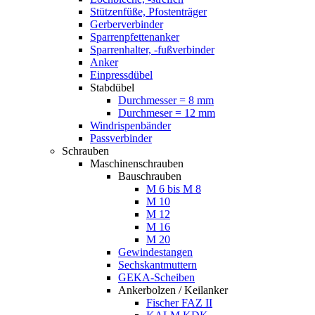
Stützenfüße, Pfostenträger
Gerberverbinder
Sparrenpfettenanker
Sparrenhalter, -fußverbinder
Anker
Einpressdübel
Stabdübel
Durchmesser = 8 mm
Durchmeser = 12 mm
Windrispenbänder
Passverbinder
Schrauben
Maschinenschrauben
Bauschrauben
M 6 bis M 8
M 10
M 12
M 16
M 20
Gewindestangen
Sechskantmuttern
GEKA-Scheiben
Ankerbolzen / Keilanker
Fischer FAZ II