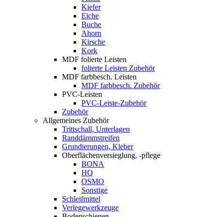
Kiefer
Eiche
Buche
Ahorn
Kirsche
Kork
MDF folierte Leisten
folierte Leisten Zubehör
MDF farbbesch. Leisten
MDF farbbesch. Zubehör
PVC-Leisten
PVC-Leiste-Zubehör
Zubehör
Allgemeines Zubehör
Trittschall, Unterlagen
Randdämmstreifen
Grundierungen, Kleber
Oberflächenversieglung, -pflege
BONA
HQ
OSMO
Sonstige
Schleifmittel
Verlegewerkzeuge
Bodenschienen