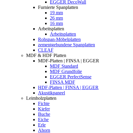
EGGER DecoWall
Furnierte Spanplatten
19 mm
26 mm
16 mm
Arbeitsplatten
Arbeitsplatten
Rohspan-Möbelplatten
zementgebundene Spanplatten
CLEAF
MDF & HDF Platten
MDF-Platten | FINSA | EGGER
MDF Standard
MDF Grundfolie
EGGER PerfectSense
FINSA MDF
HDF-Platten | FINSA | EGGER
Akustikpaneel
Leimholzplatten
Fichte
Kiefer
Buche
Eiche
Erle
Ahorn