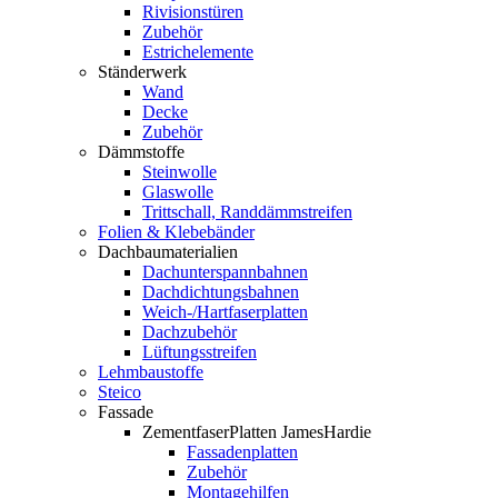
Rivisionstüren
Zubehör
Estrichelemente
Ständerwerk
Wand
Decke
Zubehör
Dämmstoffe
Steinwolle
Glaswolle
Trittschall, Randdämmstreifen
Folien & Klebebänder
Dachbaumaterialien
Dachunterspannbahnen
Dachdichtungsbahnen
Weich-/Hartfaserplatten
Dachzubehör
Lüftungsstreifen
Lehmbaustoffe
Steico
Fassade
ZementfaserPlatten JamesHardie
Fassadenplatten
Zubehör
Montagehilfen