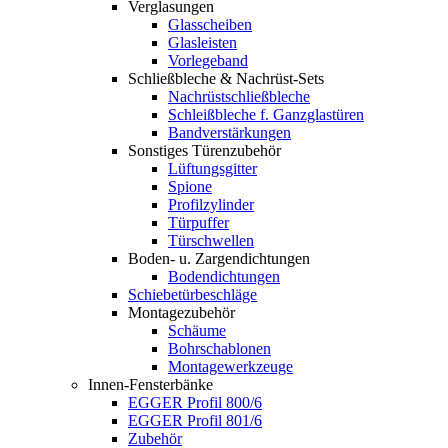
Verglasungen
Glasscheiben
Glasleisten
Vorlegeband
Schließbleche & Nachrüst-Sets
Nachrüstschließbleche
Schleißbleche f. Ganzglastüren
Bandverstärkungen
Sonstiges Türenzubehör
Lüftungsgitter
Spione
Profilzylinder
Türpuffer
Türschwellen
Boden- u. Zargendichtungen
Bodendichtungen
Schiebetürbeschläge
Montagezubehör
Schäume
Bohrschablonen
Montagewerkzeuge
Innen-Fensterbänke
EGGER Profil 800/6
EGGER Profil 801/6
Zubehör