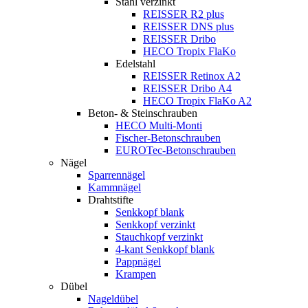
Stahl verzinkt
REISSER R2 plus
REISSER DNS plus
REISSER Dribo
HECO Tropix FlaKo
Edelstahl
REISSER Retinox A2
REISSER Dribo A4
HECO Tropix FlaKo A2
Beton- & Steinschrauben
HECO Multi-Monti
Fischer-Betonschrauben
EUROTec-Betonschrauben
Nägel
Sparrennägel
Kammnägel
Drahtstifte
Senkkopf blank
Senkkopf verzinkt
Stauchkopf verzinkt
4-kant Senkkopf blank
Pappnägel
Krampen
Dübel
Nageldübel