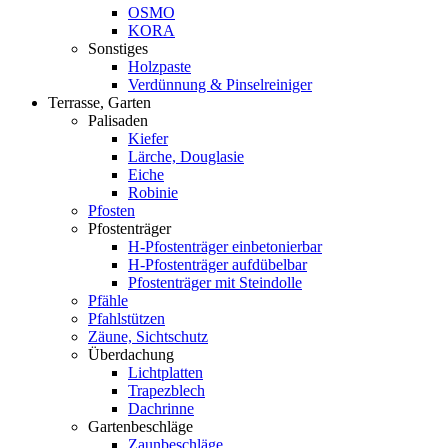
OSMO
KORA
Sonstiges
Holzpaste
Verdünnung & Pinselreiniger
Terrasse, Garten
Palisaden
Kiefer
Lärche, Douglasie
Eiche
Robinie
Pfosten
Pfostenträger
H-Pfostenträger einbetonierbar
H-Pfostenträger aufdübelbar
Pfostenträger mit Steindolle
Pfähle
Pfahlstützen
Zäune, Sichtschutz
Überdachung
Lichtplatten
Trapezblech
Dachrinne
Gartenbeschläge
Zaunbeschläge