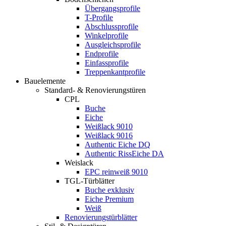
Übergangsprofile
T-Profile
Abschlussprofile
Winkelprofile
Ausgleichsprofile
Endprofile
Einfassprofile
Treppenkantprofile
Bauelemente
Standard- & Renovierungstüren
CPL
Buche
Eiche
Weißlack 9010
Weißlack 9016
Authentic Eiche DQ
Authentic RissEiche DA
Weislack
EPC reinweiß 9010
TGL-Türblätter
Buche exklusiv
Eiche Premium
Weiß
Renovierungstürblätter