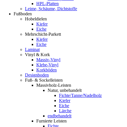
HPL-Platten
Leime, Schäume, Dichtstoffe
Fußboden
Hobeldielen
Kiefer
Eiche
Mehrschicht-Parkett
Kiefer
Eiche
Laminat
Vinyl & Kork
Massiv-Vinyl
Klebe-Vinyl
Korkböden
Designboden
Fuß- & Sockelleisten
Massivholz-Leisten
Natur, unbehandelt
Fichte/Tanne/Nadelholz
Kiefer
Eiche
Lärche
endbehandelt
Furnierte Leisten
Fichte