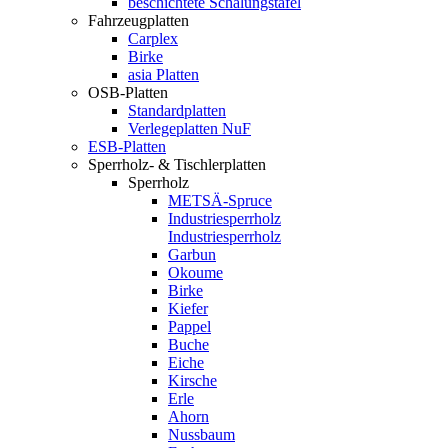
beschichtete Schalungstafel
Fahrzeugplatten
Carplex
Birke
asia Platten
OSB-Platten
Standardplatten
Verlegeplatten NuF
ESB-Platten
Sperrholz- & Tischlerplatten
Sperrholz
METSÄ-Spruce
Industriesperrholz
Industriesperrholz
Garbun
Okoume
Birke
Kiefer
Pappel
Buche
Eiche
Kirsche
Erle
Ahorn
Nussbaum