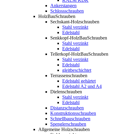
KALM KDK
Ankerstangen
Schlossschrauben
HolzBauSchrauben
Sechskant-Holzschrauben
Stahl verzinkt
Edelstahl
Senkkopf-HolzBauSchrauben
Stahl verzinkt
Edelstahl
Tellerkopf-HolzBauSchrauben
Stahl verzinkt
Edelstahl
gleitbeschichtet
Terrassenschrauben
Edelstahl gehärtet
Edelstahl A2 und A4
Dielenschrauben
Stahl verzinkt
Edelstahl
Distanzschrauben
Konstruktionsschrauben
Schnellbauschrauben
Spenglerschrauben
Allgemeine Holzschrauben