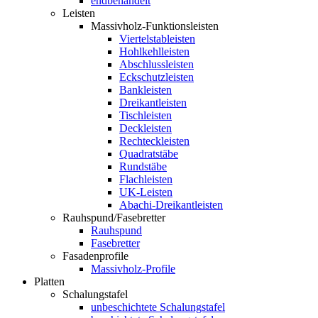
endbehandelt
Leisten
Massivholz-Funktionsleisten
Viertelstableisten
Hohlkehlleisten
Abschlussleisten
Eckschutzleisten
Bankleisten
Dreikantleisten
Tischleisten
Deckleisten
Rechteckleisten
Quadratstäbe
Rundstäbe
Flachleisten
UK-Leisten
Abachi-Dreikantleisten
Rauhspund/Fasebretter
Rauhspund
Fasebretter
Fasadenprofile
Massivholz-Profile
Platten
Schalungstafel
unbeschichtete Schalungstafel