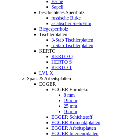
Esche
Sapeli
beschichtetes Sperrholz
russische Birke
asiatischer Sieb/Film
Biegesperrholz
Tischlerplatten
3-Stab Tischlerplatten
5-Stab Tischlerplatten
KERTO
KERTO Q
HERTO S
KERTO T
LVL X
Span- & Arbeitsplatten
EGGER
EGGER Eurodekor
8 mm
19 mm
25 mm
16 mm
EGGER Schichtstoff
EGGER Kompaktplatten
EGGER Arbeitsplatten
EGGER Interieurplatten