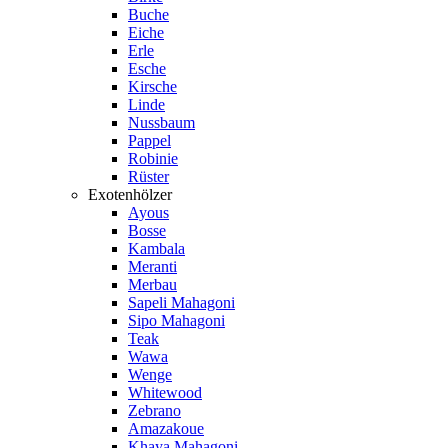
Buche
Eiche
Erle
Esche
Kirsche
Linde
Nussbaum
Pappel
Robinie
Rüster
Exotenhölzer
Ayous
Bosse
Kambala
Meranti
Merbau
Sapeli Mahagoni
Sipo Mahagoni
Teak
Wawa
Wenge
Whitewood
Zebrano
Amazakoue
Khaya Mahagoni