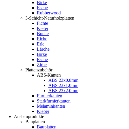
Birke
Esche
Rubberwood
3-Schicht-Naturholzplatten
Fichte
Kiefer
Buche
Eiche
Erle
Lärche
Birke
Esche
Zirbe
Plattenzubehör
ABS-Kanten
ABS 23x0,8mm
ABS 23x1,0mm
ABS 23x2,0mm
Furnierkanten
Starkfurnierkanten
Melaminkanten
Kleber
Ausbauprodukte
Bauplatten
Bauplatten