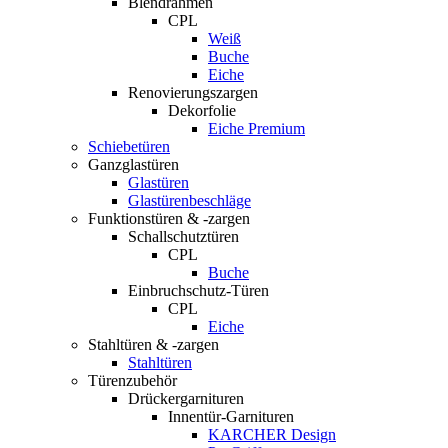
Blendrahmen
CPL
Weiß
Buche
Eiche
Renovierungszargen
Dekorfolie
Eiche Premium
Schiebetüren
Ganzglastüren
Glastüren
Glastürenbeschläge
Funktionstüren & -zargen
Schallschutztüren
CPL
Buche
Einbruchschutz-Türen
CPL
Eiche
Stahltüren & -zargen
Stahltüren
Türenzubehör
Drückergarnituren
Innentür-Garnituren
KARCHER Design