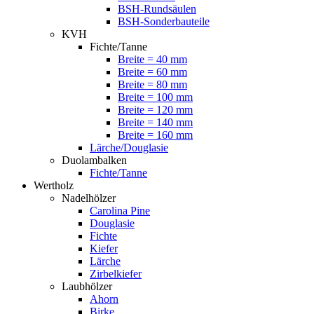
BSH-Rundsäulen
BSH-Sonderbauteile
KVH
Fichte/Tanne
Breite = 40 mm
Breite = 60 mm
Breite = 80 mm
Breite = 100 mm
Breite = 120 mm
Breite = 140 mm
Breite = 160 mm
Lärche/Douglasie
Duolambalken
Fichte/Tanne
Wertholz
Nadelhölzer
Carolina Pine
Douglasie
Fichte
Kiefer
Lärche
Zirbelkiefer
Laubhölzer
Ahorn
Birke