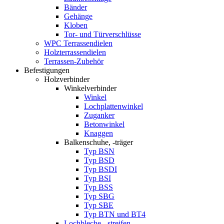
Bänder
Gehänge
Kloben
Tor- und Türverschlüsse
WPC Terrassendielen
Holzterrassendielen
Terrassen-Zubehör
Befestigungen
Holzverbinder
Winkelverbinder
Winkel
Lochplattenwinkel
Zuganker
Betonwinkel
Knaggen
Balkenschuhe, -träger
Typ BSN
Typ BSD
Typ BSDI
Typ BSI
Typ BSS
Typ SBG
Typ SBE
Typ BTN und BT4
Lochbleche, -streifen