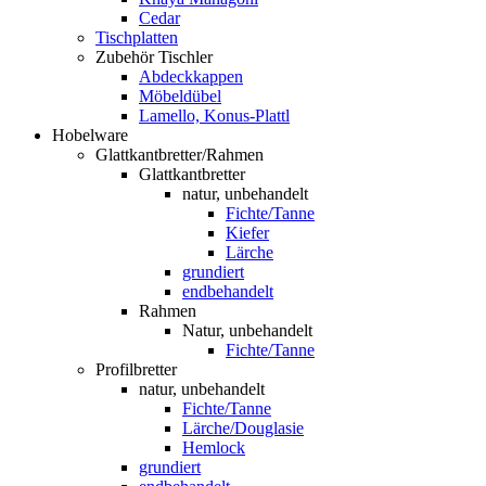
Cedar
Tischplatten
Zubehör Tischler
Abdeckkappen
Möbeldübel
Lamello, Konus-Plattl
Hobelware
Glattkantbretter/Rahmen
Glattkantbretter
natur, unbehandelt
Fichte/Tanne
Kiefer
Lärche
grundiert
endbehandelt
Rahmen
Natur, unbehandelt
Fichte/Tanne
Profilbretter
natur, unbehandelt
Fichte/Tanne
Lärche/Douglasie
Hemlock
grundiert