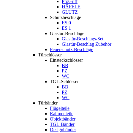
ProGriff
HÄFELE
GLUTZ
Schutzbeschläge
ES 0
ES 1
Glastür-Beschläge
Glastür-Beschlags-Set
Glastür-Beschlag Zubehör
Feuerschutz-Beschläge
Türschlösser
Einsteckschlösser
BB
PZ
WC
TGL-Schlösser
BB
PZ
WC
Türbänder
Flügelteile
Rahmenteile
Objektbänder
TGL-Bänder
Designbänder