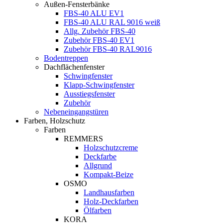
Außen-Fensterbänke
FBS-40 ALU EV1
FBS-40 ALU RAL 9016 weiß
Allg. Zubehör FBS-40
Zubehör FBS-40 EV1
Zubehör FBS-40 RAL9016
Bodentreppen
Dachflächenfenster
Schwingfenster
Klapp-Schwingfenster
Ausstiegsfenster
Zubehör
Nebeneingangstüren
Farben, Holzschutz
Farben
REMMERS
Holzschutzcreme
Deckfarbe
Allgrund
Kompakt-Beize
OSMO
Landhausfarben
Holz-Deckfarben
Ölfarben
KORA