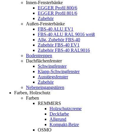
Innen-Fensterbänke
EGGER Profil 800/6
EGGER Profil 801/6
Zubehör
Außen-Fensterbänke
FBS-40 ALU EV1
FBS-40 ALU RAL 9016 weiß
Allg. Zubehör FBS-40
Zubehör FBS-40 EV1
Zubehör FBS-40 RAL9016
Bodentreppen
Dachflächenfenster
Schwingfenster
Klapp-Schwingfenster
Ausstiegsfenster
Zubehör
Nebeneingangstüren
Farben, Holzschutz
Farben
REMMERS
Holzschutzcreme
Deckfarbe
Allgrund
Kompakt-Beize
OSMO