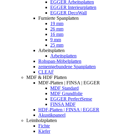
EGGER Arbeitsplatten
EGGER Interieurplatten
EGGER DecoWall
Furnierte Spanplatten
19 mm
26 mm
16 mm
9 mm
25 mm
Arbeitsplatten
Arbeitsplatten
Rohspan-Möbelplatten
zementgebundene Spanplatten
CLEAF
MDF & HDF Platten
MDF-Platten | FINSA | EGGER
MDF Standard
MDF Grundfolie
EGGER PerfectSense
FINSA MDF
HDF-Platten | FINSA | EGGER
Akustikpaneel
Leimholzplatten
Fichte
Kiefer