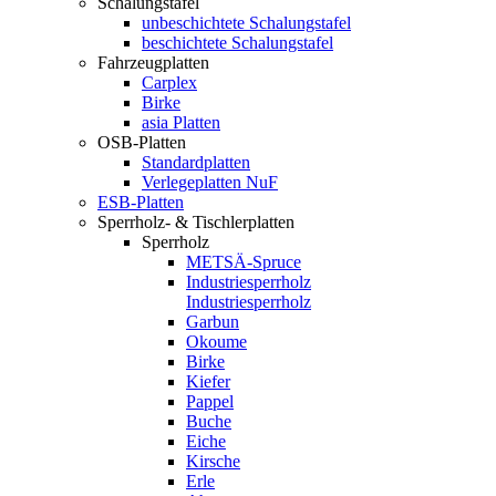
Schalungstafel
unbeschichtete Schalungstafel
beschichtete Schalungstafel
Fahrzeugplatten
Carplex
Birke
asia Platten
OSB-Platten
Standardplatten
Verlegeplatten NuF
ESB-Platten
Sperrholz- & Tischlerplatten
Sperrholz
METSÄ-Spruce
Industriesperrholz
Industriesperrholz
Garbun
Okoume
Birke
Kiefer
Pappel
Buche
Eiche
Kirsche
Erle