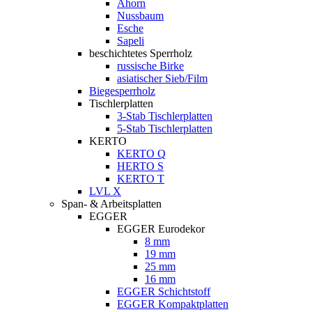
Ahorn
Nussbaum
Esche
Sapeli
beschichtetes Sperrholz
russische Birke
asiatischer Sieb/Film
Biegesperrholz
Tischlerplatten
3-Stab Tischlerplatten
5-Stab Tischlerplatten
KERTO
KERTO Q
HERTO S
KERTO T
LVL X
Span- & Arbeitsplatten
EGGER
EGGER Eurodekor
8 mm
19 mm
25 mm
16 mm
EGGER Schichtstoff
EGGER Kompaktplatten