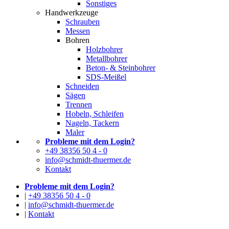
Sonstiges
Handwerkzeuge
Schrauben
Messen
Bohren
Holzbohrer
Metallbohrer
Beton- & Steinbohrer
SDS-Meißel
Schneiden
Sägen
Trennen
Hobeln, Schleifen
Nageln, Tackern
Maler
Probleme mit dem Login?
+49 38356 50 4 - 0
info@schmidt-thuermer.de
Kontakt
Probleme mit dem Login?
|
+49 38356 50 4 - 0
|
info@schmidt-thuermer.de
|
Kontakt