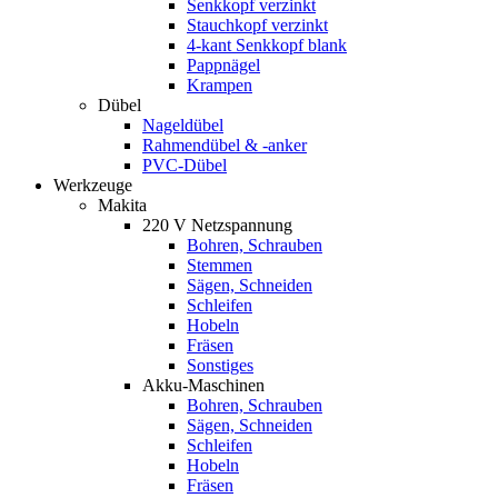
Senkkopf verzinkt
Stauchkopf verzinkt
4-kant Senkkopf blank
Pappnägel
Krampen
Dübel
Nageldübel
Rahmendübel & -anker
PVC-Dübel
Werkzeuge
Makita
220 V Netzspannung
Bohren, Schrauben
Stemmen
Sägen, Schneiden
Schleifen
Hobeln
Fräsen
Sonstiges
Akku-Maschinen
Bohren, Schrauben
Sägen, Schneiden
Schleifen
Hobeln
Fräsen