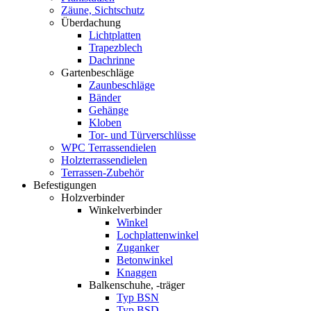
Zäune, Sichtschutz
Überdachung
Lichtplatten
Trapezblech
Dachrinne
Gartenbeschläge
Zaunbeschläge
Bänder
Gehänge
Kloben
Tor- und Türverschlüsse
WPC Terrassendielen
Holzterrassendielen
Terrassen-Zubehör
Befestigungen
Holzverbinder
Winkelverbinder
Winkel
Lochplattenwinkel
Zuganker
Betonwinkel
Knaggen
Balkenschuhe, -träger
Typ BSN
Typ BSD