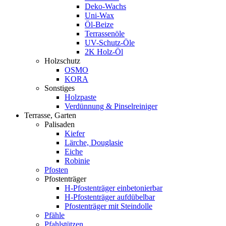
Deko-Wachs
Uni-Wax
Öl-Beize
Terrassenöle
UV-Schutz-Öle
2K Holz-Öl
Holzschutz
OSMO
KORA
Sonstiges
Holzpaste
Verdünnung & Pinselreiniger
Terrasse, Garten
Palisaden
Kiefer
Lärche, Douglasie
Eiche
Robinie
Pfosten
Pfostenträger
H-Pfostenträger einbetonierbar
H-Pfostenträger aufdübelbar
Pfostenträger mit Steindolle
Pfähle
Pfahlstützen