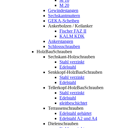
M 16
M 20
Gewindestangen
Sechskantmuttern
GEKA-Scheiben
Ankerbolzen / Keilanker
Fischer FAZ II
KALM KDK
Ankerstangen
Schlossschrauben
HolzBauSchrauben
Sechskant-Holzschrauben
Stahl verzinkt
Edelstahl
Senkkopf-HolzBauSchrauben
Stahl verzinkt
Edelstahl
Tellerkopf-HolzBauSchrauben
Stahl verzinkt
Edelstahl
gleitbeschichtet
Terrassenschrauben
Edelstahl gehärtet
Edelstahl A2 und A4
Dielenschrauben