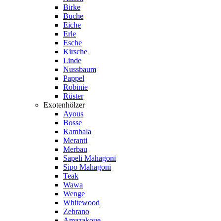
Birke
Buche
Eiche
Erle
Esche
Kirsche
Linde
Nussbaum
Pappel
Robinie
Rüster
Exotenhölzer
Ayous
Bosse
Kambala
Meranti
Merbau
Sapeli Mahagoni
Sipo Mahagoni
Teak
Wawa
Wenge
Whitewood
Zebrano
Amazakoue