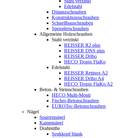
Stahl verzinkt
Edelstahl
Distanzschrauben
Konstruktionsschrauben
Schnellbauschrauben
Spenglerschrauben
Allgemeine Holzschrauben
Stahl verzinkt
REISSER R2 plus
REISSER DNS plus
REISSER Dribo
HECO Tropix FlaKo
Edelstahl
REISSER Retinox A2
REISSER Dribo A4
HECO Tropix FlaKo A2
Beton- & Steinschrauben
HECO Multi-Monti
Fischer-Betonschrauben
EUROTec-Betonschrauben
Nägel
Sparrennägel
Kammnägel
Drahtstifte
Senkkopf blank