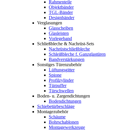
Rahmenteile
Objektbänder
TGL-Bänder
Designbänder
Verglasungen
Glasscheiben
Glasleisten
Vorlegeband
Schließbleche & Nachrüst-Sets
Nachrüstschließbleche
Schleißbleche f. Ganzglastüren
Bandverstärkungen
Sonstiges Türenzubehör
Lüftungsgitter
Spione
Profilzylinder
Türpuffer
Türschwellen
Boden- u. Zargendichtungen
Bodendichtungen
Schiebetürbeschläge
Montagezubehör
Schäume
Bohrschablonen
Montagewerkzeuge