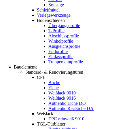
Sonstige
Schleifmittel
Verlegewerkzeuge
Bodenschienen
Übergangsprofile
T-Profile
Abschlussprofile
Winkelprofile
Ausgleichsprofile
Endprofile
Einfassprofile
Treppenkantprofile
Bauelemente
Standard- & Renovierungstüren
CPL
Buche
Eiche
Weißlack 9010
Weißlack 9016
Authentic Eiche DQ
Authentic RissEiche DA
Weislack
EPC reinweiß 9010
TGL-Türblätter