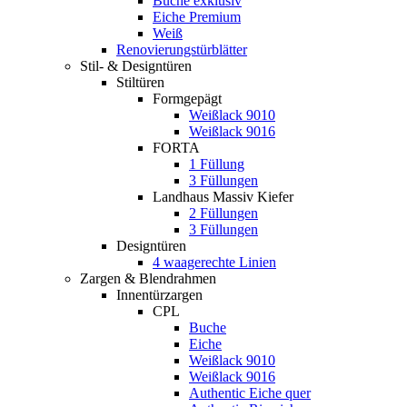
Buche exklusiv
Eiche Premium
Weiß
Renovierungstürblätter
Stil- & Designtüren
Stiltüren
Formgepägt
Weißlack 9010
Weißlack 9016
FORTA
1 Füllung
3 Füllungen
Landhaus Massiv Kiefer
2 Füllungen
3 Füllungen
Designtüren
4 waagerechte Linien
Zargen & Blendrahmen
Innentürzargen
CPL
Buche
Eiche
Weißlack 9010
Weißlack 9016
Authentic Eiche quer