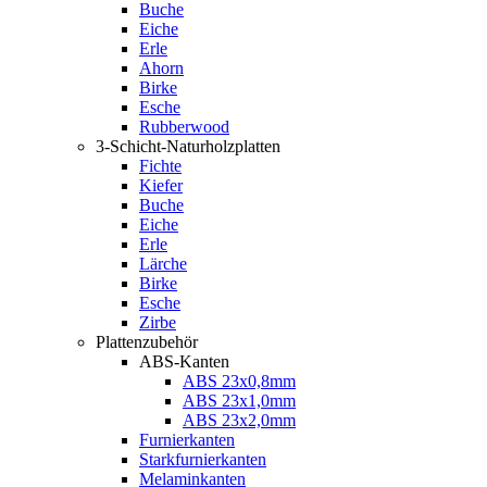
Buche
Eiche
Erle
Ahorn
Birke
Esche
Rubberwood
3-Schicht-Naturholzplatten
Fichte
Kiefer
Buche
Eiche
Erle
Lärche
Birke
Esche
Zirbe
Plattenzubehör
ABS-Kanten
ABS 23x0,8mm
ABS 23x1,0mm
ABS 23x2,0mm
Furnierkanten
Starkfurnierkanten
Melaminkanten