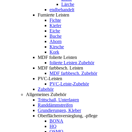
Lärche
endbehandelt
Furnierte Leisten
Fichte
Kiefer
Eiche
Buche
Ahorn
Kirsche
Kork
MDF folierte Leisten
folierte Leisten Zubehör
MDF farbbesch. Leisten
MDF farbbesch. Zubehör
PVC-Leisten
PVC-Leiste-Zubehör
Zubehör
Allgemeines Zubehör
Trittschall, Unterlagen
Randdämmstreifen
Grundierungen, Kleber
Oberflächenversieglung, -pflege
BONA
HQ
OSMO