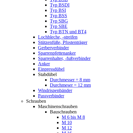
Typ BSDI
Typ BSI
Typ BSS
Typ SBG
Typ SBE
Typ BTN und BT4
Lochbleche, -streifen
Stützenfüße, Pfostenträger
Gerberverbinder
Sparrenpfettenanker
Sparrenhalter, -fußverbinder
Anker
Einpressdübel
Stabdübel
Durchmesser = 8 mm
Durchmeser = 12 mm
Windrispenbänder
Passverbinder
Schrauben
Maschinenschrauben
Bauschrauben
M 6 bis M 8
M 10
M 12