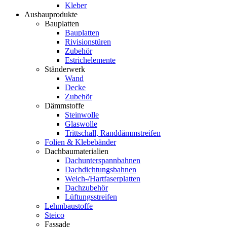
Kleber
Ausbauprodukte
Bauplatten
Bauplatten
Rivisionstüren
Zubehör
Estrichelemente
Ständerwerk
Wand
Decke
Zubehör
Dämmstoffe
Steinwolle
Glaswolle
Trittschall, Randdämmstreifen
Folien & Klebebänder
Dachbaumaterialien
Dachunterspannbahnen
Dachdichtungsbahnen
Weich-/Hartfaserplatten
Dachzubehör
Lüftungsstreifen
Lehmbaustoffe
Steico
Fassade