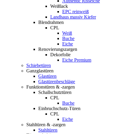
Authentic Risseiche
Weißlack
EPC reinweiß
Landhaus massiv Kiefer
Blendrahmen
CPL
Weiß
Buche
Eiche
Renovierungszargen
Dekorfolie
Eiche Premium
Schiebetüren
Ganzglastüren
Glastüren
Glastürenbeschläge
Funktionstüren & -zargen
Schallschutztüren
CPL
Buche
Einbruchschutz-Türen
CPL
Eiche
Stahltüren & -zargen
Stahltüren