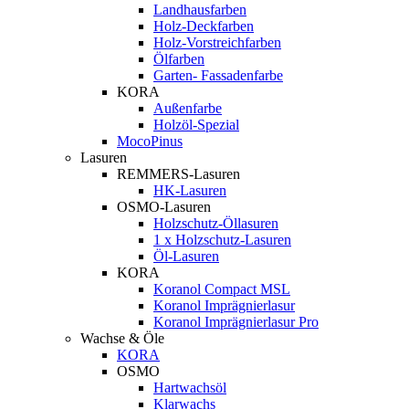
Landhausfarben
Holz-Deckfarben
Holz-Vorstreichfarben
Ölfarben
Garten- Fassadenfarbe
KORA
Außenfarbe
Holzöl-Spezial
MocoPinus
Lasuren
REMMERS-Lasuren
HK-Lasuren
OSMO-Lasuren
Holzschutz-Öllasuren
1 x Holzschutz-Lasuren
Öl-Lasuren
KORA
Koranol Compact MSL
Koranol Imprägnierlasur
Koranol Imprägnierlasur Pro
Wachse & Öle
KORA
OSMO
Hartwachsöl
Klarwachs