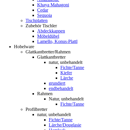
Khaya Mahagoni
Cedar
Sequoia
Tischplatten
Zubehör Tischler
Abdeckkappen
Möbeldübel
Lamello, Konus-Plattl
Hobelware
Glattkantbretter/Rahmen
Glattkantbretter
natur, unbehandelt
Fichte/Tanne
Kiefer
Lärche
grundiert
endbehandelt
Rahmen
Natur, unbehandelt
Fichte/Tanne
Profilbretter
natur, unbehandelt
Fichte/Tanne
Lärche/Douglasie