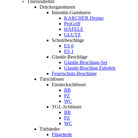
Türenzubehör
Drückergarnituren
Innentür-Garnituren
KARCHER Design
ProGriff
HÄFELE
GLUTZ
Schutzbeschläge
ES 0
ES 1
Glastür-Beschläge
Glastür-Beschlags-Set
Glastür-Beschlag Zubehör
Feuerschutz-Beschläge
Türschlösser
Einsteckschlösser
BB
PZ
WC
TGL-Schlösser
BB
PZ
WC
Türbänder
Flügelteile