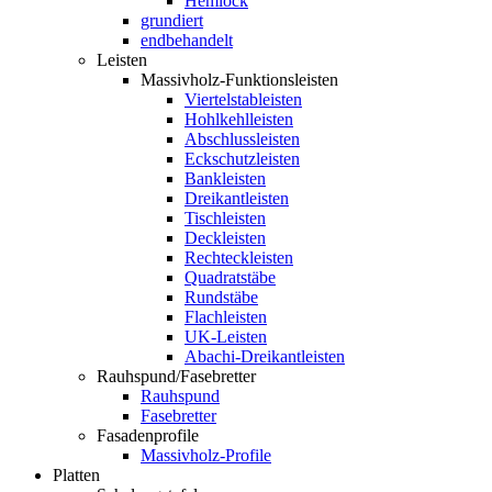
Hemlock
grundiert
endbehandelt
Leisten
Massivholz-Funktionsleisten
Viertelstableisten
Hohlkehlleisten
Abschlussleisten
Eckschutzleisten
Bankleisten
Dreikantleisten
Tischleisten
Deckleisten
Rechteckleisten
Quadratstäbe
Rundstäbe
Flachleisten
UK-Leisten
Abachi-Dreikantleisten
Rauhspund/Fasebretter
Rauhspund
Fasebretter
Fasadenprofile
Massivholz-Profile
Platten