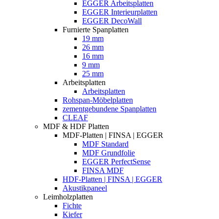
EGGER Arbeitsplatten
EGGER Interieurplatten
EGGER DecoWall
Furnierte Spanplatten
19 mm
26 mm
16 mm
9 mm
25 mm
Arbeitsplatten
Arbeitsplatten
Rohspan-Möbelplatten
zementgebundene Spanplatten
CLEAF
MDF & HDF Platten
MDF-Platten | FINSA | EGGER
MDF Standard
MDF Grundfolie
EGGER PerfectSense
FINSA MDF
HDF-Platten | FINSA | EGGER
Akustikpaneel
Leimholzplatten
Fichte
Kiefer