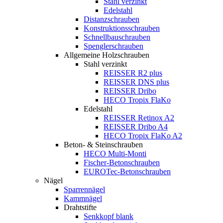
Stahl verzinkt
Edelstahl
Distanzschrauben
Konstruktionsschrauben
Schnellbauschrauben
Spenglerschrauben
Allgemeine Holzschrauben
Stahl verzinkt
REISSER R2 plus
REISSER DNS plus
REISSER Dribo
HECO Tropix FlaKo
Edelstahl
REISSER Retinox A2
REISSER Dribo A4
HECO Tropix FlaKo A2
Beton- & Steinschrauben
HECO Multi-Monti
Fischer-Betonschrauben
EUROTec-Betonschrauben
Nägel
Sparrennägel
Kammnägel
Drahtstifte
Senkkopf blank