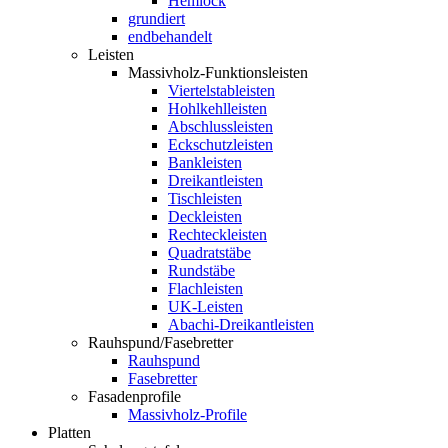
Hemlock
grundiert
endbehandelt
Leisten
Massivholz-Funktionsleisten
Viertelstableisten
Hohlkehlleisten
Abschlussleisten
Eckschutzleisten
Bankleisten
Dreikantleisten
Tischleisten
Deckleisten
Rechteckleisten
Quadratstäbe
Rundstäbe
Flachleisten
UK-Leisten
Abachi-Dreikantleisten
Rauhspund/Fasebretter
Rauhspund
Fasebretter
Fasadenprofile
Massivholz-Profile
Platten