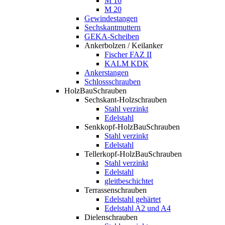
M 16
M 20
Gewindestangen
Sechskantmuttern
GEKA-Scheiben
Ankerbolzen / Keilanker
Fischer FAZ II
KALM KDK
Ankerstangen
Schlossschrauben
HolzBauSchrauben
Sechskant-Holzschrauben
Stahl verzinkt
Edelstahl
Senkkopf-HolzBauSchrauben
Stahl verzinkt
Edelstahl
Tellerkopf-HolzBauSchrauben
Stahl verzinkt
Edelstahl
gleitbeschichtet
Terrassenschrauben
Edelstahl gehärtet
Edelstahl A2 und A4
Dielenschrauben