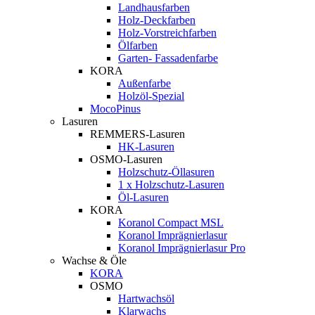
Landhausfarben
Holz-Deckfarben
Holz-Vorstreichfarben
Ölfarben
Garten- Fassadenfarbe
KORA
Außenfarbe
Holzöl-Spezial
MocoPinus
Lasuren
REMMERS-Lasuren
HK-Lasuren
OSMO-Lasuren
Holzschutz-Öllasuren
1 x Holzschutz-Lasuren
Öl-Lasuren
KORA
Koranol Compact MSL
Koranol Imprägnierlasur
Koranol Imprägnierlasur Pro
Wachse & Öle
KORA
OSMO
Hartwachsöl
Klarwachs