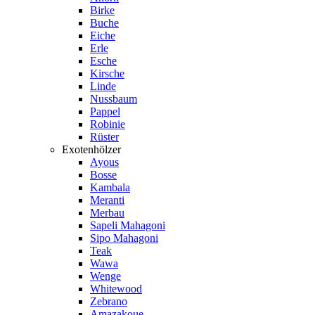
Birke
Buche
Eiche
Erle
Esche
Kirsche
Linde
Nussbaum
Pappel
Robinie
Rüster
Exotenhölzer
Ayous
Bosse
Kambala
Meranti
Merbau
Sapeli Mahagoni
Sipo Mahagoni
Teak
Wawa
Wenge
Whitewood
Zebrano
Amazakoue