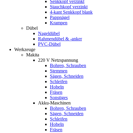
Senkkopf verzinkt
Stauchkopf verzinkt
4-kant Senkkopf blank
Pappnägel
Krampen
Dübel
Nageldübel
Rahmendübel & -anker
PVC-Dübel
Werkzeuge
Makita
220 V Netzspannung
Bohren, Schrauben
Stemmen
Sägen, Schneiden
Schleifen
Hobeln
Fräsen
Sonstiges
Akku-Maschinen
Bohren, Schrauben
Sägen, Schneiden
Schleifen
Hobeln
Fräsen