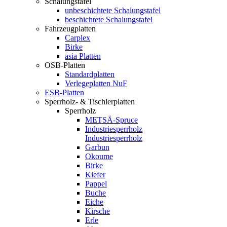
Schalungstafel
unbeschichtete Schalungstafel
beschichtete Schalungstafel
Fahrzeugplatten
Carplex
Birke
asia Platten
OSB-Platten
Standardplatten
Verlegeplatten NuF
ESB-Platten
Sperrholz- & Tischlerplatten
Sperrholz
METSÄ-Spruce
Industriesperrholz
Industriesperrholz
Garbun
Okoume
Birke
Kiefer
Pappel
Buche
Eiche
Kirsche
Erle