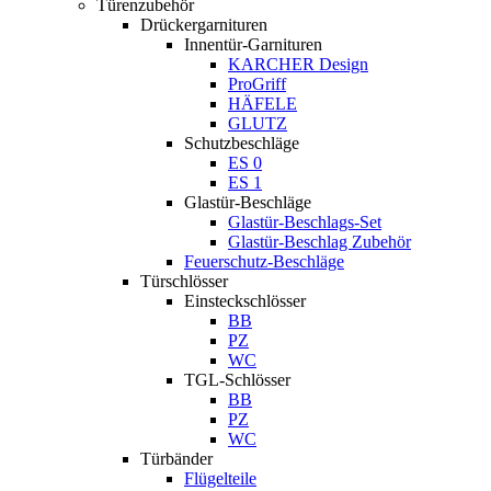
Türenzubehör
Drückergarnituren
Innentür-Garnituren
KARCHER Design
ProGriff
HÄFELE
GLUTZ
Schutzbeschläge
ES 0
ES 1
Glastür-Beschläge
Glastür-Beschlags-Set
Glastür-Beschlag Zubehör
Feuerschutz-Beschläge
Türschlösser
Einsteckschlösser
BB
PZ
WC
TGL-Schlösser
BB
PZ
WC
Türbänder
Flügelteile