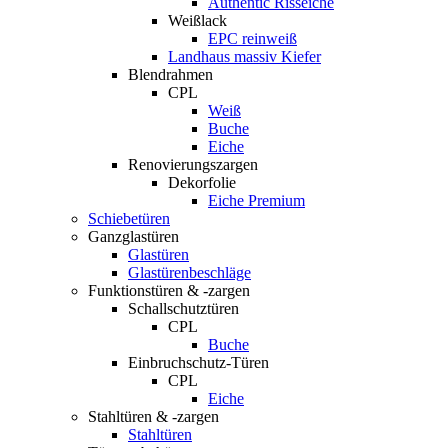
Authentic Risseiche
Weißlack
EPC reinweiß
Landhaus massiv Kiefer
Blendrahmen
CPL
Weiß
Buche
Eiche
Renovierungszargen
Dekorfolie
Eiche Premium
Schiebetüren
Ganzglastüren
Glastüren
Glastürenbeschläge
Funktionstüren & -zargen
Schallschutztüren
CPL
Buche
Einbruchschutz-Türen
CPL
Eiche
Stahltüren & -zargen
Stahltüren