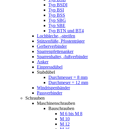
Typ BSDI
Typ BSI
Typ BSS
Typ SBG
Typ SBE
Typ BTN und BT4
Lochbleche, -streifen
Stützenfüße, Pfostenträger
Gerberverbinder
Sparrenpfettenanker
Sparrenhalter, -fußverbinder
Anker
Einpressdübel
Stabdübel
Durchmesser = 8 mm
Durchmeser = 12 mm
Windrispenbänder
Passverbinder
Schrauben
Maschinenschrauben
Bauschrauben
M 6 bis M 8
M 10
M 12