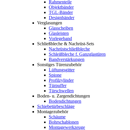
Rahmenteile
Objektbänder
TGL-Bänder
Designbänder
Verglasungen
Glasscheiben
Glasleisten
Vorlegeband
Schließbleche & Nachrüst-Sets
Nachrüstschließbleche
Schleißbleche f. Ganzglastüren
Bandverstärkungen
Sonstiges Türenzubehör
Lüftungsgitter
Spione
Profilzylinder
Türpuffer
Türschwellen
Boden- u. Zargendichtungen
Bodendichtungen
Schiebetürbeschläge
Montagezubehör
Schäume
Bohrschablonen
Montagewerkzeuge