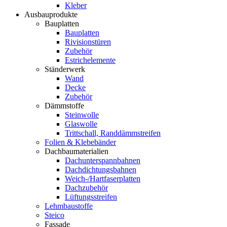
Kleber
Ausbauprodukte
Bauplatten
Bauplatten
Rivisionstüren
Zubehör
Estrichelemente
Ständerwerk
Wand
Decke
Zubehör
Dämmstoffe
Steinwolle
Glaswolle
Trittschall, Randdämmstreifen
Folien & Klebebänder
Dachbaumaterialien
Dachunterspannbahnen
Dachdichtungsbahnen
Weich-/Hartfaserplatten
Dachzubehör
Lüftungsstreifen
Lehmbaustoffe
Steico
Fassade