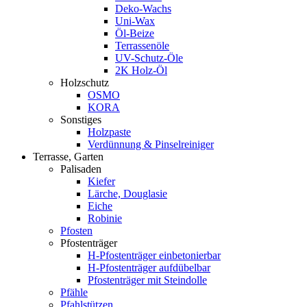
Deko-Wachs
Uni-Wax
Öl-Beize
Terrassenöle
UV-Schutz-Öle
2K Holz-Öl
Holzschutz
OSMO
KORA
Sonstiges
Holzpaste
Verdünnung & Pinselreiniger
Terrasse, Garten
Palisaden
Kiefer
Lärche, Douglasie
Eiche
Robinie
Pfosten
Pfostenträger
H-Pfostenträger einbetonierbar
H-Pfostenträger aufdübelbar
Pfostenträger mit Steindolle
Pfähle
Pfahlstützen