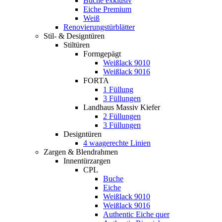
Buche exklusiv
Eiche Premium
Weiß
Renovierungstürblätter
Stil- & Designtüren
Stiltüren
Formgepägt
Weißlack 9010
Weißlack 9016
FORTA
1 Füllung
3 Füllungen
Landhaus Massiv Kiefer
2 Füllungen
3 Füllungen
Designtüren
4 waagerechte Linien
Zargen & Blendrahmen
Innentürzargen
CPL
Buche
Eiche
Weißlack 9010
Weißlack 9016
Authentic Eiche quer