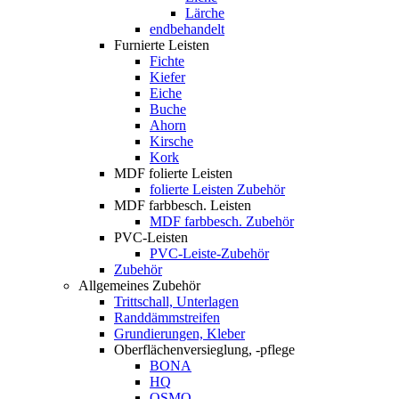
Lärche
endbehandelt
Furnierte Leisten
Fichte
Kiefer
Eiche
Buche
Ahorn
Kirsche
Kork
MDF folierte Leisten
folierte Leisten Zubehör
MDF farbbesch. Leisten
MDF farbbesch. Zubehör
PVC-Leisten
PVC-Leiste-Zubehör
Zubehör
Allgemeines Zubehör
Trittschall, Unterlagen
Randdämmstreifen
Grundierungen, Kleber
Oberflächenversieglung, -pflege
BONA
HQ
OSMO