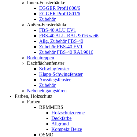
Innen-Fensterbänke
EGGER Profil 800/6
EGGER Profil 801/6
Zubehör
Außen-Fensterbänke
FBS-40 ALU EV1
FBS-40 ALU RAL 9016 weiß
Allg. Zubehör FBS-40
Zubehör FBS-40 EV1
Zubehör FBS-40 RAL9016
Bodentreppen
Dachflächenfenster
Schwingfenster
Klapp-Schwingfenster
Ausstiegsfenster
Zubehör
Nebeneingangstüren
Farben, Holzschutz
Farben
REMMERS
Holzschutzcreme
Deckfarbe
Allgrund
Kompakt-Beize
OSMO