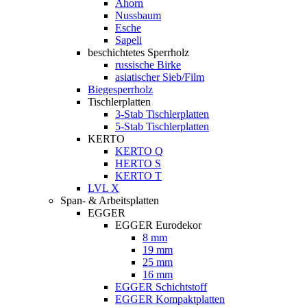
Ahorn
Nussbaum
Esche
Sapeli
beschichtetes Sperrholz
russische Birke
asiatischer Sieb/Film
Biegesperrholz
Tischlerplatten
3-Stab Tischlerplatten
5-Stab Tischlerplatten
KERTO
KERTO Q
HERTO S
KERTO T
LVL X
Span- & Arbeitsplatten
EGGER
EGGER Eurodekor
8 mm
19 mm
25 mm
16 mm
EGGER Schichtstoff
EGGER Kompaktplatten