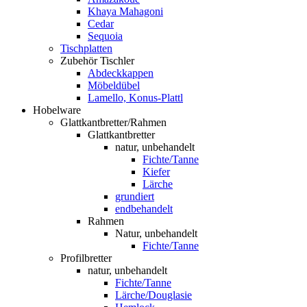
Khaya Mahagoni
Cedar
Sequoia
Tischplatten
Zubehör Tischler
Abdeckkappen
Möbeldübel
Lamello, Konus-Plattl
Hobelware
Glattkantbretter/Rahmen
Glattkantbretter
natur, unbehandelt
Fichte/Tanne
Kiefer
Lärche
grundiert
endbehandelt
Rahmen
Natur, unbehandelt
Fichte/Tanne
Profilbretter
natur, unbehandelt
Fichte/Tanne
Lärche/Douglasie