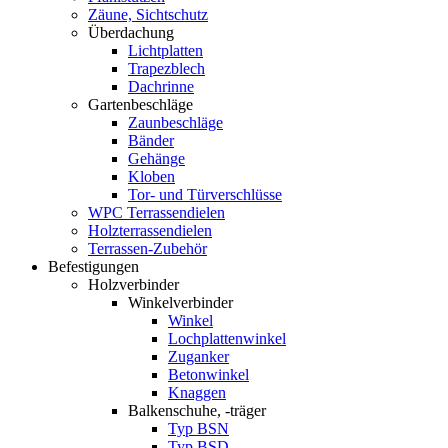
Zäune, Sichtschutz
Überdachung
Lichtplatten
Trapezblech
Dachrinne
Gartenbeschläge
Zaunbeschläge
Bänder
Gehänge
Kloben
Tor- und Türverschlüsse
WPC Terrassendielen
Holzterrassendielen
Terrassen-Zubehör
Befestigungen
Holzverbinder
Winkelverbinder
Winkel
Lochplattenwinkel
Zuganker
Betonwinkel
Knaggen
Balkenschuhe, -träger
Typ BSN
Typ BSD