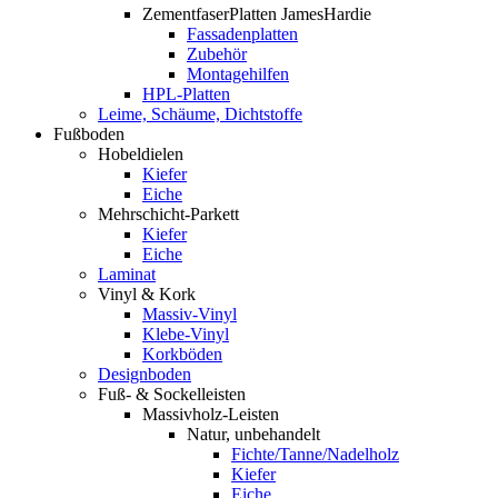
ZementfaserPlatten JamesHardie
Fassadenplatten
Zubehör
Montagehilfen
HPL-Platten
Leime, Schäume, Dichtstoffe
Fußboden
Hobeldielen
Kiefer
Eiche
Mehrschicht-Parkett
Kiefer
Eiche
Laminat
Vinyl & Kork
Massiv-Vinyl
Klebe-Vinyl
Korkböden
Designboden
Fuß- & Sockelleisten
Massivholz-Leisten
Natur, unbehandelt
Fichte/Tanne/Nadelholz
Kiefer
Eiche