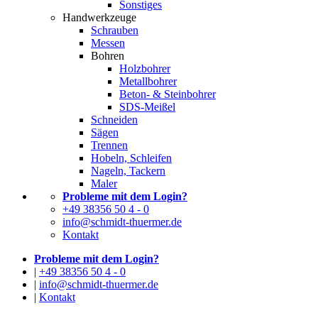
Sonstiges
Handwerkzeuge
Schrauben
Messen
Bohren
Holzbohrer
Metallbohrer
Beton- & Steinbohrer
SDS-Meißel
Schneiden
Sägen
Trennen
Hobeln, Schleifen
Nageln, Tackern
Maler
Probleme mit dem Login?
+49 38356 50 4 - 0
info@schmidt-thuermer.de
Kontakt
Probleme mit dem Login?
|
+49 38356 50 4 - 0
|
info@schmidt-thuermer.de
|
Kontakt