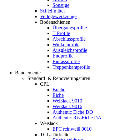
Sonstige
Schleifmittel
Verlegewerkzeuge
Bodenschienen
Übergangsprofile
T-Profile
Abschlussprofile
Winkelprofile
Ausgleichsprofile
Endprofile
Einfassprofile
Treppenkantprofile
Bauelemente
Standard- & Renovierungstüren
CPL
Buche
Eiche
Weißlack 9010
Weißlack 9016
Authentic Eiche DQ
Authentic RissEiche DA
Weislack
EPC reinweiß 9010
TGL-Türblätter