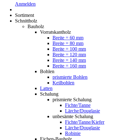
Anmelden
Sortiment
Schnittholz
Bauholz
Vorratskantholz
Breite = 60 mm
Breite = 80 mm
Breite = 100 mm
Breite = 120 mm
Breite = 140 mm
Breite = 160 mm
Bohlen
prismierte Bohlen
Keilbohlen
Latten
Schalung
prismierte Schalung
Fichte/Tanne
Lärche/Douglasie
unbesämte Schalung
Fichte/Tanne/Kiefer
Lärche/Douglasie
Robinie
Eichen-Bauholz