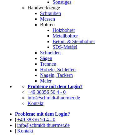
Sonstiges
Handwerkzeuge
Schrauben
Messen
Bohren
Holzbohrer
Metallbohrer
Beton- & Steinbohrer
SDS-Meißel
Schneiden
Sägen
Trennen
Hobeln, Schleifen
Nageln, Tackern
Maler
Probleme mit dem Login?
+49 38356 50 4 - 0
info@schmidt-thuermer.de
Kontakt
Probleme mit dem Login?
|
+49 38356 50 4 - 0
|
info@schmidt-thuermer.de
|
Kontakt