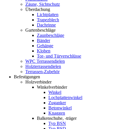
Zäune, Sichtschutz
Überdachung
Lichtplatten
Trapezblech
Dachrinne
Gartenbeschläge
Zaunbeschläge
Bänder
Gehänge
Kloben
Tor- und Türverschlüsse
WPC Terrassendielen
Holzterrassendielen
Terrassen-Zubehör
Befestigungen
Holzverbinder
Winkelverbinder
Winkel
Lochplattenwinkel
Zuganker
Betonwinkel
Knaggen
Balkenschuhe, -träger
Typ BSN
Typ BSD