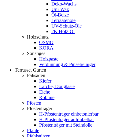
Deko-Wachs
Uni-Wax
Öl-Beize
Terrassenöle
UV-Schutz-Öle
2K Holz-Öl
Holzschutz
OSMO
KORA
Sonstiges
Holzpaste
Verdünnung & Pinselreiniger
Terrasse, Garten
Palisaden
Kiefer
Lärche, Douglasie
Eiche
Robinie
Pfosten
Pfostenträger
H-Pfostenträger einbetonierbar
H-Pfostenträger aufdübelbar
Pfostenträger mit Steindolle
Pfähle
Pfahlstützen