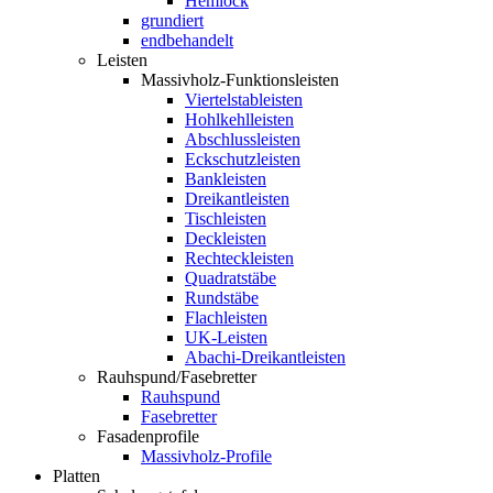
Hemlock
grundiert
endbehandelt
Leisten
Massivholz-Funktionsleisten
Viertelstableisten
Hohlkehlleisten
Abschlussleisten
Eckschutzleisten
Bankleisten
Dreikantleisten
Tischleisten
Deckleisten
Rechteckleisten
Quadratstäbe
Rundstäbe
Flachleisten
UK-Leisten
Abachi-Dreikantleisten
Rauhspund/Fasebretter
Rauhspund
Fasebretter
Fasadenprofile
Massivholz-Profile
Platten