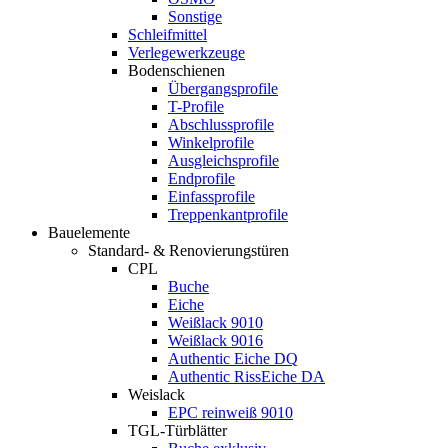
Sonstige
Schleifmittel
Verlegewerkzeuge
Bodenschienen
Übergangsprofile
T-Profile
Abschlussprofile
Winkelprofile
Ausgleichsprofile
Endprofile
Einfassprofile
Treppenkantprofile
Bauelemente
Standard- & Renovierungstüren
CPL
Buche
Eiche
Weißlack 9010
Weißlack 9016
Authentic Eiche DQ
Authentic RissEiche DA
Weislack
EPC reinweiß 9010
TGL-Türblätter