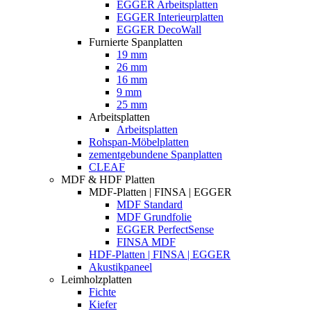
EGGER Arbeitsplatten
EGGER Interieurplatten
EGGER DecoWall
Furnierte Spanplatten
19 mm
26 mm
16 mm
9 mm
25 mm
Arbeitsplatten
Arbeitsplatten
Rohspan-Möbelplatten
zementgebundene Spanplatten
CLEAF
MDF & HDF Platten
MDF-Platten | FINSA | EGGER
MDF Standard
MDF Grundfolie
EGGER PerfectSense
FINSA MDF
HDF-Platten | FINSA | EGGER
Akustikpaneel
Leimholzplatten
Fichte
Kiefer