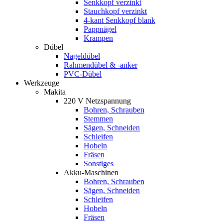
Senkkopf verzinkt
Stauchkopf verzinkt
4-kant Senkkopf blank
Pappnägel
Krampen
Dübel
Nageldübel
Rahmendübel & -anker
PVC-Dübel
Werkzeuge
Makita
220 V Netzspannung
Bohren, Schrauben
Stemmen
Sägen, Schneiden
Schleifen
Hobeln
Fräsen
Sonstiges
Akku-Maschinen
Bohren, Schrauben
Sägen, Schneiden
Schleifen
Hobeln
Fräsen