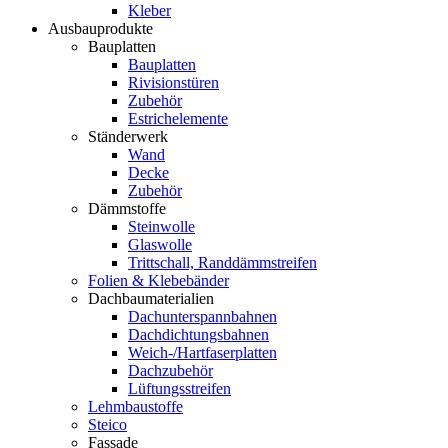
Kleber
Ausbauprodukte
Bauplatten
Bauplatten
Rivisionstüren
Zubehör
Estrichelemente
Ständerwerk
Wand
Decke
Zubehör
Dämmstoffe
Steinwolle
Glaswolle
Trittschall, Randdämmstreifen
Folien & Klebebänder
Dachbaumaterialien
Dachunterspannbahnen
Dachdichtungsbahnen
Weich-/Hartfaserplatten
Dachzubehör
Lüftungsstreifen
Lehmbaustoffe
Steico
Fassade