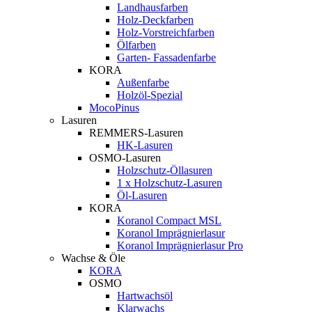
Landhausfarben
Holz-Deckfarben
Holz-Vorstreichfarben
Ölfarben
Garten- Fassadenfarbe
KORA
Außenfarbe
Holzöl-Spezial
MocoPinus
Lasuren
REMMERS-Lasuren
HK-Lasuren
OSMO-Lasuren
Holzschutz-Öllasuren
1 x Holzschutz-Lasuren
Öl-Lasuren
KORA
Koranol Compact MSL
Koranol Imprägnierlasur
Koranol Imprägnierlasur Pro
Wachse & Öle
KORA
OSMO
Hartwachsöl
Klarwachs