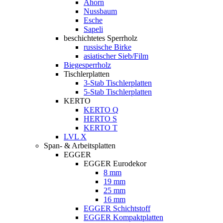
Ahorn
Nussbaum
Esche
Sapeli
beschichtetes Sperrholz
russische Birke
asiatischer Sieb/Film
Biegesperrholz
Tischlerplatten
3-Stab Tischlerplatten
5-Stab Tischlerplatten
KERTO
KERTO Q
HERTO S
KERTO T
LVL X
Span- & Arbeitsplatten
EGGER
EGGER Eurodekor
8 mm
19 mm
25 mm
16 mm
EGGER Schichtstoff
EGGER Kompaktplatten