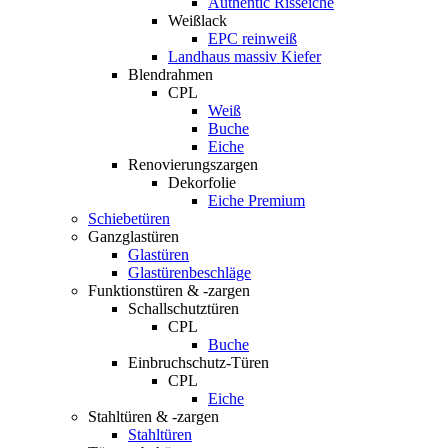
Authentic Risseiche
Weißlack
EPC reinweiß
Landhaus massiv Kiefer
Blendrahmen
CPL
Weiß
Buche
Eiche
Renovierungszargen
Dekorfolie
Eiche Premium
Schiebetüren
Ganzglastüren
Glastüren
Glastürenbeschläge
Funktionstüren & -zargen
Schallschutztüren
CPL
Buche
Einbruchschutz-Türen
CPL
Eiche
Stahltüren & -zargen
Stahltüren