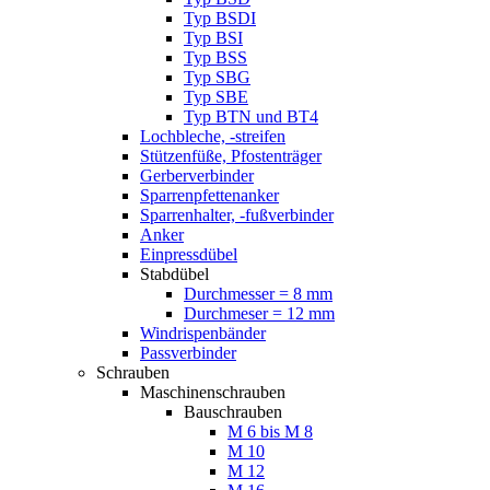
Typ BSDI
Typ BSI
Typ BSS
Typ SBG
Typ SBE
Typ BTN und BT4
Lochbleche, -streifen
Stützenfüße, Pfostenträger
Gerberverbinder
Sparrenpfettenanker
Sparrenhalter, -fußverbinder
Anker
Einpressdübel
Stabdübel
Durchmesser = 8 mm
Durchmeser = 12 mm
Windrispenbänder
Passverbinder
Schrauben
Maschinenschrauben
Bauschrauben
M 6 bis M 8
M 10
M 12