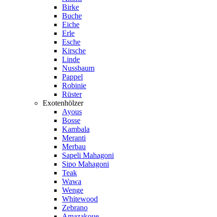
Birke
Buche
Eiche
Erle
Esche
Kirsche
Linde
Nussbaum
Pappel
Robinie
Rüster
Exotenhölzer
Ayous
Bosse
Kambala
Meranti
Merbau
Sapeli Mahagoni
Sipo Mahagoni
Teak
Wawa
Wenge
Whitewood
Zebrano
Amazakoue