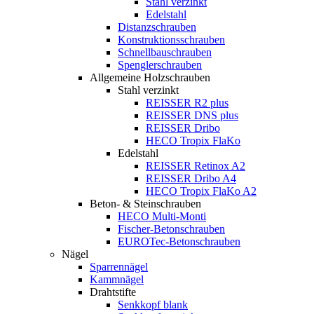
Stahl verzinkt
Edelstahl
Distanzschrauben
Konstruktionsschrauben
Schnellbauschrauben
Spenglerschrauben
Allgemeine Holzschrauben
Stahl verzinkt
REISSER R2 plus
REISSER DNS plus
REISSER Dribo
HECO Tropix FlaKo
Edelstahl
REISSER Retinox A2
REISSER Dribo A4
HECO Tropix FlaKo A2
Beton- & Steinschrauben
HECO Multi-Monti
Fischer-Betonschrauben
EUROTec-Betonschrauben
Nägel
Sparrennägel
Kammnägel
Drahtstifte
Senkkopf blank