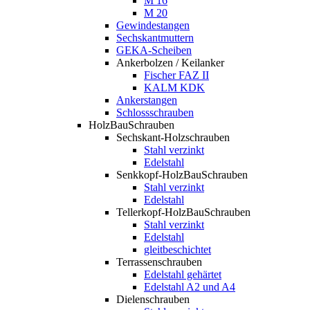
M 16
M 20
Gewindestangen
Sechskantmuttern
GEKA-Scheiben
Ankerbolzen / Keilanker
Fischer FAZ II
KALM KDK
Ankerstangen
Schlossschrauben
HolzBauSchrauben
Sechskant-Holzschrauben
Stahl verzinkt
Edelstahl
Senkkopf-HolzBauSchrauben
Stahl verzinkt
Edelstahl
Tellerkopf-HolzBauSchrauben
Stahl verzinkt
Edelstahl
gleitbeschichtet
Terrassenschrauben
Edelstahl gehärtet
Edelstahl A2 und A4
Dielenschrauben