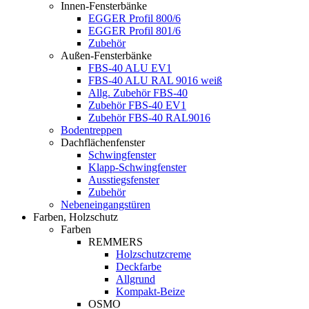
Innen-Fensterbänke
EGGER Profil 800/6
EGGER Profil 801/6
Zubehör
Außen-Fensterbänke
FBS-40 ALU EV1
FBS-40 ALU RAL 9016 weiß
Allg. Zubehör FBS-40
Zubehör FBS-40 EV1
Zubehör FBS-40 RAL9016
Bodentreppen
Dachflächenfenster
Schwingfenster
Klapp-Schwingfenster
Ausstiegsfenster
Zubehör
Nebeneingangstüren
Farben, Holzschutz
Farben
REMMERS
Holzschutzcreme
Deckfarbe
Allgrund
Kompakt-Beize
OSMO