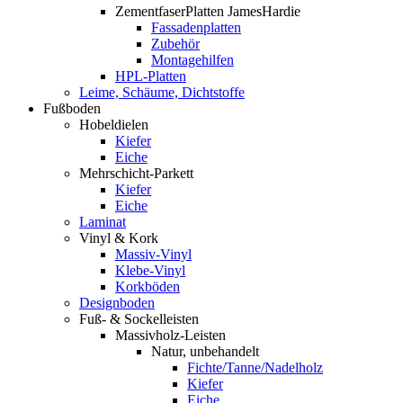
ZementfaserPlatten JamesHardie
Fassadenplatten
Zubehör
Montagehilfen
HPL-Platten
Leime, Schäume, Dichtstoffe
Fußboden
Hobeldielen
Kiefer
Eiche
Mehrschicht-Parkett
Kiefer
Eiche
Laminat
Vinyl & Kork
Massiv-Vinyl
Klebe-Vinyl
Korkböden
Designboden
Fuß- & Sockelleisten
Massivholz-Leisten
Natur, unbehandelt
Fichte/Tanne/Nadelholz
Kiefer
Eiche