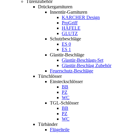
Türenzubehör
Drückergarnituren
Innentür-Garnituren
KARCHER Design
ProGriff
HÄFELE
GLUTZ
Schutzbeschläge
ES 0
ES 1
Glastür-Beschläge
Glastür-Beschlags-Set
Glastür-Beschlag Zubehör
Feuerschutz-Beschläge
Türschlösser
Einsteckschlösser
BB
PZ
WC
TGL-Schlösser
BB
PZ
WC
Türbänder
Flügelteile