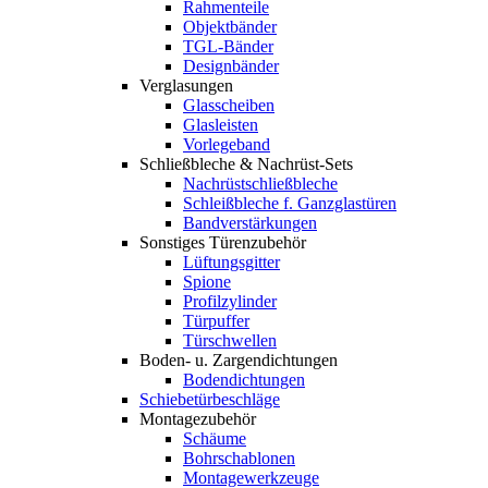
Rahmenteile
Objektbänder
TGL-Bänder
Designbänder
Verglasungen
Glasscheiben
Glasleisten
Vorlegeband
Schließbleche & Nachrüst-Sets
Nachrüstschließbleche
Schleißbleche f. Ganzglastüren
Bandverstärkungen
Sonstiges Türenzubehör
Lüftungsgitter
Spione
Profilzylinder
Türpuffer
Türschwellen
Boden- u. Zargendichtungen
Bodendichtungen
Schiebetürbeschläge
Montagezubehör
Schäume
Bohrschablonen
Montagewerkzeuge