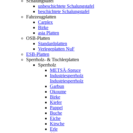
Schalungstafel
unbeschichtete Schalungstafel
beschichtete Schalungstafel
Fahrzeugplatten
Carplex
Birke
asia Platten
OSB-Platten
Standardplatten
Verlegeplatten NuF
ESB-Platten
Sperrholz- & Tischlerplatten
Sperrholz
METSÄ-Spruce
Industriesperrholz
Industriesperrholz
Garbun
Okoume
Birke
Kiefer
Pappel
Buche
Eiche
Kirsche
Erle