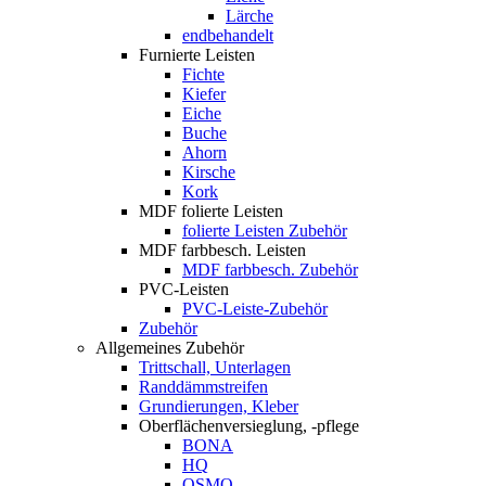
Lärche
endbehandelt
Furnierte Leisten
Fichte
Kiefer
Eiche
Buche
Ahorn
Kirsche
Kork
MDF folierte Leisten
folierte Leisten Zubehör
MDF farbbesch. Leisten
MDF farbbesch. Zubehör
PVC-Leisten
PVC-Leiste-Zubehör
Zubehör
Allgemeines Zubehör
Trittschall, Unterlagen
Randdämmstreifen
Grundierungen, Kleber
Oberflächenversieglung, -pflege
BONA
HQ
OSMO