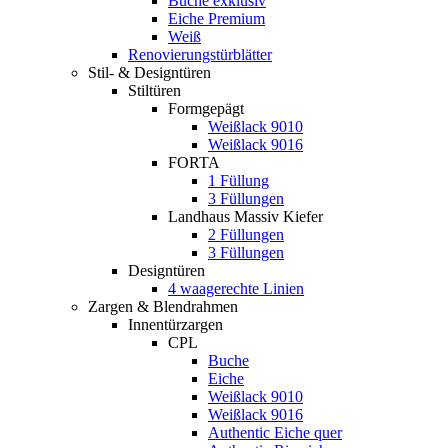
Buche exklusiv
Eiche Premium
Weiß
Renovierungstürblätter
Stil- & Designtüren
Stiltüren
Formgepägt
Weißlack 9010
Weißlack 9016
FORTA
1 Füllung
3 Füllungen
Landhaus Massiv Kiefer
2 Füllungen
3 Füllungen
Designtüren
4 waagerechte Linien
Zargen & Blendrahmen
Innentürzargen
CPL
Buche
Eiche
Weißlack 9010
Weißlack 9016
Authentic Eiche quer