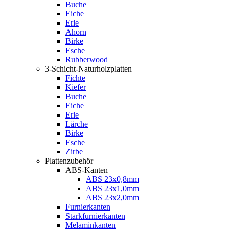
Buche
Eiche
Erle
Ahorn
Birke
Esche
Rubberwood
3-Schicht-Naturholzplatten
Fichte
Kiefer
Buche
Eiche
Erle
Lärche
Birke
Esche
Zirbe
Plattenzubehör
ABS-Kanten
ABS 23x0,8mm
ABS 23x1,0mm
ABS 23x2,0mm
Furnierkanten
Starkfurnierkanten
Melaminkanten