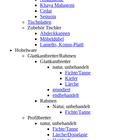
Khaya Mahagoni
Cedar
Sequoia
Tischplatten
Zubehör Tischler
Abdeckkappen
Möbeldübel
Lamello, Konus-Plattl
Hobelware
Glattkantbretter/Rahmen
Glattkantbretter
natur, unbehandelt
Fichte/Tanne
Kiefer
Lärche
grundiert
endbehandelt
Rahmen
Natur, unbehandelt
Fichte/Tanne
Profilbretter
natur, unbehandelt
Fichte/Tanne
Lärche/Douglasie