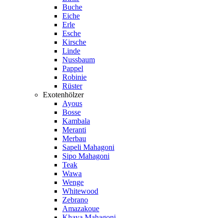
Buche
Eiche
Erle
Esche
Kirsche
Linde
Nussbaum
Pappel
Robinie
Rüster
Exotenhölzer
Ayous
Bosse
Kambala
Meranti
Merbau
Sapeli Mahagoni
Sipo Mahagoni
Teak
Wawa
Wenge
Whitewood
Zebrano
Amazakoue
Khaya Mahagoni