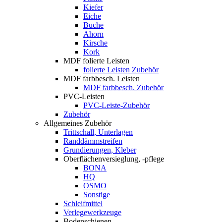
Kiefer
Eiche
Buche
Ahorn
Kirsche
Kork
MDF folierte Leisten
folierte Leisten Zubehör
MDF farbbesch. Leisten
MDF farbbesch. Zubehör
PVC-Leisten
PVC-Leiste-Zubehör
Zubehör
Allgemeines Zubehör
Trittschall, Unterlagen
Randdämmstreifen
Grundierungen, Kleber
Oberflächenversieglung, -pflege
BONA
HQ
OSMO
Sonstige
Schleifmittel
Verlegewerkzeuge
Bodenschienen