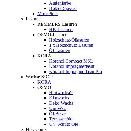
Außenfarbe
Holzöl-Spezial
MocoPinus
Lasuren
REMMERS-Lasuren
HK-Lasuren
OSMO-Lasuren
Holzschutz-Öllasuren
1 x Holzschutz-Lasuren
Öl-Lasuren
KORA
Koranol Compact MSL
Koranol Imprägnierlasur
Koranol Imprägnierlasur Pro
Wachse & Öle
KORA
OSMO
Hartwachsöl
Klarwachs
Deko-Wachs
Uni-Wax
Öl-Beize
Terrassenöle
UV-Schutz-Öle
Holzschutz