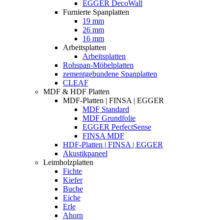
EGGER DecoWall
Furnierte Spanplatten
19 mm
26 mm
16 mm
Arbeitsplatten
Arbeitsplatten
Rohspan-Möbelplatten
zementgebundene Spanplatten
CLEAF
MDF & HDF Platten
MDF-Platten | FINSA | EGGER
MDF Standard
MDF Grundfolie
EGGER PerfectSense
FINSA MDF
HDF-Platten | FINSA | EGGER
Akustikpaneel
Leimholzplatten
Fichte
Kiefer
Buche
Eiche
Erle
Ahorn