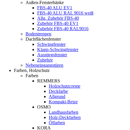
Außen-Fensterbänke
FBS-40 ALU EV1
FBS-40 ALU RAL 9016 weiß
Allg. Zubehör FBS-40
Zubehör FBS-40 EV1
Zubehör FBS-40 RAL9016
Bodentreppen
Dachflächenfenster
Schwingfenster
Klapp-Schwingfenster
Ausstiegsfenster
Zubehör
Nebeneingangstüren
Farben, Holzschutz
Farben
REMMERS
Holzschutzcreme
Deckfarbe
Allgrund
Kompakt-Beize
OSMO
Landhausfarben
Holz-Deckfarben
Ölfarben
KORA