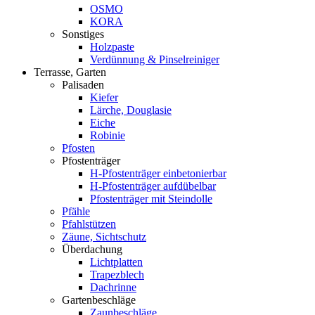
OSMO
KORA
Sonstiges
Holzpaste
Verdünnung & Pinselreiniger
Terrasse, Garten
Palisaden
Kiefer
Lärche, Douglasie
Eiche
Robinie
Pfosten
Pfostenträger
H-Pfostenträger einbetonierbar
H-Pfostenträger aufdübelbar
Pfostenträger mit Steindolle
Pfähle
Pfahlstützen
Zäune, Sichtschutz
Überdachung
Lichtplatten
Trapezblech
Dachrinne
Gartenbeschläge
Zaunbeschläge