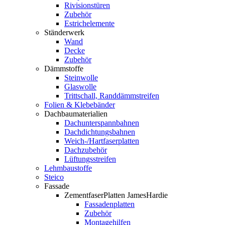
Rivisionstüren
Zubehör
Estrichelemente
Ständerwerk
Wand
Decke
Zubehör
Dämmstoffe
Steinwolle
Glaswolle
Trittschall, Randdämmstreifen
Folien & Klebebänder
Dachbaumaterialien
Dachunterspannbahnen
Dachdichtungsbahnen
Weich-/Hartfaserplatten
Dachzubehör
Lüftungsstreifen
Lehmbaustoffe
Steico
Fassade
ZementfaserPlatten JamesHardie
Fassadenplatten
Zubehör
Montagehilfen