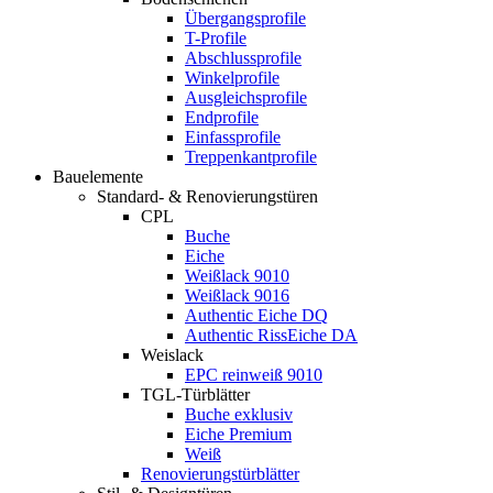
Übergangsprofile
T-Profile
Abschlussprofile
Winkelprofile
Ausgleichsprofile
Endprofile
Einfassprofile
Treppenkantprofile
Bauelemente
Standard- & Renovierungstüren
CPL
Buche
Eiche
Weißlack 9010
Weißlack 9016
Authentic Eiche DQ
Authentic RissEiche DA
Weislack
EPC reinweiß 9010
TGL-Türblätter
Buche exklusiv
Eiche Premium
Weiß
Renovierungstürblätter