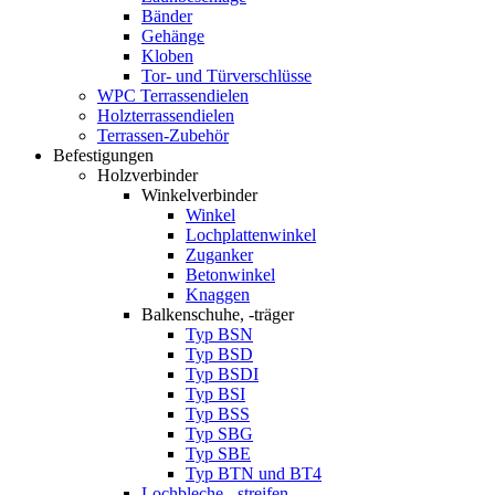
Bänder
Gehänge
Kloben
Tor- und Türverschlüsse
WPC Terrassendielen
Holzterrassendielen
Terrassen-Zubehör
Befestigungen
Holzverbinder
Winkelverbinder
Winkel
Lochplattenwinkel
Zuganker
Betonwinkel
Knaggen
Balkenschuhe, -träger
Typ BSN
Typ BSD
Typ BSDI
Typ BSI
Typ BSS
Typ SBG
Typ SBE
Typ BTN und BT4
Lochbleche, -streifen