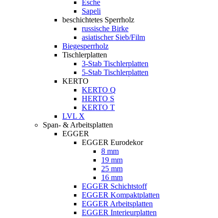
Esche
Sapeli
beschichtetes Sperrholz
russische Birke
asiatischer Sieb/Film
Biegesperrholz
Tischlerplatten
3-Stab Tischlerplatten
5-Stab Tischlerplatten
KERTO
KERTO Q
HERTO S
KERTO T
LVL X
Span- & Arbeitsplatten
EGGER
EGGER Eurodekor
8 mm
19 mm
25 mm
16 mm
EGGER Schichtstoff
EGGER Kompaktplatten
EGGER Arbeitsplatten
EGGER Interieurplatten