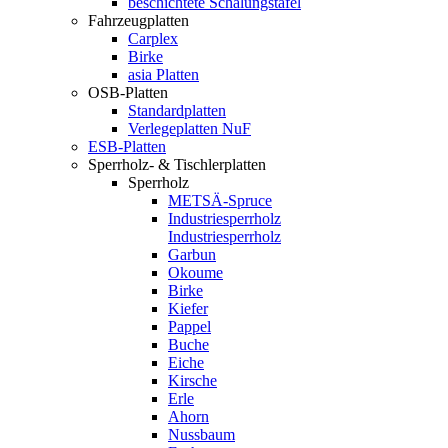
beschichtete Schalungstafel
Fahrzeugplatten
Carplex
Birke
asia Platten
OSB-Platten
Standardplatten
Verlegeplatten NuF
ESB-Platten
Sperrholz- & Tischlerplatten
Sperrholz
METSÄ-Spruce
Industriesperrholz
Industriesperrholz
Garbun
Okoume
Birke
Kiefer
Pappel
Buche
Eiche
Kirsche
Erle
Ahorn
Nussbaum