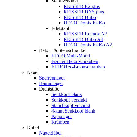
Stahl verzinkt
REISSER R2 plus
REISSER DNS plus
REISSER Dribo
HECO Tropix FlaKo
Edelstahl
REISSER Retinox A2
REISSER Dribo A4
HECO Tropix FlaKo A2
Beton- & Steinschrauben
HECO Multi-Monti
Fischer-Betonschrauben
EUROTec-Betonschrauben
Nägel
Sparrennägel
Kammnägel
Drahtstifte
Senkkopf blank
Senkkopf verzinkt
Stauchkopf verzinkt
4-kant Senkkopf blank
Pappnägel
Krampen
Dübel
Nageldübel