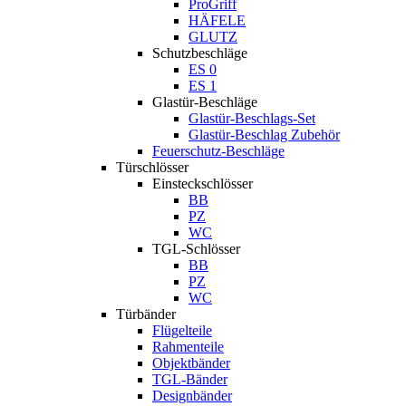
ProGriff
HÄFELE
GLUTZ
Schutzbeschläge
ES 0
ES 1
Glastür-Beschläge
Glastür-Beschlags-Set
Glastür-Beschlag Zubehör
Feuerschutz-Beschläge
Türschlösser
Einsteckschlösser
BB
PZ
WC
TGL-Schlösser
BB
PZ
WC
Türbänder
Flügelteile
Rahmenteile
Objektbänder
TGL-Bänder
Designbänder