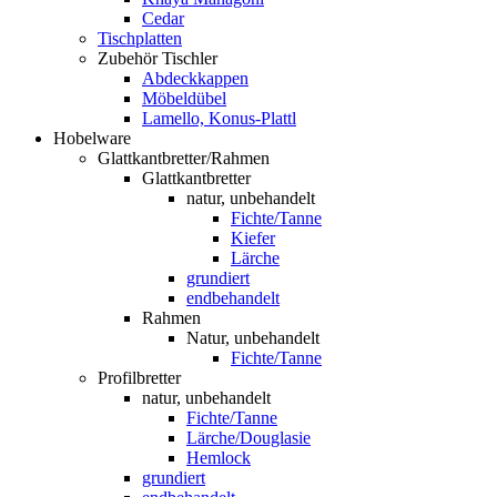
Cedar
Tischplatten
Zubehör Tischler
Abdeckkappen
Möbeldübel
Lamello, Konus-Plattl
Hobelware
Glattkantbretter/Rahmen
Glattkantbretter
natur, unbehandelt
Fichte/Tanne
Kiefer
Lärche
grundiert
endbehandelt
Rahmen
Natur, unbehandelt
Fichte/Tanne
Profilbretter
natur, unbehandelt
Fichte/Tanne
Lärche/Douglasie
Hemlock
grundiert