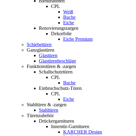
Blendrahmen
CPL
Weiß
Buche
Eiche
Renovierungszargen
Dekorfolie
Eiche Premium
Schiebetüren
Ganzglastüren
Glastüren
Glastürenbeschläge
Funktionstüren & -zargen
Schallschutztüren
CPL
Buche
Einbruchschutz-Türen
CPL
Eiche
Stahltüren & -zargen
Stahltüren
Türenzubehör
Drückergarnituren
Innentür-Garnituren
KARCHER Design