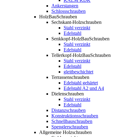
KALM KDK
Ankerstangen
Schlossschrauben
HolzBauSchrauben
Sechskant-Holzschrauben
Stahl verzinkt
Edelstahl
Senkkopf-HolzBauSchrauben
Stahl verzinkt
Edelstahl
Tellerkopf-HolzBauSchrauben
Stahl verzinkt
Edelstahl
gleitbeschichtet
Terrassenschrauben
Edelstahl gehärtet
Edelstahl A2 und A4
Dielenschrauben
Stahl verzinkt
Edelstahl
Distanzschrauben
Konstruktionsschrauben
Schnellbauschrauben
Spenglerschrauben
Allgemeine Holzschrauben