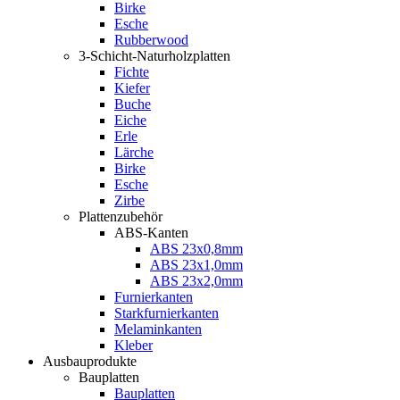
Birke
Esche
Rubberwood
3-Schicht-Naturholzplatten
Fichte
Kiefer
Buche
Eiche
Erle
Lärche
Birke
Esche
Zirbe
Plattenzubehör
ABS-Kanten
ABS 23x0,8mm
ABS 23x1,0mm
ABS 23x2,0mm
Furnierkanten
Starkfurnierkanten
Melaminkanten
Kleber
Ausbauprodukte
Bauplatten
Bauplatten