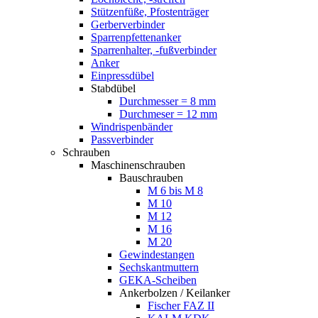
Stützenfüße, Pfostenträger
Gerberverbinder
Sparrenpfettenanker
Sparrenhalter, -fußverbinder
Anker
Einpressdübel
Stabdübel
Durchmesser = 8 mm
Durchmeser = 12 mm
Windrispenbänder
Passverbinder
Schrauben
Maschinenschrauben
Bauschrauben
M 6 bis M 8
M 10
M 12
M 16
M 20
Gewindestangen
Sechskantmuttern
GEKA-Scheiben
Ankerbolzen / Keilanker
Fischer FAZ II