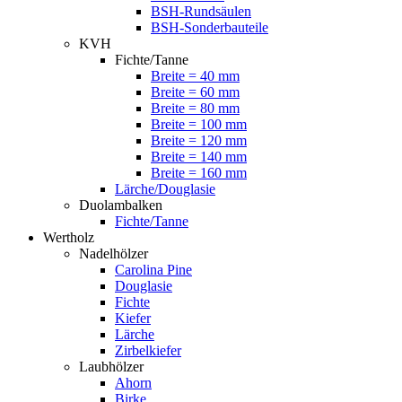
BSH-Rundsäulen
BSH-Sonderbauteile
KVH
Fichte/Tanne
Breite = 40 mm
Breite = 60 mm
Breite = 80 mm
Breite = 100 mm
Breite = 120 mm
Breite = 140 mm
Breite = 160 mm
Lärche/Douglasie
Duolambalken
Fichte/Tanne
Wertholz
Nadelhölzer
Carolina Pine
Douglasie
Fichte
Kiefer
Lärche
Zirbelkiefer
Laubhölzer
Ahorn
Birke