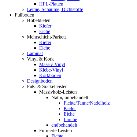
HPL-Platten
Leime, Schäume, Dichtstoffe
Fußboden
Hobeldielen
Kiefer
Eiche
Mehrschicht-Parkett
Kiefer
Eiche
Laminat
Vinyl & Kork
Massiv-Vinyl
Klebe-Vinyl
Korkböden
Designboden
Fuß- & Sockelleisten
Massivholz-Leisten
Natur, unbehandelt
Fichte/Tanne/Nadelholz
Kiefer
Eiche
Lärche
endbehandelt
Furnierte Leisten
Fichte