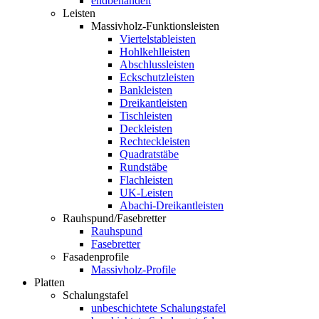
endbehandelt
Leisten
Massivholz-Funktionsleisten
Viertelstableisten
Hohlkehlleisten
Abschlussleisten
Eckschutzleisten
Bankleisten
Dreikantleisten
Tischleisten
Deckleisten
Rechteckleisten
Quadratstäbe
Rundstäbe
Flachleisten
UK-Leisten
Abachi-Dreikantleisten
Rauhspund/Fasebretter
Rauhspund
Fasebretter
Fasadenprofile
Massivholz-Profile
Platten
Schalungstafel
unbeschichtete Schalungstafel