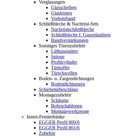
Verglasungen
Glasscheiben
Glasleisten
Vorlegeband
Schließbleche & Nachrüst-Sets
Nachrüstschließbleche
Schleißbleche f. Ganzglastüren
Bandverstärkungen
Sonstiges Türenzubehör
Lüftungsgitter
Spione
Profilzylinder
Türpuffer
Türschwellen
Boden- u. Zargendichtungen
Bodendichtungen
Schiebetürbeschläge
Montagezubehör
Schäume
Bohrschablonen
Montagewerkzeuge
Innen-Fensterbänke
EGGER Profil 800/6
EGGER Profil 801/6
Zubehör