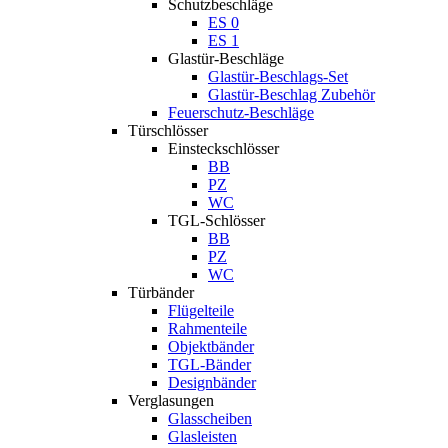
Schutzbeschläge
ES 0
ES 1
Glastür-Beschläge
Glastür-Beschlags-Set
Glastür-Beschlag Zubehör
Feuerschutz-Beschläge
Türschlösser
Einsteckschlösser
BB
PZ
WC
TGL-Schlösser
BB
PZ
WC
Türbänder
Flügelteile
Rahmenteile
Objektbänder
TGL-Bänder
Designbänder
Verglasungen
Glasscheiben
Glasleisten