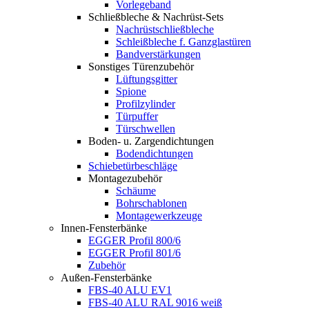
Vorlegeband
Schließbleche & Nachrüst-Sets
Nachrüstschließbleche
Schleißbleche f. Ganzglastüren
Bandverstärkungen
Sonstiges Türenzubehör
Lüftungsgitter
Spione
Profilzylinder
Türpuffer
Türschwellen
Boden- u. Zargendichtungen
Bodendichtungen
Schiebetürbeschläge
Montagezubehör
Schäume
Bohrschablonen
Montagewerkzeuge
Innen-Fensterbänke
EGGER Profil 800/6
EGGER Profil 801/6
Zubehör
Außen-Fensterbänke
FBS-40 ALU EV1
FBS-40 ALU RAL 9016 weiß