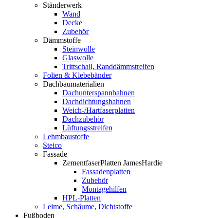
Ständerwerk
Wand
Decke
Zubehör
Dämmstoffe
Steinwolle
Glaswolle
Trittschall, Randdämmstreifen
Folien & Klebebänder
Dachbaumaterialien
Dachunterspannbahnen
Dachdichtungsbahnen
Weich-/Hartfaserplatten
Dachzubehör
Lüftungsstreifen
Lehmbaustoffe
Steico
Fassade
ZementfaserPlatten JamesHardie
Fassadenplatten
Zubehör
Montagehilfen
HPL-Platten
Leime, Schäume, Dichtstoffe
Fußboden