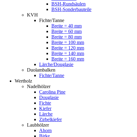
BSH-Rundsäulen
BSH-Sonderbauteile
KVH
Fichte/Tanne
Breite = 40 mm
Breite = 60 mm
Breite = 80 mm
Breite = 100 mm
Breite = 120 mm
Breite = 140 mm
Breite = 160 mm
Lärche/Douglasie
Duolambalken
Fichte/Tanne
Wertholz
Nadelhölzer
Carolina Pine
Douglasie
Fichte
Kiefer
Lärche
Zirbelkiefer
Laubhölzer
Ahorn
Birke