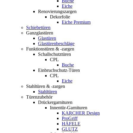
Buche
Eiche
Renovierungszargen
Dekorfolie
Eiche Premium
Schiebetüren
Ganzglastüren
Glastüren
Glastürenbeschläge
Funktionstüren & -zargen
Schallschutztüren
CPL
Buche
Einbruchschutz-Türen
CPL
Eiche
Stahltüren & -zargen
Stahltüren
Türenzubehör
Drückergarnituren
Innentür-Garnituren
KARCHER Design
ProGriff
HÄFELE
GLUTZ