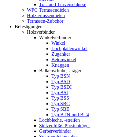
Tor- und Türverschlüsse
WPC Terrassendielen
Holzterrassendielen
Terrassen-Zubehör
Befestigungen
Holzverbinder
Winkelverbinder
Winkel
Lochplattenwinkel
Zuganker
Betonwinkel
Knaggen
Balkenschuhe, -träger
Typ BSN
Typ BSD
Typ BSDI
Typ BSI
Typ BSS
Typ SBG
Typ SBE
Typ BTN und BT4
Lochbleche, -streifen
Stützenfüße, Pfostenträger
Gerberverbinder
Sparrenpfettenanker