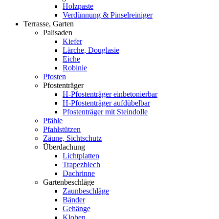
Holzpaste
Verdünnung & Pinselreiniger
Terrasse, Garten
Palisaden
Kiefer
Lärche, Douglasie
Eiche
Robinie
Pfosten
Pfostenträger
H-Pfostenträger einbetonierbar
H-Pfostenträger aufdübelbar
Pfostenträger mit Steindolle
Pfähle
Pfahlstützen
Zäune, Sichtschutz
Überdachung
Lichtplatten
Trapezblech
Dachrinne
Gartenbeschläge
Zaunbeschläge
Bänder
Gehänge
Kloben