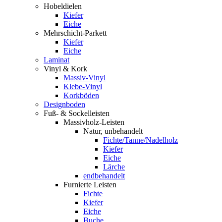
Hobeldielen
Kiefer
Eiche
Mehrschicht-Parkett
Kiefer
Eiche
Laminat
Vinyl & Kork
Massiv-Vinyl
Klebe-Vinyl
Korkböden
Designboden
Fuß- & Sockelleisten
Massivholz-Leisten
Natur, unbehandelt
Fichte/Tanne/Nadelholz
Kiefer
Eiche
Lärche
endbehandelt
Furnierte Leisten
Fichte
Kiefer
Eiche
Buche