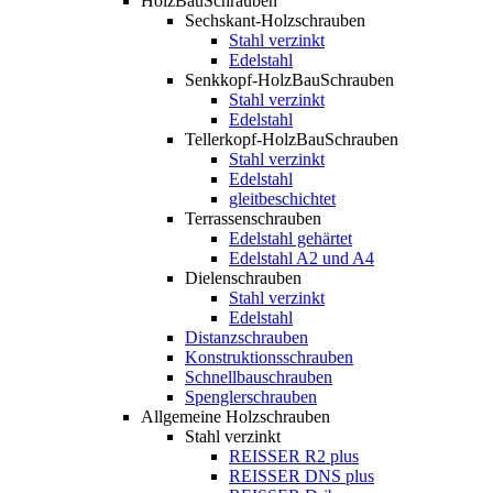
HolzBauSchrauben
Sechskant-Holzschrauben
Stahl verzinkt
Edelstahl
Senkkopf-HolzBauSchrauben
Stahl verzinkt
Edelstahl
Tellerkopf-HolzBauSchrauben
Stahl verzinkt
Edelstahl
gleitbeschichtet
Terrassenschrauben
Edelstahl gehärtet
Edelstahl A2 und A4
Dielenschrauben
Stahl verzinkt
Edelstahl
Distanzschrauben
Konstruktionsschrauben
Schnellbauschrauben
Spenglerschrauben
Allgemeine Holzschrauben
Stahl verzinkt
REISSER R2 plus
REISSER DNS plus