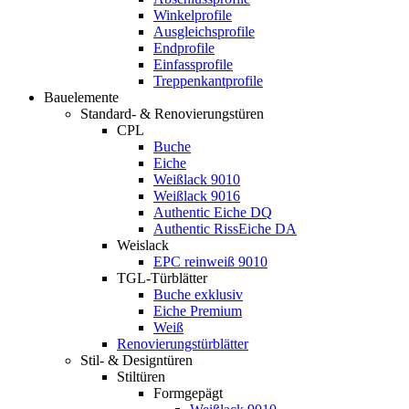
Winkelprofile
Ausgleichsprofile
Endprofile
Einfassprofile
Treppenkantprofile
Bauelemente
Standard- & Renovierungstüren
CPL
Buche
Eiche
Weißlack 9010
Weißlack 9016
Authentic Eiche DQ
Authentic RissEiche DA
Weislack
EPC reinweiß 9010
TGL-Türblätter
Buche exklusiv
Eiche Premium
Weiß
Renovierungstürblätter
Stil- & Designtüren
Stiltüren
Formgepägt