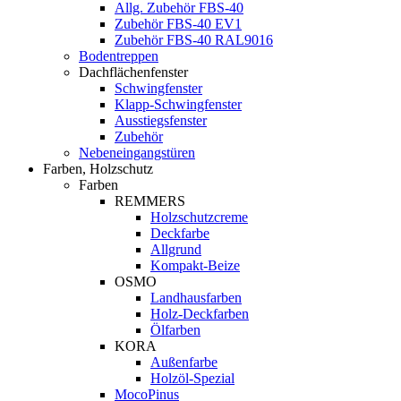
Allg. Zubehör FBS-40
Zubehör FBS-40 EV1
Zubehör FBS-40 RAL9016
Bodentreppen
Dachflächenfenster
Schwingfenster
Klapp-Schwingfenster
Ausstiegsfenster
Zubehör
Nebeneingangstüren
Farben, Holzschutz
Farben
REMMERS
Holzschutzcreme
Deckfarbe
Allgrund
Kompakt-Beize
OSMO
Landhausfarben
Holz-Deckfarben
Ölfarben
KORA
Außenfarbe
Holzöl-Spezial
MocoPinus