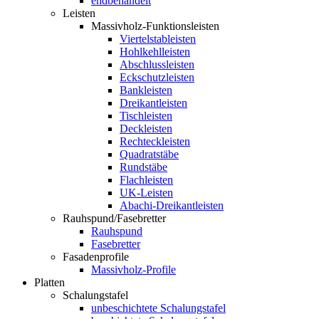
endbehandelt
Leisten
Massivholz-Funktionsleisten
Viertelstableisten
Hohlkehlleisten
Abschlussleisten
Eckschutzleisten
Bankleisten
Dreikantleisten
Tischleisten
Deckleisten
Rechteckleisten
Quadratstäbe
Rundstäbe
Flachleisten
UK-Leisten
Abachi-Dreikantleisten
Rauhspund/Fasebretter
Rauhspund
Fasebretter
Fasadenprofile
Massivholz-Profile
Platten
Schalungstafel
unbeschichtete Schalungstafel