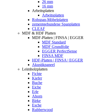
26 mm
16 mm
Arbeitsplatten
Arbeitsplatten
Rohspan-Möbelplatten
zementgebundene Spanplatten
CLEAF
MDF & HDF Platten
MDF-Platten | FINSA | EGGER
MDF Standard
MDF Grundfolie
EGGER PerfectSense
FINSA MDF
HDF-Platten | FINSA | EGGER
Akustikpaneel
Leimholzplatten
Fichte
Kiefer
Buche
Eiche
Erle
Ahorn
Birke
Esche
Rubberwood