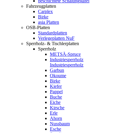
beschichtete Schalungstafel
Fahrzeugplatten
Carplex
Birke
asia Platten
OSB-Platten
Standardplatten
Verlegeplatten NuF
Sperrholz- & Tischlerplatten
Sperrholz
METSÄ-Spruce
Industriesperrholz
Industriesperrholz
Garbun
Okoume
Birke
Kiefer
Pappel
Buche
Eiche
Kirsche
Erle
Ahorn
Nussbaum
Esche