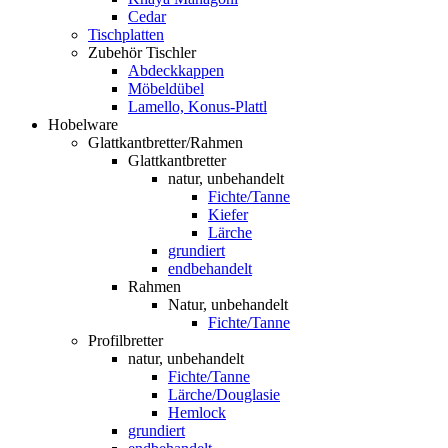
Cedar
Tischplatten
Zubehör Tischler
Abdeckkappen
Möbeldübel
Lamello, Konus-Plattl
Hobelware
Glattkantbretter/Rahmen
Glattkantbretter
natur, unbehandelt
Fichte/Tanne
Kiefer
Lärche
grundiert
endbehandelt
Rahmen
Natur, unbehandelt
Fichte/Tanne
Profilbretter
natur, unbehandelt
Fichte/Tanne
Lärche/Douglasie
Hemlock
grundiert