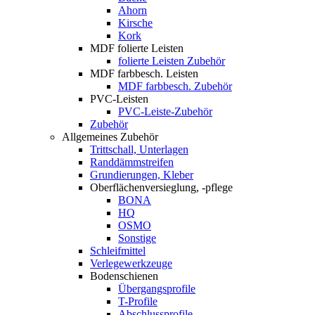
Ahorn
Kirsche
Kork
MDF folierte Leisten
folierte Leisten Zubehör
MDF farbbesch. Leisten
MDF farbbesch. Zubehör
PVC-Leisten
PVC-Leiste-Zubehör
Zubehör
Allgemeines Zubehör
Trittschall, Unterlagen
Randdämmstreifen
Grundierungen, Kleber
Oberflächenversieglung, -pflege
BONA
HQ
OSMO
Sonstige
Schleifmittel
Verlegewerkzeuge
Bodenschienen
Übergangsprofile
T-Profile
Abschlussprofile