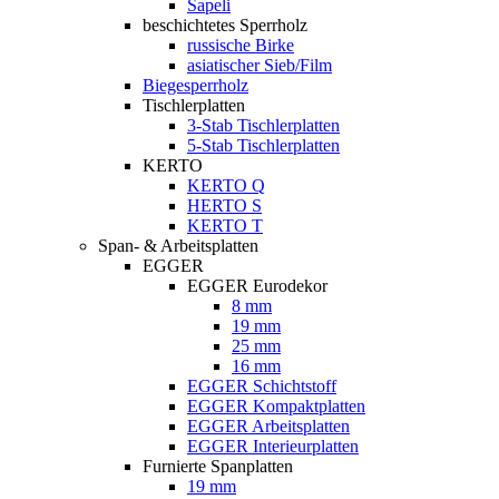
Sapeli
beschichtetes Sperrholz
russische Birke
asiatischer Sieb/Film
Biegesperrholz
Tischlerplatten
3-Stab Tischlerplatten
5-Stab Tischlerplatten
KERTO
KERTO Q
HERTO S
KERTO T
Span- & Arbeitsplatten
EGGER
EGGER Eurodekor
8 mm
19 mm
25 mm
16 mm
EGGER Schichtstoff
EGGER Kompaktplatten
EGGER Arbeitsplatten
EGGER Interieurplatten
Furnierte Spanplatten
19 mm