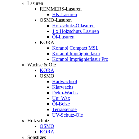
Lasuren
REMMERS-Lasuren
HK-Lasuren
OSMO-Lasuren
Holzschutz-Öllasuren
1 x Holzschutz-Lasuren
Öl-Lasuren
KORA
Koranol Compact MSL
Koranol Imprägnierlasur
Koranol Imprägnierlasur Pro
Wachse & Öle
KORA
OSMO
Hartwachsöl
Klarwachs
Deko-Wachs
Uni-Wax
Öl-Beize
Terrassenöle
UV-Schutz-Öle
Holzschutz
OSMO
KORA
Sonstiges