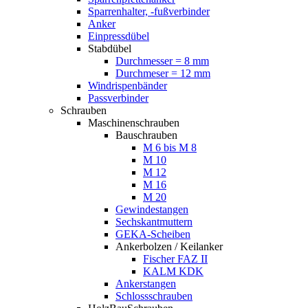
Sparrenhalter, -fußverbinder
Anker
Einpressdübel
Stabdübel
Durchmesser = 8 mm
Durchmeser = 12 mm
Windrispenbänder
Passverbinder
Schrauben
Maschinenschrauben
Bauschrauben
M 6 bis M 8
M 10
M 12
M 16
M 20
Gewindestangen
Sechskantmuttern
GEKA-Scheiben
Ankerbolzen / Keilanker
Fischer FAZ II
KALM KDK
Ankerstangen
Schlossschrauben