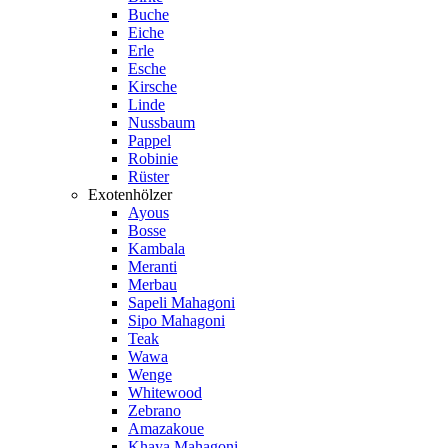
Buche
Eiche
Erle
Esche
Kirsche
Linde
Nussbaum
Pappel
Robinie
Rüster
Exotenhölzer
Ayous
Bosse
Kambala
Meranti
Merbau
Sapeli Mahagoni
Sipo Mahagoni
Teak
Wawa
Wenge
Whitewood
Zebrano
Amazakoue
Khaya Mahagoni