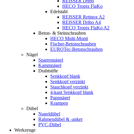
REISSER Dribo
HECO Tropix FlaKo
Edelstahl
REISSER Retinox A2
REISSER Dribo A4
HECO Tropix FlaKo A2
Beton- & Steinschrauben
HECO Multi-Monti
Fischer-Betonschrauben
EUROTec-Betonschrauben
Nägel
Sparrennägel
Kammnägel
Drahtstifte
Senkkopf blank
Senkkopf verzinkt
Stauchkopf verzinkt
4-kant Senkkopf blank
Pappnägel
Krampen
Dübel
Nageldübel
Rahmendübel & -anker
PVC-Dübel
Werkzeuge