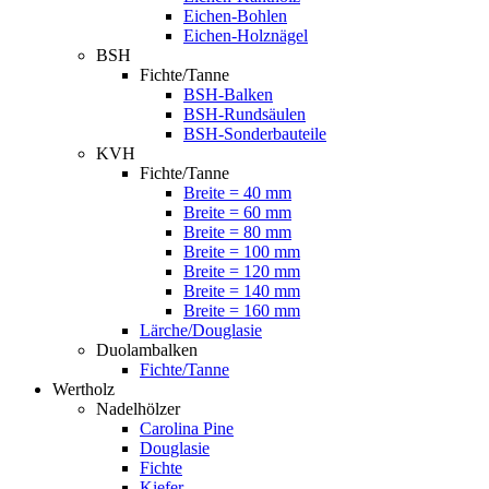
Eichen-Bohlen
Eichen-Holznägel
BSH
Fichte/Tanne
BSH-Balken
BSH-Rundsäulen
BSH-Sonderbauteile
KVH
Fichte/Tanne
Breite = 40 mm
Breite = 60 mm
Breite = 80 mm
Breite = 100 mm
Breite = 120 mm
Breite = 140 mm
Breite = 160 mm
Lärche/Douglasie
Duolambalken
Fichte/Tanne
Wertholz
Nadelhölzer
Carolina Pine
Douglasie
Fichte
Kiefer