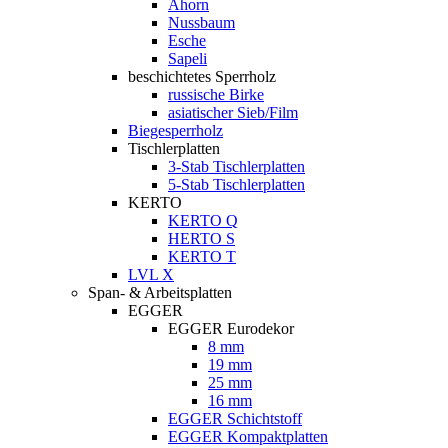
Ahorn
Nussbaum
Esche
Sapeli
beschichtetes Sperrholz
russische Birke
asiatischer Sieb/Film
Biegesperrholz
Tischlerplatten
3-Stab Tischlerplatten
5-Stab Tischlerplatten
KERTO
KERTO Q
HERTO S
KERTO T
LVL X
Span- & Arbeitsplatten
EGGER
EGGER Eurodekor
8 mm
19 mm
25 mm
16 mm
EGGER Schichtstoff
EGGER Kompaktplatten