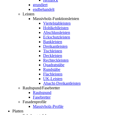
Hemlock
grundiert
endbehandelt
Leisten
Massivholz-Funktionsleisten
Viertelstableisten
Hohlkehlleisten
Abschlussleisten
Eckschutzleisten
Bankleisten
Dreikantleisten
Tischleisten
Deckleisten
Rechteckleisten
Quadratstäbe
Rundstäbe
Flachleisten
UK-Leisten
Abachi-Dreikantleisten
Rauhspund/Fasebretter
Rauhspund
Fasebretter
Fasadenprofile
Massivholz-Profile
Platten