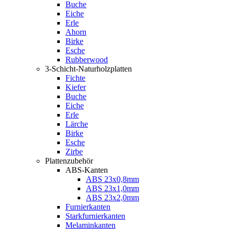
Buche
Eiche
Erle
Ahorn
Birke
Esche
Rubberwood
3-Schicht-Naturholzplatten
Fichte
Kiefer
Buche
Eiche
Erle
Lärche
Birke
Esche
Zirbe
Plattenzubehör
ABS-Kanten
ABS 23x0,8mm
ABS 23x1,0mm
ABS 23x2,0mm
Furnierkanten
Starkfurnierkanten
Melaminkanten