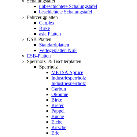
Schalungstafel
unbeschichtete Schalungstafel
beschichtete Schalungstafel
Fahrzeugplatten
Carplex
Birke
asia Platten
OSB-Platten
Standardplatten
Verlegeplatten NuF
ESB-Platten
Sperrholz- & Tischlerplatten
Sperrholz
METSÄ-Spruce
Industriesperrholz
Industriesperrholz
Garbun
Okoume
Birke
Kiefer
Pappel
Buche
Eiche
Kirsche
Erle