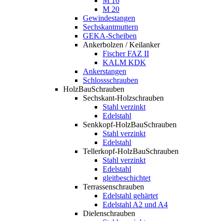
M 16
M 20
Gewindestangen
Sechskantmuttern
GEKA-Scheiben
Ankerbolzen / Keilanker
Fischer FAZ II
KALM KDK
Ankerstangen
Schlossschrauben
HolzBauSchrauben
Sechskant-Holzschrauben
Stahl verzinkt
Edelstahl
Senkkopf-HolzBauSchrauben
Stahl verzinkt
Edelstahl
Tellerkopf-HolzBauSchrauben
Stahl verzinkt
Edelstahl
gleitbeschichtet
Terrassenschrauben
Edelstahl gehärtet
Edelstahl A2 und A4
Dielenschrauben