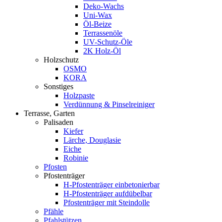
Deko-Wachs
Uni-Wax
Öl-Beize
Terrassenöle
UV-Schutz-Öle
2K Holz-Öl
Holzschutz
OSMO
KORA
Sonstiges
Holzpaste
Verdünnung & Pinselreiniger
Terrasse, Garten
Palisaden
Kiefer
Lärche, Douglasie
Eiche
Robinie
Pfosten
Pfostenträger
H-Pfostenträger einbetonierbar
H-Pfostenträger aufdübelbar
Pfostenträger mit Steindolle
Pfähle
Pfahlstützen