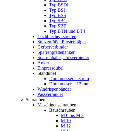
Typ BSDI
Typ BSI
Typ BSS
Typ SBG
Typ SBE
Typ BTN und BT4
Lochbleche, -streifen
Stützenfüße, Pfostenträger
Gerberverbinder
Sparrenpfettenanker
Sparrenhalter, -fußverbinder
Anker
Einpressdübel
Stabdübel
Durchmesser = 8 mm
Durchmeser = 12 mm
Windrispenbänder
Passverbinder
Schrauben
Maschinenschrauben
Bauschrauben
M 6 bis M 8
M 10
M 12