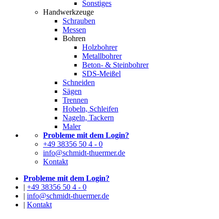
Sonstiges
Handwerkzeuge
Schrauben
Messen
Bohren
Holzbohrer
Metallbohrer
Beton- & Steinbohrer
SDS-Meißel
Schneiden
Sägen
Trennen
Hobeln, Schleifen
Nageln, Tackern
Maler
Probleme mit dem Login?
+49 38356 50 4 - 0
info@schmidt-thuermer.de
Kontakt
Probleme mit dem Login?
|
+49 38356 50 4 - 0
|
info@schmidt-thuermer.de
|
Kontakt