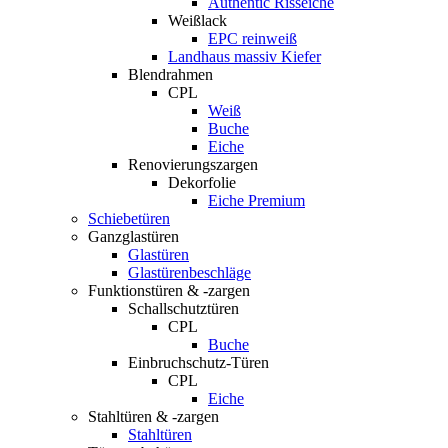
Authentic Risseiche
Weißlack
EPC reinweiß
Landhaus massiv Kiefer
Blendrahmen
CPL
Weiß
Buche
Eiche
Renovierungszargen
Dekorfolie
Eiche Premium
Schiebetüren
Ganzglastüren
Glastüren
Glastürenbeschläge
Funktionstüren & -zargen
Schallschutztüren
CPL
Buche
Einbruchschutz-Türen
CPL
Eiche
Stahltüren & -zargen
Stahltüren