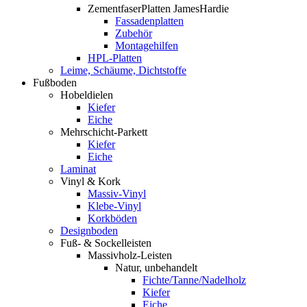
ZementfaserPlatten JamesHardie
Fassadenplatten
Zubehör
Montagehilfen
HPL-Platten
Leime, Schäume, Dichtstoffe
Fußboden
Hobeldielen
Kiefer
Eiche
Mehrschicht-Parkett
Kiefer
Eiche
Laminat
Vinyl & Kork
Massiv-Vinyl
Klebe-Vinyl
Korkböden
Designboden
Fuß- & Sockelleisten
Massivholz-Leisten
Natur, unbehandelt
Fichte/Tanne/Nadelholz
Kiefer
Eiche