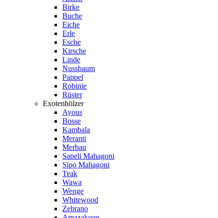
Birke
Buche
Eiche
Erle
Esche
Kirsche
Linde
Nussbaum
Pappel
Robinie
Rüster
Exotenhölzer
Ayous
Bosse
Kambala
Meranti
Merbau
Sapeli Mahagoni
Sipo Mahagoni
Teak
Wawa
Wenge
Whitewood
Zebrano
Amazakoue