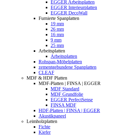
EGGER Arbeitsplatten
EGGER Interieurplatten
EGGER DecoWall
Furnierte Spanplatten
19 mm
26 mm
16 mm
9 mm
25 mm
Arbeitsplatten
Arbeitsplatten
Rohspan-Möbelplatten
zementgebundene Spanplatten
CLEAF
MDF & HDF Platten
MDF-Platten | FINSA | EGGER
MDF Standard
MDF Grundfolie
EGGER PerfectSense
FINSA MDF
HDF-Platten | FINSA | EGGER
Akustikpaneel
Leimholzplatten
Fichte
Kiefer