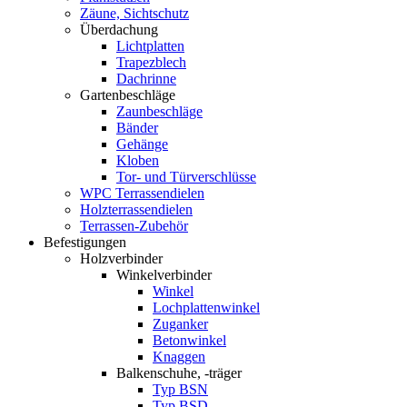
Zäune, Sichtschutz
Überdachung
Lichtplatten
Trapezblech
Dachrinne
Gartenbeschläge
Zaunbeschläge
Bänder
Gehänge
Kloben
Tor- und Türverschlüsse
WPC Terrassendielen
Holzterrassendielen
Terrassen-Zubehör
Befestigungen
Holzverbinder
Winkelverbinder
Winkel
Lochplattenwinkel
Zuganker
Betonwinkel
Knaggen
Balkenschuhe, -träger
Typ BSN
Typ BSD