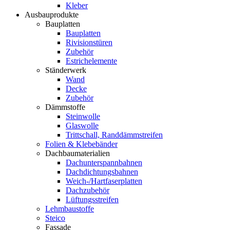
Kleber
Ausbauprodukte
Bauplatten
Bauplatten
Rivisionstüren
Zubehör
Estrichelemente
Ständerwerk
Wand
Decke
Zubehör
Dämmstoffe
Steinwolle
Glaswolle
Trittschall, Randdämmstreifen
Folien & Klebebänder
Dachbaumaterialien
Dachunterspannbahnen
Dachdichtungsbahnen
Weich-/Hartfaserplatten
Dachzubehör
Lüftungsstreifen
Lehmbaustoffe
Steico
Fassade