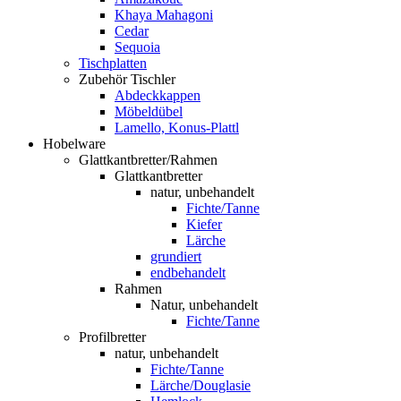
Khaya Mahagoni
Cedar
Sequoia
Tischplatten
Zubehör Tischler
Abdeckkappen
Möbeldübel
Lamello, Konus-Plattl
Hobelware
Glattkantbretter/Rahmen
Glattkantbretter
natur, unbehandelt
Fichte/Tanne
Kiefer
Lärche
grundiert
endbehandelt
Rahmen
Natur, unbehandelt
Fichte/Tanne
Profilbretter
natur, unbehandelt
Fichte/Tanne
Lärche/Douglasie