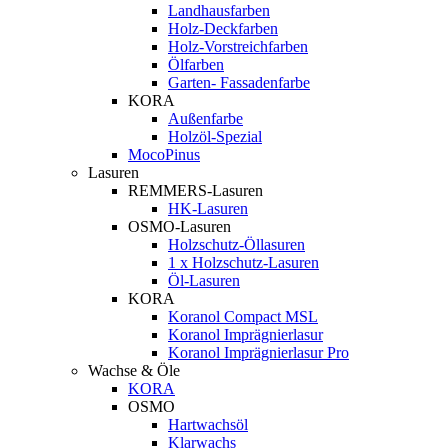
Landhausfarben
Holz-Deckfarben
Holz-Vorstreichfarben
Ölfarben
Garten- Fassadenfarbe
KORA
Außenfarbe
Holzöl-Spezial
MocoPinus
Lasuren
REMMERS-Lasuren
HK-Lasuren
OSMO-Lasuren
Holzschutz-Öllasuren
1 x Holzschutz-Lasuren
Öl-Lasuren
KORA
Koranol Compact MSL
Koranol Imprägnierlasur
Koranol Imprägnierlasur Pro
Wachse & Öle
KORA
OSMO
Hartwachsöl
Klarwachs