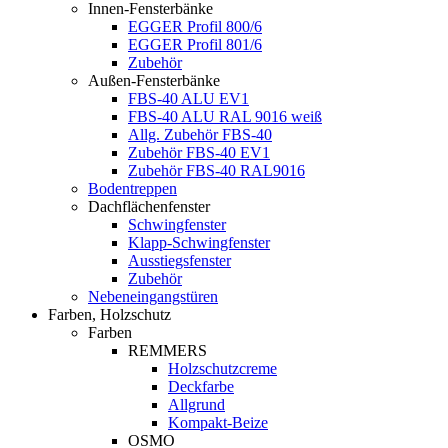
Innen-Fensterbänke
EGGER Profil 800/6
EGGER Profil 801/6
Zubehör
Außen-Fensterbänke
FBS-40 ALU EV1
FBS-40 ALU RAL 9016 weiß
Allg. Zubehör FBS-40
Zubehör FBS-40 EV1
Zubehör FBS-40 RAL9016
Bodentreppen
Dachflächenfenster
Schwingfenster
Klapp-Schwingfenster
Ausstiegsfenster
Zubehör
Nebeneingangstüren
Farben, Holzschutz
Farben
REMMERS
Holzschutzcreme
Deckfarbe
Allgrund
Kompakt-Beize
OSMO