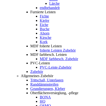
Lärche
endbehandelt
Furnierte Leisten
Fichte
Kiefer
Eiche
Buche
Ahorn
Kirsche
Kork
MDF folierte Leisten
folierte Leisten Zubehör
MDF farbbesch. Leisten
MDF farbbesch. Zubehör
PVC-Leisten
PVC-Leiste-Zubehör
Zubehör
Allgemeines Zubehör
Trittschall, Unterlagen
Randdämmstreifen
Grundierungen, Kleber
Oberflächenversieglung, -pflege
BONA
HQ
OSMO