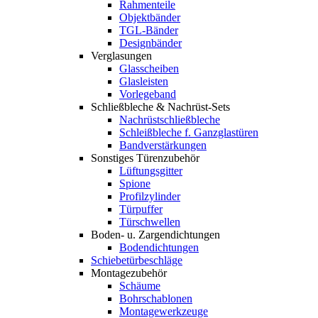
Rahmenteile
Objektbänder
TGL-Bänder
Designbänder
Verglasungen
Glasscheiben
Glasleisten
Vorlegeband
Schließbleche & Nachrüst-Sets
Nachrüstschließbleche
Schleißbleche f. Ganzglastüren
Bandverstärkungen
Sonstiges Türenzubehör
Lüftungsgitter
Spione
Profilzylinder
Türpuffer
Türschwellen
Boden- u. Zargendichtungen
Bodendichtungen
Schiebetürbeschläge
Montagezubehör
Schäume
Bohrschablonen
Montagewerkzeuge