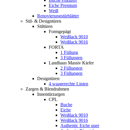
Buche exklusiv
Eiche Premium
Weiß
Renovierungstürblätter
Stil- & Designtüren
Stiltüren
Formgepägt
Weißlack 9010
Weißlack 9016
FORTA
1 Füllung
3 Füllungen
Landhaus Massiv Kiefer
2 Füllungen
3 Füllungen
Designtüren
4 waagerechte Linien
Zargen & Blendrahmen
Innentürzargen
CPL
Buche
Eiche
Weißlack 9010
Weißlack 9016
Authentic Eiche quer