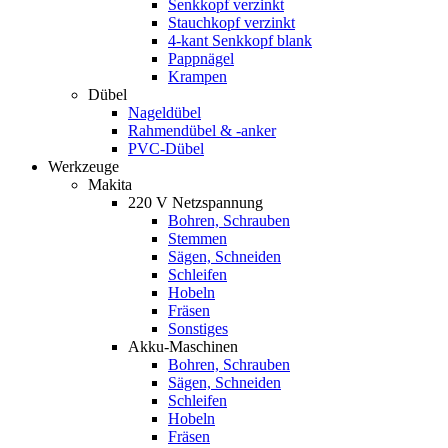
Senkkopf verzinkt
Stauchkopf verzinkt
4-kant Senkkopf blank
Pappnägel
Krampen
Dübel
Nageldübel
Rahmendübel & -anker
PVC-Dübel
Werkzeuge
Makita
220 V Netzspannung
Bohren, Schrauben
Stemmen
Sägen, Schneiden
Schleifen
Hobeln
Fräsen
Sonstiges
Akku-Maschinen
Bohren, Schrauben
Sägen, Schneiden
Schleifen
Hobeln
Fräsen