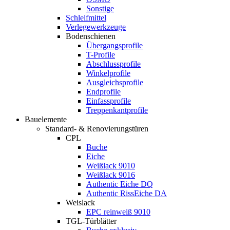
Sonstige
Schleifmittel
Verlegewerkzeuge
Bodenschienen
Übergangsprofile
T-Profile
Abschlussprofile
Winkelprofile
Ausgleichsprofile
Endprofile
Einfassprofile
Treppenkantprofile
Bauelemente
Standard- & Renovierungstüren
CPL
Buche
Eiche
Weißlack 9010
Weißlack 9016
Authentic Eiche DQ
Authentic RissEiche DA
Weislack
EPC reinweiß 9010
TGL-Türblätter