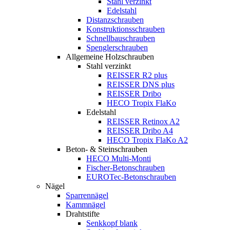
Stahl verzinkt
Edelstahl
Distanzschrauben
Konstruktionsschrauben
Schnellbauschrauben
Spenglerschrauben
Allgemeine Holzschrauben
Stahl verzinkt
REISSER R2 plus
REISSER DNS plus
REISSER Dribo
HECO Tropix FlaKo
Edelstahl
REISSER Retinox A2
REISSER Dribo A4
HECO Tropix FlaKo A2
Beton- & Steinschrauben
HECO Multi-Monti
Fischer-Betonschrauben
EUROTec-Betonschrauben
Nägel
Sparrennägel
Kammnägel
Drahtstifte
Senkkopf blank