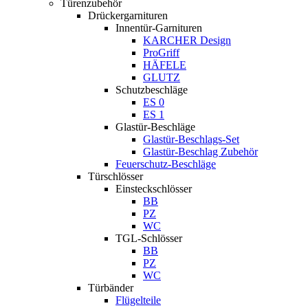
Türenzubehör
Drückergarnituren
Innentür-Garnituren
KARCHER Design
ProGriff
HÄFELE
GLUTZ
Schutzbeschläge
ES 0
ES 1
Glastür-Beschläge
Glastür-Beschlags-Set
Glastür-Beschlag Zubehör
Feuerschutz-Beschläge
Türschlösser
Einsteckschlösser
BB
PZ
WC
TGL-Schlösser
BB
PZ
WC
Türbänder
Flügelteile