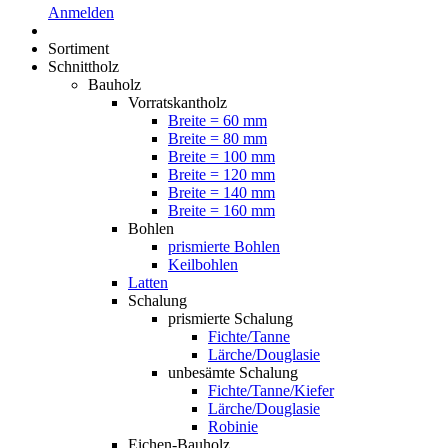
Anmelden
Sortiment
Schnittholz
Bauholz
Vorratskantholz
Breite = 60 mm
Breite = 80 mm
Breite = 100 mm
Breite = 120 mm
Breite = 140 mm
Breite = 160 mm
Bohlen
prismierte Bohlen
Keilbohlen
Latten
Schalung
prismierte Schalung
Fichte/Tanne
Lärche/Douglasie
unbesämte Schalung
Fichte/Tanne/Kiefer
Lärche/Douglasie
Robinie
Eichen-Bauholz