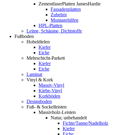
ZementfaserPlatten JamesHardie
Fassadenplatten
Zubehör
Montagehilfen
HPL-Platten
Leime, Schäume, Dichtstoffe
Fußboden
Hobeldielen
Kiefer
Eiche
Mehrschicht-Parkett
Kiefer
Eiche
Laminat
Vinyl & Kork
Massiv-Vinyl
Klebe-Vinyl
Korkböden
Designboden
Fuß- & Sockelleisten
Massivholz-Leisten
Natur, unbehandelt
Fichte/Tanne/Nadelholz
Kiefer
Eiche