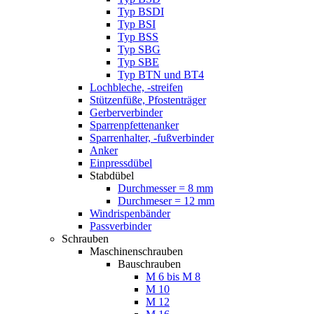
Typ BSDI
Typ BSI
Typ BSS
Typ SBG
Typ SBE
Typ BTN und BT4
Lochbleche, -streifen
Stützenfüße, Pfostenträger
Gerberverbinder
Sparrenpfettenanker
Sparrenhalter, -fußverbinder
Anker
Einpressdübel
Stabdübel
Durchmesser = 8 mm
Durchmeser = 12 mm
Windrispenbänder
Passverbinder
Schrauben
Maschinenschrauben
Bauschrauben
M 6 bis M 8
M 10
M 12