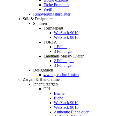
Buche exklusiv
Eiche Premium
Weiß
Renovierungstürblätter
Stil- & Designtüren
Stiltüren
Formgepägt
Weißlack 9010
Weißlack 9016
FORTA
1 Füllung
3 Füllungen
Landhaus Massiv Kiefer
2 Füllungen
3 Füllungen
Designtüren
4 waagerechte Linien
Zargen & Blendrahmen
Innentürzargen
CPL
Buche
Eiche
Weißlack 9010
Weißlack 9016
Authentic Eiche quer