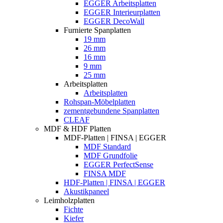
EGGER Arbeitsplatten
EGGER Interieurplatten
EGGER DecoWall
Furnierte Spanplatten
19 mm
26 mm
16 mm
9 mm
25 mm
Arbeitsplatten
Arbeitsplatten
Rohspan-Möbelplatten
zementgebundene Spanplatten
CLEAF
MDF & HDF Platten
MDF-Platten | FINSA | EGGER
MDF Standard
MDF Grundfolie
EGGER PerfectSense
FINSA MDF
HDF-Platten | FINSA | EGGER
Akustikpaneel
Leimholzplatten
Fichte
Kiefer