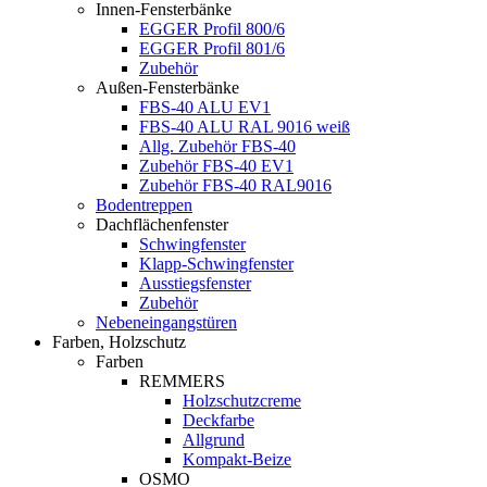
Innen-Fensterbänke
EGGER Profil 800/6
EGGER Profil 801/6
Zubehör
Außen-Fensterbänke
FBS-40 ALU EV1
FBS-40 ALU RAL 9016 weiß
Allg. Zubehör FBS-40
Zubehör FBS-40 EV1
Zubehör FBS-40 RAL9016
Bodentreppen
Dachflächenfenster
Schwingfenster
Klapp-Schwingfenster
Ausstiegsfenster
Zubehör
Nebeneingangstüren
Farben, Holzschutz
Farben
REMMERS
Holzschutzcreme
Deckfarbe
Allgrund
Kompakt-Beize
OSMO