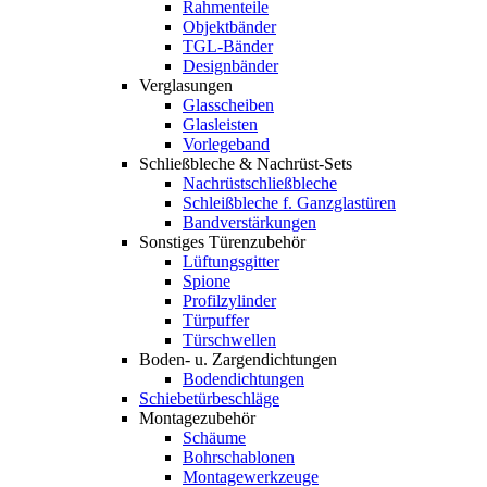
Rahmenteile
Objektbänder
TGL-Bänder
Designbänder
Verglasungen
Glasscheiben
Glasleisten
Vorlegeband
Schließbleche & Nachrüst-Sets
Nachrüstschließbleche
Schleißbleche f. Ganzglastüren
Bandverstärkungen
Sonstiges Türenzubehör
Lüftungsgitter
Spione
Profilzylinder
Türpuffer
Türschwellen
Boden- u. Zargendichtungen
Bodendichtungen
Schiebetürbeschläge
Montagezubehör
Schäume
Bohrschablonen
Montagewerkzeuge