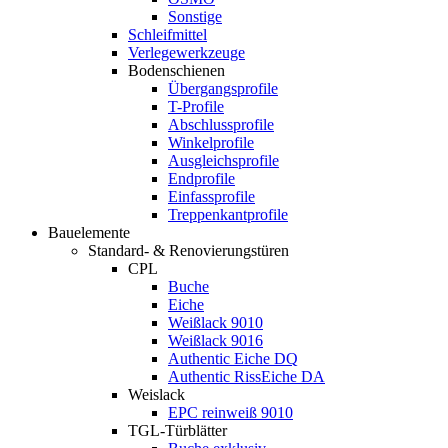
Sonstige
Schleifmittel
Verlegewerkzeuge
Bodenschienen
Übergangsprofile
T-Profile
Abschlussprofile
Winkelprofile
Ausgleichsprofile
Endprofile
Einfassprofile
Treppenkantprofile
Bauelemente
Standard- & Renovierungstüren
CPL
Buche
Eiche
Weißlack 9010
Weißlack 9016
Authentic Eiche DQ
Authentic RissEiche DA
Weislack
EPC reinweiß 9010
TGL-Türblätter