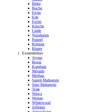
Birke
Buche
Eiche
Erle
Esche
Kirsche
Linde
Nussbaum
Pappel
Robinie
Rüster
Exotenhölzer
Ayous
Bosse
Kambala
Meranti
Merbau
Sapeli Mahagoni
Sipo Mahagoni
Teak
Wawa
Wenge
Whitewood
Zebrano
Amazakoue