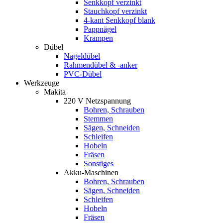
Senkkopf verzinkt
Stauchkopf verzinkt
4-kant Senkkopf blank
Pappnägel
Krampen
Dübel
Nageldübel
Rahmendübel & -anker
PVC-Dübel
Werkzeuge
Makita
220 V Netzspannung
Bohren, Schrauben
Stemmen
Sägen, Schneiden
Schleifen
Hobeln
Fräsen
Sonstiges
Akku-Maschinen
Bohren, Schrauben
Sägen, Schneiden
Schleifen
Hobeln
Fräsen