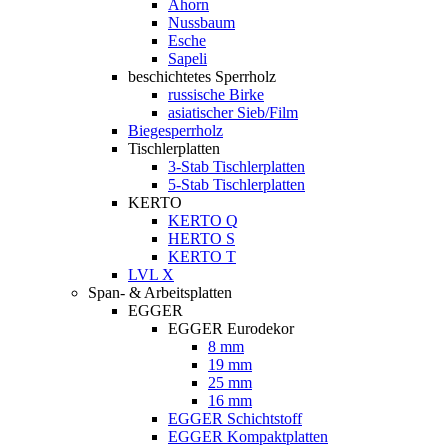
Ahorn
Nussbaum
Esche
Sapeli
beschichtetes Sperrholz
russische Birke
asiatischer Sieb/Film
Biegesperrholz
Tischlerplatten
3-Stab Tischlerplatten
5-Stab Tischlerplatten
KERTO
KERTO Q
HERTO S
KERTO T
LVL X
Span- & Arbeitsplatten
EGGER
EGGER Eurodekor
8 mm
19 mm
25 mm
16 mm
EGGER Schichtstoff
EGGER Kompaktplatten