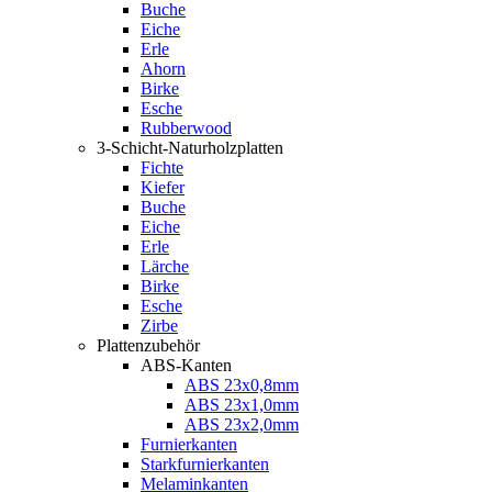
Buche
Eiche
Erle
Ahorn
Birke
Esche
Rubberwood
3-Schicht-Naturholzplatten
Fichte
Kiefer
Buche
Eiche
Erle
Lärche
Birke
Esche
Zirbe
Plattenzubehör
ABS-Kanten
ABS 23x0,8mm
ABS 23x1,0mm
ABS 23x2,0mm
Furnierkanten
Starkfurnierkanten
Melaminkanten