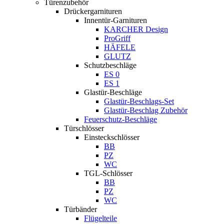
Türenzubehör
Drückergarnituren
Innentür-Garnituren
KARCHER Design
ProGriff
HÄFELE
GLUTZ
Schutzbeschläge
ES 0
ES 1
Glastür-Beschläge
Glastür-Beschlags-Set
Glastür-Beschlag Zubehör
Feuerschutz-Beschläge
Türschlösser
Einsteckschlösser
BB
PZ
WC
TGL-Schlösser
BB
PZ
WC
Türbänder
Flügelteile