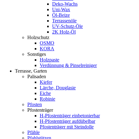
Deko-Wachs
Uni-Wax
Öl-Beize
Terrassenöle
UV-Schutz-Öle
2K Holz-Öl
Holzschutz
OSMO
KORA
Sonstiges
Holzpaste
Verdünnung & Pinselreiniger
Terrasse, Garten
Palisaden
Kiefer
Lärche, Douglasie
Eiche
Robinie
Pfosten
Pfostenträger
H-Pfostenträger einbetonierbar
H-Pfostenträger aufdübelbar
Pfostenträger mit Steindolle
Pfähle
Pfahlstützen