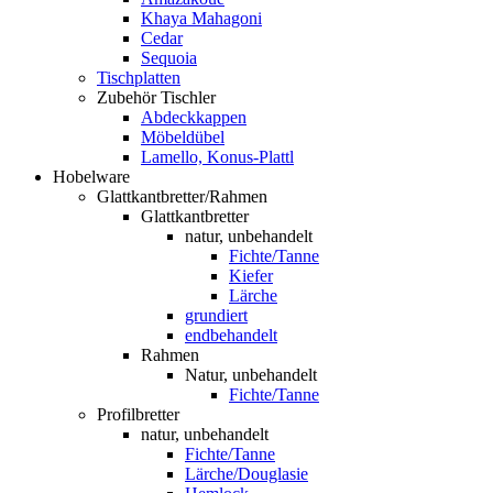
Khaya Mahagoni
Cedar
Sequoia
Tischplatten
Zubehör Tischler
Abdeckkappen
Möbeldübel
Lamello, Konus-Plattl
Hobelware
Glattkantbretter/Rahmen
Glattkantbretter
natur, unbehandelt
Fichte/Tanne
Kiefer
Lärche
grundiert
endbehandelt
Rahmen
Natur, unbehandelt
Fichte/Tanne
Profilbretter
natur, unbehandelt
Fichte/Tanne
Lärche/Douglasie