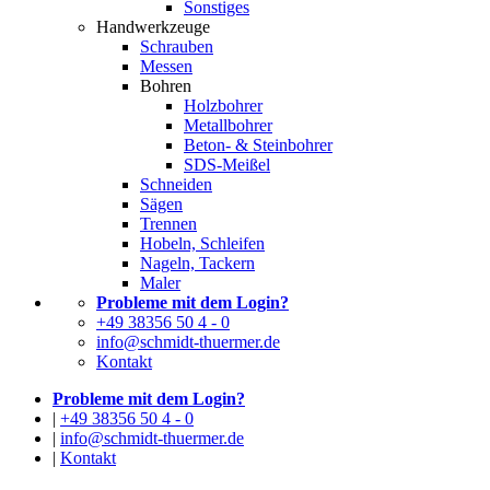
Sonstiges
Handwerkzeuge
Schrauben
Messen
Bohren
Holzbohrer
Metallbohrer
Beton- & Steinbohrer
SDS-Meißel
Schneiden
Sägen
Trennen
Hobeln, Schleifen
Nageln, Tackern
Maler
Probleme mit dem Login?
+49 38356 50 4 - 0
info@schmidt-thuermer.de
Kontakt
Probleme mit dem Login?
|
+49 38356 50 4 - 0
|
info@schmidt-thuermer.de
|
Kontakt