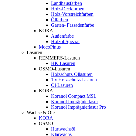
Landhausfarben
Holz-Deckfarben
Holz-Vorstreichfarben
Ölfarben
Garten- Fassadenfarbe
KORA
Außenfarbe
Holzöl-Spezial
MocoPinus
Lasuren
REMMERS-Lasuren
HK-Lasuren
OSMO-Lasuren
Holzschutz-Öllasuren
1 x Holzschutz-Lasuren
Öl-Lasuren
KORA
Koranol Compact MSL
Koranol Imprägnierlasur
Koranol Imprägnierlasur Pro
Wachse & Öle
KORA
OSMO
Hartwachsöl
Klarwachs