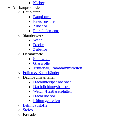
Kleber
Ausbauprodukte
Bauplatten
Bauplatten
Rivisionstüren
Zubehör
Estrichelemente
Ständerwerk
Wand
Decke
Zubehör
Dämmstoffe
Steinwolle
Glaswolle
Trittschall, Randdämmstreifen
Folien & Klebebänder
Dachbaumaterialien
Dachunterspannbahnen
Dachdichtungsbahnen
Weich-/Hartfaserplatten
Dachzubehör
Lüftungsstreifen
Lehmbaustoffe
Steico
Fassade