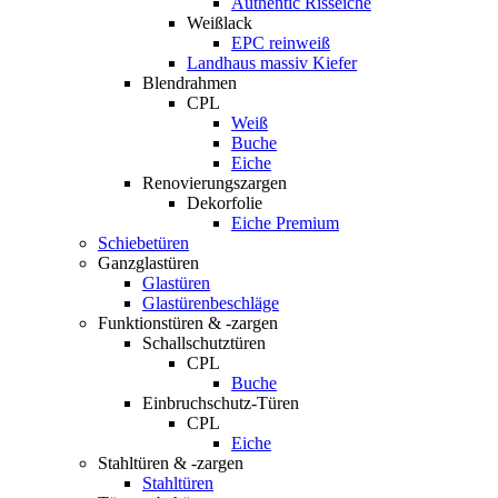
Authentic Risseiche
Weißlack
EPC reinweiß
Landhaus massiv Kiefer
Blendrahmen
CPL
Weiß
Buche
Eiche
Renovierungszargen
Dekorfolie
Eiche Premium
Schiebetüren
Ganzglastüren
Glastüren
Glastürenbeschläge
Funktionstüren & -zargen
Schallschutztüren
CPL
Buche
Einbruchschutz-Türen
CPL
Eiche
Stahltüren & -zargen
Stahltüren