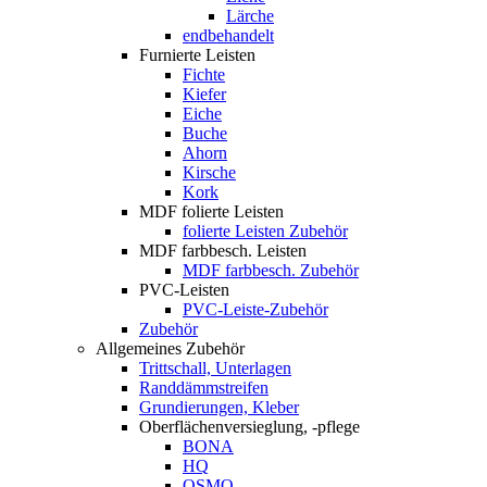
Lärche
endbehandelt
Furnierte Leisten
Fichte
Kiefer
Eiche
Buche
Ahorn
Kirsche
Kork
MDF folierte Leisten
folierte Leisten Zubehör
MDF farbbesch. Leisten
MDF farbbesch. Zubehör
PVC-Leisten
PVC-Leiste-Zubehör
Zubehör
Allgemeines Zubehör
Trittschall, Unterlagen
Randdämmstreifen
Grundierungen, Kleber
Oberflächenversieglung, -pflege
BONA
HQ
OSMO