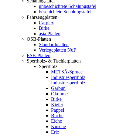
Schalungstafel
unbeschichtete Schalungstafel
beschichtete Schalungstafel
Fahrzeugplatten
Carplex
Birke
asia Platten
OSB-Platten
Standardplatten
Verlegeplatten NuF
ESB-Platten
Sperrholz- & Tischlerplatten
Sperrholz
METSÄ-Spruce
Industriesperrholz
Industriesperrholz
Garbun
Okoume
Birke
Kiefer
Pappel
Buche
Eiche
Kirsche
Erle