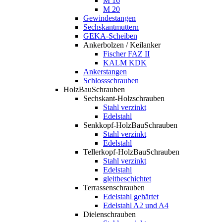
M 16
M 20
Gewindestangen
Sechskantmuttern
GEKA-Scheiben
Ankerbolzen / Keilanker
Fischer FAZ II
KALM KDK
Ankerstangen
Schlossschrauben
HolzBauSchrauben
Sechskant-Holzschrauben
Stahl verzinkt
Edelstahl
Senkkopf-HolzBauSchrauben
Stahl verzinkt
Edelstahl
Tellerkopf-HolzBauSchrauben
Stahl verzinkt
Edelstahl
gleitbeschichtet
Terrassenschrauben
Edelstahl gehärtet
Edelstahl A2 und A4
Dielenschrauben