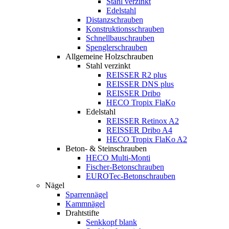
Stahl verzinkt
Edelstahl
Distanzschrauben
Konstruktionsschrauben
Schnellbauschrauben
Spenglerschrauben
Allgemeine Holzschrauben
Stahl verzinkt
REISSER R2 plus
REISSER DNS plus
REISSER Dribo
HECO Tropix FlaKo
Edelstahl
REISSER Retinox A2
REISSER Dribo A4
HECO Tropix FlaKo A2
Beton- & Steinschrauben
HECO Multi-Monti
Fischer-Betonschrauben
EUROTec-Betonschrauben
Nägel
Sparrennägel
Kammnägel
Drahtstifte
Senkkopf blank