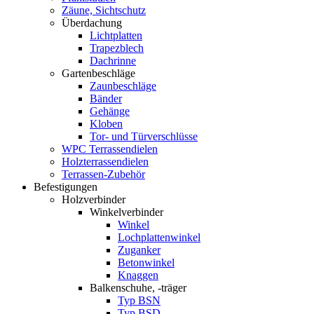
Zäune, Sichtschutz
Überdachung
Lichtplatten
Trapezblech
Dachrinne
Gartenbeschläge
Zaunbeschläge
Bänder
Gehänge
Kloben
Tor- und Türverschlüsse
WPC Terrassendielen
Holzterrassendielen
Terrassen-Zubehör
Befestigungen
Holzverbinder
Winkelverbinder
Winkel
Lochplattenwinkel
Zuganker
Betonwinkel
Knaggen
Balkenschuhe, -träger
Typ BSN
Typ BSD