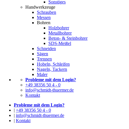
Sonstiges
Handwerkzeuge
Schrauben
Messen
Bohren
Holzbohrer
Metallbohrer
Beton- & Steinbohrer
SDS-Meißel
Schneiden
Sägen
Trennen
Hobeln, Schleifen
Nageln, Tackern
Maler
Probleme mit dem Login?
+49 38356 50 4 - 0
info@schmidt-thuermer.de
Kontakt
Probleme mit dem Login?
|
+49 38356 50 4 - 0
|
info@schmidt-thuermer.de
|
Kontakt