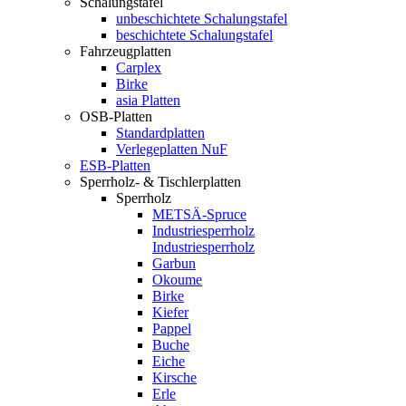
Schalungstafel
unbeschichtete Schalungstafel
beschichtete Schalungstafel
Fahrzeugplatten
Carplex
Birke
asia Platten
OSB-Platten
Standardplatten
Verlegeplatten NuF
ESB-Platten
Sperrholz- & Tischlerplatten
Sperrholz
METSÄ-Spruce
Industriesperrholz
Industriesperrholz
Garbun
Okoume
Birke
Kiefer
Pappel
Buche
Eiche
Kirsche
Erle