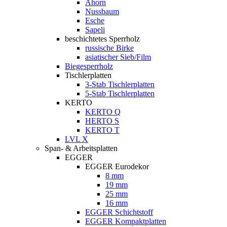
Ahorn
Nussbaum
Esche
Sapeli
beschichtetes Sperrholz
russische Birke
asiatischer Sieb/Film
Biegesperrholz
Tischlerplatten
3-Stab Tischlerplatten
5-Stab Tischlerplatten
KERTO
KERTO Q
HERTO S
KERTO T
LVL X
Span- & Arbeitsplatten
EGGER
EGGER Eurodekor
8 mm
19 mm
25 mm
16 mm
EGGER Schichtstoff
EGGER Kompaktplatten