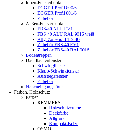
Innen-Fensterbänke
EGGER Profil 800/6
EGGER Profil 801/6
Zubehör
Außen-Fensterbänke
FBS-40 ALU EV1
FBS-40 ALU RAL 9016 weiß
Allg. Zubehör FBS-40
Zubehör FBS-40 EV1
Zubehör FBS-40 RAL9016
Bodentreppen
Dachflächenfenster
Schwingfenster
Klapp-Schwingfenster
Ausstiegsfenster
Zubehör
Nebeneingangstüren
Farben, Holzschutz
Farben
REMMERS
Holzschutzcreme
Deckfarbe
Allgrund
Kompakt-Beize
OSMO