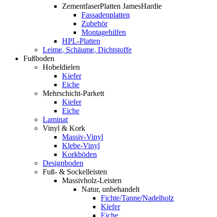
ZementfaserPlatten JamesHardie
Fassadenplatten
Zubehör
Montagehilfen
HPL-Platten
Leime, Schäume, Dichtstoffe
Fußboden
Hobeldielen
Kiefer
Eiche
Mehrschicht-Parkett
Kiefer
Eiche
Laminat
Vinyl & Kork
Massiv-Vinyl
Klebe-Vinyl
Korkböden
Designboden
Fuß- & Sockelleisten
Massivholz-Leisten
Natur, unbehandelt
Fichte/Tanne/Nadelholz
Kiefer
Eiche