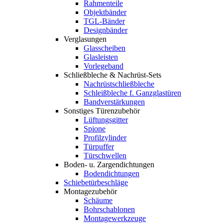
Rahmenteile
Objektbänder
TGL-Bänder
Designbänder
Verglasungen
Glasscheiben
Glasleisten
Vorlegeband
Schließbleche & Nachrüst-Sets
Nachrüstschließbleche
Schleißbleche f. Ganzglastüren
Bandverstärkungen
Sonstiges Türenzubehör
Lüftungsgitter
Spione
Profilzylinder
Türpuffer
Türschwellen
Boden- u. Zargendichtungen
Bodendichtungen
Schiebetürbeschläge
Montagezubehör
Schäume
Bohrschablonen
Montagewerkzeuge