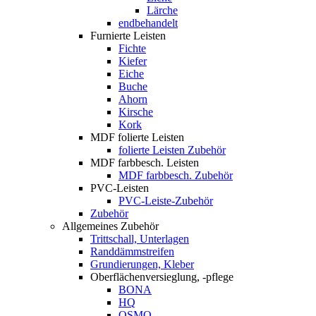
Lärche
endbehandelt
Furnierte Leisten
Fichte
Kiefer
Eiche
Buche
Ahorn
Kirsche
Kork
MDF folierte Leisten
folierte Leisten Zubehör
MDF farbbesch. Leisten
MDF farbbesch. Zubehör
PVC-Leisten
PVC-Leiste-Zubehör
Zubehör
Allgemeines Zubehör
Trittschall, Unterlagen
Randdämmstreifen
Grundierungen, Kleber
Oberflächenversieglung, -pflege
BONA
HQ
OSMO