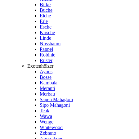
Birke
Buche
Eiche
Erle
Esche
Kirsche
Linde
Nussbaum
Pappel
Robinie
Rüster
Exotenhölzer
Ayous
Bosse
Kambala
Meranti
Merbau
Sapeli Mahagoni
Sipo Mahagoni
Teak
Wawa
Wenge
Whitewood
Zebrano
Amazakoue