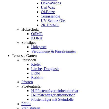
Deko-Wachs
Uni-Wax
Öl-Beize
Terrassenöle
UV-Schutz-Öle
2K Holz-Öl
Holzschutz
OSMO
KORA
Sonstiges
Holzpaste
Verdünnung & Pinselreiniger
Terrasse, Garten
Palisaden
Kiefer
Lärche, Douglasie
Eiche
Robinie
Pfosten
Pfostenträger
H-Pfostenträger einbetonierbar
H-Pfostenträger aufdübelbar
Pfostenträger mit Steindolle
Pfähle
Pfahlstützen