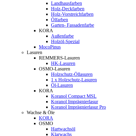
Landhausfarben
Holz-Deckfarben
Holz-Vorstreichfarben
Ölfarben
Garten- Fassadenfarbe
KORA
Außenfarbe
Holzöl-Spezial
MocoPinus
Lasuren
REMMERS-Lasuren
HK-Lasuren
OSMO-Lasuren
Holzschutz-Öllasuren
1 x Holzschutz-Lasuren
Öl-Lasuren
KORA
Koranol Compact MSL
Koranol Imprägnierlasur
Koranol Imprägnierlasur Pro
Wachse & Öle
KORA
OSMO
Hartwachsöl
Klarwachs