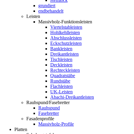
Hemlock
grundiert
endbehandelt
Leisten
Massivholz-Funktionsleisten
Viertelstableisten
Hohlkehlleisten
Abschlussleisten
Eckschutzleisten
Bankleisten
Dreikantleisten
Tischleisten
Deckleisten
Rechteckleisten
Quadratstäbe
Rundstäbe
Flachleisten
UK-Leisten
Abachi-Dreikantleisten
Rauhspund/Fasebretter
Rauhspund
Fasebretter
Fasadenprofile
Massivholz-Profile
Platten