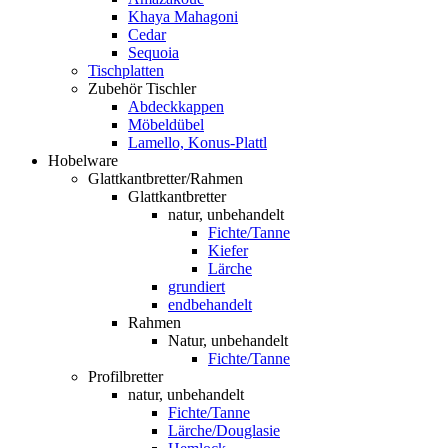
Khaya Mahagoni
Cedar
Sequoia
Tischplatten
Zubehör Tischler
Abdeckkappen
Möbeldübel
Lamello, Konus-Plattl
Hobelware
Glattkantbretter/Rahmen
Glattkantbretter
natur, unbehandelt
Fichte/Tanne
Kiefer
Lärche
grundiert
endbehandelt
Rahmen
Natur, unbehandelt
Fichte/Tanne
Profilbretter
natur, unbehandelt
Fichte/Tanne
Lärche/Douglasie