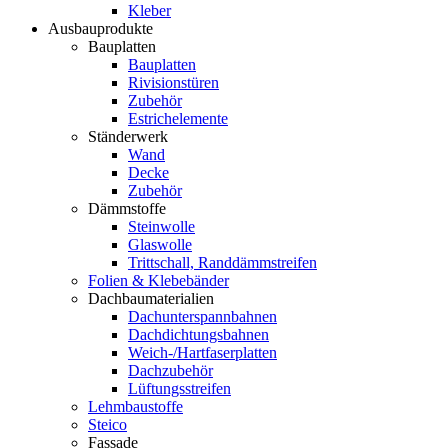
Kleber
Ausbauprodukte
Bauplatten
Bauplatten
Rivisionstüren
Zubehör
Estrichelemente
Ständerwerk
Wand
Decke
Zubehör
Dämmstoffe
Steinwolle
Glaswolle
Trittschall, Randdämmstreifen
Folien & Klebebänder
Dachbaumaterialien
Dachunterspannbahnen
Dachdichtungsbahnen
Weich-/Hartfaserplatten
Dachzubehör
Lüftungsstreifen
Lehmbaustoffe
Steico
Fassade