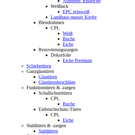
Authentic Risseiche
Weißlack
EPC reinweiß
Landhaus massiv Kiefer
Blendrahmen
CPL
Weiß
Buche
Eiche
Renovierungszargen
Dekorfolie
Eiche Premium
Schiebetüren
Ganzglastüren
Glastüren
Glastürenbeschläge
Funktionstüren & -zargen
Schallschutztüren
CPL
Buche
Einbruchschutz-Türen
CPL
Eiche
Stahltüren & -zargen
Stahltüren