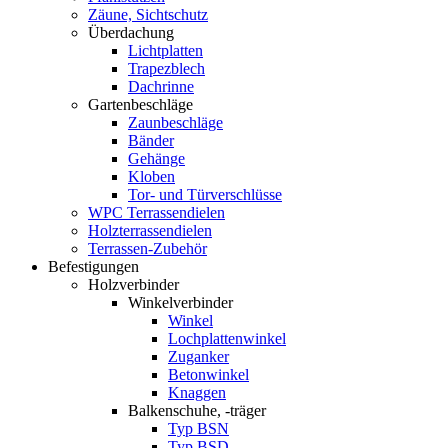
Zäune, Sichtschutz
Überdachung
Lichtplatten
Trapezblech
Dachrinne
Gartenbeschläge
Zaunbeschläge
Bänder
Gehänge
Kloben
Tor- und Türverschlüsse
WPC Terrassendielen
Holzterrassendielen
Terrassen-Zubehör
Befestigungen
Holzverbinder
Winkelverbinder
Winkel
Lochplattenwinkel
Zuganker
Betonwinkel
Knaggen
Balkenschuhe, -träger
Typ BSN
Typ BSD