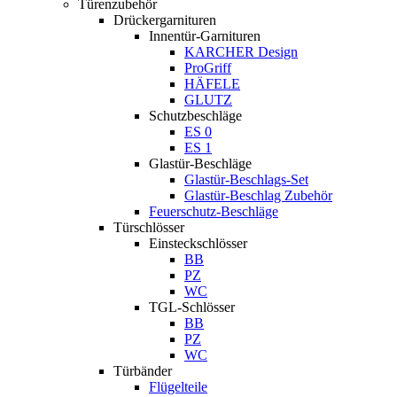
Türenzubehör
Drückergarnituren
Innentür-Garnituren
KARCHER Design
ProGriff
HÄFELE
GLUTZ
Schutzbeschläge
ES 0
ES 1
Glastür-Beschläge
Glastür-Beschlags-Set
Glastür-Beschlag Zubehör
Feuerschutz-Beschläge
Türschlösser
Einsteckschlösser
BB
PZ
WC
TGL-Schlösser
BB
PZ
WC
Türbänder
Flügelteile