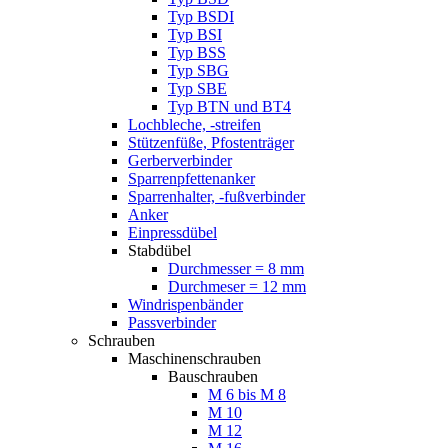
Typ BSDI
Typ BSI
Typ BSS
Typ SBG
Typ SBE
Typ BTN und BT4
Lochbleche, -streifen
Stützenfüße, Pfostenträger
Gerberverbinder
Sparrenpfettenanker
Sparrenhalter, -fußverbinder
Anker
Einpressdübel
Stabdübel
Durchmesser = 8 mm
Durchmeser = 12 mm
Windrispenbänder
Passverbinder
Schrauben
Maschinenschrauben
Bauschrauben
M 6 bis M 8
M 10
M 12