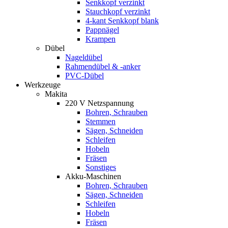
Senkkopf verzinkt
Stauchkopf verzinkt
4-kant Senkkopf blank
Pappnägel
Krampen
Dübel
Nageldübel
Rahmendübel & -anker
PVC-Dübel
Werkzeuge
Makita
220 V Netzspannung
Bohren, Schrauben
Stemmen
Sägen, Schneiden
Schleifen
Hobeln
Fräsen
Sonstiges
Akku-Maschinen
Bohren, Schrauben
Sägen, Schneiden
Schleifen
Hobeln
Fräsen