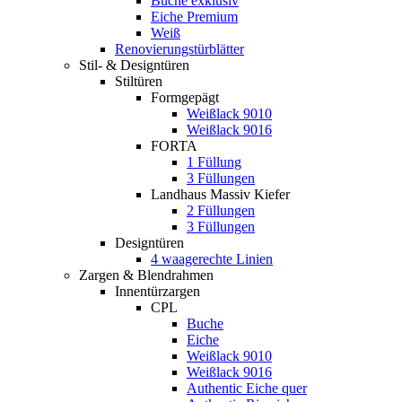
Buche exklusiv
Eiche Premium
Weiß
Renovierungstürblätter
Stil- & Designtüren
Stiltüren
Formgepägt
Weißlack 9010
Weißlack 9016
FORTA
1 Füllung
3 Füllungen
Landhaus Massiv Kiefer
2 Füllungen
3 Füllungen
Designtüren
4 waagerechte Linien
Zargen & Blendrahmen
Innentürzargen
CPL
Buche
Eiche
Weißlack 9010
Weißlack 9016
Authentic Eiche quer