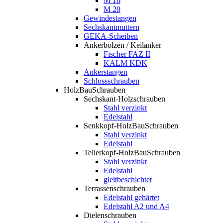
M 16
M 20
Gewindestangen
Sechskantmuttern
GEKA-Scheiben
Ankerbolzen / Keilanker
Fischer FAZ II
KALM KDK
Ankerstangen
Schlossschrauben
HolzBauSchrauben
Sechskant-Holzschrauben
Stahl verzinkt
Edelstahl
Senkkopf-HolzBauSchrauben
Stahl verzinkt
Edelstahl
Tellerkopf-HolzBauSchrauben
Stahl verzinkt
Edelstahl
gleitbeschichtet
Terrassenschrauben
Edelstahl gehärtet
Edelstahl A2 und A4
Dielenschrauben