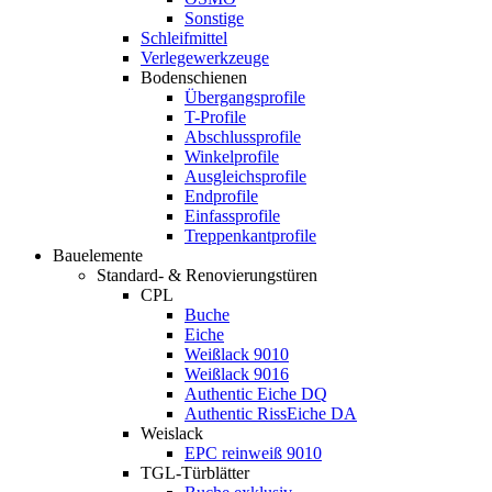
Sonstige
Schleifmittel
Verlegewerkzeuge
Bodenschienen
Übergangsprofile
T-Profile
Abschlussprofile
Winkelprofile
Ausgleichsprofile
Endprofile
Einfassprofile
Treppenkantprofile
Bauelemente
Standard- & Renovierungstüren
CPL
Buche
Eiche
Weißlack 9010
Weißlack 9016
Authentic Eiche DQ
Authentic RissEiche DA
Weislack
EPC reinweiß 9010
TGL-Türblätter