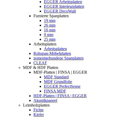
EGGER Arbeitsplatten
EGGER Interieurplatten
EGGER DecoWall
Furnierte Spanplatten
19 mm
26 mm
16 mm
9 mm
25 mm
Arbeitsplatten
Arbeitsplatten
Rohspan-Möbelplatten
zementgebundene Spanplatten
CLEAF
MDF & HDF Platten
MDF-Platten | FINSA | EGGER
MDF Standard
MDF Grundfolie
EGGER PerfectSense
FINSA MDF
HDF-Platten | FINSA | EGGER
Akustikpaneel
Leimholzplatten
Fichte
Kiefer