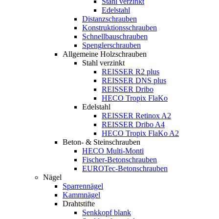
Stahl verzinkt
Edelstahl
Distanzschrauben
Konstruktionsschrauben
Schnellbauschrauben
Spenglerschrauben
Allgemeine Holzschrauben
Stahl verzinkt
REISSER R2 plus
REISSER DNS plus
REISSER Dribo
HECO Tropix FlaKo
Edelstahl
REISSER Retinox A2
REISSER Dribo A4
HECO Tropix FlaKo A2
Beton- & Steinschrauben
HECO Multi-Monti
Fischer-Betonschrauben
EUROTec-Betonschrauben
Nägel
Sparrennägel
Kammnägel
Drahtstifte
Senkkopf blank