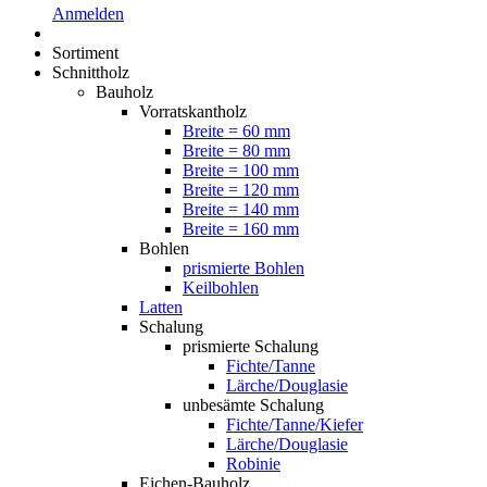
Anmelden
Sortiment
Schnittholz
Bauholz
Vorratskantholz
Breite = 60 mm
Breite = 80 mm
Breite = 100 mm
Breite = 120 mm
Breite = 140 mm
Breite = 160 mm
Bohlen
prismierte Bohlen
Keilbohlen
Latten
Schalung
prismierte Schalung
Fichte/Tanne
Lärche/Douglasie
unbesämte Schalung
Fichte/Tanne/Kiefer
Lärche/Douglasie
Robinie
Eichen-Bauholz