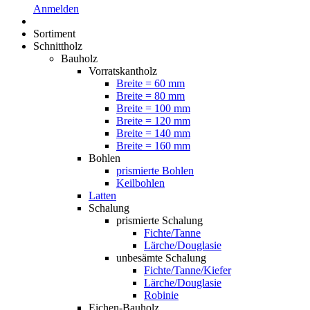
Anmelden
Sortiment
Schnittholz
Bauholz
Vorratskantholz
Breite = 60 mm
Breite = 80 mm
Breite = 100 mm
Breite = 120 mm
Breite = 140 mm
Breite = 160 mm
Bohlen
prismierte Bohlen
Keilbohlen
Latten
Schalung
prismierte Schalung
Fichte/Tanne
Lärche/Douglasie
unbesämte Schalung
Fichte/Tanne/Kiefer
Lärche/Douglasie
Robinie
Eichen-Bauholz