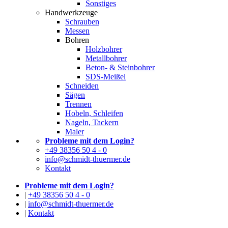
Sonstiges
Handwerkzeuge
Schrauben
Messen
Bohren
Holzbohrer
Metallbohrer
Beton- & Steinbohrer
SDS-Meißel
Schneiden
Sägen
Trennen
Hobeln, Schleifen
Nageln, Tackern
Maler
Probleme mit dem Login?
+49 38356 50 4 - 0
info@schmidt-thuermer.de
Kontakt
Probleme mit dem Login?
|
+49 38356 50 4 - 0
|
info@schmidt-thuermer.de
|
Kontakt