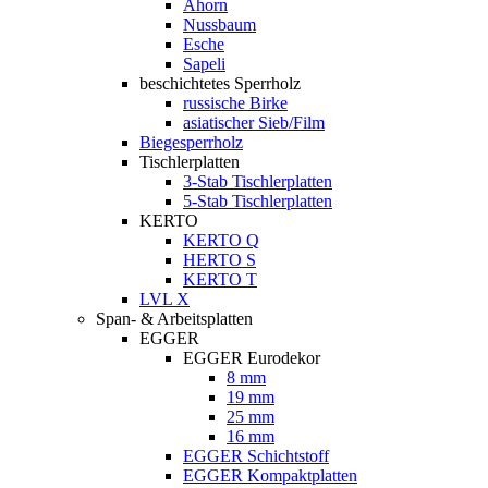
Ahorn
Nussbaum
Esche
Sapeli
beschichtetes Sperrholz
russische Birke
asiatischer Sieb/Film
Biegesperrholz
Tischlerplatten
3-Stab Tischlerplatten
5-Stab Tischlerplatten
KERTO
KERTO Q
HERTO S
KERTO T
LVL X
Span- & Arbeitsplatten
EGGER
EGGER Eurodekor
8 mm
19 mm
25 mm
16 mm
EGGER Schichtstoff
EGGER Kompaktplatten