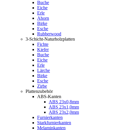
Buche
Eiche
Erle
Ahorn
Birke
Esche
Rubberwood
3-Schicht-Naturholzplatten
Fichte
Kiefer
Buche
Eiche
Erle
Lärche
Birke
Esche
Zirbe
Plattenzubehör
ABS-Kanten
ABS 23x0,8mm
ABS 23x1,0mm
ABS 23x2,0mm
Furnierkanten
Starkfurnierkanten
Melaminkanten