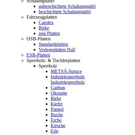
Schalungstafel
unbeschichtete Schalungstafel
beschichtete Schalungstafel
Fahrzeugplatten
Carplex
Birke
asia Platten
OSB-Platten
Standardplatten
Verlegeplatten NuF
ESB-Platten
Sperrholz- & Tischlerplatten
Sperrholz
METSÄ-Spruce
Industriesperrholz
Industriesperrholz
Garbun
Okoume
Birke
Kiefer
Pappel
Buche
Eiche
Kirsche
Erle