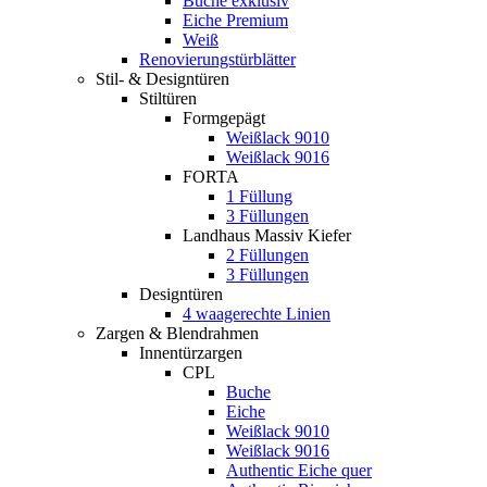
Buche exklusiv
Eiche Premium
Weiß
Renovierungstürblätter
Stil- & Designtüren
Stiltüren
Formgepägt
Weißlack 9010
Weißlack 9016
FORTA
1 Füllung
3 Füllungen
Landhaus Massiv Kiefer
2 Füllungen
3 Füllungen
Designtüren
4 waagerechte Linien
Zargen & Blendrahmen
Innentürzargen
CPL
Buche
Eiche
Weißlack 9010
Weißlack 9016
Authentic Eiche quer