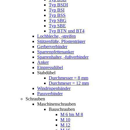
Typ BSDI
Typ BSI
Typ BSS
Typ SBG
Typ SBE
Typ BTN und BT4
Lochbleche, -streifen
Stützenfüße, Pfostenträger
Gerberverbinder
Sparrenpfettenanker
Sparrenhalter, -fußverbinder
Anker
Einpressdübel
Stabdübel
Durchmesser = 8 mm
Durchmeser = 12 mm
Windrispenbänder
Passverbinder
Schrauben
Maschinenschrauben
Bauschrauben
M 6 bis M 8
M 10
M 12