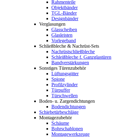
Rahmenteile
Objektbänder
TGL-Bänder
Designbänder
Verglasungen
Glasscheiben
Glasleisten
Vorlegeband
Schließbleche & Nachrüst-Sets
Nachrüstschließbleche
Schleißbleche f. Ganzglastüren
Bandverstärkungen
Sonstiges Türenzubehör
Lüftungsgitter
Spione
Profilzylinder
Türpuffer
Türschwellen
Boden- u. Zargendichtungen
Bodendichtungen
Schiebetürbeschläge
Montagezubehör
Schäume
Bohrschablonen
Montagewerkzeuge