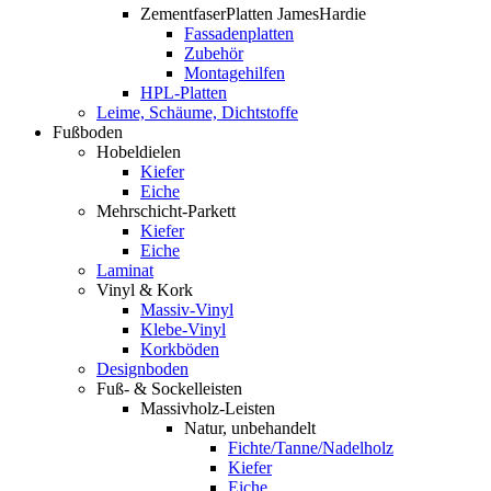
ZementfaserPlatten JamesHardie
Fassadenplatten
Zubehör
Montagehilfen
HPL-Platten
Leime, Schäume, Dichtstoffe
Fußboden
Hobeldielen
Kiefer
Eiche
Mehrschicht-Parkett
Kiefer
Eiche
Laminat
Vinyl & Kork
Massiv-Vinyl
Klebe-Vinyl
Korkböden
Designboden
Fuß- & Sockelleisten
Massivholz-Leisten
Natur, unbehandelt
Fichte/Tanne/Nadelholz
Kiefer
Eiche