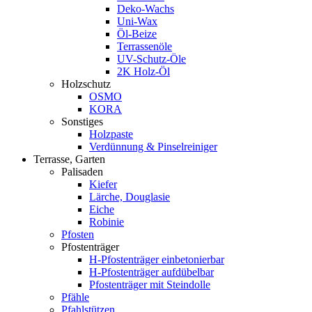
Deko-Wachs
Uni-Wax
Öl-Beize
Terrassenöle
UV-Schutz-Öle
2K Holz-Öl
Holzschutz
OSMO
KORA
Sonstiges
Holzpaste
Verdünnung & Pinselreiniger
Terrasse, Garten
Palisaden
Kiefer
Lärche, Douglasie
Eiche
Robinie
Pfosten
Pfostenträger
H-Pfostenträger einbetonierbar
H-Pfostenträger aufdübelbar
Pfostenträger mit Steindolle
Pfähle
Pfahlstützen