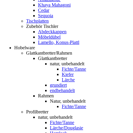
Khaya Mahagoni
Cedar
Sequoia
Tischplatten
Zubehör Tischler
Abdeckkappen
Möbeldübel
Lamello, Konus-Plattl
Hobelware
Glattkantbretter/Rahmen
Glattkantbretter
natur, unbehandelt
Fichte/Tanne
Kiefer
Lärche
grundiert
endbehandelt
Rahmen
Natur, unbehandelt
Fichte/Tanne
Profilbretter
natur, unbehandelt
Fichte/Tanne
Lärche/Douglasie