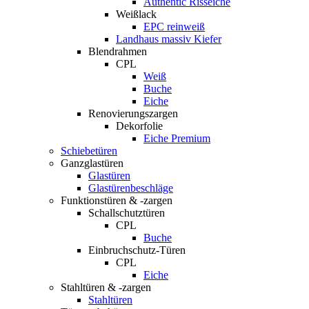
Authentic Risseiche
Weißlack
EPC reinweiß
Landhaus massiv Kiefer
Blendrahmen
CPL
Weiß
Buche
Eiche
Renovierungszargen
Dekorfolie
Eiche Premium
Schiebetüren
Ganzglastüren
Glastüren
Glastürenbeschläge
Funktionstüren & -zargen
Schallschutztüren
CPL
Buche
Einbruchschutz-Türen
CPL
Eiche
Stahltüren & -zargen
Stahltüren