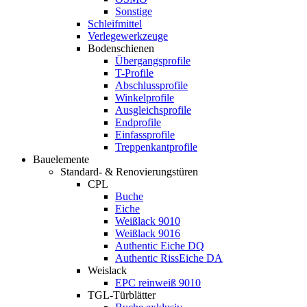
Sonstige
Schleifmittel
Verlegewerkzeuge
Bodenschienen
Übergangsprofile
T-Profile
Abschlussprofile
Winkelprofile
Ausgleichsprofile
Endprofile
Einfassprofile
Treppenkantprofile
Bauelemente
Standard- & Renovierungstüren
CPL
Buche
Eiche
Weißlack 9010
Weißlack 9016
Authentic Eiche DQ
Authentic RissEiche DA
Weislack
EPC reinweiß 9010
TGL-Türblätter