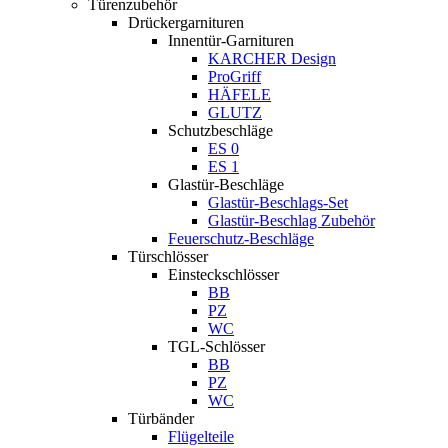
Türenzubehör
Drückergarnituren
Innentür-Garnituren
KARCHER Design
ProGriff
HÄFELE
GLUTZ
Schutzbeschläge
ES 0
ES 1
Glastür-Beschläge
Glastür-Beschlags-Set
Glastür-Beschlag Zubehör
Feuerschutz-Beschläge
Türschlösser
Einsteckschlösser
BB
PZ
WC
TGL-Schlösser
BB
PZ
WC
Türbänder
Flügelteile