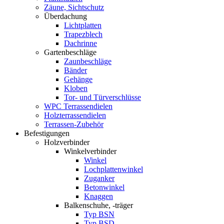
Zäune, Sichtschutz
Überdachung
Lichtplatten
Trapezblech
Dachrinne
Gartenbeschläge
Zaunbeschläge
Bänder
Gehänge
Kloben
Tor- und Türverschlüsse
WPC Terrassendielen
Holzterrassendielen
Terrassen-Zubehör
Befestigungen
Holzverbinder
Winkelverbinder
Winkel
Lochplattenwinkel
Zuganker
Betonwinkel
Knaggen
Balkenschuhe, -träger
Typ BSN
Typ BSD