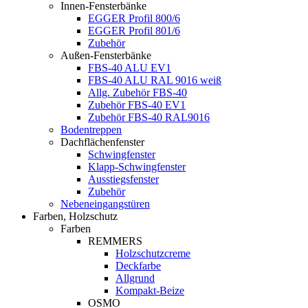
Innen-Fensterbänke
EGGER Profil 800/6
EGGER Profil 801/6
Zubehör
Außen-Fensterbänke
FBS-40 ALU EV1
FBS-40 ALU RAL 9016 weiß
Allg. Zubehör FBS-40
Zubehör FBS-40 EV1
Zubehör FBS-40 RAL9016
Bodentreppen
Dachflächenfenster
Schwingfenster
Klapp-Schwingfenster
Ausstiegsfenster
Zubehör
Nebeneingangstüren
Farben, Holzschutz
Farben
REMMERS
Holzschutzcreme
Deckfarbe
Allgrund
Kompakt-Beize
OSMO