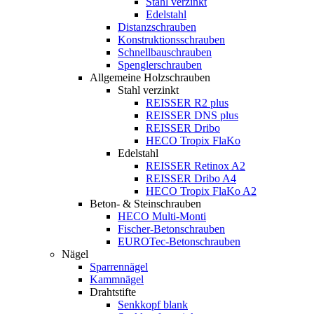
Stahl verzinkt
Edelstahl
Distanzschrauben
Konstruktionsschrauben
Schnellbauschrauben
Spenglerschrauben
Allgemeine Holzschrauben
Stahl verzinkt
REISSER R2 plus
REISSER DNS plus
REISSER Dribo
HECO Tropix FlaKo
Edelstahl
REISSER Retinox A2
REISSER Dribo A4
HECO Tropix FlaKo A2
Beton- & Steinschrauben
HECO Multi-Monti
Fischer-Betonschrauben
EUROTec-Betonschrauben
Nägel
Sparrennägel
Kammnägel
Drahtstifte
Senkkopf blank