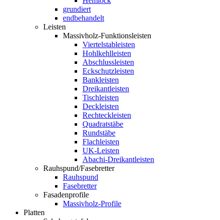
Hemlock
grundiert
endbehandelt
Leisten
Massivholz-Funktionsleisten
Viertelstableisten
Hohlkehlleisten
Abschlussleisten
Eckschutzleisten
Bankleisten
Dreikantleisten
Tischleisten
Deckleisten
Rechteckleisten
Quadratstäbe
Rundstäbe
Flachleisten
UK-Leisten
Abachi-Dreikantleisten
Rauhspund/Fasebretter
Rauhspund
Fasebretter
Fasadenprofile
Massivholz-Profile
Platten