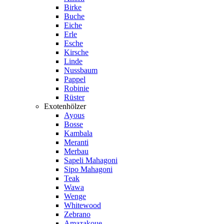
Birke
Buche
Eiche
Erle
Esche
Kirsche
Linde
Nussbaum
Pappel
Robinie
Rüster
Exotenhölzer
Ayous
Bosse
Kambala
Meranti
Merbau
Sapeli Mahagoni
Sipo Mahagoni
Teak
Wawa
Wenge
Whitewood
Zebrano
Amazakoue