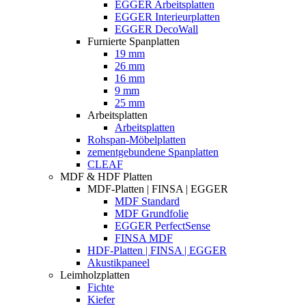
EGGER Arbeitsplatten
EGGER Interieurplatten
EGGER DecoWall
Furnierte Spanplatten
19 mm
26 mm
16 mm
9 mm
25 mm
Arbeitsplatten
Arbeitsplatten
Rohspan-Möbelplatten
zementgebundene Spanplatten
CLEAF
MDF & HDF Platten
MDF-Platten | FINSA | EGGER
MDF Standard
MDF Grundfolie
EGGER PerfectSense
FINSA MDF
HDF-Platten | FINSA | EGGER
Akustikpaneel
Leimholzplatten
Fichte
Kiefer