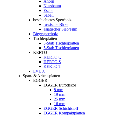
Ahorn
Nussbaum
Esche
Sapeli
beschichtetes Sperrholz
russische Birke
asiatischer Sieb/Film
Biegesperrholz
Tischlerplatten
3-Stab Tischlerplatten
5-Stab Tischlerplatten
KERTO
KERTO Q
HERTO S
KERTO T
LVL X
Span- & Arbeitsplatten
EGGER
EGGER Eurodekor
8 mm
19 mm
25 mm
16 mm
EGGER Schichtstoff
EGGER Kompaktplatten