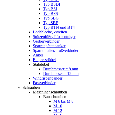
Typ BSDI
Typ BSI
Typ BSS
Typ SBG
Typ SBE
Typ BTN und BT4
Lochbleche, -streifen
Stützenfüße, Pfostenträger
Gerberverbinder
Sparrenpfettenanker
Sparrenhalter, -fußverbinder
Anker
Einpressdübel
Stabdübel
Durchmesser = 8 mm
Durchmeser = 12 mm
Windrispenbänder
Passverbinder
Schrauben
Maschinenschrauben
Bauschrauben
M 6 bis M 8
M 10
M 12