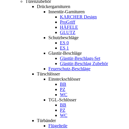
Türenzubehör
Drückergarnituren
Innentür-Garnituren
KARCHER Design
ProGriff
HÄFELE
GLUTZ
Schutzbeschläge
ES 0
ES 1
Glastür-Beschläge
Glastür-Beschlags-Set
Glastür-Beschlag Zubehör
Feuerschutz-Beschläge
Türschlösser
Einsteckschlösser
BB
PZ
WC
TGL-Schlösser
BB
PZ
WC
Türbänder
Flügelteile