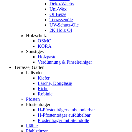
Deko-Wachs
Uni-Wax
Öl-Beize
Terrassenöle
UV-Schutz-Öle
2K Holz-Öl
Holzschutz
OSMO
KORA
Sonstiges
Holzpaste
Verdünnung & Pinselreiniger
Terrasse, Garten
Palisaden
Kiefer
Lärche, Douglasie
Eiche
Robinie
Pfosten
Pfostenträger
H-Pfostenträger einbetonierbar
H-Pfostenträger aufdübelbar
Pfostenträger mit Steindolle
Pfähle
Pfahlstützen