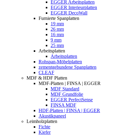
EGGER Arbeitsplatten
EGGER Interieurplatten
EGGER DecoWall
Furnierte Spanplatten
19 mm
26 mm
16 mm
9 mm
25 mm
Arbeitsplatten
Arbeitsplatten
Rohspan-Möbelplatten
zementgebundene Spanplatten
CLEAF
MDF & HDF Platten
MDF-Platten | FINSA | EGGER
MDF Standard
MDF Grundfolie
EGGER PerfectSense
FINSA MDF
HDF-Platten | FINSA | EGGER
Akustikpaneel
Leimholzplatten
Fichte
Kiefer