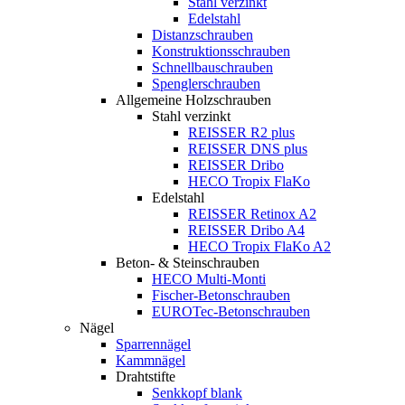
Stahl verzinkt
Edelstahl
Distanzschrauben
Konstruktionsschrauben
Schnellbauschrauben
Spenglerschrauben
Allgemeine Holzschrauben
Stahl verzinkt
REISSER R2 plus
REISSER DNS plus
REISSER Dribo
HECO Tropix FlaKo
Edelstahl
REISSER Retinox A2
REISSER Dribo A4
HECO Tropix FlaKo A2
Beton- & Steinschrauben
HECO Multi-Monti
Fischer-Betonschrauben
EUROTec-Betonschrauben
Nägel
Sparrennägel
Kammnägel
Drahtstifte
Senkkopf blank