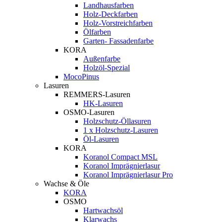
Landhausfarben
Holz-Deckfarben
Holz-Vorstreichfarben
Ölfarben
Garten- Fassadenfarbe
KORA
Außenfarbe
Holzöl-Spezial
MocoPinus
Lasuren
REMMERS-Lasuren
HK-Lasuren
OSMO-Lasuren
Holzschutz-Öllasuren
1 x Holzschutz-Lasuren
Öl-Lasuren
KORA
Koranol Compact MSL
Koranol Imprägnierlasur
Koranol Imprägnierlasur Pro
Wachse & Öle
KORA
OSMO
Hartwachsöl
Klarwachs