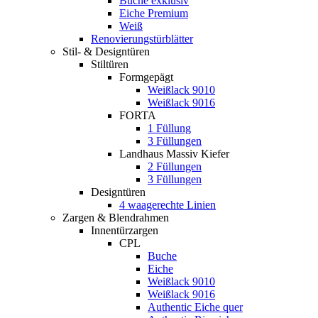
Buche exklusiv
Eiche Premium
Weiß
Renovierungstürblätter
Stil- & Designtüren
Stiltüren
Formgepägt
Weißlack 9010
Weißlack 9016
FORTA
1 Füllung
3 Füllungen
Landhaus Massiv Kiefer
2 Füllungen
3 Füllungen
Designtüren
4 waagerechte Linien
Zargen & Blendrahmen
Innentürzargen
CPL
Buche
Eiche
Weißlack 9010
Weißlack 9016
Authentic Eiche quer