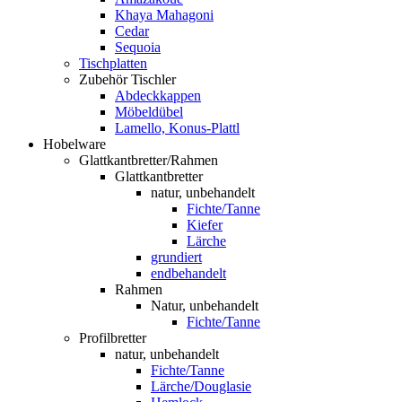
Khaya Mahagoni
Cedar
Sequoia
Tischplatten
Zubehör Tischler
Abdeckkappen
Möbeldübel
Lamello, Konus-Plattl
Hobelware
Glattkantbretter/Rahmen
Glattkantbretter
natur, unbehandelt
Fichte/Tanne
Kiefer
Lärche
grundiert
endbehandelt
Rahmen
Natur, unbehandelt
Fichte/Tanne
Profilbretter
natur, unbehandelt
Fichte/Tanne
Lärche/Douglasie