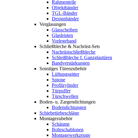
Rahmenteile
Objektbänder
TGL-Bänder
Designbänder
Verglasungen
Glasscheiben
Glasleisten
Vorlegeband
Schließbleche & Nachrüst-Sets
Nachrüstschließbleche
Schleißbleche f. Ganzglastüren
Bandverstärkungen
Sonstiges Türenzubehör
Lüftungsgitter
Spione
Profilzylinder
Türpuffer
Türschwellen
Boden- u. Zargendichtungen
Bodendichtungen
Schiebetürbeschläge
Montagezubehör
Schäume
Bohrschablonen
Montagewerkzeuge