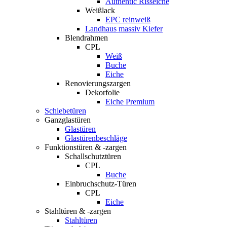
Authentic Risseiche
Weißlack
EPC reinweiß
Landhaus massiv Kiefer
Blendrahmen
CPL
Weiß
Buche
Eiche
Renovierungszargen
Dekorfolie
Eiche Premium
Schiebetüren
Ganzglastüren
Glastüren
Glastürenbeschläge
Funktionstüren & -zargen
Schallschutztüren
CPL
Buche
Einbruchschutz-Türen
CPL
Eiche
Stahltüren & -zargen
Stahltüren