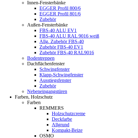
Innen-Fensterbänke
EGGER Profil 800/6
EGGER Profil 801/6
Zubehör
Außen-Fensterbänke
FBS-40 ALU EV1
FBS-40 ALU RAL 9016 weiß
Allg. Zubehör FBS-40
Zubehör FBS-40 EV1
Zubehör FBS-40 RAL9016
Bodentreppen
Dachflächenfenster
Schwingfenster
Klapp-Schwingfenster
Ausstiegsfenster
Zubehör
Nebeneingangstüren
Farben, Holzschutz
Farben
REMMERS
Holzschutzcreme
Deckfarbe
Allgrund
Kompakt-Beize
OSMO