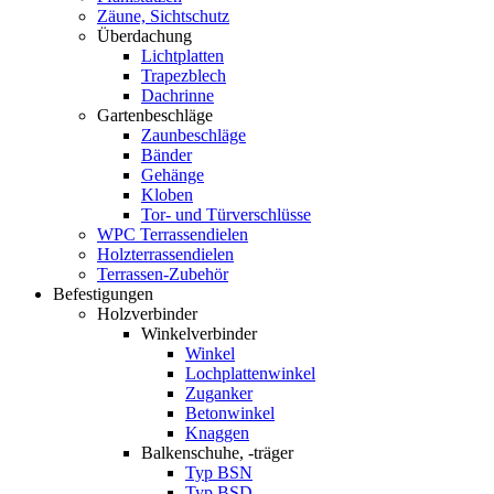
Zäune, Sichtschutz
Überdachung
Lichtplatten
Trapezblech
Dachrinne
Gartenbeschläge
Zaunbeschläge
Bänder
Gehänge
Kloben
Tor- und Türverschlüsse
WPC Terrassendielen
Holzterrassendielen
Terrassen-Zubehör
Befestigungen
Holzverbinder
Winkelverbinder
Winkel
Lochplattenwinkel
Zuganker
Betonwinkel
Knaggen
Balkenschuhe, -träger
Typ BSN
Typ BSD