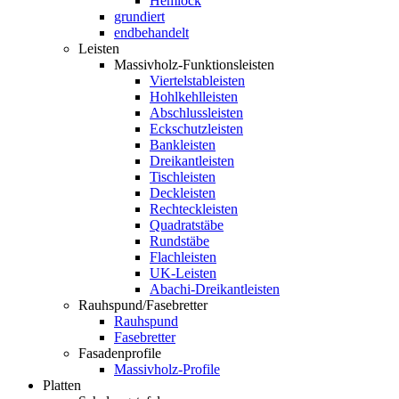
Hemlock
grundiert
endbehandelt
Leisten
Massivholz-Funktionsleisten
Viertelstableisten
Hohlkehlleisten
Abschlussleisten
Eckschutzleisten
Bankleisten
Dreikantleisten
Tischleisten
Deckleisten
Rechteckleisten
Quadratstäbe
Rundstäbe
Flachleisten
UK-Leisten
Abachi-Dreikantleisten
Rauhspund/Fasebretter
Rauhspund
Fasebretter
Fasadenprofile
Massivholz-Profile
Platten