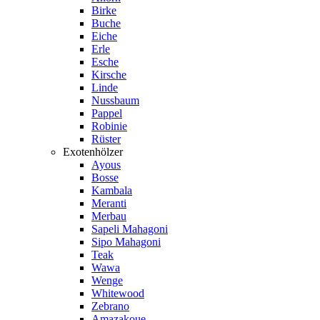
Birke
Buche
Eiche
Erle
Esche
Kirsche
Linde
Nussbaum
Pappel
Robinie
Rüster
Exotenhölzer
Ayous
Bosse
Kambala
Meranti
Merbau
Sapeli Mahagoni
Sipo Mahagoni
Teak
Wawa
Wenge
Whitewood
Zebrano
Amazakoue