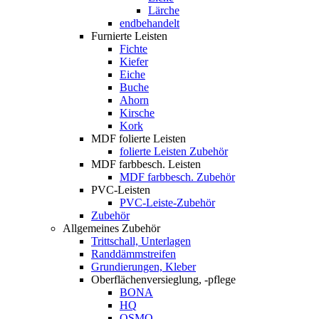
Lärche
endbehandelt
Furnierte Leisten
Fichte
Kiefer
Eiche
Buche
Ahorn
Kirsche
Kork
MDF folierte Leisten
folierte Leisten Zubehör
MDF farbbesch. Leisten
MDF farbbesch. Zubehör
PVC-Leisten
PVC-Leiste-Zubehör
Zubehör
Allgemeines Zubehör
Trittschall, Unterlagen
Randdämmstreifen
Grundierungen, Kleber
Oberflächenversieglung, -pflege
BONA
HQ
OSMO