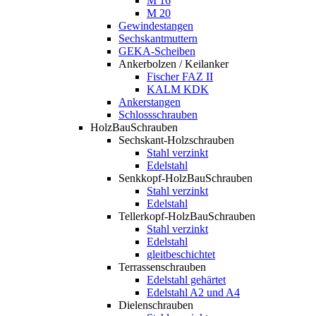
M 16
M 20
Gewindestangen
Sechskantmuttern
GEKA-Scheiben
Ankerbolzen / Keilanker
Fischer FAZ II
KALM KDK
Ankerstangen
Schlossschrauben
HolzBauSchrauben
Sechskant-Holzschrauben
Stahl verzinkt
Edelstahl
Senkkopf-HolzBauSchrauben
Stahl verzinkt
Edelstahl
Tellerkopf-HolzBauSchrauben
Stahl verzinkt
Edelstahl
gleitbeschichtet
Terrassenschrauben
Edelstahl gehärtet
Edelstahl A2 und A4
Dielenschrauben