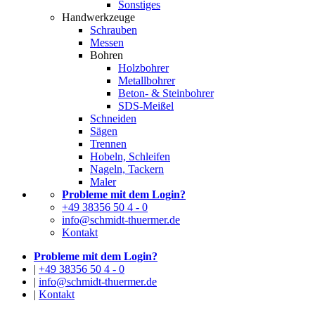
Sonstiges
Handwerkzeuge
Schrauben
Messen
Bohren
Holzbohrer
Metallbohrer
Beton- & Steinbohrer
SDS-Meißel
Schneiden
Sägen
Trennen
Hobeln, Schleifen
Nageln, Tackern
Maler
Probleme mit dem Login?
+49 38356 50 4 - 0
info@schmidt-thuermer.de
Kontakt
Probleme mit dem Login?
|
+49 38356 50 4 - 0
|
info@schmidt-thuermer.de
|
Kontakt