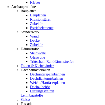
Kleber
Ausbauprodukte
Bauplatten
Bauplatten
Rivisionstüren
Zubehör
Estrichelemente
Ständerwerk
Wand
Decke
Zubehör
Dämmstoffe
Steinwolle
Glaswolle
Trittschall, Randdämmstreifen
Folien & Klebebänder
Dachbaumaterialien
Dachunterspannbahnen
Dachdichtungsbahnen
Weich-/Hartfaserplatten
Dachzubehör
Lüftungsstreifen
Lehmbaustoffe
Steico
Fassade