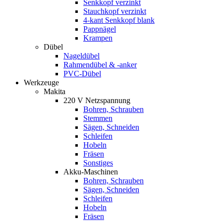
Senkkopf verzinkt
Stauchkopf verzinkt
4-kant Senkkopf blank
Pappnägel
Krampen
Dübel
Nageldübel
Rahmendübel & -anker
PVC-Dübel
Werkzeuge
Makita
220 V Netzspannung
Bohren, Schrauben
Stemmen
Sägen, Schneiden
Schleifen
Hobeln
Fräsen
Sonstiges
Akku-Maschinen
Bohren, Schrauben
Sägen, Schneiden
Schleifen
Hobeln
Fräsen