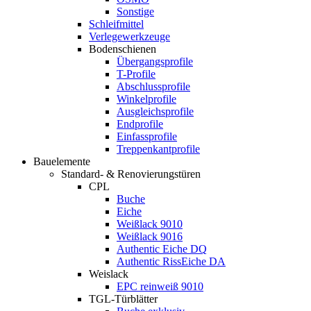
Sonstige
Schleifmittel
Verlegewerkzeuge
Bodenschienen
Übergangsprofile
T-Profile
Abschlussprofile
Winkelprofile
Ausgleichsprofile
Endprofile
Einfassprofile
Treppenkantprofile
Bauelemente
Standard- & Renovierungstüren
CPL
Buche
Eiche
Weißlack 9010
Weißlack 9016
Authentic Eiche DQ
Authentic RissEiche DA
Weislack
EPC reinweiß 9010
TGL-Türblätter