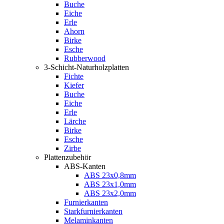
Buche
Eiche
Erle
Ahorn
Birke
Esche
Rubberwood
3-Schicht-Naturholzplatten
Fichte
Kiefer
Buche
Eiche
Erle
Lärche
Birke
Esche
Zirbe
Plattenzubehör
ABS-Kanten
ABS 23x0,8mm
ABS 23x1,0mm
ABS 23x2,0mm
Furnierkanten
Starkfurnierkanten
Melaminkanten