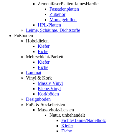
ZementfaserPlatten JamesHardie
Fassadenplatten
Zubehör
Montagehilfen
HPL-Platten
Leime, Schäume, Dichtstoffe
Fußboden
Hobeldielen
Kiefer
Eiche
Mehrschicht-Parkett
Kiefer
Eiche
Laminat
Vinyl & Kork
Massiv-Vinyl
Klebe-Vinyl
Korkböden
Designboden
Fuß- & Sockelleisten
Massivholz-Leisten
Natur, unbehandelt
Fichte/Tanne/Nadelholz
Kiefer
Eiche