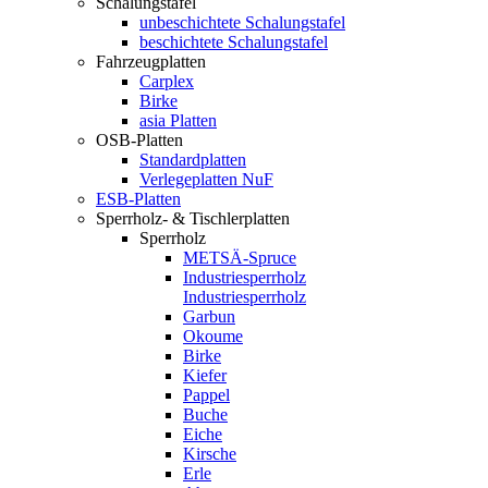
Schalungstafel
unbeschichtete Schalungstafel
beschichtete Schalungstafel
Fahrzeugplatten
Carplex
Birke
asia Platten
OSB-Platten
Standardplatten
Verlegeplatten NuF
ESB-Platten
Sperrholz- & Tischlerplatten
Sperrholz
METSÄ-Spruce
Industriesperrholz
Industriesperrholz
Garbun
Okoume
Birke
Kiefer
Pappel
Buche
Eiche
Kirsche
Erle