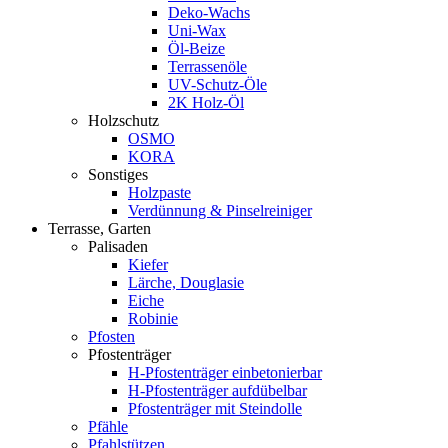
Deko-Wachs
Uni-Wax
Öl-Beize
Terrassenöle
UV-Schutz-Öle
2K Holz-Öl
Holzschutz
OSMO
KORA
Sonstiges
Holzpaste
Verdünnung & Pinselreiniger
Terrasse, Garten
Palisaden
Kiefer
Lärche, Douglasie
Eiche
Robinie
Pfosten
Pfostenträger
H-Pfostenträger einbetonierbar
H-Pfostenträger aufdübelbar
Pfostenträger mit Steindolle
Pfähle
Pfahlstützen