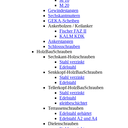
M 16
M 20
Gewindestangen
Sechskantmuttern
GEKA-Scheiben
Ankerbolzen / Keilanker
Fischer FAZ II
KALM KDK
Ankerstangen
Schlossschrauben
HolzBauSchrauben
Sechskant-Holzschrauben
Stahl verzinkt
Edelstahl
Senkkopf-HolzBauSchrauben
Stahl verzinkt
Edelstahl
Tellerkopf-HolzBauSchrauben
Stahl verzinkt
Edelstahl
gleitbeschichtet
Terrassenschrauben
Edelstahl gehärtet
Edelstahl A2 und A4
Dielenschrauben