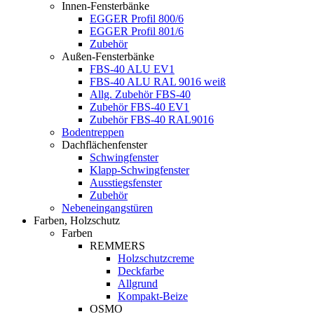
Innen-Fensterbänke
EGGER Profil 800/6
EGGER Profil 801/6
Zubehör
Außen-Fensterbänke
FBS-40 ALU EV1
FBS-40 ALU RAL 9016 weiß
Allg. Zubehör FBS-40
Zubehör FBS-40 EV1
Zubehör FBS-40 RAL9016
Bodentreppen
Dachflächenfenster
Schwingfenster
Klapp-Schwingfenster
Ausstiegsfenster
Zubehör
Nebeneingangstüren
Farben, Holzschutz
Farben
REMMERS
Holzschutzcreme
Deckfarbe
Allgrund
Kompakt-Beize
OSMO