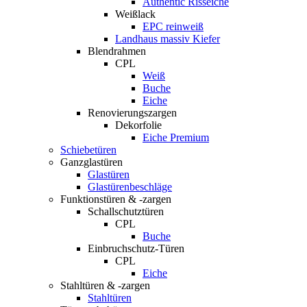
Authentic Risseiche
Weißlack
EPC reinweiß
Landhaus massiv Kiefer
Blendrahmen
CPL
Weiß
Buche
Eiche
Renovierungszargen
Dekorfolie
Eiche Premium
Schiebetüren
Ganzglastüren
Glastüren
Glastürenbeschläge
Funktionstüren & -zargen
Schallschutztüren
CPL
Buche
Einbruchschutz-Türen
CPL
Eiche
Stahltüren & -zargen
Stahltüren