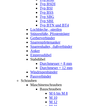
Typ BSDI
Typ BSI
Typ BSS
Typ SBG
Typ SBE
Typ BTN und BT4
Lochbleche, -streifen
Stützenfüße, Pfostenträger
Gerberverbinder
Sparrenpfettenanker
Sparrenhalter, -fußverbinder
Anker
Einpressdübel
Stabdübel
Durchmesser = 8 mm
Durchmeser = 12 mm
Windrispenbänder
Passverbinder
Schrauben
Maschinenschrauben
Bauschrauben
M 6 bis M 8
M 10
M 12