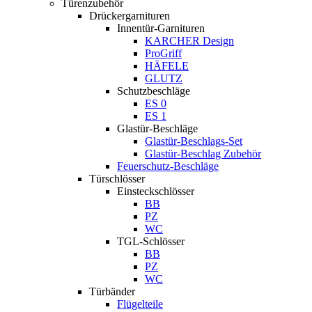
Türenzubehör
Drückergarnituren
Innentür-Garnituren
KARCHER Design
ProGriff
HÄFELE
GLUTZ
Schutzbeschläge
ES 0
ES 1
Glastür-Beschläge
Glastür-Beschlags-Set
Glastür-Beschlag Zubehör
Feuerschutz-Beschläge
Türschlösser
Einsteckschlösser
BB
PZ
WC
TGL-Schlösser
BB
PZ
WC
Türbänder
Flügelteile