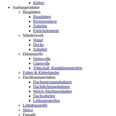
Kleber
Ausbauprodukte
Bauplatten
Bauplatten
Rivisionstüren
Zubehör
Estrichelemente
Ständerwerk
Wand
Decke
Zubehör
Dämmstoffe
Steinwolle
Glaswolle
Trittschall, Randdämmstreifen
Folien & Klebebänder
Dachbaumaterialien
Dachunterspannbahnen
Dachdichtungsbahnen
Weich-/Hartfaserplatten
Dachzubehör
Lüftungsstreifen
Lehmbaustoffe
Steico
Fassade