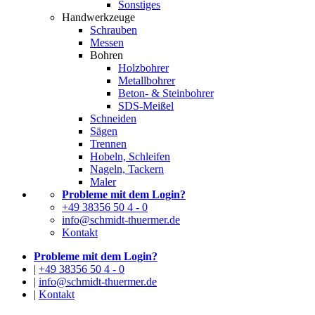
Sonstiges
Handwerkzeuge
Schrauben
Messen
Bohren
Holzbohrer
Metallbohrer
Beton- & Steinbohrer
SDS-Meißel
Schneiden
Sägen
Trennen
Hobeln, Schleifen
Nageln, Tackern
Maler
Probleme mit dem Login?
+49 38356 50 4 - 0
info@schmidt-thuermer.de
Kontakt
Probleme mit dem Login?
|
+49 38356 50 4 - 0
|
info@schmidt-thuermer.de
|
Kontakt