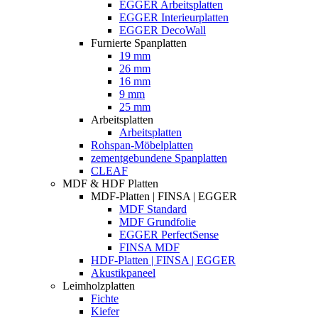
EGGER Arbeitsplatten
EGGER Interieurplatten
EGGER DecoWall
Furnierte Spanplatten
19 mm
26 mm
16 mm
9 mm
25 mm
Arbeitsplatten
Arbeitsplatten
Rohspan-Möbelplatten
zementgebundene Spanplatten
CLEAF
MDF & HDF Platten
MDF-Platten | FINSA | EGGER
MDF Standard
MDF Grundfolie
EGGER PerfectSense
FINSA MDF
HDF-Platten | FINSA | EGGER
Akustikpaneel
Leimholzplatten
Fichte
Kiefer