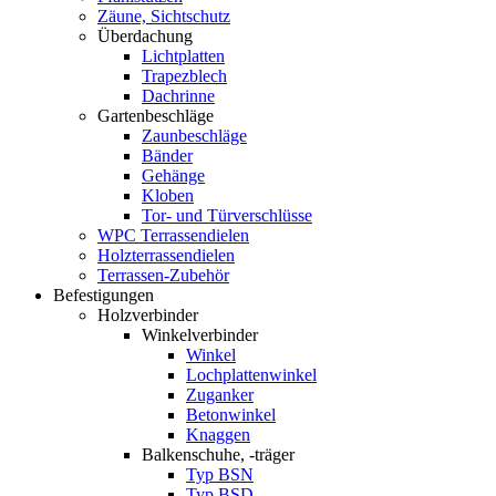
Zäune, Sichtschutz
Überdachung
Lichtplatten
Trapezblech
Dachrinne
Gartenbeschläge
Zaunbeschläge
Bänder
Gehänge
Kloben
Tor- und Türverschlüsse
WPC Terrassendielen
Holzterrassendielen
Terrassen-Zubehör
Befestigungen
Holzverbinder
Winkelverbinder
Winkel
Lochplattenwinkel
Zuganker
Betonwinkel
Knaggen
Balkenschuhe, -träger
Typ BSN
Typ BSD