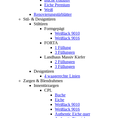
Buche exklusiv
Eiche Premium
Weiß
Renovierungstürblätter
Stil- & Designtüren
Stiltüren
Formgepägt
Weißlack 9010
Weißlack 9016
FORTA
1 Füllung
3 Füllungen
Landhaus Massiv Kiefer
2 Füllungen
3 Füllungen
Designtüren
4 waagerechte Linien
Zargen & Blendrahmen
Innentürzargen
CPL
Buche
Eiche
Weißlack 9010
Weißlack 9016
Authentic Eiche quer