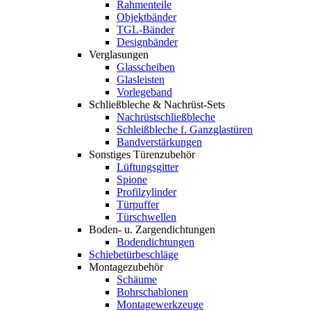
Rahmenteile
Objektbänder
TGL-Bänder
Designbänder
Verglasungen
Glasscheiben
Glasleisten
Vorlegeband
Schließbleche & Nachrüst-Sets
Nachrüstschließbleche
Schleißbleche f. Ganzglastüren
Bandverstärkungen
Sonstiges Türenzubehör
Lüftungsgitter
Spione
Profilzylinder
Türpuffer
Türschwellen
Boden- u. Zargendichtungen
Bodendichtungen
Schiebetürbeschläge
Montagezubehör
Schäume
Bohrschablonen
Montagewerkzeuge