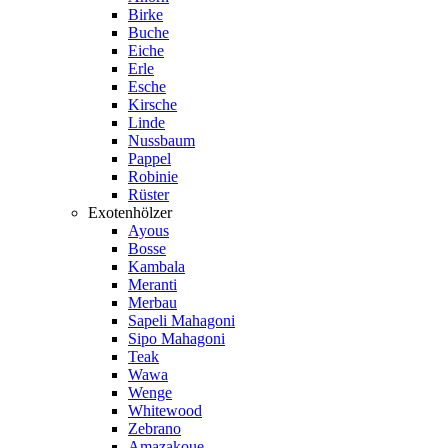
Birke
Buche
Eiche
Erle
Esche
Kirsche
Linde
Nussbaum
Pappel
Robinie
Rüster
Exotenhölzer
Ayous
Bosse
Kambala
Meranti
Merbau
Sapeli Mahagoni
Sipo Mahagoni
Teak
Wawa
Wenge
Whitewood
Zebrano
Amazakoue