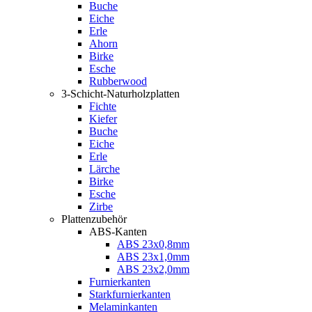
Buche
Eiche
Erle
Ahorn
Birke
Esche
Rubberwood
3-Schicht-Naturholzplatten
Fichte
Kiefer
Buche
Eiche
Erle
Lärche
Birke
Esche
Zirbe
Plattenzubehör
ABS-Kanten
ABS 23x0,8mm
ABS 23x1,0mm
ABS 23x2,0mm
Furnierkanten
Starkfurnierkanten
Melaminkanten