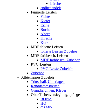
Lärche
endbehandelt
Furnierte Leisten
Fichte
Kiefer
Eiche
Buche
Ahorn
Kirsche
Kork
MDF folierte Leisten
folierte Leisten Zubehör
MDF farbbesch. Leisten
MDF farbbesch. Zubehör
PVC-Leisten
PVC-Leiste-Zubehör
Zubehör
Allgemeines Zubehör
Trittschall, Unterlagen
Randdämmstreifen
Grundierungen, Kleber
Oberflächenversieglung, -pflege
BONA
HQ
OSMO