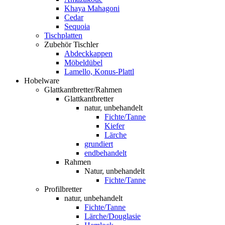
Khaya Mahagoni
Cedar
Sequoia
Tischplatten
Zubehör Tischler
Abdeckkappen
Möbeldübel
Lamello, Konus-Plattl
Hobelware
Glattkantbretter/Rahmen
Glattkantbretter
natur, unbehandelt
Fichte/Tanne
Kiefer
Lärche
grundiert
endbehandelt
Rahmen
Natur, unbehandelt
Fichte/Tanne
Profilbretter
natur, unbehandelt
Fichte/Tanne
Lärche/Douglasie