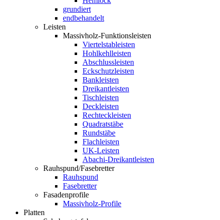
Hemlock
grundiert
endbehandelt
Leisten
Massivholz-Funktionsleisten
Viertelstableisten
Hohlkehlleisten
Abschlussleisten
Eckschutzleisten
Bankleisten
Dreikantleisten
Tischleisten
Deckleisten
Rechteckleisten
Quadratstäbe
Rundstäbe
Flachleisten
UK-Leisten
Abachi-Dreikantleisten
Rauhspund/Fasebretter
Rauhspund
Fasebretter
Fasadenprofile
Massivholz-Profile
Platten