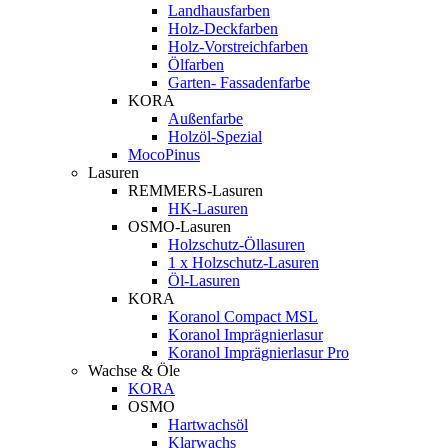
Landhausfarben
Holz-Deckfarben
Holz-Vorstreichfarben
Ölfarben
Garten- Fassadenfarbe
KORA
Außenfarbe
Holzöl-Spezial
MocoPinus
Lasuren
REMMERS-Lasuren
HK-Lasuren
OSMO-Lasuren
Holzschutz-Öllasuren
1 x Holzschutz-Lasuren
Öl-Lasuren
KORA
Koranol Compact MSL
Koranol Imprägnierlasur
Koranol Imprägnierlasur Pro
Wachse & Öle
KORA
OSMO
Hartwachsöl
Klarwachs