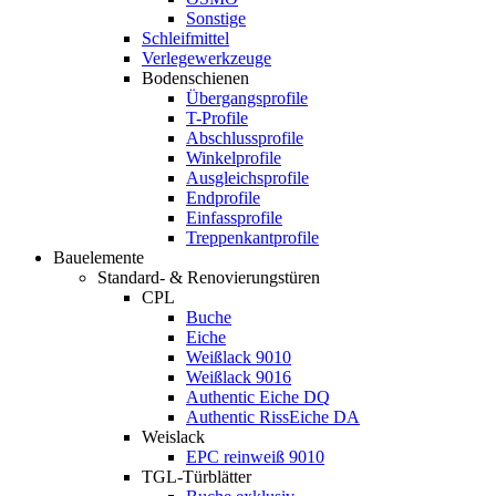
Sonstige
Schleifmittel
Verlegewerkzeuge
Bodenschienen
Übergangsprofile
T-Profile
Abschlussprofile
Winkelprofile
Ausgleichsprofile
Endprofile
Einfassprofile
Treppenkantprofile
Bauelemente
Standard- & Renovierungstüren
CPL
Buche
Eiche
Weißlack 9010
Weißlack 9016
Authentic Eiche DQ
Authentic RissEiche DA
Weislack
EPC reinweiß 9010
TGL-Türblätter