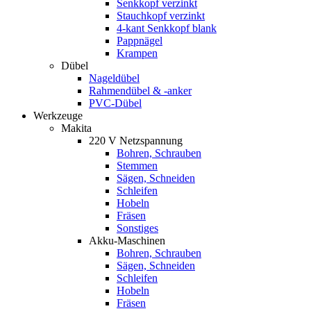
Senkkopf verzinkt
Stauchkopf verzinkt
4-kant Senkkopf blank
Pappnägel
Krampen
Dübel
Nageldübel
Rahmendübel & -anker
PVC-Dübel
Werkzeuge
Makita
220 V Netzspannung
Bohren, Schrauben
Stemmen
Sägen, Schneiden
Schleifen
Hobeln
Fräsen
Sonstiges
Akku-Maschinen
Bohren, Schrauben
Sägen, Schneiden
Schleifen
Hobeln
Fräsen