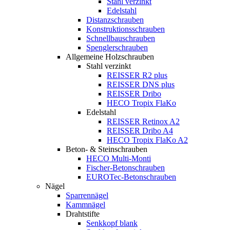
Stahl verzinkt
Edelstahl
Distanzschrauben
Konstruktionsschrauben
Schnellbauschrauben
Spenglerschrauben
Allgemeine Holzschrauben
Stahl verzinkt
REISSER R2 plus
REISSER DNS plus
REISSER Dribo
HECO Tropix FlaKo
Edelstahl
REISSER Retinox A2
REISSER Dribo A4
HECO Tropix FlaKo A2
Beton- & Steinschrauben
HECO Multi-Monti
Fischer-Betonschrauben
EUROTec-Betonschrauben
Nägel
Sparrennägel
Kammnägel
Drahtstifte
Senkkopf blank