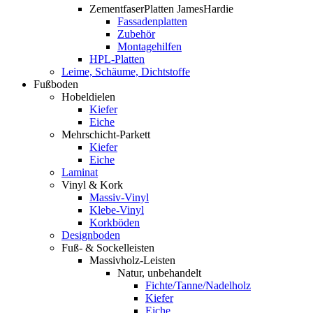
ZementfaserPlatten JamesHardie
Fassadenplatten
Zubehör
Montagehilfen
HPL-Platten
Leime, Schäume, Dichtstoffe
Fußboden
Hobeldielen
Kiefer
Eiche
Mehrschicht-Parkett
Kiefer
Eiche
Laminat
Vinyl & Kork
Massiv-Vinyl
Klebe-Vinyl
Korkböden
Designboden
Fuß- & Sockelleisten
Massivholz-Leisten
Natur, unbehandelt
Fichte/Tanne/Nadelholz
Kiefer
Eiche