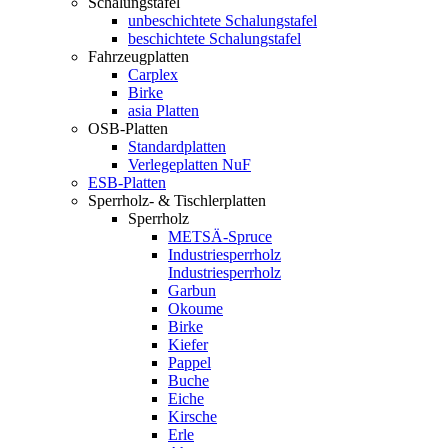
Schalungstafel
unbeschichtete Schalungstafel
beschichtete Schalungstafel
Fahrzeugplatten
Carplex
Birke
asia Platten
OSB-Platten
Standardplatten
Verlegeplatten NuF
ESB-Platten
Sperrholz- & Tischlerplatten
Sperrholz
METSÄ-Spruce
Industriesperrholz
Industriesperrholz
Garbun
Okoume
Birke
Kiefer
Pappel
Buche
Eiche
Kirsche
Erle