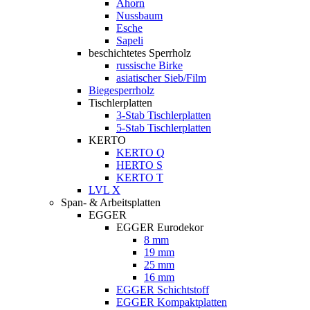
Ahorn
Nussbaum
Esche
Sapeli
beschichtetes Sperrholz
russische Birke
asiatischer Sieb/Film
Biegesperrholz
Tischlerplatten
3-Stab Tischlerplatten
5-Stab Tischlerplatten
KERTO
KERTO Q
HERTO S
KERTO T
LVL X
Span- & Arbeitsplatten
EGGER
EGGER Eurodekor
8 mm
19 mm
25 mm
16 mm
EGGER Schichtstoff
EGGER Kompaktplatten