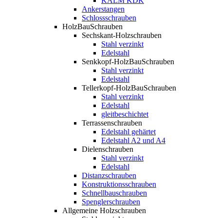
KALM KDK
Ankerstangen
Schlossschrauben
HolzBauSchrauben
Sechskant-Holzschrauben
Stahl verzinkt
Edelstahl
Senkkopf-HolzBauSchrauben
Stahl verzinkt
Edelstahl
Tellerkopf-HolzBauSchrauben
Stahl verzinkt
Edelstahl
gleitbeschichtet
Terrassenschrauben
Edelstahl gehärtet
Edelstahl A2 und A4
Dielenschrauben
Stahl verzinkt
Edelstahl
Distanzschrauben
Konstruktionsschrauben
Schnellbauschrauben
Spenglerschrauben
Allgemeine Holzschrauben