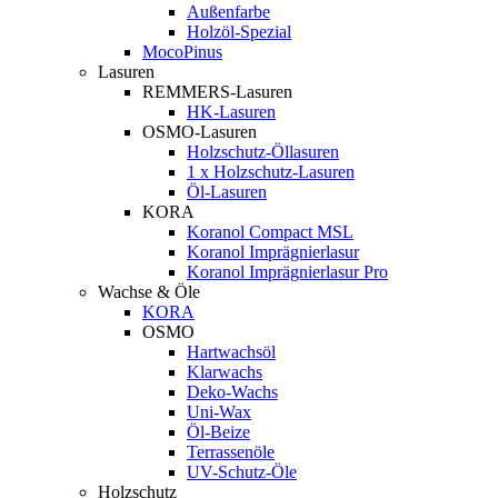
Außenfarbe
Holzöl-Spezial
MocoPinus
Lasuren
REMMERS-Lasuren
HK-Lasuren
OSMO-Lasuren
Holzschutz-Öllasuren
1 x Holzschutz-Lasuren
Öl-Lasuren
KORA
Koranol Compact MSL
Koranol Imprägnierlasur
Koranol Imprägnierlasur Pro
Wachse & Öle
KORA
OSMO
Hartwachsöl
Klarwachs
Deko-Wachs
Uni-Wax
Öl-Beize
Terrassenöle
UV-Schutz-Öle
Holzschutz