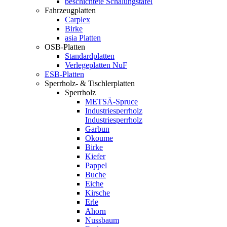
beschichtete Schalungstafel
Fahrzeugplatten
Carplex
Birke
asia Platten
OSB-Platten
Standardplatten
Verlegeplatten NuF
ESB-Platten
Sperrholz- & Tischlerplatten
Sperrholz
METSÄ-Spruce
Industriesperrholz
Industriesperrholz
Garbun
Okoume
Birke
Kiefer
Pappel
Buche
Eiche
Kirsche
Erle
Ahorn
Nussbaum