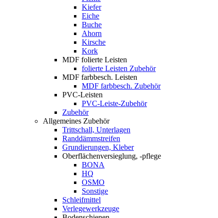
Kiefer
Eiche
Buche
Ahorn
Kirsche
Kork
MDF folierte Leisten
folierte Leisten Zubehör
MDF farbbesch. Leisten
MDF farbbesch. Zubehör
PVC-Leisten
PVC-Leiste-Zubehör
Zubehör
Allgemeines Zubehör
Trittschall, Unterlagen
Randdämmstreifen
Grundierungen, Kleber
Oberflächenversieglung, -pflege
BONA
HQ
OSMO
Sonstige
Schleifmittel
Verlegewerkzeuge
Bodenschienen