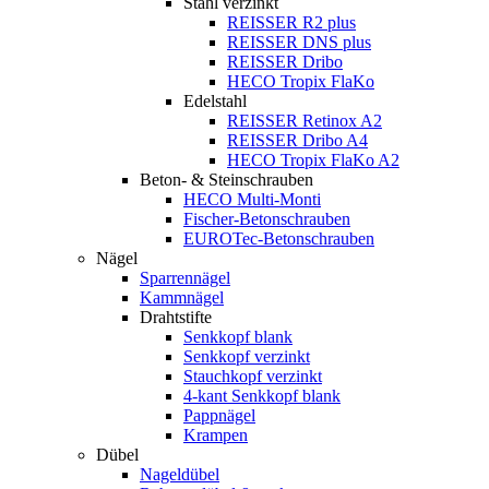
Stahl verzinkt
REISSER R2 plus
REISSER DNS plus
REISSER Dribo
HECO Tropix FlaKo
Edelstahl
REISSER Retinox A2
REISSER Dribo A4
HECO Tropix FlaKo A2
Beton- & Steinschrauben
HECO Multi-Monti
Fischer-Betonschrauben
EUROTec-Betonschrauben
Nägel
Sparrennägel
Kammnägel
Drahtstifte
Senkkopf blank
Senkkopf verzinkt
Stauchkopf verzinkt
4-kant Senkkopf blank
Pappnägel
Krampen
Dübel
Nageldübel