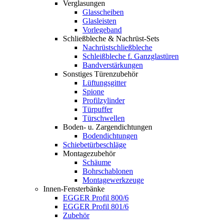
Verglasungen
Glasscheiben
Glasleisten
Vorlegeband
Schließbleche & Nachrüst-Sets
Nachrüstschließbleche
Schleißbleche f. Ganzglastüren
Bandverstärkungen
Sonstiges Türenzubehör
Lüftungsgitter
Spione
Profilzylinder
Türpuffer
Türschwellen
Boden- u. Zargendichtungen
Bodendichtungen
Schiebetürbeschläge
Montagezubehör
Schäume
Bohrschablonen
Montagewerkzeuge
Innen-Fensterbänke
EGGER Profil 800/6
EGGER Profil 801/6
Zubehör