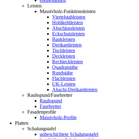
endbehandelt
Leisten
Massivholz-Funktionsleisten
Viertelstableisten
Hohlkehlleisten
Abschlussleisten
Eckschutzleisten
Bankleisten
Dreikantleisten
Tischleisten
Deckleisten
Rechteckleisten
Quadratstäbe
Rundstäbe
Flachleisten
UK-Leisten
Abachi-Dreikantleisten
Rauhspund/Fasebretter
Rauhspund
Fasebretter
Fasadenprofile
Massivholz-Profile
Platten
Schalungstafel
unbeschichtete Schalungstafel