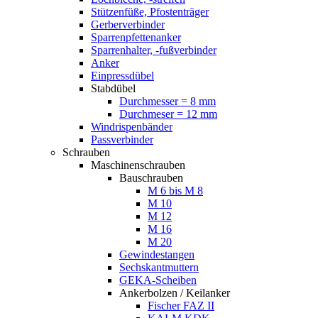
Stützenfüße, Pfostenträger
Gerberverbinder
Sparrenpfettenanker
Sparrenhalter, -fußverbinder
Anker
Einpressdübel
Stabdübel
Durchmesser = 8 mm
Durchmeser = 12 mm
Windrispenbänder
Passverbinder
Schrauben
Maschinenschrauben
Bauschrauben
M 6 bis M 8
M 10
M 12
M 16
M 20
Gewindestangen
Sechskantmuttern
GEKA-Scheiben
Ankerbolzen / Keilanker
Fischer FAZ II