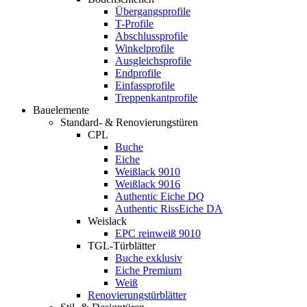
Übergangsprofile
T-Profile
Abschlussprofile
Winkelprofile
Ausgleichsprofile
Endprofile
Einfassprofile
Treppenkantprofile
Bauelemente
Standard- & Renovierungstüren
CPL
Buche
Eiche
Weißlack 9010
Weißlack 9016
Authentic Eiche DQ
Authentic RissEiche DA
Weislack
EPC reinweiß 9010
TGL-Türblätter
Buche exklusiv
Eiche Premium
Weiß
Renovierungstürblätter