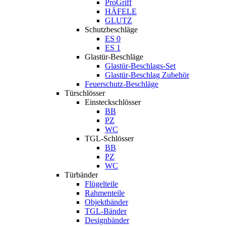
ProGriff
HÄFELE
GLUTZ
Schutzbeschläge
ES 0
ES 1
Glastür-Beschläge
Glastür-Beschlags-Set
Glastür-Beschlag Zubehör
Feuerschutz-Beschläge
Türschlösser
Einsteckschlösser
BB
PZ
WC
TGL-Schlösser
BB
PZ
WC
Türbänder
Flügelteile
Rahmenteile
Objektbänder
TGL-Bänder
Designbänder