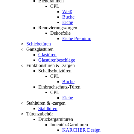
Blendrahmen
CPL
Weiß
Buche
Eiche
Renovierungszargen
Dekorfolie
Eiche Premium
Schiebetüren
Ganzglastüren
Glastüren
Glastürenbeschläge
Funktionstüren & -zargen
Schallschutztüren
CPL
Buche
Einbruchschutz-Türen
CPL
Eiche
Stahltüren & -zargen
Stahltüren
Türenzubehör
Drückergarnituren
Innentür-Garnituren
KARCHER Design