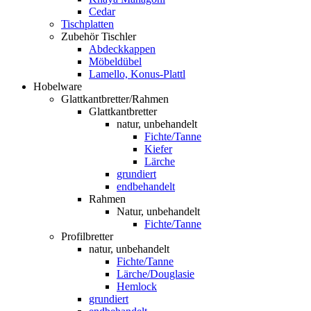
Cedar
Tischplatten
Zubehör Tischler
Abdeckkappen
Möbeldübel
Lamello, Konus-Plattl
Hobelware
Glattkantbretter/Rahmen
Glattkantbretter
natur, unbehandelt
Fichte/Tanne
Kiefer
Lärche
grundiert
endbehandelt
Rahmen
Natur, unbehandelt
Fichte/Tanne
Profilbretter
natur, unbehandelt
Fichte/Tanne
Lärche/Douglasie
Hemlock
grundiert