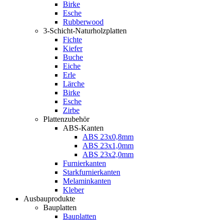
Birke
Esche
Rubberwood
3-Schicht-Naturholzplatten
Fichte
Kiefer
Buche
Eiche
Erle
Lärche
Birke
Esche
Zirbe
Plattenzubehör
ABS-Kanten
ABS 23x0,8mm
ABS 23x1,0mm
ABS 23x2,0mm
Furnierkanten
Starkfurnierkanten
Melaminkanten
Kleber
Ausbauprodukte
Bauplatten
Bauplatten