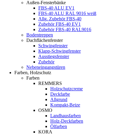
Außen-Fensterbänke
FBS-40 ALU EV1
FBS-40 ALU RAL 9016 weiß
Allg. Zubehör FBS-40
Zubehör FBS-40 EV1
Zubehör FBS-40 RAL9016
Bodentreppen
Dachflächenfenster
Schwingfenster
Klapp-Schwingfenster
Ausstiegsfenster
Zubehör
Nebeneingangstüren
Farben, Holzschutz
Farben
REMMERS
Holzschutzcreme
Deckfarbe
Allgrund
Kompakt-Beize
OSMO
Landhausfarben
Holz-Deckfarben
Ölfarben
KORA