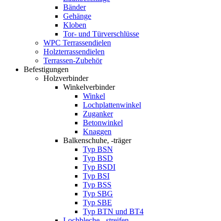
Bänder
Gehänge
Kloben
Tor- und Türverschlüsse
WPC Terrassendielen
Holzterrassendielen
Terrassen-Zubehör
Befestigungen
Holzverbinder
Winkelverbinder
Winkel
Lochplattenwinkel
Zuganker
Betonwinkel
Knaggen
Balkenschuhe, -träger
Typ BSN
Typ BSD
Typ BSDI
Typ BSI
Typ BSS
Typ SBG
Typ SBE
Typ BTN und BT4
Lochbleche, -streifen