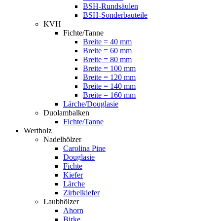
BSH-Rundsäulen
BSH-Sonderbauteile
KVH
Fichte/Tanne
Breite = 40 mm
Breite = 60 mm
Breite = 80 mm
Breite = 100 mm
Breite = 120 mm
Breite = 140 mm
Breite = 160 mm
Lärche/Douglasie
Duolambalken
Fichte/Tanne
Wertholz
Nadelhölzer
Carolina Pine
Douglasie
Fichte
Kiefer
Lärche
Zirbelkiefer
Laubhölzer
Ahorn
Birke