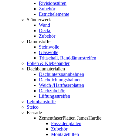
Rivisionstüren
Zubehör
Estrichelemente
Ständerwerk
Wand
Decke
Zubehör
Dämmstoffe
Steinwolle
Glaswolle
Trittschall, Randdämmstreifen
Folien & Klebebänder
Dachbaumaterialien
Dachunterspannbahnen
Dachdichtungsbahnen
Weich-/Hartfaserplatten
Dachzubehör
Lüftungsstreifen
Lehmbaustoffe
Steico
Fassade
ZementfaserPlatten JamesHardie
Fassadenplatten
Zubehör
Montagehilfen