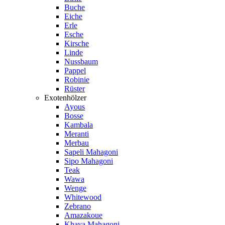
Buche
Eiche
Erle
Esche
Kirsche
Linde
Nussbaum
Pappel
Robinie
Rüster
Exotenhölzer
Ayous
Bosse
Kambala
Meranti
Merbau
Sapeli Mahagoni
Sipo Mahagoni
Teak
Wawa
Wenge
Whitewood
Zebrano
Amazakoue
Khaya Mahagoni