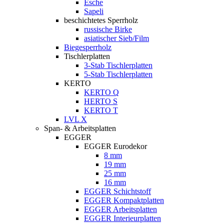
Esche
Sapeli
beschichtetes Sperrholz
russische Birke
asiatischer Sieb/Film
Biegesperrholz
Tischlerplatten
3-Stab Tischlerplatten
5-Stab Tischlerplatten
KERTO
KERTO Q
HERTO S
KERTO T
LVL X
Span- & Arbeitsplatten
EGGER
EGGER Eurodekor
8 mm
19 mm
25 mm
16 mm
EGGER Schichtstoff
EGGER Kompaktplatten
EGGER Arbeitsplatten
EGGER Interieurplatten