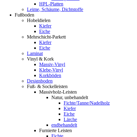
HPL-Platten
Leime, Schäume, Dichtstoffe
Fußboden
Hobeldielen
Kiefer
Eiche
Mehrschicht-Parkett
Kiefer
Eiche
Laminat
Vinyl & Kork
Massiv-Vinyl
Klebe-Vinyl
Korkböden
Designboden
Fuß- & Sockelleisten
Massivholz-Leisten
Natur, unbehandelt
Fichte/Tanne/Nadelholz
Kiefer
Eiche
Lärche
endbehandelt
Furnierte Leisten
Fichte