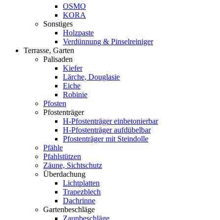
OSMO
KORA
Sonstiges
Holzpaste
Verdünnung & Pinselreiniger
Terrasse, Garten
Palisaden
Kiefer
Lärche, Douglasie
Eiche
Robinie
Pfosten
Pfostenträger
H-Pfostenträger einbetonierbar
H-Pfostenträger aufdübelbar
Pfostenträger mit Steindolle
Pfähle
Pfahlstützen
Zäune, Sichtschutz
Überdachung
Lichtplatten
Trapezblech
Dachrinne
Gartenbeschläge
Zaunbeschläge