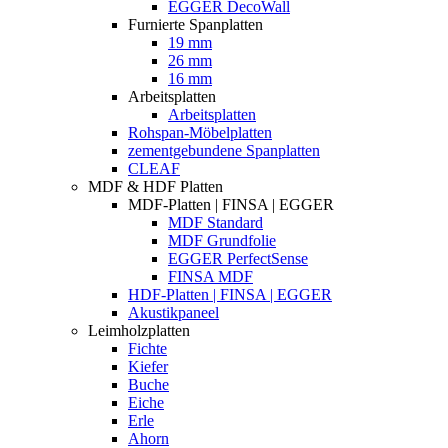
EGGER DecoWall
Furnierte Spanplatten
19 mm
26 mm
16 mm
Arbeitsplatten
Arbeitsplatten
Rohspan-Möbelplatten
zementgebundene Spanplatten
CLEAF
MDF & HDF Platten
MDF-Platten | FINSA | EGGER
MDF Standard
MDF Grundfolie
EGGER PerfectSense
FINSA MDF
HDF-Platten | FINSA | EGGER
Akustikpaneel
Leimholzplatten
Fichte
Kiefer
Buche
Eiche
Erle
Ahorn