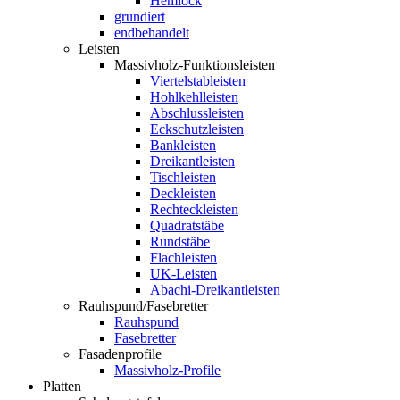
Hemlock
grundiert
endbehandelt
Leisten
Massivholz-Funktionsleisten
Viertelstableisten
Hohlkehlleisten
Abschlussleisten
Eckschutzleisten
Bankleisten
Dreikantleisten
Tischleisten
Deckleisten
Rechteckleisten
Quadratstäbe
Rundstäbe
Flachleisten
UK-Leisten
Abachi-Dreikantleisten
Rauhspund/Fasebretter
Rauhspund
Fasebretter
Fasadenprofile
Massivholz-Profile
Platten