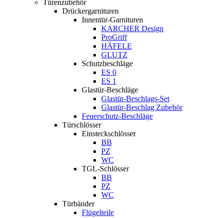
Türenzubehör
Drückergarnituren
Innentür-Garnituren
KARCHER Design
ProGriff
HÄFELE
GLUTZ
Schutzbeschläge
ES 0
ES 1
Glastür-Beschläge
Glastür-Beschlags-Set
Glastür-Beschlag Zubehör
Feuerschutz-Beschläge
Türschlösser
Einsteckschlösser
BB
PZ
WC
TGL-Schlösser
BB
PZ
WC
Türbänder
Flügelteile