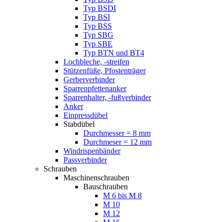
Typ BSDI
Typ BSI
Typ BSS
Typ SBG
Typ SBE
Typ BTN und BT4
Lochbleche, -streifen
Stützenfüße, Pfostenträger
Gerberverbinder
Sparrenpfettenanker
Sparrenhalter, -fußverbinder
Anker
Einpressdübel
Stabdübel
Durchmesser = 8 mm
Durchmeser = 12 mm
Windrispenbänder
Passverbinder
Schrauben
Maschinenschrauben
Bauschrauben
M 6 bis M 8
M 10
M 12