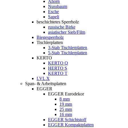
Ahorn
Nussbaum
Esche
Sapeli
beschichtetes Sperrholz
russische Birke
asiatischer Sieb/Film
Biegesperrholz
Tischlerplatten
3-Stab Tischlerplatten
5-Stab Tischlerplatten
KERTO
KERTO Q
HERTO S
KERTO T
LVL X
Span- & Arbeitsplatten
EGGER
EGGER Eurodekor
8 mm
19 mm
25 mm
16 mm
EGGER Schichtstoff
EGGER Kompaktplatten