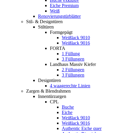
Buche exklusiv
Eiche Premium
Weiß
Renovierungstürblätter
Stil- & Designtüren
Stiltüren
Formgepägt
Weißlack 9010
Weißlack 9016
FORTA
1 Füllung
3 Füllungen
Landhaus Massiv Kiefer
2 Füllungen
3 Füllungen
Designtüren
4 waagerechte Linien
Zargen & Blendrahmen
Innentürzargen
CPL
Buche
Eiche
Weißlack 9010
Weißlack 9016
Authentic Eiche quer