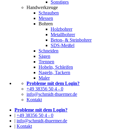
Sonstiges
Handwerkzeuge
Schrauben
Messen
Bohren
Holzbohrer
Metallbohrer
Beton- & Steinbohrer
SDS-Meißel
Schneiden
Sägen
Trennen
Hobeln, Schleifen
Nageln, Tackern
Maler
Probleme mit dem Login?
+49 38356 50 4 - 0
info@schmidt-thuermer.de
Kontakt
Probleme mit dem Login?
|
+49 38356 50 4 - 0
|
info@schmidt-thuermer.de
|
Kontakt