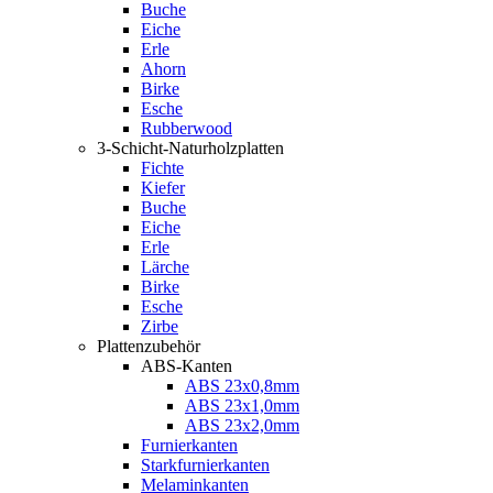
Buche
Eiche
Erle
Ahorn
Birke
Esche
Rubberwood
3-Schicht-Naturholzplatten
Fichte
Kiefer
Buche
Eiche
Erle
Lärche
Birke
Esche
Zirbe
Plattenzubehör
ABS-Kanten
ABS 23x0,8mm
ABS 23x1,0mm
ABS 23x2,0mm
Furnierkanten
Starkfurnierkanten
Melaminkanten