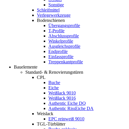
Sonstige
Schleifmittel
Verlegewerkzeuge
Bodenschienen
Übergangsprofile
T-Profile
Abschlussprofile
Winkelprofile
Ausgleichsprofile
Endprofile
Einfassprofile
Treppenkantprofile
Bauelemente
Standard- & Renovierungstüren
CPL
Buche
Eiche
Weißlack 9010
Weißlack 9016
Authentic Eiche DQ
Authentic RissEiche DA
Weislack
EPC reinweiß 9010
TGL-Türblätter