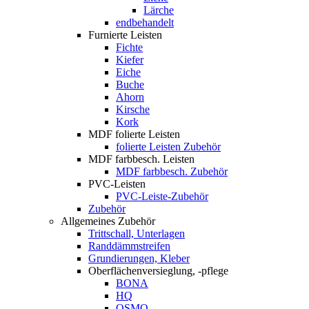
Lärche
endbehandelt
Furnierte Leisten
Fichte
Kiefer
Eiche
Buche
Ahorn
Kirsche
Kork
MDF folierte Leisten
folierte Leisten Zubehör
MDF farbbesch. Leisten
MDF farbbesch. Zubehör
PVC-Leisten
PVC-Leiste-Zubehör
Zubehör
Allgemeines Zubehör
Trittschall, Unterlagen
Randdämmstreifen
Grundierungen, Kleber
Oberflächenversieglung, -pflege
BONA
HQ
OSMO