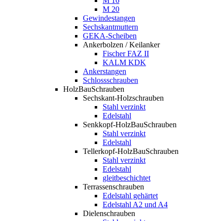
M 16
M 20
Gewindestangen
Sechskantmuttern
GEKA-Scheiben
Ankerbolzen / Keilanker
Fischer FAZ II
KALM KDK
Ankerstangen
Schlossschrauben
HolzBauSchrauben
Sechskant-Holzschrauben
Stahl verzinkt
Edelstahl
Senkkopf-HolzBauSchrauben
Stahl verzinkt
Edelstahl
Tellerkopf-HolzBauSchrauben
Stahl verzinkt
Edelstahl
gleitbeschichtet
Terrassenschrauben
Edelstahl gehärtet
Edelstahl A2 und A4
Dielenschrauben