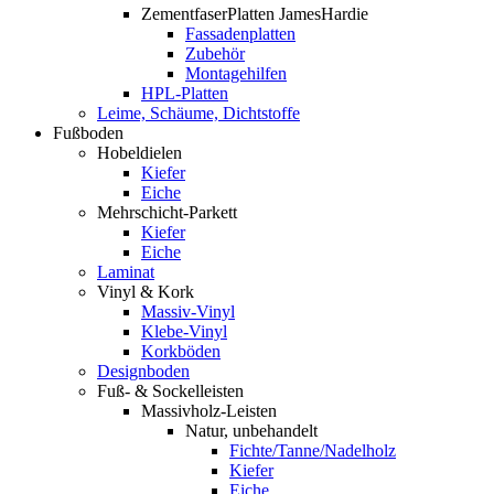
ZementfaserPlatten JamesHardie
Fassadenplatten
Zubehör
Montagehilfen
HPL-Platten
Leime, Schäume, Dichtstoffe
Fußboden
Hobeldielen
Kiefer
Eiche
Mehrschicht-Parkett
Kiefer
Eiche
Laminat
Vinyl & Kork
Massiv-Vinyl
Klebe-Vinyl
Korkböden
Designboden
Fuß- & Sockelleisten
Massivholz-Leisten
Natur, unbehandelt
Fichte/Tanne/Nadelholz
Kiefer
Eiche