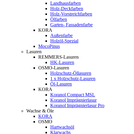
Landhausfarben
Holz-Deckfarben
Holz-Vorstreichfarben
Ölfarben
Garten- Fassadenfarbe
KORA
Außenfarbe
Holzöl-Spezial
MocoPinus
Lasuren
REMMERS-Lasuren
HK-Lasuren
OSMO-Lasuren
Holzschutz-Öllasuren
1 x Holzschutz-Lasuren
Öl-Lasuren
KORA
Koranol Compact MSL
Koranol Imprägnierlasur
Koranol Imprägnierlasur Pro
Wachse & Öle
KORA
OSMO
Hartwachsöl
Klarwachs