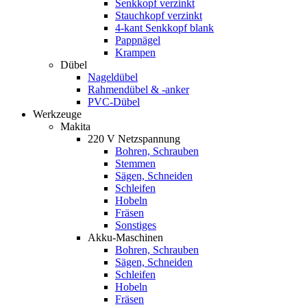
Senkkopf verzinkt
Stauchkopf verzinkt
4-kant Senkkopf blank
Pappnägel
Krampen
Dübel
Nageldübel
Rahmendübel & -anker
PVC-Dübel
Werkzeuge
Makita
220 V Netzspannung
Bohren, Schrauben
Stemmen
Sägen, Schneiden
Schleifen
Hobeln
Fräsen
Sonstiges
Akku-Maschinen
Bohren, Schrauben
Sägen, Schneiden
Schleifen
Hobeln
Fräsen