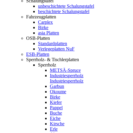
Schalungstafel
unbeschichtete Schalungstafel
beschichtete Schalungstafel
Fahrzeugplatten
Carplex
Birke
asia Platten
OSB-Platten
Standardplatten
Verlegeplatten NuF
ESB-Platten
Sperrholz- & Tischlerplatten
Sperrholz
METSÄ-Spruce
Industriesperrholz
Industriesperrholz
Garbun
Okoume
Birke
Kiefer
Pappel
Buche
Eiche
Kirsche
Erle