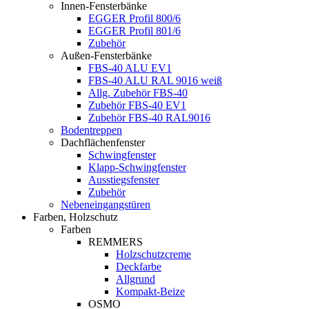
Innen-Fensterbänke
EGGER Profil 800/6
EGGER Profil 801/6
Zubehör
Außen-Fensterbänke
FBS-40 ALU EV1
FBS-40 ALU RAL 9016 weiß
Allg. Zubehör FBS-40
Zubehör FBS-40 EV1
Zubehör FBS-40 RAL9016
Bodentreppen
Dachflächenfenster
Schwingfenster
Klapp-Schwingfenster
Ausstiegsfenster
Zubehör
Nebeneingangstüren
Farben, Holzschutz
Farben
REMMERS
Holzschutzcreme
Deckfarbe
Allgrund
Kompakt-Beize
OSMO