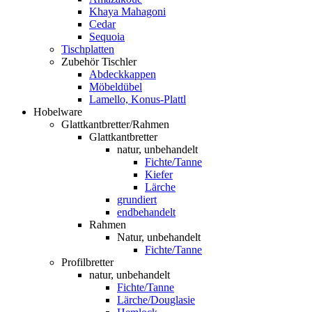
Khaya Mahagoni
Cedar
Sequoia
Tischplatten
Zubehör Tischler
Abdeckkappen
Möbeldübel
Lamello, Konus-Plattl
Hobelware
Glattkantbretter/Rahmen
Glattkantbretter
natur, unbehandelt
Fichte/Tanne
Kiefer
Lärche
grundiert
endbehandelt
Rahmen
Natur, unbehandelt
Fichte/Tanne
Profilbretter
natur, unbehandelt
Fichte/Tanne
Lärche/Douglasie