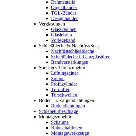
Rahmenteile
Objektbänder
TGL-Bänder
Designbänder
Verglasungen
Glasscheiben
Glasleisten
Vorlegeband
Schließbleche & Nachrüst-Sets
Nachrüstschließbleche
Schleißbleche f. Ganzglastüren
Bandverstärkungen
Sonstiges Türenzubehör
Lüftungsgitter
Spione
Profilzylinder
Türpuffer
Türschwellen
Boden- u. Zargendichtungen
Bodendichtungen
Schiebetürbeschläge
Montagezubehör
Schäume
Bohrschablonen
Montagewerkzeuge