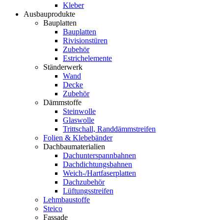
Kleber
Ausbauprodukte
Bauplatten
Bauplatten
Rivisionstüren
Zubehör
Estrichelemente
Ständerwerk
Wand
Decke
Zubehör
Dämmstoffe
Steinwolle
Glaswolle
Trittschall, Randdämmstreifen
Folien & Klebebänder
Dachbaumaterialien
Dachunterspannbahnen
Dachdichtungsbahnen
Weich-/Hartfaserplatten
Dachzubehör
Lüftungsstreifen
Lehmbaustoffe
Steico
Fassade