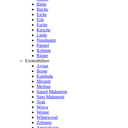
Birke
Buche
Eiche
Erle
Esche
Kirsche
Linde
Nussbaum
Pappel
Robinie
Rüster
Exotenhölzer
Ayous
Bosse
Kambala
Meranti
Merbau
Sapeli Mahagoni
Sipo Mahagoni
Teak
Wawa
Wenge
Whitewood
Zebrano
Amazakoue