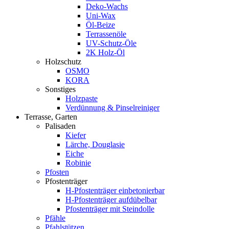
Deko-Wachs
Uni-Wax
Öl-Beize
Terrassenöle
UV-Schutz-Öle
2K Holz-Öl
Holzschutz
OSMO
KORA
Sonstiges
Holzpaste
Verdünnung & Pinselreiniger
Terrasse, Garten
Palisaden
Kiefer
Lärche, Douglasie
Eiche
Robinie
Pfosten
Pfostenträger
H-Pfostenträger einbetonierbar
H-Pfostenträger aufdübelbar
Pfostenträger mit Steindolle
Pfähle
Pfahlstützen