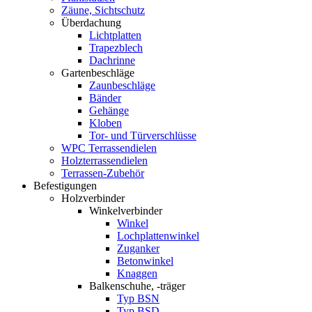
Zäune, Sichtschutz
Überdachung
Lichtplatten
Trapezblech
Dachrinne
Gartenbeschläge
Zaunbeschläge
Bänder
Gehänge
Kloben
Tor- und Türverschlüsse
WPC Terrassendielen
Holzterrassendielen
Terrassen-Zubehör
Befestigungen
Holzverbinder
Winkelverbinder
Winkel
Lochplattenwinkel
Zuganker
Betonwinkel
Knaggen
Balkenschuhe, -träger
Typ BSN
Typ BSD