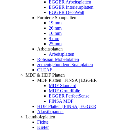
EGGER Arbeitsplatten
EGGER Interieurplatten
EGGER DecoWall
Furnierte Spanplatten
19 mm
26 mm
16 mm
9 mm
25 mm
Arbeitsplatten
Arbeitsplatten
Rohspan-Möbelplatten
zementgebundene Spanplatten
CLEAF
MDF & HDF Platten
MDF-Platten | FINSA | EGGER
MDF Standard
MDF Grundfolie
EGGER PerfectSense
FINSA MDF
HDF-Platten | FINSA | EGGER
Akustikpaneel
Leimholzplatten
Fichte
Kiefer