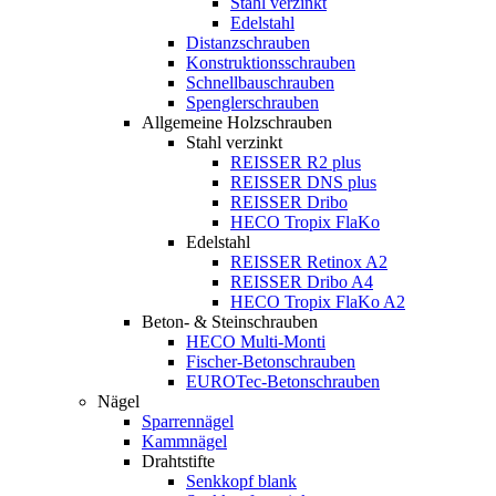
Stahl verzinkt
Edelstahl
Distanzschrauben
Konstruktionsschrauben
Schnellbauschrauben
Spenglerschrauben
Allgemeine Holzschrauben
Stahl verzinkt
REISSER R2 plus
REISSER DNS plus
REISSER Dribo
HECO Tropix FlaKo
Edelstahl
REISSER Retinox A2
REISSER Dribo A4
HECO Tropix FlaKo A2
Beton- & Steinschrauben
HECO Multi-Monti
Fischer-Betonschrauben
EUROTec-Betonschrauben
Nägel
Sparrennägel
Kammnägel
Drahtstifte
Senkkopf blank