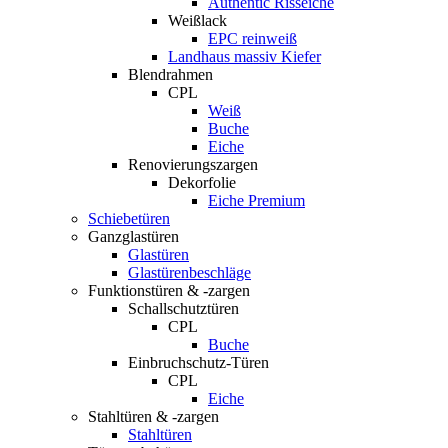
Authentic Risseiche
Weißlack
EPC reinweiß
Landhaus massiv Kiefer
Blendrahmen
CPL
Weiß
Buche
Eiche
Renovierungszargen
Dekorfolie
Eiche Premium
Schiebetüren
Ganzglastüren
Glastüren
Glastürenbeschläge
Funktionstüren & -zargen
Schallschutztüren
CPL
Buche
Einbruchschutz-Türen
CPL
Eiche
Stahltüren & -zargen
Stahltüren