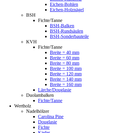
Eichen-Bohlen
Eichen-Holznägel
BSH
Fichte/Tanne
BSH-Balken
BSH-Rundsäulen
BSH-Sonderbauteile
KVH
Fichte/Tanne
Breite = 40 mm
Breite = 60 mm
Breite = 80 mm
Breite = 100 mm
Breite = 120 mm
Breite = 140 mm
Breite = 160 mm
Lärche/Douglasie
Duolambalken
Fichte/Tanne
Wertholz
Nadelhölzer
Carolina Pine
Douglasie
Fichte
Kiefer