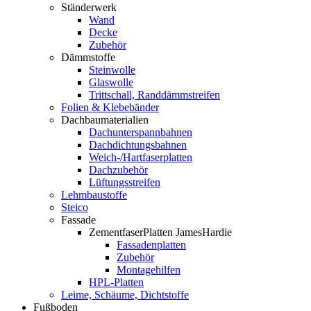
Ständerwerk
Wand
Decke
Zubehör
Dämmstoffe
Steinwolle
Glaswolle
Trittschall, Randdämmstreifen
Folien & Klebebänder
Dachbaumaterialien
Dachunterspannbahnen
Dachdichtungsbahnen
Weich-/Hartfaserplatten
Dachzubehör
Lüftungsstreifen
Lehmbaustoffe
Steico
Fassade
ZementfaserPlatten JamesHardie
Fassadenplatten
Zubehör
Montagehilfen
HPL-Platten
Leime, Schäume, Dichtstoffe
Fußboden