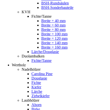
BSH-Rundsäulen
BSH-Sonderbauteile
KVH
Fichte/Tanne
Breite = 40 mm
Breite = 60 mm
Breite = 80 mm
Breite = 100 mm
Breite = 120 mm
Breite = 140 mm
Breite = 160 mm
Lärche/Douglasie
Duolambalken
Fichte/Tanne
Wertholz
Nadelhölzer
Carolina Pine
Douglasie
Fichte
Kiefer
Lärche
Zirbelkiefer
Laubhölzer
Ahorn
Birke