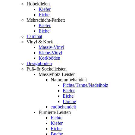
Hobeldielen
Kiefer
Eiche
Mehrschicht-Parkett
Kiefer
Eiche
Laminat
Vinyl & Kork
Massiv-Vinyl
Klebe-Vinyl
Korkböden
Designboden
Fuß- & Sockelleisten
Massivholz-Leisten
Natur, unbehandelt
Fichte/Tanne/Nadelholz
Kiefer
Eiche
Lärche
endbehandelt
Furnierte Leisten
Fichte
Kiefer
Eiche
Buche