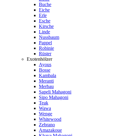
Buche
Eiche
Erle
Esche
Kirsche
Linde
Nussbaum
Pappel
Robinie
Rüster
Exotenhölzer
Ayous
Bosse
Kambala
Meranti
Merbau
Sapeli Mahagoni
Sipo Mahagoni
Teak
Wawa
Wenge
Whitewood
Zebrano
Amazakoue
Khaya Mahagoni