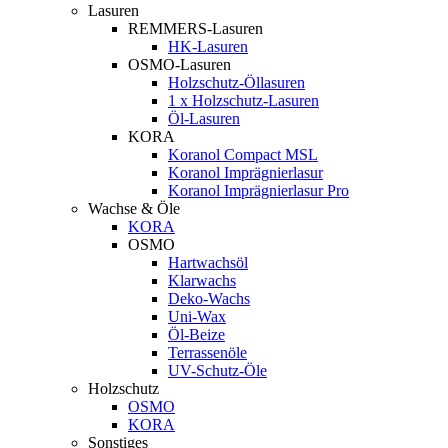
Lasuren
REMMERS-Lasuren
HK-Lasuren
OSMO-Lasuren
Holzschutz-Öllasuren
1 x Holzschutz-Lasuren
Öl-Lasuren
KORA
Koranol Compact MSL
Koranol Imprägnierlasur
Koranol Imprägnierlasur Pro
Wachse & Öle
KORA
OSMO
Hartwachsöl
Klarwachs
Deko-Wachs
Uni-Wax
Öl-Beize
Terrassenöle
UV-Schutz-Öle
Holzschutz
OSMO
KORA
Sonstiges