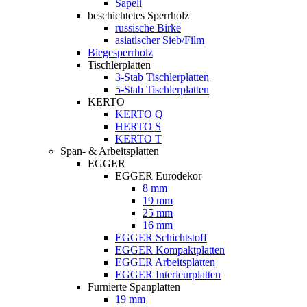
Sapeli
beschichtetes Sperrholz
russische Birke
asiatischer Sieb/Film
Biegesperrholz
Tischlerplatten
3-Stab Tischlerplatten
5-Stab Tischlerplatten
KERTO
KERTO Q
HERTO S
KERTO T
Span- & Arbeitsplatten
EGGER
EGGER Eurodekor
8 mm
19 mm
25 mm
16 mm
EGGER Schichtstoff
EGGER Kompaktplatten
EGGER Arbeitsplatten
EGGER Interieurplatten
Furnierte Spanplatten
19 mm