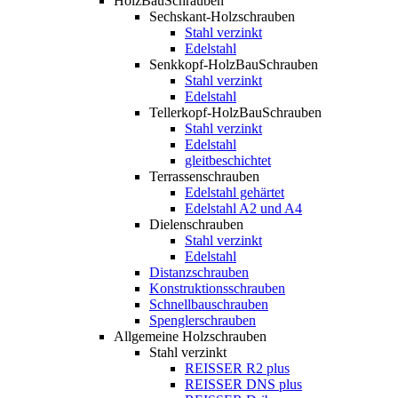
HolzBauSchrauben
Sechskant-Holzschrauben
Stahl verzinkt
Edelstahl
Senkkopf-HolzBauSchrauben
Stahl verzinkt
Edelstahl
Tellerkopf-HolzBauSchrauben
Stahl verzinkt
Edelstahl
gleitbeschichtet
Terrassenschrauben
Edelstahl gehärtet
Edelstahl A2 und A4
Dielenschrauben
Stahl verzinkt
Edelstahl
Distanzschrauben
Konstruktionsschrauben
Schnellbauschrauben
Spenglerschrauben
Allgemeine Holzschrauben
Stahl verzinkt
REISSER R2 plus
REISSER DNS plus