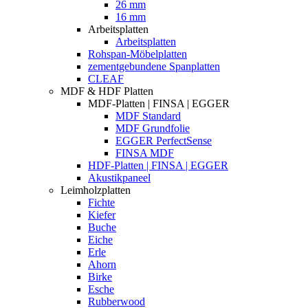
26 mm
16 mm
Arbeitsplatten
Arbeitsplatten
Rohspan-Möbelplatten
zementgebundene Spanplatten
CLEAF
MDF & HDF Platten
MDF-Platten | FINSA | EGGER
MDF Standard
MDF Grundfolie
EGGER PerfectSense
FINSA MDF
HDF-Platten | FINSA | EGGER
Akustikpaneel
Leimholzplatten
Fichte
Kiefer
Buche
Eiche
Erle
Ahorn
Birke
Esche
Rubberwood