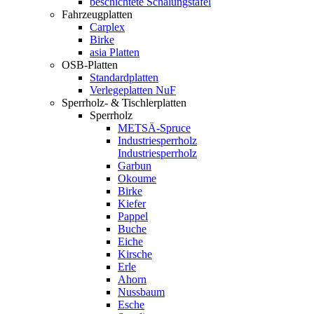
beschichtete Schalungstafel
Fahrzeugplatten
Carplex
Birke
asia Platten
OSB-Platten
Standardplatten
Verlegeplatten NuF
Sperrholz- & Tischlerplatten
Sperrholz
METSÄ-Spruce
Industriesperrholz
Industriesperrholz
Garbun
Okoume
Birke
Kiefer
Pappel
Buche
Eiche
Kirsche
Erle
Ahorn
Nussbaum
Esche