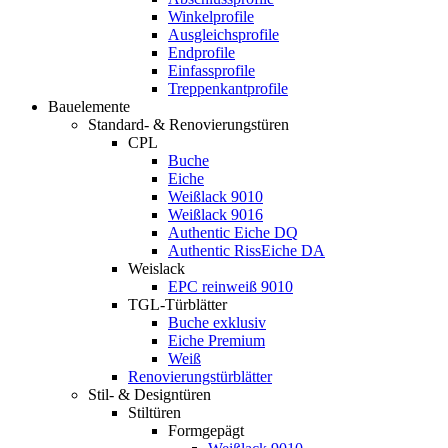
Winkelprofile
Ausgleichsprofile
Endprofile
Einfassprofile
Treppenkantprofile
Bauelemente
Standard- & Renovierungstüren
CPL
Buche
Eiche
Weißlack 9010
Weißlack 9016
Authentic Eiche DQ
Authentic RissEiche DA
Weislack
EPC reinweiß 9010
TGL-Türblätter
Buche exklusiv
Eiche Premium
Weiß
Renovierungstürblätter
Stil- & Designtüren
Stiltüren
Formgepägt