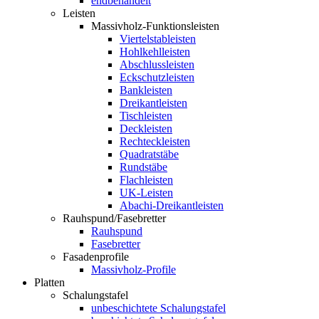
endbehandelt
Leisten
Massivholz-Funktionsleisten
Viertelstableisten
Hohlkehlleisten
Abschlussleisten
Eckschutzleisten
Bankleisten
Dreikantleisten
Tischleisten
Deckleisten
Rechteckleisten
Quadratstäbe
Rundstäbe
Flachleisten
UK-Leisten
Abachi-Dreikantleisten
Rauhspund/Fasebretter
Rauhspund
Fasebretter
Fasadenprofile
Massivholz-Profile
Platten
Schalungstafel
unbeschichtete Schalungstafel