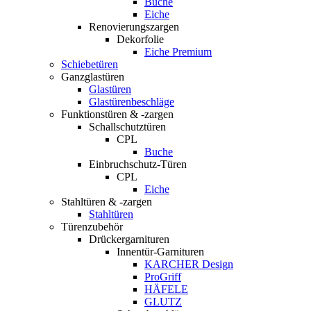
Buche
Eiche
Renovierungszargen
Dekorfolie
Eiche Premium
Schiebetüren
Ganzglastüren
Glastüren
Glastürenbeschläge
Funktionstüren & -zargen
Schallschutztüren
CPL
Buche
Einbruchschutz-Türen
CPL
Eiche
Stahltüren & -zargen
Stahltüren
Türenzubehör
Drückergarnituren
Innentür-Garnituren
KARCHER Design
ProGriff
HÄFELE
GLUTZ