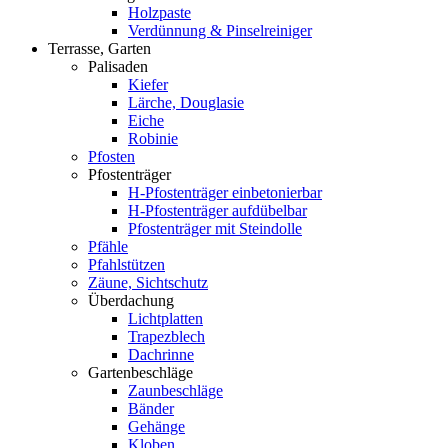
Holzpaste
Verdünnung & Pinselreiniger
Terrasse, Garten
Palisaden
Kiefer
Lärche, Douglasie
Eiche
Robinie
Pfosten
Pfostenträger
H-Pfostenträger einbetonierbar
H-Pfostenträger aufdübelbar
Pfostenträger mit Steindolle
Pfähle
Pfahlstützen
Zäune, Sichtschutz
Überdachung
Lichtplatten
Trapezblech
Dachrinne
Gartenbeschläge
Zaunbeschläge
Bänder
Gehänge
Kloben