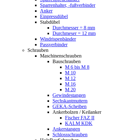
Sparrenhalter, -fußverbinder
Anker
Einpressdübel
Stabdübel
Durchmesser = 8 mm
Durchmeser = 12 mm
Windrispenbänder
Passverbinder
Schrauben
Maschinenschrauben
Bauschrauben
M 6 bis M 8
M 10
M 12
M 16
M 20
Gewindestangen
Sechskantmuttern
GEKA-Scheiben
Ankerbolzen / Keilanker
Fischer FAZ II
KALM KDK
Ankerstangen
Schlossschrauben