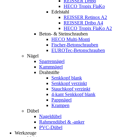
REISSER Dribo
HECO Tropix FlaKo
Edelstahl
REISSER Retinox A2
REISSER Dribo A4
HECO Tropix FlaKo A2
Beton- & Steinschrauben
HECO Multi-Monti
Fischer-Betonschrauben
EUROTec-Betonschrauben
Nägel
Sparrennägel
Kammnägel
Drahtstifte
Senkkopf blank
Senkkopf verzinkt
Stauchkopf verzinkt
4-kant Senkkopf blank
Pappnägel
Krampen
Dübel
Nageldübel
Rahmendübel & -anker
PVC-Dübel
Werkzeuge