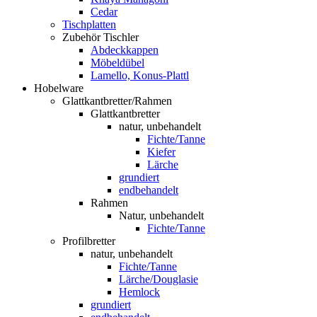
Cedar
Tischplatten
Zubehör Tischler
Abdeckkappen
Möbeldübel
Lamello, Konus-Plattl
Hobelware
Glattkantbretter/Rahmen
Glattkantbretter
natur, unbehandelt
Fichte/Tanne
Kiefer
Lärche
grundiert
endbehandelt
Rahmen
Natur, unbehandelt
Fichte/Tanne
Profilbretter
natur, unbehandelt
Fichte/Tanne
Lärche/Douglasie
Hemlock
grundiert