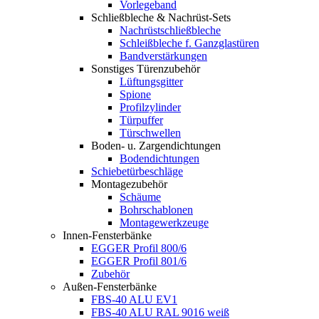
Vorlegeband
Schließbleche & Nachrüst-Sets
Nachrüstschließbleche
Schleißbleche f. Ganzglastüren
Bandverstärkungen
Sonstiges Türenzubehör
Lüftungsgitter
Spione
Profilzylinder
Türpuffer
Türschwellen
Boden- u. Zargendichtungen
Bodendichtungen
Schiebetürbeschläge
Montagezubehör
Schäume
Bohrschablonen
Montagewerkzeuge
Innen-Fensterbänke
EGGER Profil 800/6
EGGER Profil 801/6
Zubehör
Außen-Fensterbänke
FBS-40 ALU EV1
FBS-40 ALU RAL 9016 weiß