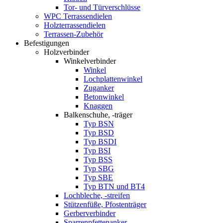
Tor- und Türverschlüsse
WPC Terrassendielen
Holzterrassendielen
Terrassen-Zubehör
Befestigungen
Holzverbinder
Winkelverbinder
Winkel
Lochplattenwinkel
Zuganker
Betonwinkel
Knaggen
Balkenschuhe, -träger
Typ BSN
Typ BSD
Typ BSDI
Typ BSI
Typ BSS
Typ SBG
Typ SBE
Typ BTN und BT4
Lochbleche, -streifen
Stützenfüße, Pfostenträger
Gerberverbinder
Sparrenpfettenanker