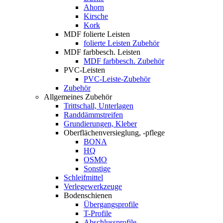
Ahorn
Kirsche
Kork
MDF folierte Leisten
folierte Leisten Zubehör
MDF farbbesch. Leisten
MDF farbbesch. Zubehör
PVC-Leisten
PVC-Leiste-Zubehör
Zubehör
Allgemeines Zubehör
Trittschall, Unterlagen
Randdämmstreifen
Grundierungen, Kleber
Oberflächenversieglung, -pflege
BONA
HQ
OSMO
Sonstige
Schleifmittel
Verlegewerkzeuge
Bodenschienen
Übergangsprofile
T-Profile
Abschlussprofile