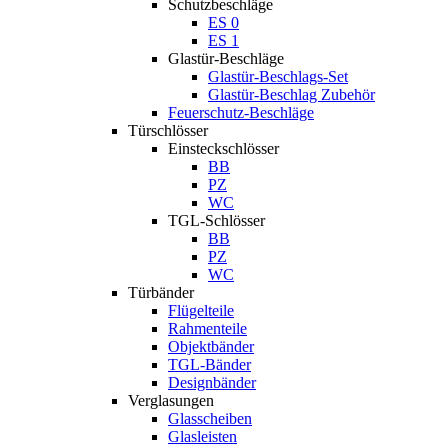
Schutzbeschläge
ES 0
ES 1
Glastür-Beschläge
Glastür-Beschlags-Set
Glastür-Beschlag Zubehör
Feuerschutz-Beschläge
Türschlösser
Einsteckschlösser
BB
PZ
WC
TGL-Schlösser
BB
PZ
WC
Türbänder
Flügelteile
Rahmenteile
Objektbänder
TGL-Bänder
Designbänder
Verglasungen
Glasscheiben
Glasleisten