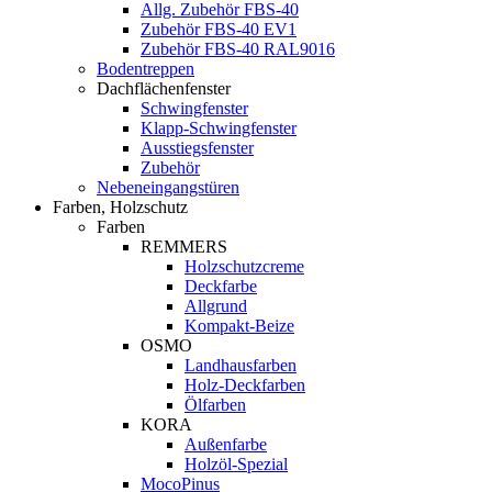
Allg. Zubehör FBS-40
Zubehör FBS-40 EV1
Zubehör FBS-40 RAL9016
Bodentreppen
Dachflächenfenster
Schwingfenster
Klapp-Schwingfenster
Ausstiegsfenster
Zubehör
Nebeneingangstüren
Farben, Holzschutz
Farben
REMMERS
Holzschutzcreme
Deckfarbe
Allgrund
Kompakt-Beize
OSMO
Landhausfarben
Holz-Deckfarben
Ölfarben
KORA
Außenfarbe
Holzöl-Spezial
MocoPinus