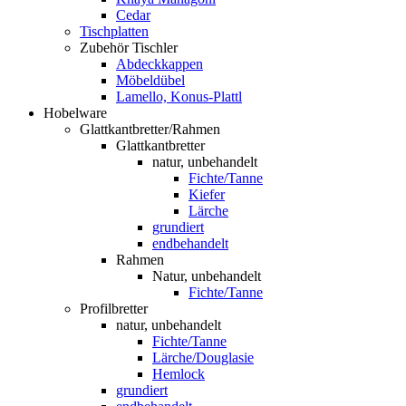
Cedar
Tischplatten
Zubehör Tischler
Abdeckkappen
Möbeldübel
Lamello, Konus-Plattl
Hobelware
Glattkantbretter/Rahmen
Glattkantbretter
natur, unbehandelt
Fichte/Tanne
Kiefer
Lärche
grundiert
endbehandelt
Rahmen
Natur, unbehandelt
Fichte/Tanne
Profilbretter
natur, unbehandelt
Fichte/Tanne
Lärche/Douglasie
Hemlock
grundiert