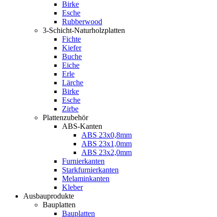
Birke
Esche
Rubberwood
3-Schicht-Naturholzplatten
Fichte
Kiefer
Buche
Eiche
Erle
Lärche
Birke
Esche
Zirbe
Plattenzubehör
ABS-Kanten
ABS 23x0,8mm
ABS 23x1,0mm
ABS 23x2,0mm
Furnierkanten
Starkfurnierkanten
Melaminkanten
Kleber
Ausbauprodukte
Bauplatten
Bauplatten