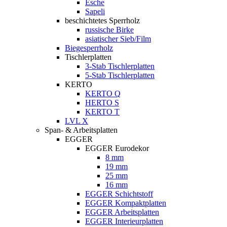
Esche
Sapeli
beschichtetes Sperrholz
russische Birke
asiatischer Sieb/Film
Biegesperrholz
Tischlerplatten
3-Stab Tischlerplatten
5-Stab Tischlerplatten
KERTO
KERTO Q
HERTO S
KERTO T
LVL X
Span- & Arbeitsplatten
EGGER
EGGER Eurodekor
8 mm
19 mm
25 mm
16 mm
EGGER Schichtstoff
EGGER Kompaktplatten
EGGER Arbeitsplatten
EGGER Interieurplatten