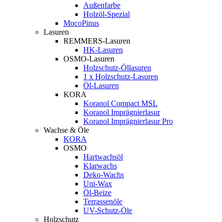
Außenfarbe
Holzöl-Spezial
MocoPinus
Lasuren
REMMERS-Lasuren
HK-Lasuren
OSMO-Lasuren
Holzschutz-Öllasuren
1 x Holzschutz-Lasuren
Öl-Lasuren
KORA
Koranol Compact MSL
Koranol Imprägnierlasur
Koranol Imprägnierlasur Pro
Wachse & Öle
KORA
OSMO
Hartwachsöl
Klarwachs
Deko-Wachs
Uni-Wax
Öl-Beize
Terrassenöle
UV-Schutz-Öle
Holzschutz