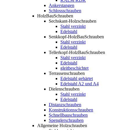
KALM KDK
Ankerstangen
Schlossschrauben
HolzBauSchrauben
Sechskant-Holzschrauben
Stahl verzinkt
Edelstahl
Senkkopf-HolzBauSchrauben
Stahl verzinkt
Edelstahl
Tellerkopf-HolzBauSchrauben
Stahl verzinkt
Edelstahl
gleitbeschichtet
Terrassenschrauben
Edelstahl gehärtet
Edelstahl A2 und A4
Dielenschrauben
Stahl verzinkt
Edelstahl
Distanzschrauben
Konstruktionsschrauben
Schnellbauschrauben
Spenglerschrauben
Allgemeine Holzschrauben