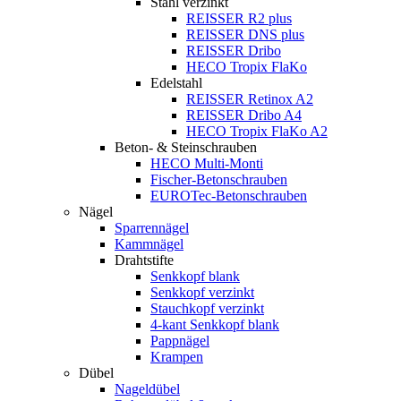
Stahl verzinkt
REISSER R2 plus
REISSER DNS plus
REISSER Dribo
HECO Tropix FlaKo
Edelstahl
REISSER Retinox A2
REISSER Dribo A4
HECO Tropix FlaKo A2
Beton- & Steinschrauben
HECO Multi-Monti
Fischer-Betonschrauben
EUROTec-Betonschrauben
Nägel
Sparrennägel
Kammnägel
Drahtstifte
Senkkopf blank
Senkkopf verzinkt
Stauchkopf verzinkt
4-kant Senkkopf blank
Pappnägel
Krampen
Dübel
Nageldübel