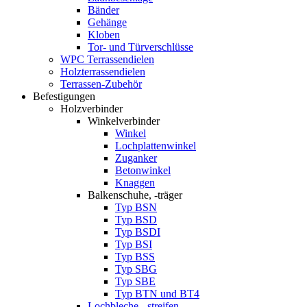
Bänder
Gehänge
Kloben
Tor- und Türverschlüsse
WPC Terrassendielen
Holzterrassendielen
Terrassen-Zubehör
Befestigungen
Holzverbinder
Winkelverbinder
Winkel
Lochplattenwinkel
Zuganker
Betonwinkel
Knaggen
Balkenschuhe, -träger
Typ BSN
Typ BSD
Typ BSDI
Typ BSI
Typ BSS
Typ SBG
Typ SBE
Typ BTN und BT4
Lochbleche, -streifen