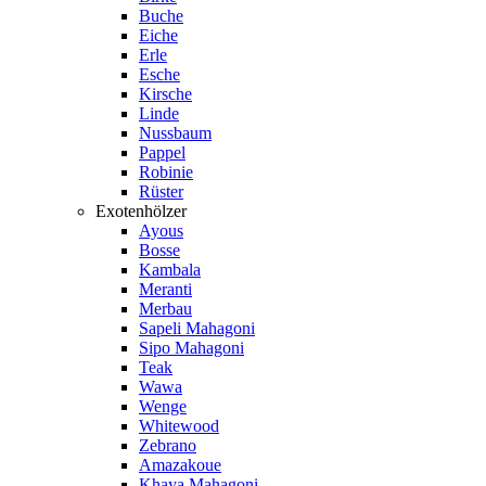
Buche
Eiche
Erle
Esche
Kirsche
Linde
Nussbaum
Pappel
Robinie
Rüster
Exotenhölzer
Ayous
Bosse
Kambala
Meranti
Merbau
Sapeli Mahagoni
Sipo Mahagoni
Teak
Wawa
Wenge
Whitewood
Zebrano
Amazakoue
Khaya Mahagoni