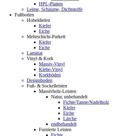
HPL-Platten
Leime, Schäume, Dichtstoffe
Fußboden
Hobeldielen
Kiefer
Eiche
Mehrschicht-Parkett
Kiefer
Eiche
Laminat
Vinyl & Kork
Massiv-Vinyl
Klebe-Vinyl
Korkböden
Designboden
Fuß- & Sockelleisten
Massivholz-Leisten
Natur, unbehandelt
Fichte/Tanne/Nadelholz
Kiefer
Eiche
Lärche
endbehandelt
Furnierte Leisten
Fichte