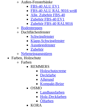
Außen-Fensterbänke
FBS-40 ALU EV1
FBS-40 ALU RAL 9016 weiß
Allg. Zubehör FBS-40
Zubehör FBS-40 EV1
Zubehör FBS-40 RAL9016
Bodentreppen
Dachflächenfenster
Schwingfenster
Klapp-Schwingfenster
Ausstiegsfenster
Zubehör
Nebeneingangstüren
Farben, Holzschutz
Farben
REMMERS
Holzschutzcreme
Deckfarbe
Allgrund
Kompakt-Beize
OSMO
Landhausfarben
Holz-Deckfarben
Ölfarben
KORA