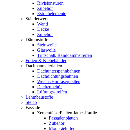
Rivisionstüren
Zubehör
Estrichelemente
Ständerwerk
Wand
Decke
Zubehör
Dämmstoffe
Steinwolle
Glaswolle
Trittschall, Randdämmstreifen
Folien & Klebebänder
Dachbaumaterialien
Dachunterspannbahnen
Dachdichtungsbahnen
Weich-/Hartfaserplatten
Dachzubehör
Lüftungsstreifen
Lehmbaustoffe
Steico
Fassade
ZementfaserPlatten JamesHardie
Fassadenplatten
Zubehör
Montagehilfen