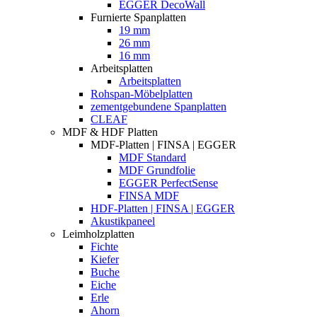
EGGER DecoWall
Furnierte Spanplatten
19 mm
26 mm
16 mm
Arbeitsplatten
Arbeitsplatten
Rohspan-Möbelplatten
zementgebundene Spanplatten
CLEAF
MDF & HDF Platten
MDF-Platten | FINSA | EGGER
MDF Standard
MDF Grundfolie
EGGER PerfectSense
FINSA MDF
HDF-Platten | FINSA | EGGER
Akustikpaneel
Leimholzplatten
Fichte
Kiefer
Buche
Eiche
Erle
Ahorn