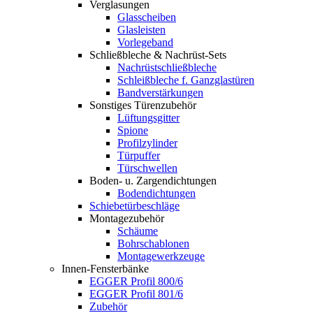
Verglasungen
Glasscheiben
Glasleisten
Vorlegeband
Schließbleche & Nachrüst-Sets
Nachrüstschließbleche
Schleißbleche f. Ganzglastüren
Bandverstärkungen
Sonstiges Türenzubehör
Lüftungsgitter
Spione
Profilzylinder
Türpuffer
Türschwellen
Boden- u. Zargendichtungen
Bodendichtungen
Schiebetürbeschläge
Montagezubehör
Schäume
Bohrschablonen
Montagewerkzeuge
Innen-Fensterbänke
EGGER Profil 800/6
EGGER Profil 801/6
Zubehör