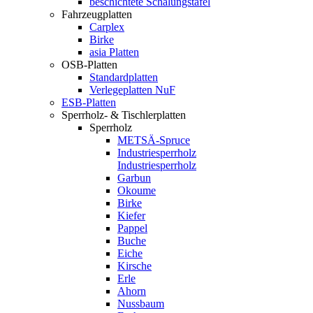
beschichtete Schalungstafel
Fahrzeugplatten
Carplex
Birke
asia Platten
OSB-Platten
Standardplatten
Verlegeplatten NuF
ESB-Platten
Sperrholz- & Tischlerplatten
Sperrholz
METSÄ-Spruce
Industriesperrholz
Industriesperrholz
Garbun
Okoume
Birke
Kiefer
Pappel
Buche
Eiche
Kirsche
Erle
Ahorn
Nussbaum