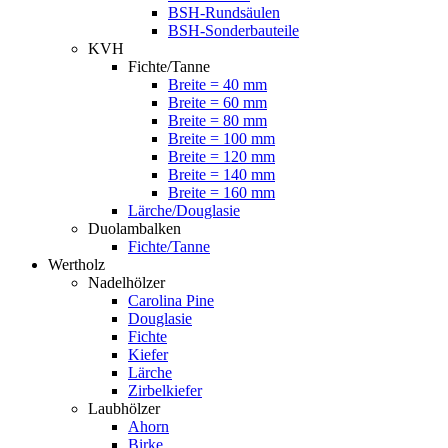
BSH-Rundsäulen
BSH-Sonderbauteile
KVH
Fichte/Tanne
Breite = 40 mm
Breite = 60 mm
Breite = 80 mm
Breite = 100 mm
Breite = 120 mm
Breite = 140 mm
Breite = 160 mm
Lärche/Douglasie
Duolambalken
Fichte/Tanne
Wertholz
Nadelhölzer
Carolina Pine
Douglasie
Fichte
Kiefer
Lärche
Zirbelkiefer
Laubhölzer
Ahorn
Birke