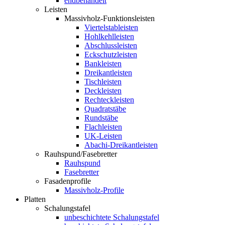
endbehandelt
Leisten
Massivholz-Funktionsleisten
Viertelstableisten
Hohlkehlleisten
Abschlussleisten
Eckschutzleisten
Bankleisten
Dreikantleisten
Tischleisten
Deckleisten
Rechteckleisten
Quadratstäbe
Rundstäbe
Flachleisten
UK-Leisten
Abachi-Dreikantleisten
Rauhspund/Fasebretter
Rauhspund
Fasebretter
Fasadenprofile
Massivholz-Profile
Platten
Schalungstafel
unbeschichtete Schalungstafel