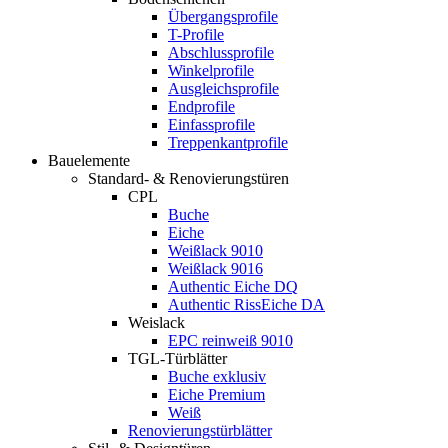
Übergangsprofile
T-Profile
Abschlussprofile
Winkelprofile
Ausgleichsprofile
Endprofile
Einfassprofile
Treppenkantprofile
Bauelemente
Standard- & Renovierungstüren
CPL
Buche
Eiche
Weißlack 9010
Weißlack 9016
Authentic Eiche DQ
Authentic RissEiche DA
Weislack
EPC reinweiß 9010
TGL-Türblätter
Buche exklusiv
Eiche Premium
Weiß
Renovierungstürblätter