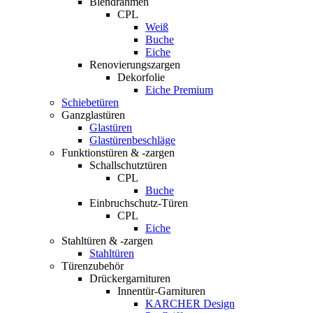
Blendrahmen
CPL
Weiß
Buche
Eiche
Renovierungszargen
Dekorfolie
Eiche Premium
Schiebetüren
Ganzglastüren
Glastüren
Glastürenbeschläge
Funktionstüren & -zargen
Schallschutztüren
CPL
Buche
Einbruchschutz-Türen
CPL
Eiche
Stahltüren & -zargen
Stahltüren
Türenzubehör
Drückergarnituren
Innentür-Garnituren
KARCHER Design