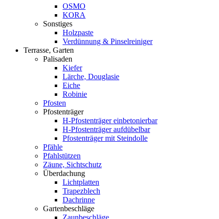
OSMO
KORA
Sonstiges
Holzpaste
Verdünnung & Pinselreiniger
Terrasse, Garten
Palisaden
Kiefer
Lärche, Douglasie
Eiche
Robinie
Pfosten
Pfostenträger
H-Pfostenträger einbetonierbar
H-Pfostenträger aufdübelbar
Pfostenträger mit Steindolle
Pfähle
Pfahlstützen
Zäune, Sichtschutz
Überdachung
Lichtplatten
Trapezblech
Dachrinne
Gartenbeschläge
Zaunbeschläge