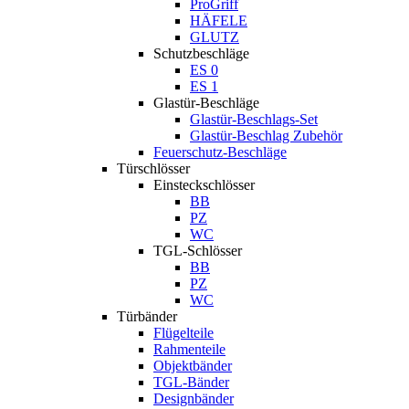
ProGriff
HÄFELE
GLUTZ
Schutzbeschläge
ES 0
ES 1
Glastür-Beschläge
Glastür-Beschlags-Set
Glastür-Beschlag Zubehör
Feuerschutz-Beschläge
Türschlösser
Einsteckschlösser
BB
PZ
WC
TGL-Schlösser
BB
PZ
WC
Türbänder
Flügelteile
Rahmenteile
Objektbänder
TGL-Bänder
Designbänder