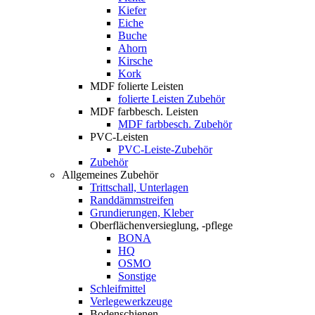
Kiefer
Eiche
Buche
Ahorn
Kirsche
Kork
MDF folierte Leisten
folierte Leisten Zubehör
MDF farbbesch. Leisten
MDF farbbesch. Zubehör
PVC-Leisten
PVC-Leiste-Zubehör
Zubehör
Allgemeines Zubehör
Trittschall, Unterlagen
Randdämmstreifen
Grundierungen, Kleber
Oberflächenversieglung, -pflege
BONA
HQ
OSMO
Sonstige
Schleifmittel
Verlegewerkzeuge
Bodenschienen