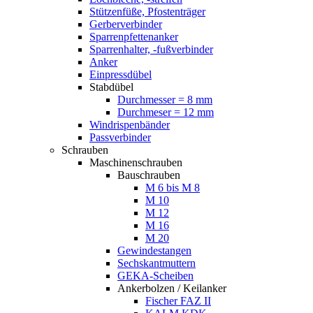
Stützenfüße, Pfostenträger
Gerberverbinder
Sparrenpfettenanker
Sparrenhalter, -fußverbinder
Anker
Einpressdübel
Stabdübel
Durchmesser = 8 mm
Durchmeser = 12 mm
Windrispenbänder
Passverbinder
Schrauben
Maschinenschrauben
Bauschrauben
M 6 bis M 8
M 10
M 12
M 16
M 20
Gewindestangen
Sechskantmuttern
GEKA-Scheiben
Ankerbolzen / Keilanker
Fischer FAZ II