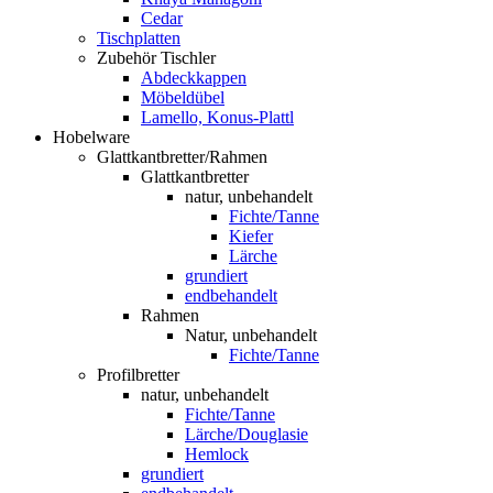
Cedar
Tischplatten
Zubehör Tischler
Abdeckkappen
Möbeldübel
Lamello, Konus-Plattl
Hobelware
Glattkantbretter/Rahmen
Glattkantbretter
natur, unbehandelt
Fichte/Tanne
Kiefer
Lärche
grundiert
endbehandelt
Rahmen
Natur, unbehandelt
Fichte/Tanne
Profilbretter
natur, unbehandelt
Fichte/Tanne
Lärche/Douglasie
Hemlock
grundiert