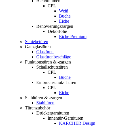
Blendrahmen
CPL
Weiß
Buche
Eiche
Renovierungszargen
Dekorfolie
Eiche Premium
Schiebetüren
Ganzglastüren
Glastüren
Glastürenbeschläge
Funktionstüren & -zargen
Schallschutztüren
CPL
Buche
Einbruchschutz-Türen
CPL
Eiche
Stahltüren & -zargen
Stahltüren
Türenzubehör
Drückergarnituren
Innentür-Garnituren
KARCHER Design