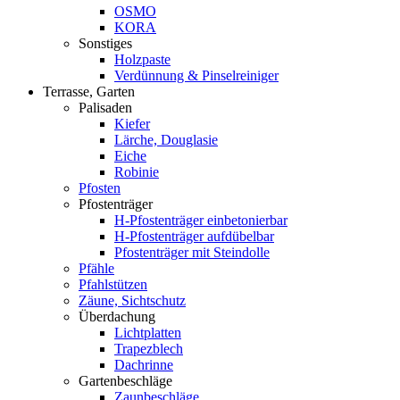
OSMO
KORA
Sonstiges
Holzpaste
Verdünnung & Pinselreiniger
Terrasse, Garten
Palisaden
Kiefer
Lärche, Douglasie
Eiche
Robinie
Pfosten
Pfostenträger
H-Pfostenträger einbetonierbar
H-Pfostenträger aufdübelbar
Pfostenträger mit Steindolle
Pfähle
Pfahlstützen
Zäune, Sichtschutz
Überdachung
Lichtplatten
Trapezblech
Dachrinne
Gartenbeschläge
Zaunbeschläge