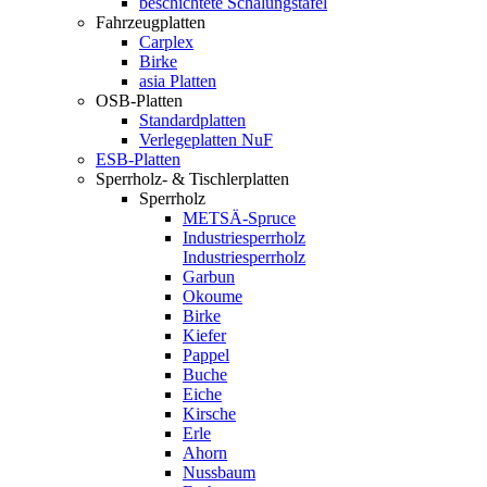
beschichtete Schalungstafel
Fahrzeugplatten
Carplex
Birke
asia Platten
OSB-Platten
Standardplatten
Verlegeplatten NuF
ESB-Platten
Sperrholz- & Tischlerplatten
Sperrholz
METSÄ-Spruce
Industriesperrholz
Industriesperrholz
Garbun
Okoume
Birke
Kiefer
Pappel
Buche
Eiche
Kirsche
Erle
Ahorn
Nussbaum