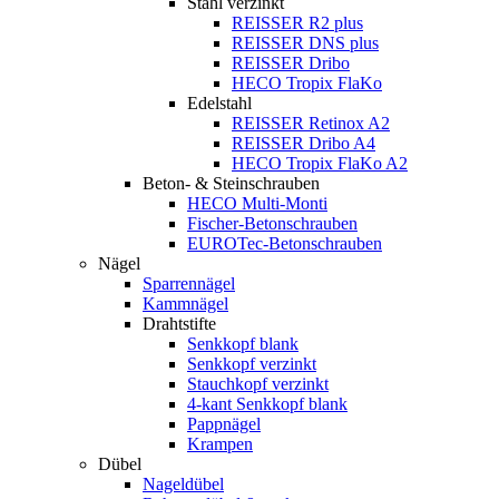
Stahl verzinkt
REISSER R2 plus
REISSER DNS plus
REISSER Dribo
HECO Tropix FlaKo
Edelstahl
REISSER Retinox A2
REISSER Dribo A4
HECO Tropix FlaKo A2
Beton- & Steinschrauben
HECO Multi-Monti
Fischer-Betonschrauben
EUROTec-Betonschrauben
Nägel
Sparrennägel
Kammnägel
Drahtstifte
Senkkopf blank
Senkkopf verzinkt
Stauchkopf verzinkt
4-kant Senkkopf blank
Pappnägel
Krampen
Dübel
Nageldübel