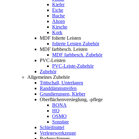
Kiefer
Eiche
Buche
Ahorn
Kirsche
Kork
MDF folierte Leisten
folierte Leisten Zubehör
MDF farbbesch. Leisten
MDF farbbesch. Zubehör
PVC-Leisten
PVC-Leiste-Zubehör
Zubehör
Allgemeines Zubehör
Trittschall, Unterlagen
Randdämmstreifen
Grundierungen, Kleber
Oberflächenversieglung, -pflege
BONA
HQ
OSMO
Sonstige
Schleifmittel
Verlegewerkzeuge
Bodenschienen