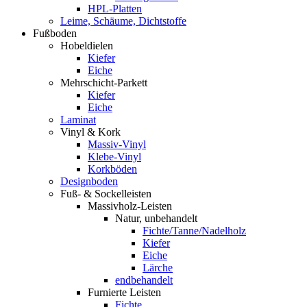
HPL-Platten
Leime, Schäume, Dichtstoffe
Fußboden
Hobeldielen
Kiefer
Eiche
Mehrschicht-Parkett
Kiefer
Eiche
Laminat
Vinyl & Kork
Massiv-Vinyl
Klebe-Vinyl
Korkböden
Designboden
Fuß- & Sockelleisten
Massivholz-Leisten
Natur, unbehandelt
Fichte/Tanne/Nadelholz
Kiefer
Eiche
Lärche
endbehandelt
Furnierte Leisten
Fichte