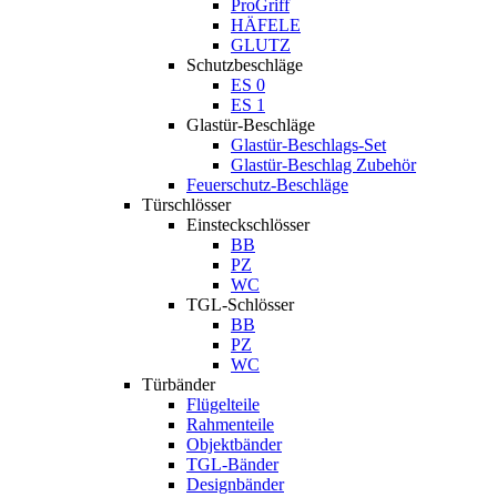
ProGriff
HÄFELE
GLUTZ
Schutzbeschläge
ES 0
ES 1
Glastür-Beschläge
Glastür-Beschlags-Set
Glastür-Beschlag Zubehör
Feuerschutz-Beschläge
Türschlösser
Einsteckschlösser
BB
PZ
WC
TGL-Schlösser
BB
PZ
WC
Türbänder
Flügelteile
Rahmenteile
Objektbänder
TGL-Bänder
Designbänder