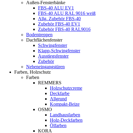
Außen-Fensterbänke
FBS-40 ALU EV1
FBS-40 ALU RAL 9016 weiß
Allg. Zubehör FBS-40
Zubehör FBS-40 EV1
Zubehör FBS-40 RAL9016
Bodentreppen
Dachflächenfenster
Schwingfenster
Klapp-Schwingfenster
Ausstiegsfenster
Zubehör
Nebeneingangstüren
Farben, Holzschutz
Farben
REMMERS
Holzschutzcreme
Deckfarbe
Allgrund
Kompakt-Beize
OSMO
Landhausfarben
Holz-Deckfarben
Ölfarben
KORA