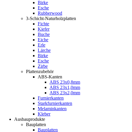
Birke
Esche
Rubberwood
3-Schicht-Naturholzplatten
Fichte
Kiefer
Buche
Eiche
Erle
Lärche
Birke
Esche
Zirbe
Plattenzubehör
ABS-Kanten
ABS 23x0,8mm
ABS 23x1,0mm
ABS 23x2,0mm
Furnierkanten
Starkfurnierkanten
Melaminkanten
Kleber
Ausbauprodukte
Bauplatten
Bauplatten