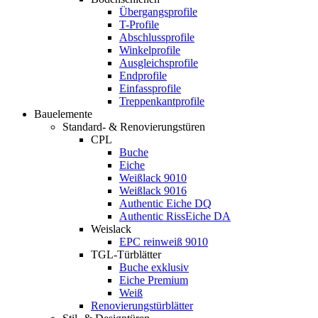
Übergangsprofile
T-Profile
Abschlussprofile
Winkelprofile
Ausgleichsprofile
Endprofile
Einfassprofile
Treppenkantprofile
Bauelemente
Standard- & Renovierungstüren
CPL
Buche
Eiche
Weißlack 9010
Weißlack 9016
Authentic Eiche DQ
Authentic RissEiche DA
Weislack
EPC reinweiß 9010
TGL-Türblätter
Buche exklusiv
Eiche Premium
Weiß
Renovierungstürblätter