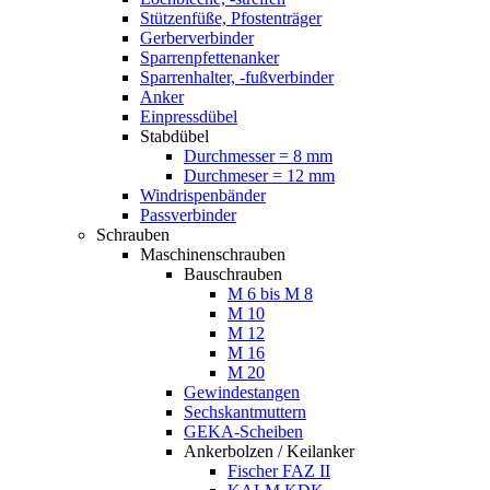
Stützenfüße, Pfostenträger
Gerberverbinder
Sparrenpfettenanker
Sparrenhalter, -fußverbinder
Anker
Einpressdübel
Stabdübel
Durchmesser = 8 mm
Durchmeser = 12 mm
Windrispenbänder
Passverbinder
Schrauben
Maschinenschrauben
Bauschrauben
M 6 bis M 8
M 10
M 12
M 16
M 20
Gewindestangen
Sechskantmuttern
GEKA-Scheiben
Ankerbolzen / Keilanker
Fischer FAZ II