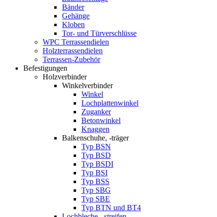
Bänder
Gehänge
Kloben
Tor- und Türverschlüsse
WPC Terrassendielen
Holzterrassendielen
Terrassen-Zubehör
Befestigungen
Holzverbinder
Winkelverbinder
Winkel
Lochplattenwinkel
Zuganker
Betonwinkel
Knaggen
Balkenschuhe, -träger
Typ BSN
Typ BSD
Typ BSDI
Typ BSI
Typ BSS
Typ SBG
Typ SBE
Typ BTN und BT4
Lochbleche, -streifen