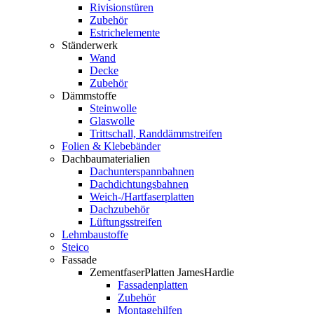
Rivisionstüren
Zubehör
Estrichelemente
Ständerwerk
Wand
Decke
Zubehör
Dämmstoffe
Steinwolle
Glaswolle
Trittschall, Randdämmstreifen
Folien & Klebebänder
Dachbaumaterialien
Dachunterspannbahnen
Dachdichtungsbahnen
Weich-/Hartfaserplatten
Dachzubehör
Lüftungsstreifen
Lehmbaustoffe
Steico
Fassade
ZementfaserPlatten JamesHardie
Fassadenplatten
Zubehör
Montagehilfen