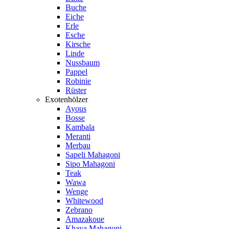
Buche
Eiche
Erle
Esche
Kirsche
Linde
Nussbaum
Pappel
Robinie
Rüster
Exotenhölzer
Ayous
Bosse
Kambala
Meranti
Merbau
Sapeli Mahagoni
Sipo Mahagoni
Teak
Wawa
Wenge
Whitewood
Zebrano
Amazakoue
Khaya Mahagoni