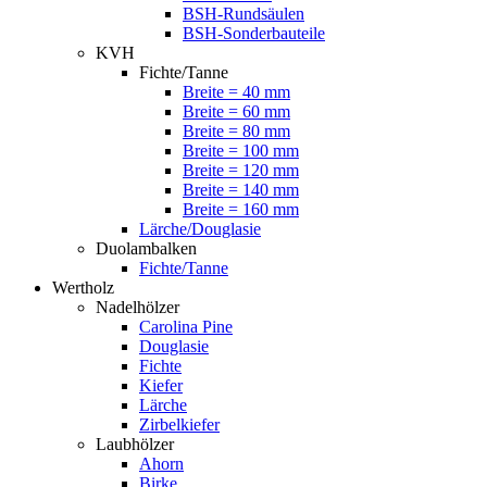
BSH-Rundsäulen
BSH-Sonderbauteile
KVH
Fichte/Tanne
Breite = 40 mm
Breite = 60 mm
Breite = 80 mm
Breite = 100 mm
Breite = 120 mm
Breite = 140 mm
Breite = 160 mm
Lärche/Douglasie
Duolambalken
Fichte/Tanne
Wertholz
Nadelhölzer
Carolina Pine
Douglasie
Fichte
Kiefer
Lärche
Zirbelkiefer
Laubhölzer
Ahorn
Birke