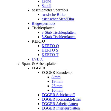
Esche
Sapeli
beschichtetes Sperrholz
russische Birke
asiatischer Sieb/Film
Biegesperrholz
Tischlerplatten
3-Stab Tischlerplatten
5-Stab Tischlerplatten
KERTO
KERTO Q
HERTO S
KERTO T
LVL X
Span- & Arbeitsplatten
EGGER
EGGER Eurodekor
8 mm
19 mm
25 mm
16 mm
EGGER Schichtstoff
EGGER Kompaktplatten
EGGER Arbeitsplatten
EGGER Interieurplatten