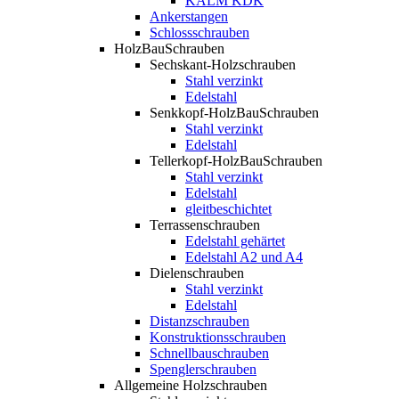
KALM KDK
Ankerstangen
Schlossschrauben
HolzBauSchrauben
Sechskant-Holzschrauben
Stahl verzinkt
Edelstahl
Senkkopf-HolzBauSchrauben
Stahl verzinkt
Edelstahl
Tellerkopf-HolzBauSchrauben
Stahl verzinkt
Edelstahl
gleitbeschichtet
Terrassenschrauben
Edelstahl gehärtet
Edelstahl A2 und A4
Dielenschrauben
Stahl verzinkt
Edelstahl
Distanzschrauben
Konstruktionsschrauben
Schnellbauschrauben
Spenglerschrauben
Allgemeine Holzschrauben