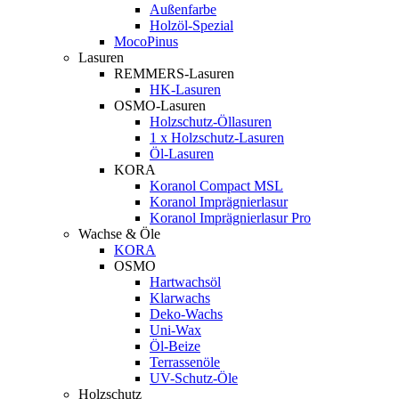
Außenfarbe
Holzöl-Spezial
MocoPinus
Lasuren
REMMERS-Lasuren
HK-Lasuren
OSMO-Lasuren
Holzschutz-Öllasuren
1 x Holzschutz-Lasuren
Öl-Lasuren
KORA
Koranol Compact MSL
Koranol Imprägnierlasur
Koranol Imprägnierlasur Pro
Wachse & Öle
KORA
OSMO
Hartwachsöl
Klarwachs
Deko-Wachs
Uni-Wax
Öl-Beize
Terrassenöle
UV-Schutz-Öle
Holzschutz