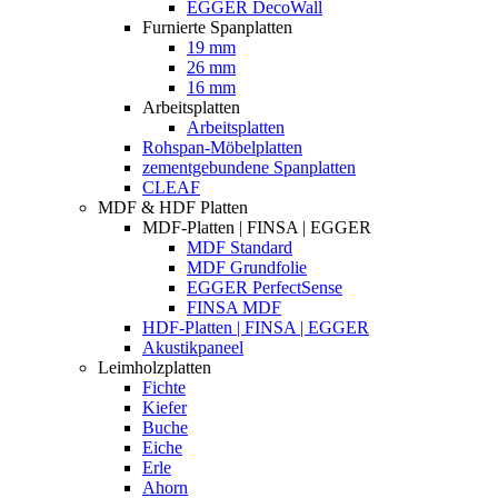
EGGER DecoWall
Furnierte Spanplatten
19 mm
26 mm
16 mm
Arbeitsplatten
Arbeitsplatten
Rohspan-Möbelplatten
zementgebundene Spanplatten
CLEAF
MDF & HDF Platten
MDF-Platten | FINSA | EGGER
MDF Standard
MDF Grundfolie
EGGER PerfectSense
FINSA MDF
HDF-Platten | FINSA | EGGER
Akustikpaneel
Leimholzplatten
Fichte
Kiefer
Buche
Eiche
Erle
Ahorn