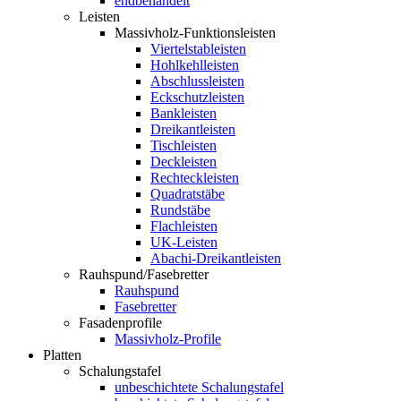
endbehandelt
Leisten
Massivholz-Funktionsleisten
Viertelstableisten
Hohlkehlleisten
Abschlussleisten
Eckschutzleisten
Bankleisten
Dreikantleisten
Tischleisten
Deckleisten
Rechteckleisten
Quadratstäbe
Rundstäbe
Flachleisten
UK-Leisten
Abachi-Dreikantleisten
Rauhspund/Fasebretter
Rauhspund
Fasebretter
Fasadenprofile
Massivholz-Profile
Platten
Schalungstafel
unbeschichtete Schalungstafel