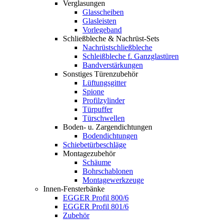
Verglasungen
Glasscheiben
Glasleisten
Vorlegeband
Schließbleche & Nachrüst-Sets
Nachrüstschließbleche
Schleißbleche f. Ganzglastüren
Bandverstärkungen
Sonstiges Türenzubehör
Lüftungsgitter
Spione
Profilzylinder
Türpuffer
Türschwellen
Boden- u. Zargendichtungen
Bodendichtungen
Schiebetürbeschläge
Montagezubehör
Schäume
Bohrschablonen
Montagewerkzeuge
Innen-Fensterbänke
EGGER Profil 800/6
EGGER Profil 801/6
Zubehör