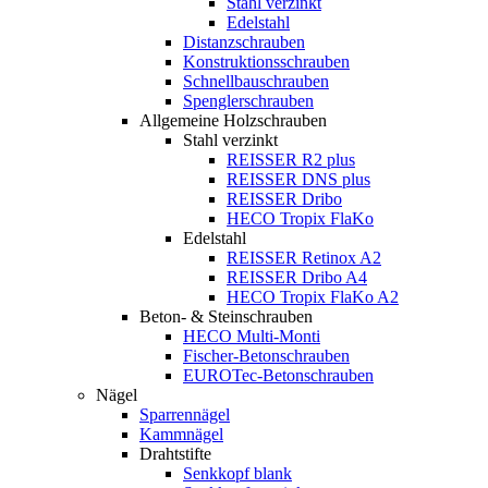
Stahl verzinkt
Edelstahl
Distanzschrauben
Konstruktionsschrauben
Schnellbauschrauben
Spenglerschrauben
Allgemeine Holzschrauben
Stahl verzinkt
REISSER R2 plus
REISSER DNS plus
REISSER Dribo
HECO Tropix FlaKo
Edelstahl
REISSER Retinox A2
REISSER Dribo A4
HECO Tropix FlaKo A2
Beton- & Steinschrauben
HECO Multi-Monti
Fischer-Betonschrauben
EUROTec-Betonschrauben
Nägel
Sparrennägel
Kammnägel
Drahtstifte
Senkkopf blank