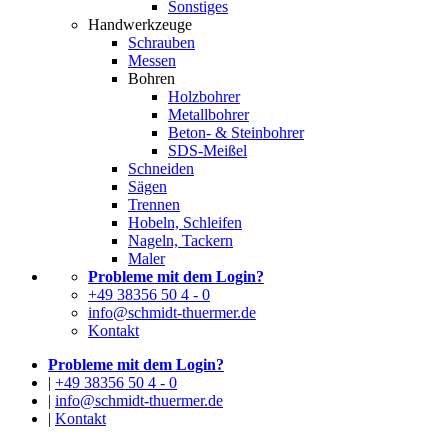
Sonstiges
Handwerkzeuge
Schrauben
Messen
Bohren
Holzbohrer
Metallbohrer
Beton- & Steinbohrer
SDS-Meißel
Schneiden
Sägen
Trennen
Hobeln, Schleifen
Nageln, Tackern
Maler
Probleme mit dem Login?
+49 38356 50 4 - 0
info@schmidt-thuermer.de
Kontakt
Probleme mit dem Login?
|
+49 38356 50 4 - 0
|
info@schmidt-thuermer.de
|
Kontakt