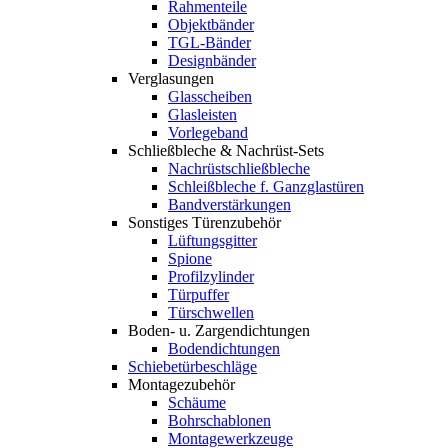
Rahmenteile
Objektbänder
TGL-Bänder
Designbänder
Verglasungen
Glasscheiben
Glasleisten
Vorlegeband
Schließbleche & Nachrüst-Sets
Nachrüstschließbleche
Schleißbleche f. Ganzglastüren
Bandverstärkungen
Sonstiges Türenzubehör
Lüftungsgitter
Spione
Profilzylinder
Türpuffer
Türschwellen
Boden- u. Zargendichtungen
Bodendichtungen
Schiebetürbeschläge
Montagezubehör
Schäume
Bohrschablonen
Montagewerkzeuge