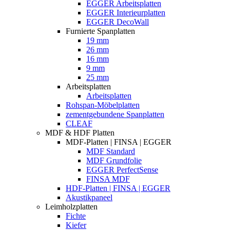
EGGER Arbeitsplatten
EGGER Interieurplatten
EGGER DecoWall
Furnierte Spanplatten
19 mm
26 mm
16 mm
9 mm
25 mm
Arbeitsplatten
Arbeitsplatten
Rohspan-Möbelplatten
zementgebundene Spanplatten
CLEAF
MDF & HDF Platten
MDF-Platten | FINSA | EGGER
MDF Standard
MDF Grundfolie
EGGER PerfectSense
FINSA MDF
HDF-Platten | FINSA | EGGER
Akustikpaneel
Leimholzplatten
Fichte
Kiefer