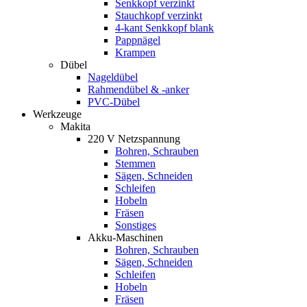
Senkkopf verzinkt
Stauchkopf verzinkt
4-kant Senkkopf blank
Pappnägel
Krampen
Dübel
Nageldübel
Rahmendübel & -anker
PVC-Dübel
Werkzeuge
Makita
220 V Netzspannung
Bohren, Schrauben
Stemmen
Sägen, Schneiden
Schleifen
Hobeln
Fräsen
Sonstiges
Akku-Maschinen
Bohren, Schrauben
Sägen, Schneiden
Schleifen
Hobeln
Fräsen