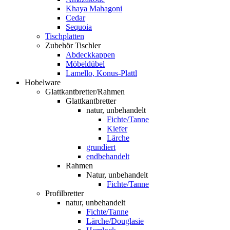
Khaya Mahagoni
Cedar
Sequoia
Tischplatten
Zubehör Tischler
Abdeckkappen
Möbeldübel
Lamello, Konus-Plattl
Hobelware
Glattkantbretter/Rahmen
Glattkantbretter
natur, unbehandelt
Fichte/Tanne
Kiefer
Lärche
grundiert
endbehandelt
Rahmen
Natur, unbehandelt
Fichte/Tanne
Profilbretter
natur, unbehandelt
Fichte/Tanne
Lärche/Douglasie