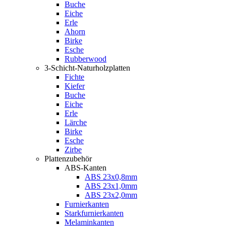
Buche
Eiche
Erle
Ahorn
Birke
Esche
Rubberwood
3-Schicht-Naturholzplatten
Fichte
Kiefer
Buche
Eiche
Erle
Lärche
Birke
Esche
Zirbe
Plattenzubehör
ABS-Kanten
ABS 23x0,8mm
ABS 23x1,0mm
ABS 23x2,0mm
Furnierkanten
Starkfurnierkanten
Melaminkanten