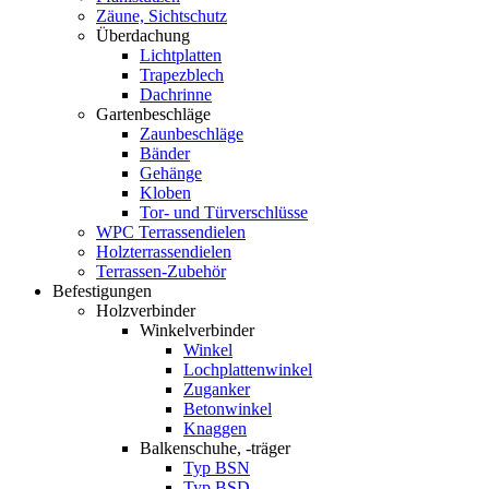
Zäune, Sichtschutz
Überdachung
Lichtplatten
Trapezblech
Dachrinne
Gartenbeschläge
Zaunbeschläge
Bänder
Gehänge
Kloben
Tor- und Türverschlüsse
WPC Terrassendielen
Holzterrassendielen
Terrassen-Zubehör
Befestigungen
Holzverbinder
Winkelverbinder
Winkel
Lochplattenwinkel
Zuganker
Betonwinkel
Knaggen
Balkenschuhe, -träger
Typ BSN
Typ BSD