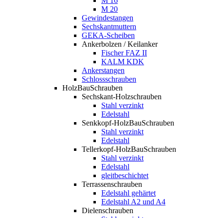
M 16
M 20
Gewindestangen
Sechskantmuttern
GEKA-Scheiben
Ankerbolzen / Keilanker
Fischer FAZ II
KALM KDK
Ankerstangen
Schlossschrauben
HolzBauSchrauben
Sechskant-Holzschrauben
Stahl verzinkt
Edelstahl
Senkkopf-HolzBauSchrauben
Stahl verzinkt
Edelstahl
Tellerkopf-HolzBauSchrauben
Stahl verzinkt
Edelstahl
gleitbeschichtet
Terrassenschrauben
Edelstahl gehärtet
Edelstahl A2 und A4
Dielenschrauben