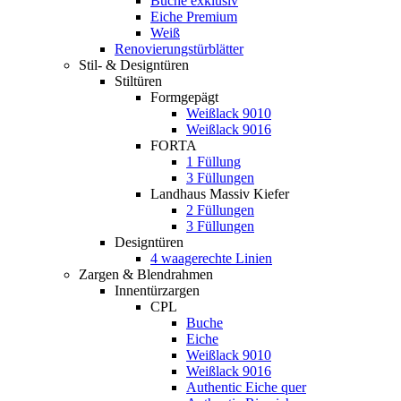
Buche exklusiv
Eiche Premium
Weiß
Renovierungstürblätter
Stil- & Designtüren
Stiltüren
Formgepägt
Weißlack 9010
Weißlack 9016
FORTA
1 Füllung
3 Füllungen
Landhaus Massiv Kiefer
2 Füllungen
3 Füllungen
Designtüren
4 waagerechte Linien
Zargen & Blendrahmen
Innentürzargen
CPL
Buche
Eiche
Weißlack 9010
Weißlack 9016
Authentic Eiche quer