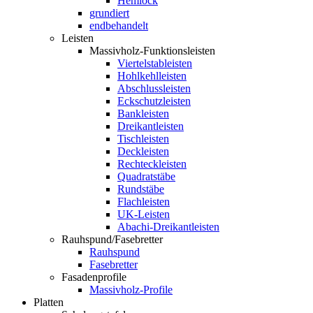
Hemlock
grundiert
endbehandelt
Leisten
Massivholz-Funktionsleisten
Viertelstableisten
Hohlkehlleisten
Abschlussleisten
Eckschutzleisten
Bankleisten
Dreikantleisten
Tischleisten
Deckleisten
Rechteckleisten
Quadratstäbe
Rundstäbe
Flachleisten
UK-Leisten
Abachi-Dreikantleisten
Rauhspund/Fasebretter
Rauhspund
Fasebretter
Fasadenprofile
Massivholz-Profile
Platten