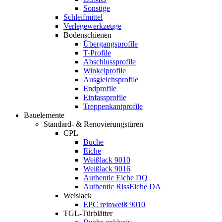
Sonstige
Schleifmittel
Verlegewerkzeuge
Bodenschienen
Übergangsprofile
T-Profile
Abschlussprofile
Winkelprofile
Ausgleichsprofile
Endprofile
Einfassprofile
Treppenkantprofile
Bauelemente
Standard- & Renovierungstüren
CPL
Buche
Eiche
Weißlack 9010
Weißlack 9016
Authentic Eiche DQ
Authentic RissEiche DA
Weislack
EPC reinweiß 9010
TGL-Türblätter