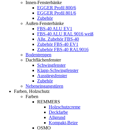
Innen-Fensterbänke
EGGER Profil 800/6
EGGER Profil 801/6
Zubehör
Außen-Fensterbänke
FBS-40 ALU EV1
FBS-40 ALU RAL 9016 weiß
Allg. Zubehör FBS-40
Zubehör FBS-40 EV1
Zubehör FBS-40 RAL9016
Bodentreppen
Dachflächenfenster
Schwingfenster
Klapp-Schwingfenster
Ausstiegsfenster
Zubehör
Nebeneingangstüren
Farben, Holzschutz
Farben
REMMERS
Holzschutzcreme
Deckfarbe
Allgrund
Kompakt-Beize
OSMO