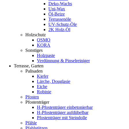
Deko-Wachs
Uni-Wax
Öl-Beize
Terrassenöle
UV-Schutz-Öle
2K Holz-Öl
Holzschutz
OSMO
KORA
Sonstiges
Holzpaste
Verdünnung & Pinselreiniger
Terrasse, Garten
Palisaden
Kiefer
Lärche, Douglasie
Eiche
Robinie
Pfosten
Pfostenträger
H-Pfostenträger einbetonierbar
H-Pfostenträger aufdübelbar
Pfostenträger mit Steindolle
Pfähle
Pfahlstützen