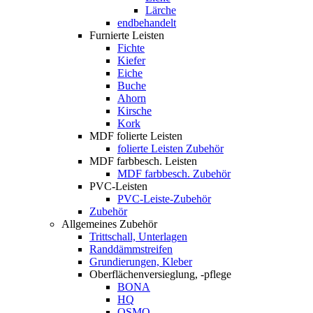
Lärche
endbehandelt
Furnierte Leisten
Fichte
Kiefer
Eiche
Buche
Ahorn
Kirsche
Kork
MDF folierte Leisten
folierte Leisten Zubehör
MDF farbbesch. Leisten
MDF farbbesch. Zubehör
PVC-Leisten
PVC-Leiste-Zubehör
Zubehör
Allgemeines Zubehör
Trittschall, Unterlagen
Randdämmstreifen
Grundierungen, Kleber
Oberflächenversieglung, -pflege
BONA
HQ
OSMO