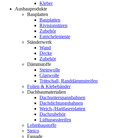
Kleber
Ausbauprodukte
Bauplatten
Bauplatten
Rivisionstüren
Zubehör
Estrichelemente
Ständerwerk
Wand
Decke
Zubehör
Dämmstoffe
Steinwolle
Glaswolle
Trittschall, Randdämmstreifen
Folien & Klebebänder
Dachbaumaterialien
Dachunterspannbahnen
Dachdichtungsbahnen
Weich-/Hartfaserplatten
Dachzubehör
Lüftungsstreifen
Lehmbaustoffe
Steico
Fassade