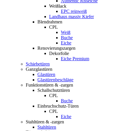
Authentic Risseiche
Weißlack
EPC reinweiß
Landhaus massiv Kiefer
Blendrahmen
CPL
Weiß
Buche
Eiche
Renovierungszargen
Dekorfolie
Eiche Premium
Schiebetüren
Ganzglastüren
Glastüren
Glastürenbeschläge
Funktionstüren & -zargen
Schallschutztüren
CPL
Buche
Einbruchschutz-Türen
CPL
Eiche
Stahltüren & -zargen
Stahltüren