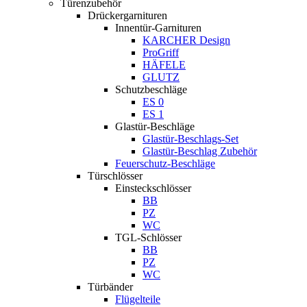
Türenzubehör
Drückergarnituren
Innentür-Garnituren
KARCHER Design
ProGriff
HÄFELE
GLUTZ
Schutzbeschläge
ES 0
ES 1
Glastür-Beschläge
Glastür-Beschlags-Set
Glastür-Beschlag Zubehör
Feuerschutz-Beschläge
Türschlösser
Einsteckschlösser
BB
PZ
WC
TGL-Schlösser
BB
PZ
WC
Türbänder
Flügelteile