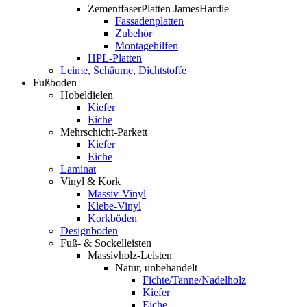
ZementfaserPlatten JamesHardie
Fassadenplatten
Zubehör
Montagehilfen
HPL-Platten
Leime, Schäume, Dichtstoffe
Fußboden
Hobeldielen
Kiefer
Eiche
Mehrschicht-Parkett
Kiefer
Eiche
Laminat
Vinyl & Kork
Massiv-Vinyl
Klebe-Vinyl
Korkböden
Designboden
Fuß- & Sockelleisten
Massivholz-Leisten
Natur, unbehandelt
Fichte/Tanne/Nadelholz
Kiefer
Eiche