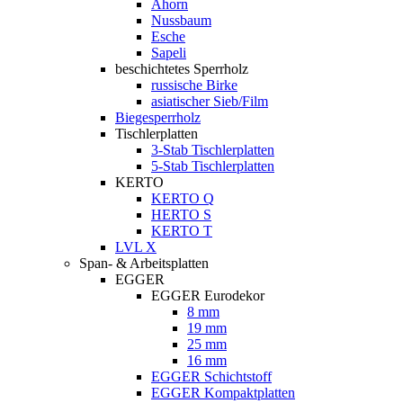
Ahorn
Nussbaum
Esche
Sapeli
beschichtetes Sperrholz
russische Birke
asiatischer Sieb/Film
Biegesperrholz
Tischlerplatten
3-Stab Tischlerplatten
5-Stab Tischlerplatten
KERTO
KERTO Q
HERTO S
KERTO T
LVL X
Span- & Arbeitsplatten
EGGER
EGGER Eurodekor
8 mm
19 mm
25 mm
16 mm
EGGER Schichtstoff
EGGER Kompaktplatten