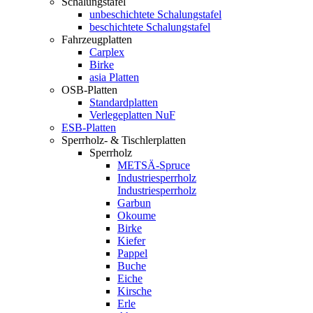
Schalungstafel
unbeschichtete Schalungstafel
beschichtete Schalungstafel
Fahrzeugplatten
Carplex
Birke
asia Platten
OSB-Platten
Standardplatten
Verlegeplatten NuF
ESB-Platten
Sperrholz- & Tischlerplatten
Sperrholz
METSÄ-Spruce
Industriesperrholz
Industriesperrholz
Garbun
Okoume
Birke
Kiefer
Pappel
Buche
Eiche
Kirsche
Erle