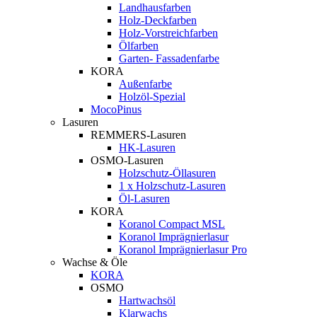
Landhausfarben
Holz-Deckfarben
Holz-Vorstreichfarben
Ölfarben
Garten- Fassadenfarbe
KORA
Außenfarbe
Holzöl-Spezial
MocoPinus
Lasuren
REMMERS-Lasuren
HK-Lasuren
OSMO-Lasuren
Holzschutz-Öllasuren
1 x Holzschutz-Lasuren
Öl-Lasuren
KORA
Koranol Compact MSL
Koranol Imprägnierlasur
Koranol Imprägnierlasur Pro
Wachse & Öle
KORA
OSMO
Hartwachsöl
Klarwachs