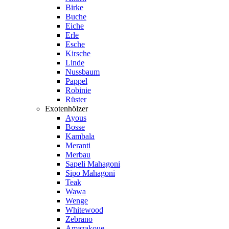
Birke
Buche
Eiche
Erle
Esche
Kirsche
Linde
Nussbaum
Pappel
Robinie
Rüster
Exotenhölzer
Ayous
Bosse
Kambala
Meranti
Merbau
Sapeli Mahagoni
Sipo Mahagoni
Teak
Wawa
Wenge
Whitewood
Zebrano
Amazakoue