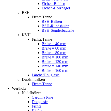
Eichen-Bohlen
Eichen-Holznägel
BSH
Fichte/Tanne
BSH-Balken
BSH-Rundsäulen
BSH-Sonderbauteile
KVH
Fichte/Tanne
Breite = 40 mm
Breite = 60 mm
Breite = 80 mm
Breite = 100 mm
Breite = 120 mm
Breite = 140 mm
Breite = 160 mm
Lärche/Douglasie
Duolambalken
Fichte/Tanne
Wertholz
Nadelhölzer
Carolina Pine
Douglasie
Fichte
Kiefer