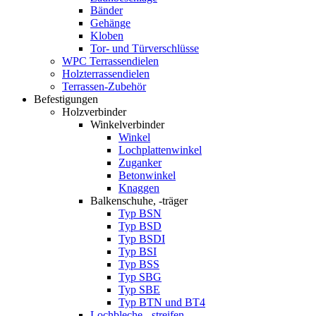
Bänder
Gehänge
Kloben
Tor- und Türverschlüsse
WPC Terrassendielen
Holzterrassendielen
Terrassen-Zubehör
Befestigungen
Holzverbinder
Winkelverbinder
Winkel
Lochplattenwinkel
Zuganker
Betonwinkel
Knaggen
Balkenschuhe, -träger
Typ BSN
Typ BSD
Typ BSDI
Typ BSI
Typ BSS
Typ SBG
Typ SBE
Typ BTN und BT4
Lochbleche, -streifen