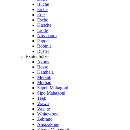
Buche
Eiche
Erle
Esche
Kirsche
Linde
Nussbaum
Pappel
Robinie
Rüster
Exotenhölzer
Ayous
Bosse
Kambala
Meranti
Merbau
Sapeli Mahagoni
Sipo Mahagoni
Teak
Wawa
Wenge
Whitewood
Zebrano
Amazakoue
Khaya Mahagoni