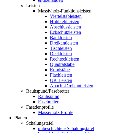
endbehandelt
Leisten
Massivholz-Funktionsleisten
Viertelstableisten
Hohlkehlleisten
Abschlussleisten
Eckschutzleisten
Bankleisten
Dreikantleisten
Tischleisten
Deckleisten
Rechteckleisten
Quadratstäbe
Rundstäbe
Flachleisten
UK-Leisten
Abachi-Dreikantleisten
Rauhspund/Fasebretter
Rauhspund
Fasebretter
Fasadenprofile
Massivholz-Profile
Platten
Schalungstafel
unbeschichtete Schalungstafel