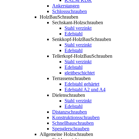
KALM KDK
Ankerstangen
Schlossschrauben
HolzBauSchrauben
Sechskant-Holzschrauben
Stahl verzinkt
Edelstahl
Senkkopf-HolzBauSchrauben
Stahl verzinkt
Edelstahl
Tellerkopf-HolzBauSchrauben
Stahl verzinkt
Edelstahl
gleitbeschichtet
Terrassenschrauben
Edelstahl gehärtet
Edelstahl A2 und A4
Dielenschrauben
Stahl verzinkt
Edelstahl
Distanzschrauben
Konstruktionsschrauben
Schnellbauschrauben
Spenglerschrauben
Allgemeine Holzschrauben