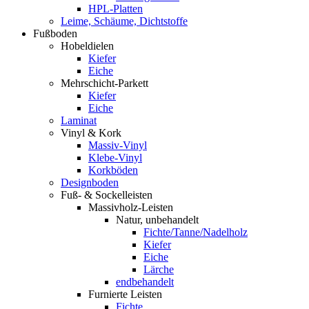
HPL-Platten
Leime, Schäume, Dichtstoffe
Fußboden
Hobeldielen
Kiefer
Eiche
Mehrschicht-Parkett
Kiefer
Eiche
Laminat
Vinyl & Kork
Massiv-Vinyl
Klebe-Vinyl
Korkböden
Designboden
Fuß- & Sockelleisten
Massivholz-Leisten
Natur, unbehandelt
Fichte/Tanne/Nadelholz
Kiefer
Eiche
Lärche
endbehandelt
Furnierte Leisten
Fichte