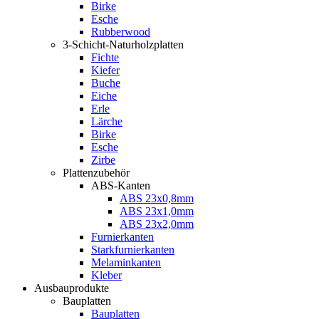
Birke
Esche
Rubberwood
3-Schicht-Naturholzplatten
Fichte
Kiefer
Buche
Eiche
Erle
Lärche
Birke
Esche
Zirbe
Plattenzubehör
ABS-Kanten
ABS 23x0,8mm
ABS 23x1,0mm
ABS 23x2,0mm
Furnierkanten
Starkfurnierkanten
Melaminkanten
Kleber
Ausbauprodukte
Bauplatten
Bauplatten