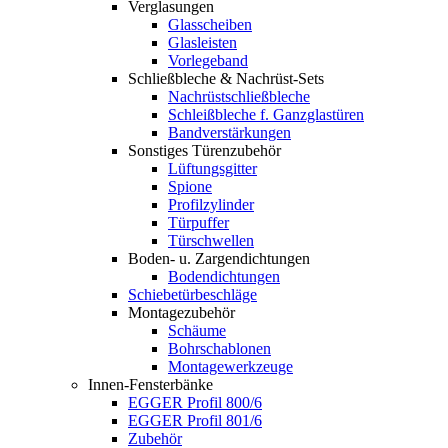
Verglasungen
Glasscheiben
Glasleisten
Vorlegeband
Schließbleche & Nachrüst-Sets
Nachrüstschließbleche
Schleißbleche f. Ganzglastüren
Bandverstärkungen
Sonstiges Türenzubehör
Lüftungsgitter
Spione
Profilzylinder
Türpuffer
Türschwellen
Boden- u. Zargendichtungen
Bodendichtungen
Schiebetürbeschläge
Montagezubehör
Schäume
Bohrschablonen
Montagewerkzeuge
Innen-Fensterbänke
EGGER Profil 800/6
EGGER Profil 801/6
Zubehör