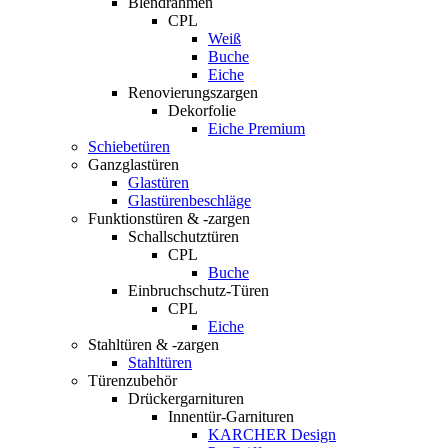
Blendrahmen
CPL
Weiß
Buche
Eiche
Renovierungszargen
Dekorfolie
Eiche Premium
Schiebetüren
Ganzglastüren
Glastüren
Glastürenbeschläge
Funktionstüren & -zargen
Schallschutztüren
CPL
Buche
Einbruchschutz-Türen
CPL
Eiche
Stahltüren & -zargen
Stahltüren
Türenzubehör
Drückergarnituren
Innentür-Garnituren
KARCHER Design