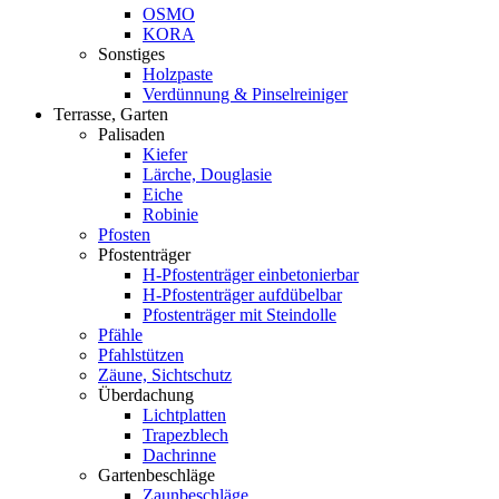
OSMO
KORA
Sonstiges
Holzpaste
Verdünnung & Pinselreiniger
Terrasse, Garten
Palisaden
Kiefer
Lärche, Douglasie
Eiche
Robinie
Pfosten
Pfostenträger
H-Pfostenträger einbetonierbar
H-Pfostenträger aufdübelbar
Pfostenträger mit Steindolle
Pfähle
Pfahlstützen
Zäune, Sichtschutz
Überdachung
Lichtplatten
Trapezblech
Dachrinne
Gartenbeschläge
Zaunbeschläge