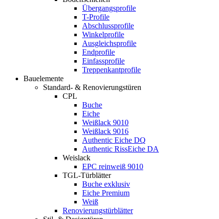
Übergangsprofile
T-Profile
Abschlussprofile
Winkelprofile
Ausgleichsprofile
Endprofile
Einfassprofile
Treppenkantprofile
Bauelemente
Standard- & Renovierungstüren
CPL
Buche
Eiche
Weißlack 9010
Weißlack 9016
Authentic Eiche DQ
Authentic RissEiche DA
Weislack
EPC reinweiß 9010
TGL-Türblätter
Buche exklusiv
Eiche Premium
Weiß
Renovierungstürblätter