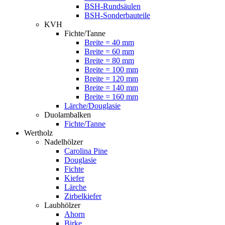
BSH-Rundsäulen
BSH-Sonderbauteile
KVH
Fichte/Tanne
Breite = 40 mm
Breite = 60 mm
Breite = 80 mm
Breite = 100 mm
Breite = 120 mm
Breite = 140 mm
Breite = 160 mm
Lärche/Douglasie
Duolambalken
Fichte/Tanne
Wertholz
Nadelhölzer
Carolina Pine
Douglasie
Fichte
Kiefer
Lärche
Zirbelkiefer
Laubhölzer
Ahorn
Birke