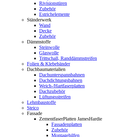
Rivisionstüren
Zubehör
Estrichelemente
Ständerwerk
Wand
Decke
Zubehör
Dämmstoffe
Steinwolle
Glaswolle
Trittschall, Randdämmstreifen
Folien & Klebebänder
Dachbaumaterialien
Dachunterspannbahnen
Dachdichtungsbahnen
Weich-/Hartfaserplatten
Dachzubehör
Lüftungsstreifen
Lehmbaustoffe
Steico
Fassade
ZementfaserPlatten JamesHardie
Fassadenplatten
Zubehör
Montagehilfen