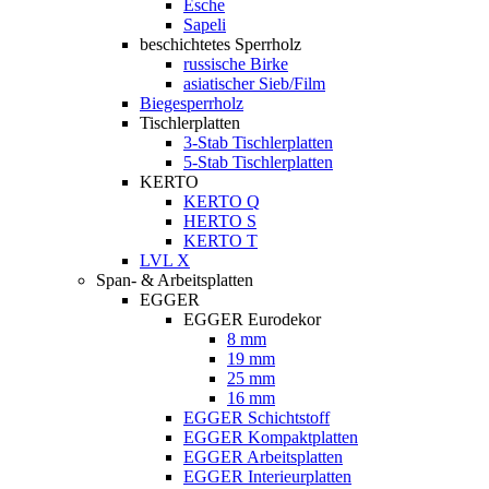
Esche
Sapeli
beschichtetes Sperrholz
russische Birke
asiatischer Sieb/Film
Biegesperrholz
Tischlerplatten
3-Stab Tischlerplatten
5-Stab Tischlerplatten
KERTO
KERTO Q
HERTO S
KERTO T
LVL X
Span- & Arbeitsplatten
EGGER
EGGER Eurodekor
8 mm
19 mm
25 mm
16 mm
EGGER Schichtstoff
EGGER Kompaktplatten
EGGER Arbeitsplatten
EGGER Interieurplatten