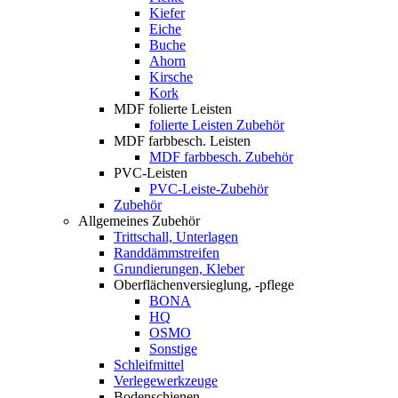
Kiefer
Eiche
Buche
Ahorn
Kirsche
Kork
MDF folierte Leisten
folierte Leisten Zubehör
MDF farbbesch. Leisten
MDF farbbesch. Zubehör
PVC-Leisten
PVC-Leiste-Zubehör
Zubehör
Allgemeines Zubehör
Trittschall, Unterlagen
Randdämmstreifen
Grundierungen, Kleber
Oberflächenversieglung, -pflege
BONA
HQ
OSMO
Sonstige
Schleifmittel
Verlegewerkzeuge
Bodenschienen