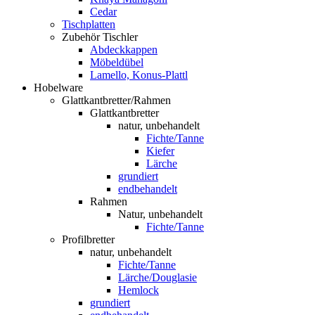
Cedar
Tischplatten
Zubehör Tischler
Abdeckkappen
Möbeldübel
Lamello, Konus-Plattl
Hobelware
Glattkantbretter/Rahmen
Glattkantbretter
natur, unbehandelt
Fichte/Tanne
Kiefer
Lärche
grundiert
endbehandelt
Rahmen
Natur, unbehandelt
Fichte/Tanne
Profilbretter
natur, unbehandelt
Fichte/Tanne
Lärche/Douglasie
Hemlock
grundiert