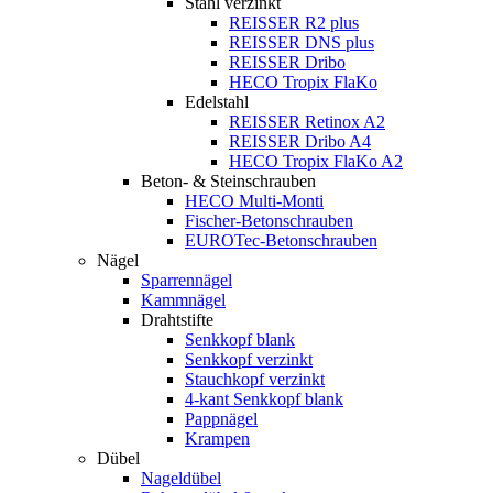
Stahl verzinkt
REISSER R2 plus
REISSER DNS plus
REISSER Dribo
HECO Tropix FlaKo
Edelstahl
REISSER Retinox A2
REISSER Dribo A4
HECO Tropix FlaKo A2
Beton- & Steinschrauben
HECO Multi-Monti
Fischer-Betonschrauben
EUROTec-Betonschrauben
Nägel
Sparrennägel
Kammnägel
Drahtstifte
Senkkopf blank
Senkkopf verzinkt
Stauchkopf verzinkt
4-kant Senkkopf blank
Pappnägel
Krampen
Dübel
Nageldübel