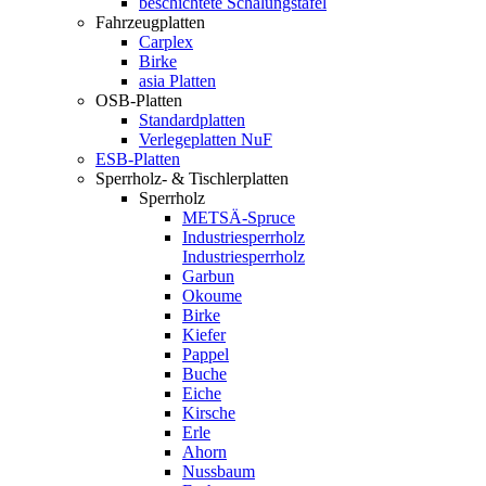
beschichtete Schalungstafel
Fahrzeugplatten
Carplex
Birke
asia Platten
OSB-Platten
Standardplatten
Verlegeplatten NuF
ESB-Platten
Sperrholz- & Tischlerplatten
Sperrholz
METSÄ-Spruce
Industriesperrholz
Industriesperrholz
Garbun
Okoume
Birke
Kiefer
Pappel
Buche
Eiche
Kirsche
Erle
Ahorn
Nussbaum