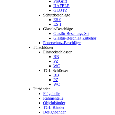
ProGriff
HÄFELE
GLUTZ
Schutzbeschläge
ES 0
ES 1
Glastür-Beschläge
Glastür-Beschlags-Set
Glastür-Beschlag Zubehör
Feuerschutz-Beschläge
Türschlösser
Einsteckschlösser
BB
PZ
WC
TGL-Schlösser
BB
PZ
WC
Türbänder
Flügelteile
Rahmenteile
Objektbänder
TGL-Bänder
Designbänder