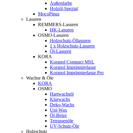
Außenfarbe
Holzöl-Spezial
MocoPinus
Lasuren
REMMERS-Lasuren
HK-Lasuren
OSMO-Lasuren
Holzschutz-Öllasuren
1 x Holzschutz-Lasuren
Öl-Lasuren
KORA
Koranol Compact MSL
Koranol Imprägnierlasur
Koranol Imprägnierlasur Pro
Wachse & Öle
KORA
OSMO
Hartwachsöl
Klarwachs
Deko-Wachs
Uni-Wax
Öl-Beize
Terrassenöle
UV-Schutz-Öle
Holzschutz