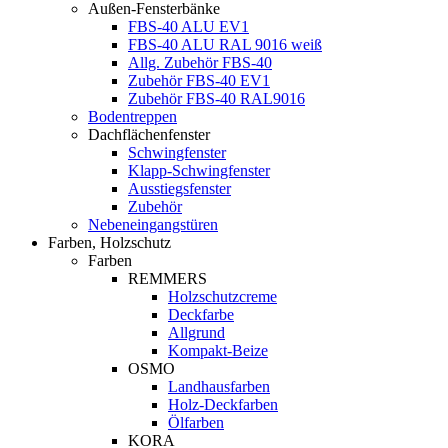
Außen-Fensterbänke
FBS-40 ALU EV1
FBS-40 ALU RAL 9016 weiß
Allg. Zubehör FBS-40
Zubehör FBS-40 EV1
Zubehör FBS-40 RAL9016
Bodentreppen
Dachflächenfenster
Schwingfenster
Klapp-Schwingfenster
Ausstiegsfenster
Zubehör
Nebeneingangstüren
Farben, Holzschutz
Farben
REMMERS
Holzschutzcreme
Deckfarbe
Allgrund
Kompakt-Beize
OSMO
Landhausfarben
Holz-Deckfarben
Ölfarben
KORA