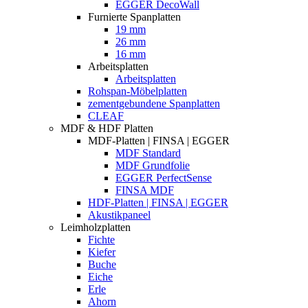
EGGER DecoWall
Furnierte Spanplatten
19 mm
26 mm
16 mm
Arbeitsplatten
Arbeitsplatten
Rohspan-Möbelplatten
zementgebundene Spanplatten
CLEAF
MDF & HDF Platten
MDF-Platten | FINSA | EGGER
MDF Standard
MDF Grundfolie
EGGER PerfectSense
FINSA MDF
HDF-Platten | FINSA | EGGER
Akustikpaneel
Leimholzplatten
Fichte
Kiefer
Buche
Eiche
Erle
Ahorn