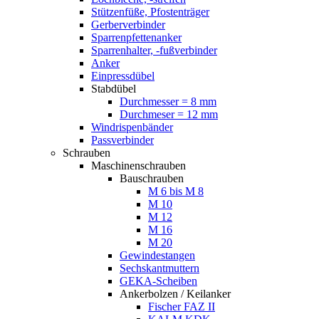
Stützenfüße, Pfostenträger
Gerberverbinder
Sparrenpfettenanker
Sparrenhalter, -fußverbinder
Anker
Einpressdübel
Stabdübel
Durchmesser = 8 mm
Durchmeser = 12 mm
Windrispenbänder
Passverbinder
Schrauben
Maschinenschrauben
Bauschrauben
M 6 bis M 8
M 10
M 12
M 16
M 20
Gewindestangen
Sechskantmuttern
GEKA-Scheiben
Ankerbolzen / Keilanker
Fischer FAZ II