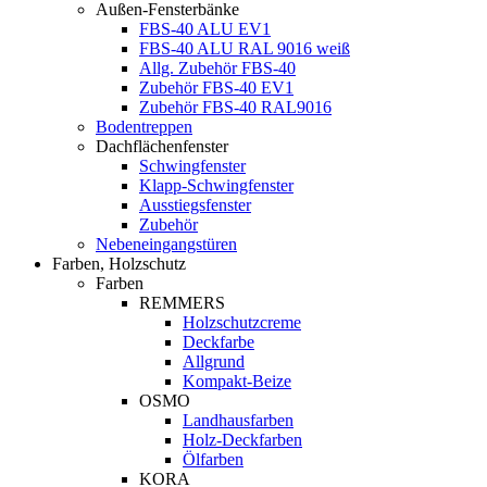
Außen-Fensterbänke
FBS-40 ALU EV1
FBS-40 ALU RAL 9016 weiß
Allg. Zubehör FBS-40
Zubehör FBS-40 EV1
Zubehör FBS-40 RAL9016
Bodentreppen
Dachflächenfenster
Schwingfenster
Klapp-Schwingfenster
Ausstiegsfenster
Zubehör
Nebeneingangstüren
Farben, Holzschutz
Farben
REMMERS
Holzschutzcreme
Deckfarbe
Allgrund
Kompakt-Beize
OSMO
Landhausfarben
Holz-Deckfarben
Ölfarben
KORA