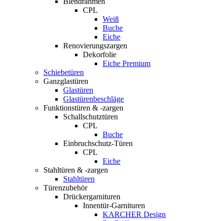
Blendrahmen
CPL
Weiß
Buche
Eiche
Renovierungszargen
Dekorfolie
Eiche Premium
Schiebetüren
Ganzglastüren
Glastüren
Glastürenbeschläge
Funktionstüren & -zargen
Schallschutztüren
CPL
Buche
Einbruchschutz-Türen
CPL
Eiche
Stahltüren & -zargen
Stahltüren
Türenzubehör
Drückergarnituren
Innentür-Garnituren
KARCHER Design