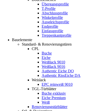
Übergangsprofile
T-Profile
Abschlussprofile
Winkelprofile
Ausgleichsprofile
Endprofile
Einfassprofile
Treppenkantprofile
Bauelemente
Standard- & Renovierungstüren
CPL
Buche
Eiche
Weißlack 9010
Weißlack 9016
Authentic Eiche DQ
Authentic RissEiche DA
Weislack
EPC reinweiß 9010
TGL-Türblätter
Buche exklusiv
Eiche Premium
Weiß
Renovierungstürblätter