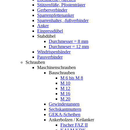
Stützenfüße, Pfostenträger
Gerberverbinder
Sparrenpfettenanker
Sparrenhalter, -fußverbinder
Anker
Einpressdübel
Stabdübel
Durchmesser = 8 mm
Durchmeser = 12 mm
Windrispenbänder
Passverbinder
Schrauben
Maschinenschrauben
Bauschrauben
M 6 bis M 8
M 10
M 12
M 16
M 20
Gewindestangen
Sechskantmuttern
GEKA-Scheiben
Ankerbolzen / Keilanker
Fischer FAZ II