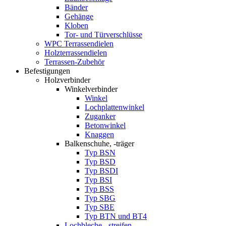
Bänder
Gehänge
Kloben
Tor- und Türverschlüsse
WPC Terrassendielen
Holzterrassendielen
Terrassen-Zubehör
Befestigungen
Holzverbinder
Winkelverbinder
Winkel
Lochplattenwinkel
Zuganker
Betonwinkel
Knaggen
Balkenschuhe, -träger
Typ BSN
Typ BSD
Typ BSDI
Typ BSI
Typ BSS
Typ SBG
Typ SBE
Typ BTN und BT4
Lochbleche, -streifen