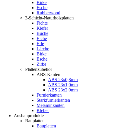
Birke
Esche
Rubberwood
3-Schicht-Naturholzplatten
Fichte
Kiefer
Buche
Eiche
Erle
Lärche
Birke
Esche
Zirbe
Plattenzubehör
ABS-Kanten
ABS 23x0,8mm
ABS 23x1,0mm
ABS 23x2,0mm
Furnierkanten
Starkfurnierkanten
Melaminkanten
Kleber
Ausbauprodukte
Bauplatten
Bauplatten