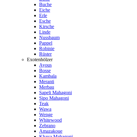
Buche
Eiche
Erle
Esche
Kirsche
Linde
Nussbaum
Pappel
Robinie
Rüster
Exotenhölzer
Ayous
Bosse
Kambala
Meranti
Merbau
Sapeli Mahagoni
Sipo Mahagoni
Teak
Wawa
Wenge
Whitewood
Zebrano
Amazakoue
Khaya Mahagoni