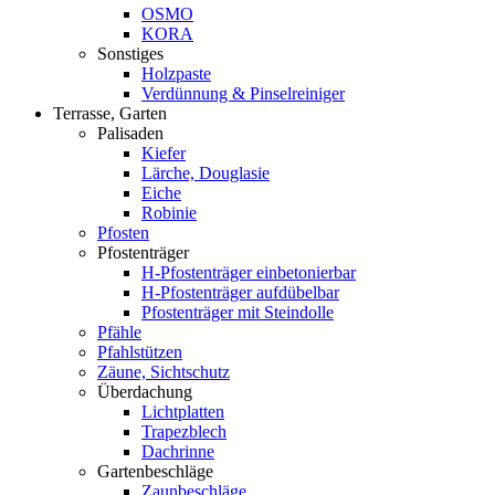
OSMO
KORA
Sonstiges
Holzpaste
Verdünnung & Pinselreiniger
Terrasse, Garten
Palisaden
Kiefer
Lärche, Douglasie
Eiche
Robinie
Pfosten
Pfostenträger
H-Pfostenträger einbetonierbar
H-Pfostenträger aufdübelbar
Pfostenträger mit Steindolle
Pfähle
Pfahlstützen
Zäune, Sichtschutz
Überdachung
Lichtplatten
Trapezblech
Dachrinne
Gartenbeschläge
Zaunbeschläge