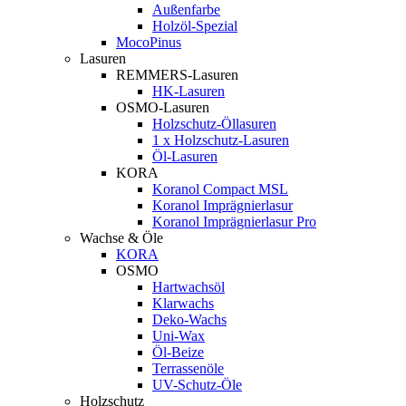
Außenfarbe
Holzöl-Spezial
MocoPinus
Lasuren
REMMERS-Lasuren
HK-Lasuren
OSMO-Lasuren
Holzschutz-Öllasuren
1 x Holzschutz-Lasuren
Öl-Lasuren
KORA
Koranol Compact MSL
Koranol Imprägnierlasur
Koranol Imprägnierlasur Pro
Wachse & Öle
KORA
OSMO
Hartwachsöl
Klarwachs
Deko-Wachs
Uni-Wax
Öl-Beize
Terrassenöle
UV-Schutz-Öle
Holzschutz