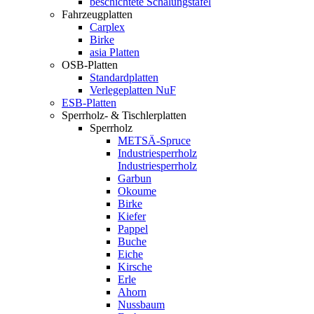
beschichtete Schalungstafel
Fahrzeugplatten
Carplex
Birke
asia Platten
OSB-Platten
Standardplatten
Verlegeplatten NuF
ESB-Platten
Sperrholz- & Tischlerplatten
Sperrholz
METSÄ-Spruce
Industriesperrholz
Industriesperrholz
Garbun
Okoume
Birke
Kiefer
Pappel
Buche
Eiche
Kirsche
Erle
Ahorn
Nussbaum