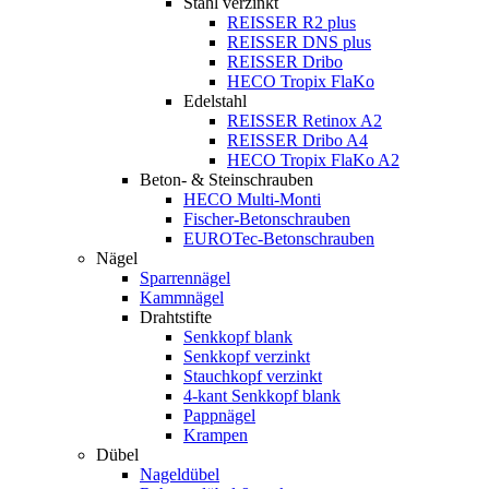
Stahl verzinkt
REISSER R2 plus
REISSER DNS plus
REISSER Dribo
HECO Tropix FlaKo
Edelstahl
REISSER Retinox A2
REISSER Dribo A4
HECO Tropix FlaKo A2
Beton- & Steinschrauben
HECO Multi-Monti
Fischer-Betonschrauben
EUROTec-Betonschrauben
Nägel
Sparrennägel
Kammnägel
Drahtstifte
Senkkopf blank
Senkkopf verzinkt
Stauchkopf verzinkt
4-kant Senkkopf blank
Pappnägel
Krampen
Dübel
Nageldübel