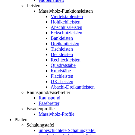
endbehandelt
Leisten
Massivholz-Funktionsleisten
Viertelstableisten
Hohlkehlleisten
Abschlussleisten
Eckschutzleisten
Bankleisten
Dreikantleisten
Tischleisten
Deckleisten
Rechteckleisten
Quadratstäbe
Rundstäbe
Flachleisten
UK-Leisten
Abachi-Dreikantleisten
Rauhspund/Fasebretter
Rauhspund
Fasebretter
Fasadenprofile
Massivholz-Profile
Platten
Schalungstafel
unbeschichtete Schalungstafel