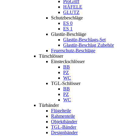
ProGriff
HÄFELE
GLUTZ
Schutzbeschläge
ES 0
ES 1
Glastür-Beschläge
Glastür-Beschlags-Set
Glastür-Beschlag Zubehör
Feuerschutz-Beschläge
Türschlösser
Einsteckschlösser
BB
PZ
WC
TGL-Schlösser
BB
PZ
WC
Türbänder
Flügelteile
Rahmenteile
Objektbänder
TGL-Bänder
Designbänder