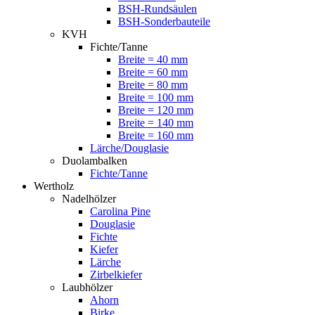
BSH-Rundsäulen
BSH-Sonderbauteile
KVH
Fichte/Tanne
Breite = 40 mm
Breite = 60 mm
Breite = 80 mm
Breite = 100 mm
Breite = 120 mm
Breite = 140 mm
Breite = 160 mm
Lärche/Douglasie
Duolambalken
Fichte/Tanne
Wertholz
Nadelhölzer
Carolina Pine
Douglasie
Fichte
Kiefer
Lärche
Zirbelkiefer
Laubhölzer
Ahorn
Birke