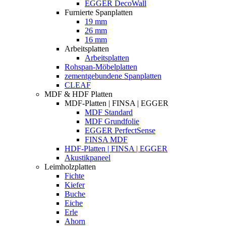
EGGER DecoWall
Furnierte Spanplatten
19 mm
26 mm
16 mm
Arbeitsplatten
Arbeitsplatten
Rohspan-Möbelplatten
zementgebundene Spanplatten
CLEAF
MDF & HDF Platten
MDF-Platten | FINSA | EGGER
MDF Standard
MDF Grundfolie
EGGER PerfectSense
FINSA MDF
HDF-Platten | FINSA | EGGER
Akustikpaneel
Leimholzplatten
Fichte
Kiefer
Buche
Eiche
Erle
Ahorn