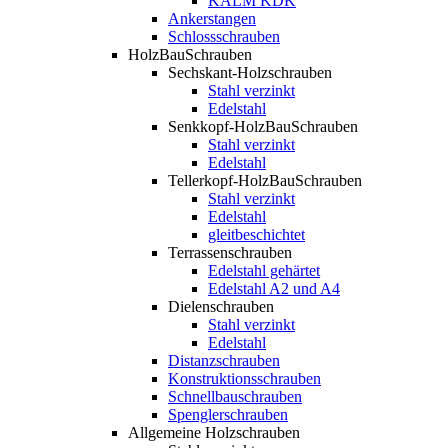
KALM KDK
Ankerstangen
Schlossschrauben
HolzBauSchrauben
Sechskant-Holzschrauben
Stahl verzinkt
Edelstahl
Senkkopf-HolzBauSchrauben
Stahl verzinkt
Edelstahl
Tellerkopf-HolzBauSchrauben
Stahl verzinkt
Edelstahl
gleitbeschichtet
Terrassenschrauben
Edelstahl gehärtet
Edelstahl A2 und A4
Dielenschrauben
Stahl verzinkt
Edelstahl
Distanzschrauben
Konstruktionsschrauben
Schnellbauschrauben
Spenglerschrauben
Allgemeine Holzschrauben