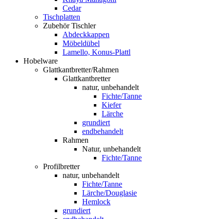
Cedar
Tischplatten
Zubehör Tischler
Abdeckkappen
Möbeldübel
Lamello, Konus-Plattl
Hobelware
Glattkantbretter/Rahmen
Glattkantbretter
natur, unbehandelt
Fichte/Tanne
Kiefer
Lärche
grundiert
endbehandelt
Rahmen
Natur, unbehandelt
Fichte/Tanne
Profilbretter
natur, unbehandelt
Fichte/Tanne
Lärche/Douglasie
Hemlock
grundiert