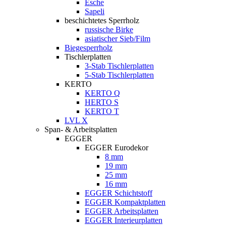
Esche
Sapeli
beschichtetes Sperrholz
russische Birke
asiatischer Sieb/Film
Biegesperrholz
Tischlerplatten
3-Stab Tischlerplatten
5-Stab Tischlerplatten
KERTO
KERTO Q
HERTO S
KERTO T
LVL X
Span- & Arbeitsplatten
EGGER
EGGER Eurodekor
8 mm
19 mm
25 mm
16 mm
EGGER Schichtstoff
EGGER Kompaktplatten
EGGER Arbeitsplatten
EGGER Interieurplatten