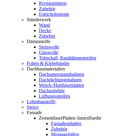
Rivisionstüren
Zubehör
Estrichelemente
Ständerwerk
Wand
Decke
Zubehör
Dämmstoffe
Steinwolle
Glaswolle
Trittschall, Randdämmstreifen
Folien & Klebebänder
Dachbaumaterialien
Dachunterspannbahnen
Dachdichtungsbahnen
Weich-/Hartfaserplatten
Dachzubehör
Lüftungsstreifen
Lehmbaustoffe
Steico
Fassade
ZementfaserPlatten JamesHardie
Fassadenplatten
Zubehör
Montagehilfen