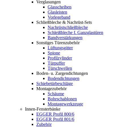
Verglasungen
Glasscheiben
Glasleisten
Vorlegeband
Schließbleche & Nachrüst-Sets
Nachrüstschließbleche
Schleißbleche f. Ganzglastüren
Bandverstärkungen
Sonstiges Türenzubehör
Lüftungsgitter
Spione
Profilzylinder
Türpuffer
Türschwellen
Boden- u. Zargendichtungen
Bodendichtungen
Schiebetürbeschläge
Montagezubehör
Schäume
Bohrschablonen
Montagewerkzeuge
Innen-Fensterbänke
EGGER Profil 800/6
EGGER Profil 801/6
Zubehör