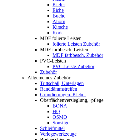
Kiefer
Eiche
Buche
Ahorn
Kirsche
Kork
MDF folierte Leisten
folierte Leisten Zubehör
MDF farbbesch. Leisten
MDF farbbesch. Zubehör
PVC-Leisten
PVC-Leiste-Zubehör
Zubehör
Allgemeines Zubehör
Trittschall, Unterlagen
Randdämmstreifen
Grundierungen, Kleber
Oberflächenversieglung, -pflege
BONA
HQ
OSMO
Sonstige
Schleifmittel
Verlegewerkzeuge
Bodenschienen