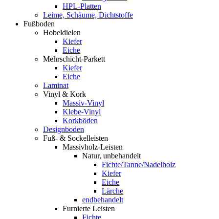
HPL-Platten
Leime, Schäume, Dichtstoffe
Fußboden
Hobeldielen
Kiefer
Eiche
Mehrschicht-Parkett
Kiefer
Eiche
Laminat
Vinyl & Kork
Massiv-Vinyl
Klebe-Vinyl
Korkböden
Designboden
Fuß- & Sockelleisten
Massivholz-Leisten
Natur, unbehandelt
Fichte/Tanne/Nadelholz
Kiefer
Eiche
Lärche
endbehandelt
Furnierte Leisten
Fichte