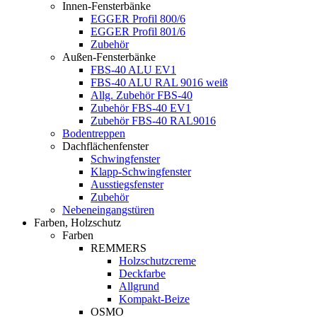
Innen-Fensterbänke
EGGER Profil 800/6
EGGER Profil 801/6
Zubehör
Außen-Fensterbänke
FBS-40 ALU EV1
FBS-40 ALU RAL 9016 weiß
Allg. Zubehör FBS-40
Zubehör FBS-40 EV1
Zubehör FBS-40 RAL9016
Bodentreppen
Dachflächenfenster
Schwingfenster
Klapp-Schwingfenster
Ausstiegsfenster
Zubehör
Nebeneingangstüren
Farben, Holzschutz
Farben
REMMERS
Holzschutzcreme
Deckfarbe
Allgrund
Kompakt-Beize
OSMO