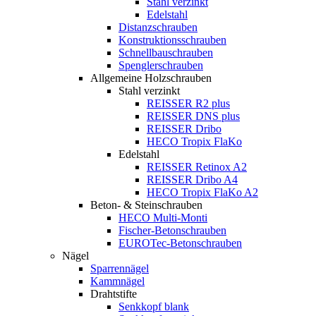
Stahl verzinkt
Edelstahl
Distanzschrauben
Konstruktionsschrauben
Schnellbauschrauben
Spenglerschrauben
Allgemeine Holzschrauben
Stahl verzinkt
REISSER R2 plus
REISSER DNS plus
REISSER Dribo
HECO Tropix FlaKo
Edelstahl
REISSER Retinox A2
REISSER Dribo A4
HECO Tropix FlaKo A2
Beton- & Steinschrauben
HECO Multi-Monti
Fischer-Betonschrauben
EUROTec-Betonschrauben
Nägel
Sparrennägel
Kammnägel
Drahtstifte
Senkkopf blank