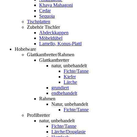
Khaya Mahagoni
Cedar
Sequoia
Tischplatten
Zubehör Tischler
Abdeckkappen
Möbeldübel
Lamello, Konus-Plattl
Hobelware
Glattkantbretter/Rahmen
Glattkantbretter
natur, unbehandelt
Fichte/Tanne
Kiefer
Lärche
grundiert
endbehandelt
Rahmen
Natur, unbehandelt
Fichte/Tanne
Profilbretter
natur, unbehandelt
Fichte/Tanne
Lärche/Douglasie