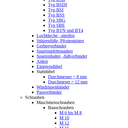
Typ BSDI
Typ BSI
Typ BSS
Typ SBG
Typ SBE
Typ BTN und BT4
Lochbleche, -streifen
Stützenfüße, Pfostenträger
Gerberverbinder
Sparrenpfettenanker
Sparrenhalter, -fußverbinder
Anker
Einpressdübel
Stabdübel
Durchmesser = 8 mm
Durchmeser = 12 mm
Windrispenbänder
Passverbinder
Schrauben
Maschinenschrauben
Bauschrauben
M 6 bis M 8
M 10
M 12