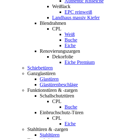
Authentic Risseiche
Weißlack
EPC reinweiß
Landhaus massiv Kiefer
Blendrahmen
CPL
Weiß
Buche
Eiche
Renovierungszargen
Dekorfolie
Eiche Premium
Schiebetüren
Ganzglastüren
Glastüren
Glastürenbeschläge
Funktionstüren & -zargen
Schallschutztüren
CPL
Buche
Einbruchschutz-Türen
CPL
Eiche
Stahltüren & -zargen
Stahltüren