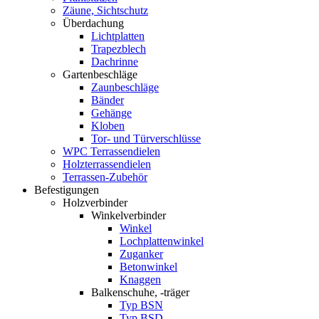
Zäune, Sichtschutz
Überdachung
Lichtplatten
Trapezblech
Dachrinne
Gartenbeschläge
Zaunbeschläge
Bänder
Gehänge
Kloben
Tor- und Türverschlüsse
WPC Terrassendielen
Holzterrassendielen
Terrassen-Zubehör
Befestigungen
Holzverbinder
Winkelverbinder
Winkel
Lochplattenwinkel
Zuganker
Betonwinkel
Knaggen
Balkenschuhe, -träger
Typ BSN
Typ BSD