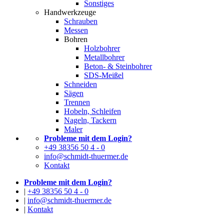
Sonstiges
Handwerkzeuge
Schrauben
Messen
Bohren
Holzbohrer
Metallbohrer
Beton- & Steinbohrer
SDS-Meißel
Schneiden
Sägen
Trennen
Hobeln, Schleifen
Nageln, Tackern
Maler
Probleme mit dem Login?
+49 38356 50 4 - 0
info@schmidt-thuermer.de
Kontakt
Probleme mit dem Login?
|
+49 38356 50 4 - 0
|
info@schmidt-thuermer.de
|
Kontakt