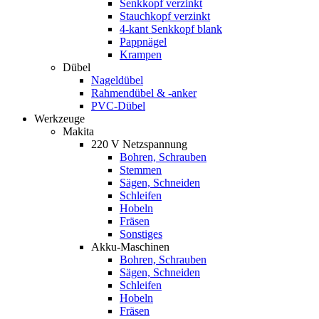
Senkkopf verzinkt
Stauchkopf verzinkt
4-kant Senkkopf blank
Pappnägel
Krampen
Dübel
Nageldübel
Rahmendübel & -anker
PVC-Dübel
Werkzeuge
Makita
220 V Netzspannung
Bohren, Schrauben
Stemmen
Sägen, Schneiden
Schleifen
Hobeln
Fräsen
Sonstiges
Akku-Maschinen
Bohren, Schrauben
Sägen, Schneiden
Schleifen
Hobeln
Fräsen