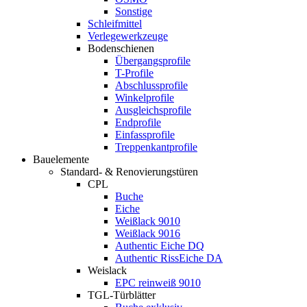
Sonstige
Schleifmittel
Verlegewerkzeuge
Bodenschienen
Übergangsprofile
T-Profile
Abschlussprofile
Winkelprofile
Ausgleichsprofile
Endprofile
Einfassprofile
Treppenkantprofile
Bauelemente
Standard- & Renovierungstüren
CPL
Buche
Eiche
Weißlack 9010
Weißlack 9016
Authentic Eiche DQ
Authentic RissEiche DA
Weislack
EPC reinweiß 9010
TGL-Türblätter