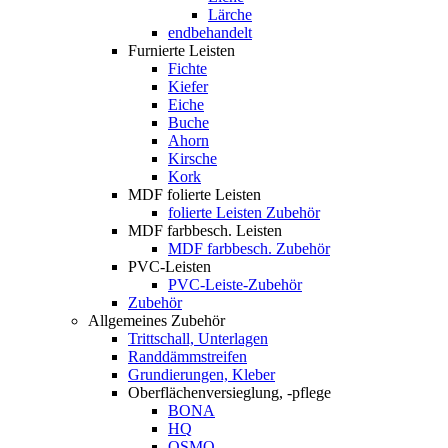
Lärche
endbehandelt
Furnierte Leisten
Fichte
Kiefer
Eiche
Buche
Ahorn
Kirsche
Kork
MDF folierte Leisten
folierte Leisten Zubehör
MDF farbbesch. Leisten
MDF farbbesch. Zubehör
PVC-Leisten
PVC-Leiste-Zubehör
Zubehör
Allgemeines Zubehör
Trittschall, Unterlagen
Randdämmstreifen
Grundierungen, Kleber
Oberflächenversieglung, -pflege
BONA
HQ
OSMO