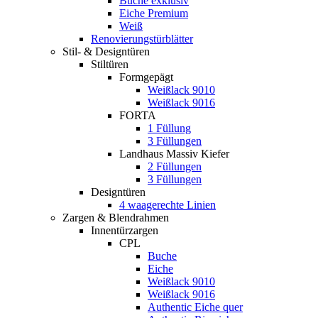
Buche exklusiv
Eiche Premium
Weiß
Renovierungstürblätter
Stil- & Designtüren
Stiltüren
Formgepägt
Weißlack 9010
Weißlack 9016
FORTA
1 Füllung
3 Füllungen
Landhaus Massiv Kiefer
2 Füllungen
3 Füllungen
Designtüren
4 waagerechte Linien
Zargen & Blendrahmen
Innentürzargen
CPL
Buche
Eiche
Weißlack 9010
Weißlack 9016
Authentic Eiche quer