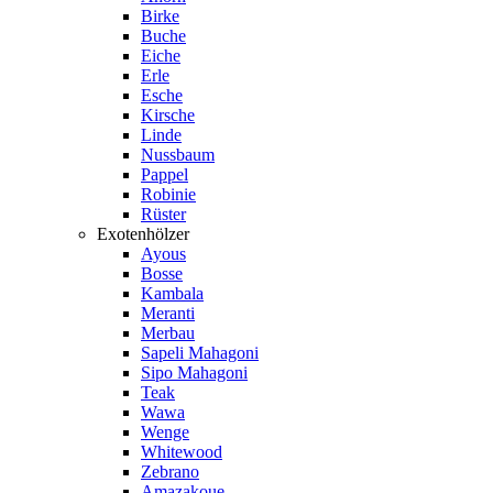
Birke
Buche
Eiche
Erle
Esche
Kirsche
Linde
Nussbaum
Pappel
Robinie
Rüster
Exotenhölzer
Ayous
Bosse
Kambala
Meranti
Merbau
Sapeli Mahagoni
Sipo Mahagoni
Teak
Wawa
Wenge
Whitewood
Zebrano
Amazakoue