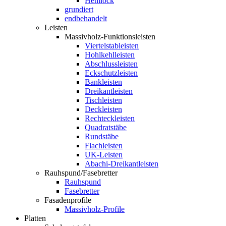
Hemlock
grundiert
endbehandelt
Leisten
Massivholz-Funktionsleisten
Viertelstableisten
Hohlkehlleisten
Abschlussleisten
Eckschutzleisten
Bankleisten
Dreikantleisten
Tischleisten
Deckleisten
Rechteckleisten
Quadratstäbe
Rundstäbe
Flachleisten
UK-Leisten
Abachi-Dreikantleisten
Rauhspund/Fasebretter
Rauhspund
Fasebretter
Fasadenprofile
Massivholz-Profile
Platten