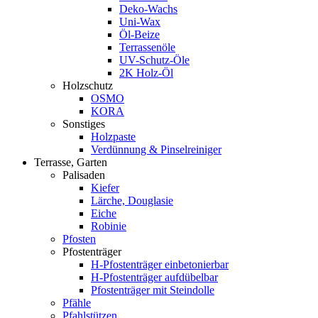
Deko-Wachs
Uni-Wax
Öl-Beize
Terrassenöle
UV-Schutz-Öle
2K Holz-Öl
Holzschutz
OSMO
KORA
Sonstiges
Holzpaste
Verdünnung & Pinselreiniger
Terrasse, Garten
Palisaden
Kiefer
Lärche, Douglasie
Eiche
Robinie
Pfosten
Pfostenträger
H-Pfostenträger einbetonierbar
H-Pfostenträger aufdübelbar
Pfostenträger mit Steindolle
Pfähle
Pfahlstützen