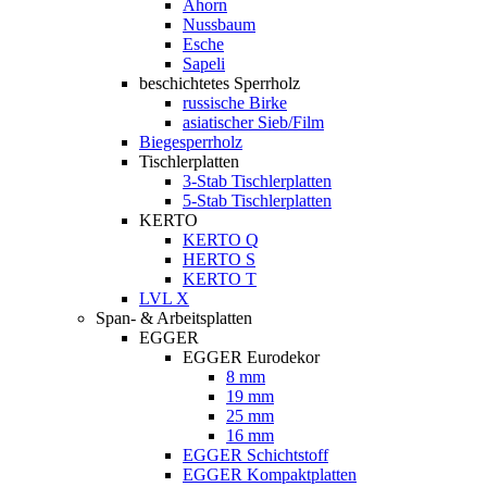
Ahorn
Nussbaum
Esche
Sapeli
beschichtetes Sperrholz
russische Birke
asiatischer Sieb/Film
Biegesperrholz
Tischlerplatten
3-Stab Tischlerplatten
5-Stab Tischlerplatten
KERTO
KERTO Q
HERTO S
KERTO T
LVL X
Span- & Arbeitsplatten
EGGER
EGGER Eurodekor
8 mm
19 mm
25 mm
16 mm
EGGER Schichtstoff
EGGER Kompaktplatten