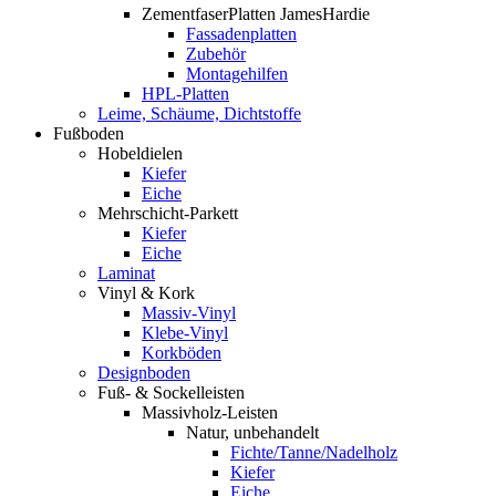
ZementfaserPlatten JamesHardie
Fassadenplatten
Zubehör
Montagehilfen
HPL-Platten
Leime, Schäume, Dichtstoffe
Fußboden
Hobeldielen
Kiefer
Eiche
Mehrschicht-Parkett
Kiefer
Eiche
Laminat
Vinyl & Kork
Massiv-Vinyl
Klebe-Vinyl
Korkböden
Designboden
Fuß- & Sockelleisten
Massivholz-Leisten
Natur, unbehandelt
Fichte/Tanne/Nadelholz
Kiefer
Eiche