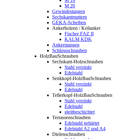
M 16
M 20
Gewindestangen
Sechskantmuttern
GEKA-Scheiben
Ankerbolzen / Keilanker
Fischer FAZ II
KALM KDK
Ankerstangen
Schlossschrauben
HolzBauSchrauben
Sechskant-Holzschrauben
Stahl verzinkt
Edelstahl
Senkkopf-HolzBauSchrauben
Stahl verzinkt
Edelstahl
Tellerkopf-HolzBauSchrauben
Stahl verzinkt
Edelstahl
gleitbeschichtet
Terrassenschrauben
Edelstahl gehärtet
Edelstahl A2 und A4
Dielenschrauben