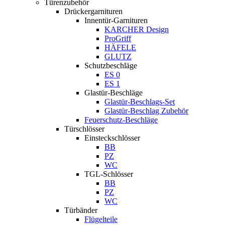
Türenzubehör
Drückergarnituren
Innentür-Garnituren
KARCHER Design
ProGriff
HÄFELE
GLUTZ
Schutzbeschläge
ES 0
ES 1
Glastür-Beschläge
Glastür-Beschlags-Set
Glastür-Beschlag Zubehör
Feuerschutz-Beschläge
Türschlösser
Einsteckschlösser
BB
PZ
WC
TGL-Schlösser
BB
PZ
WC
Türbänder
Flügelteile