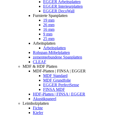
EGGER Arbeitsplatten
EGGER Interieurplatten
EGGER DecoWall
Furnierte Spanplatten
19 mm
26 mm
16 mm
9 mm
25 mm
Arbeitsplatten
Arbeitsplatten
Rohspan-Möbelplatten
zementgebundene Spanplatten
CLEAF
MDF & HDF Platten
MDF-Platten | FINSA | EGGER
MDF Standard
MDF Grundfolie
EGGER PerfectSense
FINSA MDF
HDF-Platten | FINSA | EGGER
Akustikpaneel
Leimholzplatten
Fichte
Kiefer