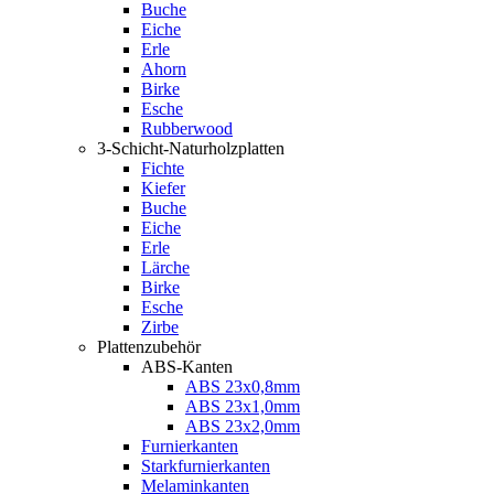
Buche
Eiche
Erle
Ahorn
Birke
Esche
Rubberwood
3-Schicht-Naturholzplatten
Fichte
Kiefer
Buche
Eiche
Erle
Lärche
Birke
Esche
Zirbe
Plattenzubehör
ABS-Kanten
ABS 23x0,8mm
ABS 23x1,0mm
ABS 23x2,0mm
Furnierkanten
Starkfurnierkanten
Melaminkanten