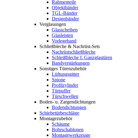
Rahmenteile
Objektbänder
TGL-Bänder
Designbänder
Verglasungen
Glasscheiben
Glasleisten
Vorlegeband
Schließbleche & Nachrüst-Sets
Nachrüstschließbleche
Schleißbleche f. Ganzglastüren
Bandverstärkungen
Sonstiges Türenzubehör
Lüftungsgitter
Spione
Profilzylinder
Türpuffer
Türschwellen
Boden- u. Zargendichtungen
Bodendichtungen
Schiebetürbeschläge
Montagezubehör
Schäume
Bohrschablonen
Montagewerkzeuge