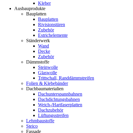
Kleber
Ausbauprodukte
Bauplatten
Bauplatten
Rivisionstüren
Zubehör
Estrichelemente
Ständerwerk
Wand
Decke
Zubehör
Dämmstoffe
Steinwolle
Glaswolle
Trittschall, Randdämmstreifen
Folien & Klebebänder
Dachbaumaterialien
Dachunterspannbahnen
Dachdichtungsbahnen
Weich-/Hartfaserplatten
Dachzubehör
Lüftungsstreifen
Lehmbaustoffe
Steico
Fassade