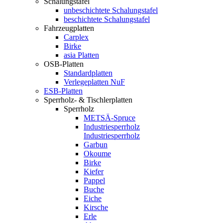
Schalungstafel
unbeschichtete Schalungstafel
beschichtete Schalungstafel
Fahrzeugplatten
Carplex
Birke
asia Platten
OSB-Platten
Standardplatten
Verlegeplatten NuF
ESB-Platten
Sperrholz- & Tischlerplatten
Sperrholz
METSÄ-Spruce
Industriesperrholz
Industriesperrholz
Garbun
Okoume
Birke
Kiefer
Pappel
Buche
Eiche
Kirsche
Erle