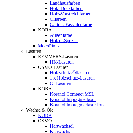
Landhausfarben
Holz-Deckfarben
Holz-Vorstreichfarben
Ölfarben
Garten- Fassadenfarbe
KORA
Außenfarbe
Holzöl-Spezial
MocoPinus
Lasuren
REMMERS-Lasuren
HK-Lasuren
OSMO-Lasuren
Holzschutz-Öllasuren
1 x Holzschutz-Lasuren
Öl-Lasuren
KORA
Koranol Compact MSL
Koranol Imprägnierlasur
Koranol Imprägnierlasur Pro
Wachse & Öle
KORA
OSMO
Hartwachsöl
Klarwachs