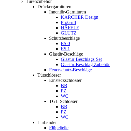
Türenzubehör
Drückergarnituren
Innentür-Garnituren
KARCHER Design
ProGriff
HÄFELE
GLUTZ
Schutzbeschläge
ES 0
ES 1
Glastür-Beschläge
Glastür-Beschlags-Set
Glastür-Beschlag Zubehör
Feuerschutz-Beschläge
Türschlösser
Einsteckschlösser
BB
PZ
WC
TGL-Schlösser
BB
PZ
WC
Türbänder
Flügelteile