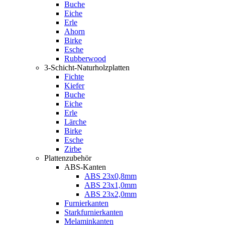
Buche
Eiche
Erle
Ahorn
Birke
Esche
Rubberwood
3-Schicht-Naturholzplatten
Fichte
Kiefer
Buche
Eiche
Erle
Lärche
Birke
Esche
Zirbe
Plattenzubehör
ABS-Kanten
ABS 23x0,8mm
ABS 23x1,0mm
ABS 23x2,0mm
Furnierkanten
Starkfurnierkanten
Melaminkanten