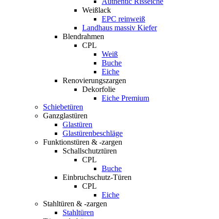
Authentic Risseiche
Weißlack
EPC reinweiß
Landhaus massiv Kiefer
Blendrahmen
CPL
Weiß
Buche
Eiche
Renovierungszargen
Dekorfolie
Eiche Premium
Schiebetüren
Ganzglastüren
Glastüren
Glastürenbeschläge
Funktionstüren & -zargen
Schallschutztüren
CPL
Buche
Einbruchschutz-Türen
CPL
Eiche
Stahltüren & -zargen
Stahltüren