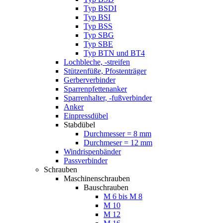
Typ BSDI
Typ BSI
Typ BSS
Typ SBG
Typ SBE
Typ BTN und BT4
Lochbleche, -streifen
Stützenfüße, Pfostenträger
Gerberverbinder
Sparrenpfettenanker
Sparrenhalter, -fußverbinder
Anker
Einpressdübel
Stabdübel
Durchmesser = 8 mm
Durchmeser = 12 mm
Windrispenbänder
Passverbinder
Schrauben
Maschinenschrauben
Bauschrauben
M 6 bis M 8
M 10
M 12