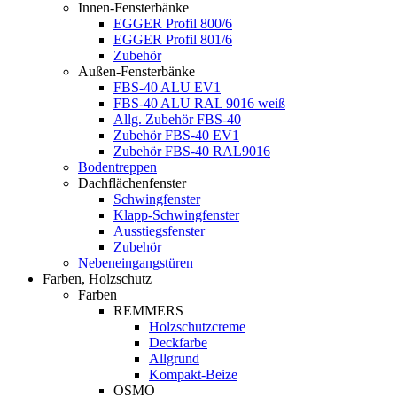
Innen-Fensterbänke
EGGER Profil 800/6
EGGER Profil 801/6
Zubehör
Außen-Fensterbänke
FBS-40 ALU EV1
FBS-40 ALU RAL 9016 weiß
Allg. Zubehör FBS-40
Zubehör FBS-40 EV1
Zubehör FBS-40 RAL9016
Bodentreppen
Dachflächenfenster
Schwingfenster
Klapp-Schwingfenster
Ausstiegsfenster
Zubehör
Nebeneingangstüren
Farben, Holzschutz
Farben
REMMERS
Holzschutzcreme
Deckfarbe
Allgrund
Kompakt-Beize
OSMO