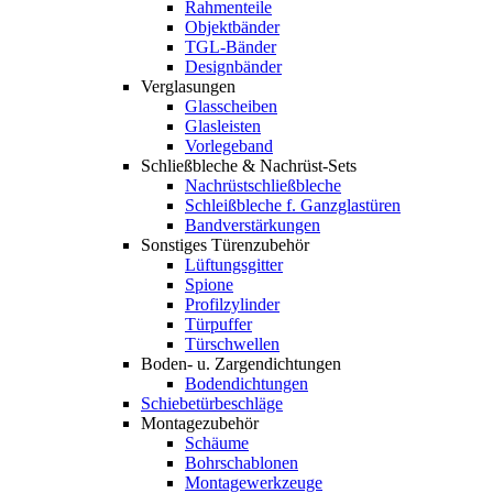
Rahmenteile
Objektbänder
TGL-Bänder
Designbänder
Verglasungen
Glasscheiben
Glasleisten
Vorlegeband
Schließbleche & Nachrüst-Sets
Nachrüstschließbleche
Schleißbleche f. Ganzglastüren
Bandverstärkungen
Sonstiges Türenzubehör
Lüftungsgitter
Spione
Profilzylinder
Türpuffer
Türschwellen
Boden- u. Zargendichtungen
Bodendichtungen
Schiebetürbeschläge
Montagezubehör
Schäume
Bohrschablonen
Montagewerkzeuge