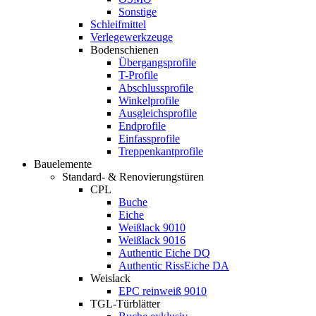
Sonstige
Schleifmittel
Verlegewerkzeuge
Bodenschienen
Übergangsprofile
T-Profile
Abschlussprofile
Winkelprofile
Ausgleichsprofile
Endprofile
Einfassprofile
Treppenkantprofile
Bauelemente
Standard- & Renovierungstüren
CPL
Buche
Eiche
Weißlack 9010
Weißlack 9016
Authentic Eiche DQ
Authentic RissEiche DA
Weislack
EPC reinweiß 9010
TGL-Türblätter