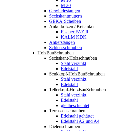
M 16
M 20
Gewindestangen
Sechskantmuttern
GEKA-Scheiben
Ankerbolzen / Keilanker
Fischer FAZ II
KALM KDK
Ankerstangen
Schlossschrauben
HolzBauSchrauben
Sechskant-Holzschrauben
Stahl verzinkt
Edelstahl
Senkkopf-HolzBauSchrauben
Stahl verzinkt
Edelstahl
Tellerkopf-HolzBauSchrauben
Stahl verzinkt
Edelstahl
gleitbeschichtet
Terrassenschrauben
Edelstahl gehärtet
Edelstahl A2 und A4
Dielenschrauben