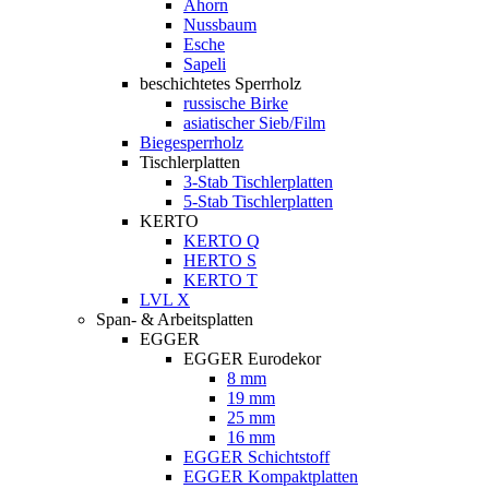
Ahorn
Nussbaum
Esche
Sapeli
beschichtetes Sperrholz
russische Birke
asiatischer Sieb/Film
Biegesperrholz
Tischlerplatten
3-Stab Tischlerplatten
5-Stab Tischlerplatten
KERTO
KERTO Q
HERTO S
KERTO T
LVL X
Span- & Arbeitsplatten
EGGER
EGGER Eurodekor
8 mm
19 mm
25 mm
16 mm
EGGER Schichtstoff
EGGER Kompaktplatten