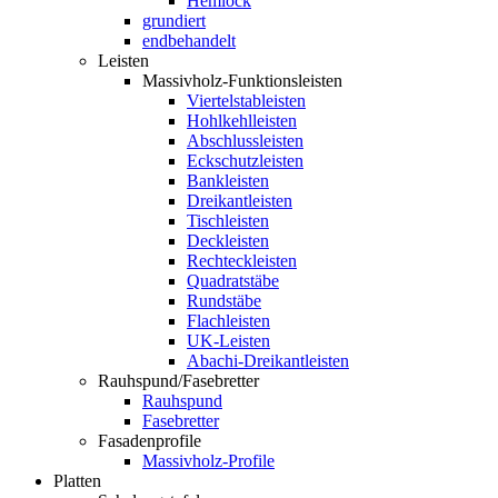
Hemlock
grundiert
endbehandelt
Leisten
Massivholz-Funktionsleisten
Viertelstableisten
Hohlkehlleisten
Abschlussleisten
Eckschutzleisten
Bankleisten
Dreikantleisten
Tischleisten
Deckleisten
Rechteckleisten
Quadratstäbe
Rundstäbe
Flachleisten
UK-Leisten
Abachi-Dreikantleisten
Rauhspund/Fasebretter
Rauhspund
Fasebretter
Fasadenprofile
Massivholz-Profile
Platten