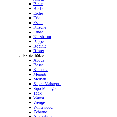
Birke
Buche
Eiche
Erle
Esche
Kirsche
Linde
Nussbaum
Pappel
Robinie
Rüster
Exotenhölzer
Ayous
Bosse
Kambala
Meranti
Merbau
Sapeli Mahagoni
Sipo Mahagoni
Teak
Wawa
Wenge
Whitewood
Zebrano
Amazakoue