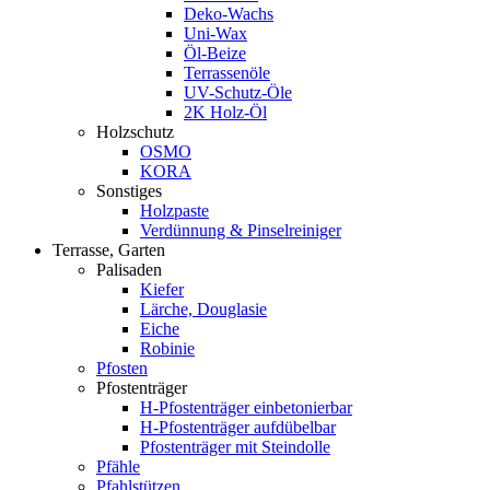
Deko-Wachs
Uni-Wax
Öl-Beize
Terrassenöle
UV-Schutz-Öle
2K Holz-Öl
Holzschutz
OSMO
KORA
Sonstiges
Holzpaste
Verdünnung & Pinselreiniger
Terrasse, Garten
Palisaden
Kiefer
Lärche, Douglasie
Eiche
Robinie
Pfosten
Pfostenträger
H-Pfostenträger einbetonierbar
H-Pfostenträger aufdübelbar
Pfostenträger mit Steindolle
Pfähle
Pfahlstützen