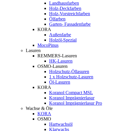
Landhausfarben
Holz-Deckfarben
Holz-Vorstreichfarben
Ölfarben
Garten- Fassadenfarbe
KORA
Außenfarbe
Holzöl-Spezial
MocoPinus
Lasuren
REMMERS-Lasuren
HK-Lasuren
OSMO-Lasuren
Holzschutz-Öllasuren
1 x Holzschutz-Lasuren
Öl-Lasuren
KORA
Koranol Compact MSL
Koranol Imprägnierlasur
Koranol Imprägnierlasur Pro
Wachse & Öle
KORA
OSMO
Hartwachsöl
Klarwachs