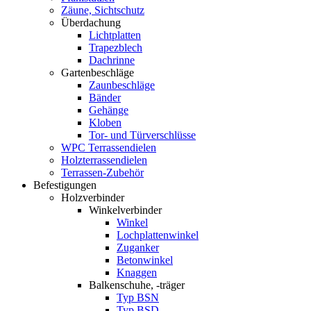
Zäune, Sichtschutz
Überdachung
Lichtplatten
Trapezblech
Dachrinne
Gartenbeschläge
Zaunbeschläge
Bänder
Gehänge
Kloben
Tor- und Türverschlüsse
WPC Terrassendielen
Holzterrassendielen
Terrassen-Zubehör
Befestigungen
Holzverbinder
Winkelverbinder
Winkel
Lochplattenwinkel
Zuganker
Betonwinkel
Knaggen
Balkenschuhe, -träger
Typ BSN
Typ BSD