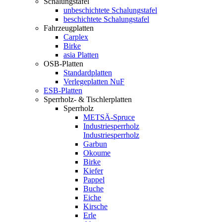
Schalungstafel
unbeschichtete Schalungstafel
beschichtete Schalungstafel
Fahrzeugplatten
Carplex
Birke
asia Platten
OSB-Platten
Standardplatten
Verlegeplatten NuF
ESB-Platten
Sperrholz- & Tischlerplatten
Sperrholz
METSÄ-Spruce
Industriesperrholz
Industriesperrholz
Garbun
Okoume
Birke
Kiefer
Pappel
Buche
Eiche
Kirsche
Erle