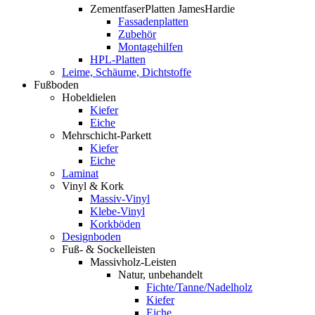
ZementfaserPlatten JamesHardie
Fassadenplatten
Zubehör
Montagehilfen
HPL-Platten
Leime, Schäume, Dichtstoffe
Fußboden
Hobeldielen
Kiefer
Eiche
Mehrschicht-Parkett
Kiefer
Eiche
Laminat
Vinyl & Kork
Massiv-Vinyl
Klebe-Vinyl
Korkböden
Designboden
Fuß- & Sockelleisten
Massivholz-Leisten
Natur, unbehandelt
Fichte/Tanne/Nadelholz
Kiefer
Eiche