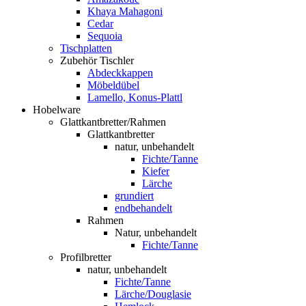
Khaya Mahagoni
Cedar
Sequoia
Tischplatten
Zubehör Tischler
Abdeckkappen
Möbeldübel
Lamello, Konus-Plattl
Hobelware
Glattkantbretter/Rahmen
Glattkantbretter
natur, unbehandelt
Fichte/Tanne
Kiefer
Lärche
grundiert
endbehandelt
Rahmen
Natur, unbehandelt
Fichte/Tanne
Profilbretter
natur, unbehandelt
Fichte/Tanne
Lärche/Douglasie