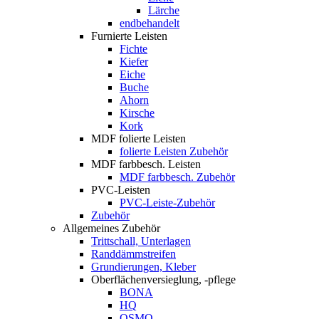
Lärche
endbehandelt
Furnierte Leisten
Fichte
Kiefer
Eiche
Buche
Ahorn
Kirsche
Kork
MDF folierte Leisten
folierte Leisten Zubehör
MDF farbbesch. Leisten
MDF farbbesch. Zubehör
PVC-Leisten
PVC-Leiste-Zubehör
Zubehör
Allgemeines Zubehör
Trittschall, Unterlagen
Randdämmstreifen
Grundierungen, Kleber
Oberflächenversieglung, -pflege
BONA
HQ
OSMO