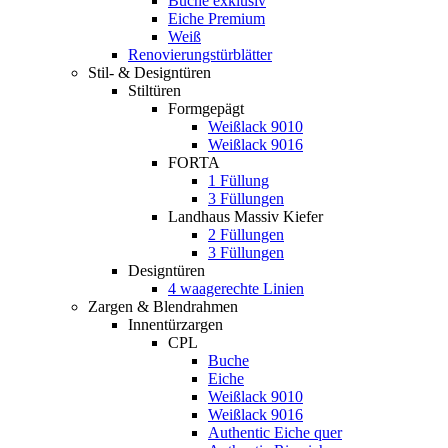
Buche exklusiv
Eiche Premium
Weiß
Renovierungstürblätter
Stil- & Designtüren
Stiltüren
Formgepägt
Weißlack 9010
Weißlack 9016
FORTA
1 Füllung
3 Füllungen
Landhaus Massiv Kiefer
2 Füllungen
3 Füllungen
Designtüren
4 waagerechte Linien
Zargen & Blendrahmen
Innentürzargen
CPL
Buche
Eiche
Weißlack 9010
Weißlack 9016
Authentic Eiche quer