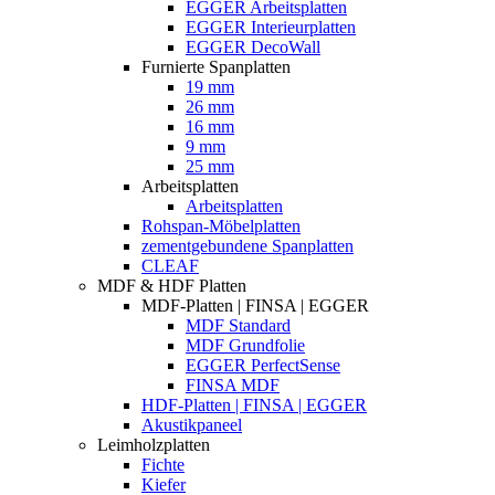
EGGER Arbeitsplatten
EGGER Interieurplatten
EGGER DecoWall
Furnierte Spanplatten
19 mm
26 mm
16 mm
9 mm
25 mm
Arbeitsplatten
Arbeitsplatten
Rohspan-Möbelplatten
zementgebundene Spanplatten
CLEAF
MDF & HDF Platten
MDF-Platten | FINSA | EGGER
MDF Standard
MDF Grundfolie
EGGER PerfectSense
FINSA MDF
HDF-Platten | FINSA | EGGER
Akustikpaneel
Leimholzplatten
Fichte
Kiefer