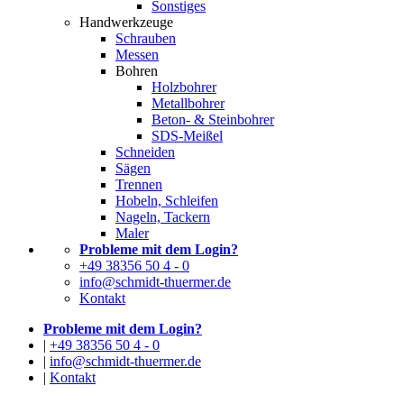
Sonstiges
Handwerkzeuge
Schrauben
Messen
Bohren
Holzbohrer
Metallbohrer
Beton- & Steinbohrer
SDS-Meißel
Schneiden
Sägen
Trennen
Hobeln, Schleifen
Nageln, Tackern
Maler
Probleme mit dem Login?
+49 38356 50 4 - 0
info@schmidt-thuermer.de
Kontakt
Probleme mit dem Login?
|
+49 38356 50 4 - 0
|
info@schmidt-thuermer.de
|
Kontakt