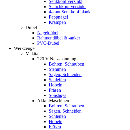
Senkkopf verzinkt
Stauchkopf verzinkt
4-kant Senkkopf blank
Pappnägel
Krampen
Dübel
Nageldübel
Rahmendübel & -anker
PVC-Dübel
Werkzeuge
Makita
220 V Netzspannung
Bohren, Schrauben
Stemmen
Sägen, Schneiden
Schleifen
Hobeln
Fräsen
Sonstiges
Akku-Maschinen
Bohren, Schrauben
Sägen, Schneiden
Schleifen
Hobeln
Fräsen