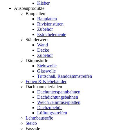
Kleber
Ausbauprodukte
Bauplatten
Bauplatten
Rivisionstüren
Zubehör
Estrichelemente
Ständerwerk
Wand
Decke
Zubehör
Dämmstoffe
Steinwolle
Glaswolle
Trittschall, Randdämmstreifen
Folien & Klebebänder
Dachbaumaterialien
Dachunterspannbahnen
Dachdichtungsbahnen
Weich-/Hartfaserplatten
Dachzubehör
Lüftungsstreifen
Lehmbaustoffe
Steico
Fassade