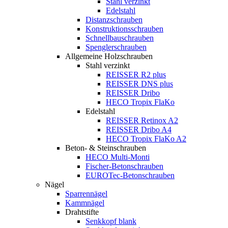
Stahl verzinkt
Edelstahl
Distanzschrauben
Konstruktionsschrauben
Schnellbauschrauben
Spenglerschrauben
Allgemeine Holzschrauben
Stahl verzinkt
REISSER R2 plus
REISSER DNS plus
REISSER Dribo
HECO Tropix FlaKo
Edelstahl
REISSER Retinox A2
REISSER Dribo A4
HECO Tropix FlaKo A2
Beton- & Steinschrauben
HECO Multi-Monti
Fischer-Betonschrauben
EUROTec-Betonschrauben
Nägel
Sparrennägel
Kammnägel
Drahtstifte
Senkkopf blank