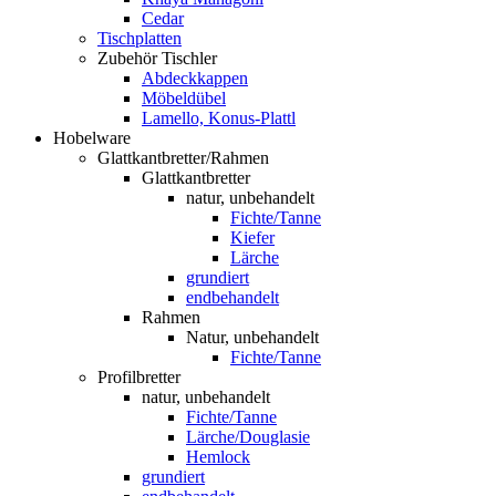
Cedar
Tischplatten
Zubehör Tischler
Abdeckkappen
Möbeldübel
Lamello, Konus-Plattl
Hobelware
Glattkantbretter/Rahmen
Glattkantbretter
natur, unbehandelt
Fichte/Tanne
Kiefer
Lärche
grundiert
endbehandelt
Rahmen
Natur, unbehandelt
Fichte/Tanne
Profilbretter
natur, unbehandelt
Fichte/Tanne
Lärche/Douglasie
Hemlock
grundiert