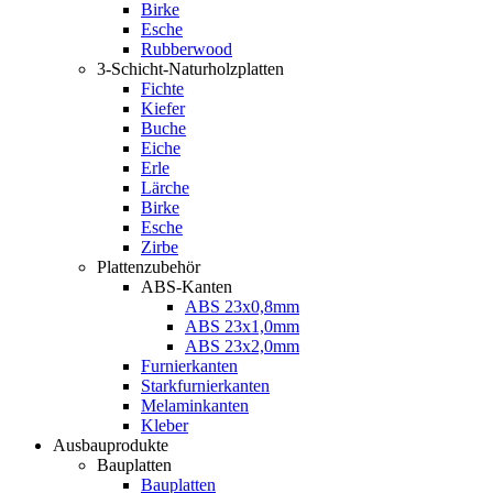
Birke
Esche
Rubberwood
3-Schicht-Naturholzplatten
Fichte
Kiefer
Buche
Eiche
Erle
Lärche
Birke
Esche
Zirbe
Plattenzubehör
ABS-Kanten
ABS 23x0,8mm
ABS 23x1,0mm
ABS 23x2,0mm
Furnierkanten
Starkfurnierkanten
Melaminkanten
Kleber
Ausbauprodukte
Bauplatten
Bauplatten