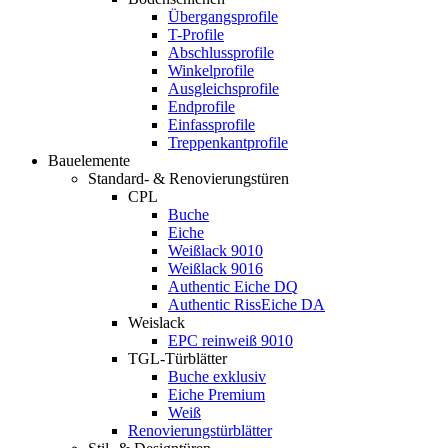
Übergangsprofile
T-Profile
Abschlussprofile
Winkelprofile
Ausgleichsprofile
Endprofile
Einfassprofile
Treppenkantprofile
Bauelemente
Standard- & Renovierungstüren
CPL
Buche
Eiche
Weißlack 9010
Weißlack 9016
Authentic Eiche DQ
Authentic RissEiche DA
Weislack
EPC reinweiß 9010
TGL-Türblätter
Buche exklusiv
Eiche Premium
Weiß
Renovierungstürblätter