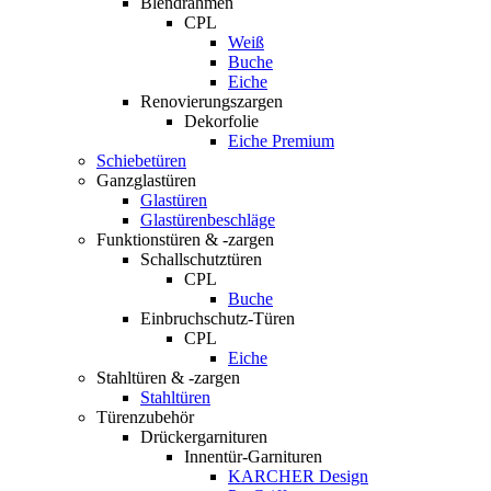
Blendrahmen
CPL
Weiß
Buche
Eiche
Renovierungszargen
Dekorfolie
Eiche Premium
Schiebetüren
Ganzglastüren
Glastüren
Glastürenbeschläge
Funktionstüren & -zargen
Schallschutztüren
CPL
Buche
Einbruchschutz-Türen
CPL
Eiche
Stahltüren & -zargen
Stahltüren
Türenzubehör
Drückergarnituren
Innentür-Garnituren
KARCHER Design