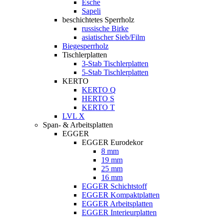
Esche
Sapeli
beschichtetes Sperrholz
russische Birke
asiatischer Sieb/Film
Biegesperrholz
Tischlerplatten
3-Stab Tischlerplatten
5-Stab Tischlerplatten
KERTO
KERTO Q
HERTO S
KERTO T
LVL X
Span- & Arbeitsplatten
EGGER
EGGER Eurodekor
8 mm
19 mm
25 mm
16 mm
EGGER Schichtstoff
EGGER Kompaktplatten
EGGER Arbeitsplatten
EGGER Interieurplatten