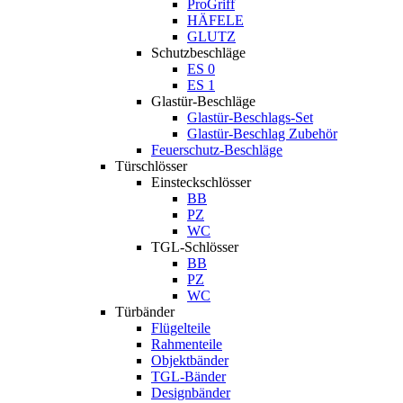
ProGriff
HÄFELE
GLUTZ
Schutzbeschläge
ES 0
ES 1
Glastür-Beschläge
Glastür-Beschlags-Set
Glastür-Beschlag Zubehör
Feuerschutz-Beschläge
Türschlösser
Einsteckschlösser
BB
PZ
WC
TGL-Schlösser
BB
PZ
WC
Türbänder
Flügelteile
Rahmenteile
Objektbänder
TGL-Bänder
Designbänder