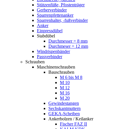
Stützenfüße, Pfostenträger
Gerberverbinder
Sparrenpfettenanker
Sparrenhalter, -fußverbinder
Anker
Einpressdübel
Stabdübel
Durchmesser = 8 mm
Durchmeser = 12 mm
Windrispenbänder
Passverbinder
Schrauben
Maschinenschrauben
Bauschrauben
M 6 bis M 8
M 10
M 12
M 16
M 20
Gewindestangen
Sechskantmuttern
GEKA-Scheiben
Ankerbolzen / Keilanker
Fischer FAZ II