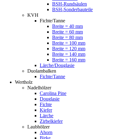
BSH-Rundsäulen
BSH-Sonderbauteile
KVH
Fichte/Tanne
Breite = 40 mm
Breite = 60 mm
Breite = 80 mm
Breite = 100 mm
Breite = 120 mm
Breite = 140 mm
Breite = 160 mm
Lärche/Douglasie
Duolambalken
Fichte/Tanne
Wertholz
Nadelhölzer
Carolina Pine
Douglasie
Fichte
Kiefer
Lärche
Zirbelkiefer
Laubhölzer
Ahorn
Birke