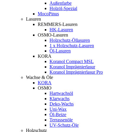
Außenfarbe
Holzöl-Spezial
MocoPinus
Lasuren
REMMERS-Lasuren
HK-Lasuren
OSMO-Lasuren
Holzschutz-Öllasuren
1 x Holzschutz-Lasuren
Öl-Lasuren
KORA
Koranol Compact MSL
Koranol Imprägnierlasur
Koranol Imprägnierlasur Pro
Wachse & Öle
KORA
OSMO
Hartwachsöl
Klarwachs
Deko-Wachs
Uni-Wax
Öl-Beize
Terrassenöle
UV-Schutz-Öle
Holzschutz