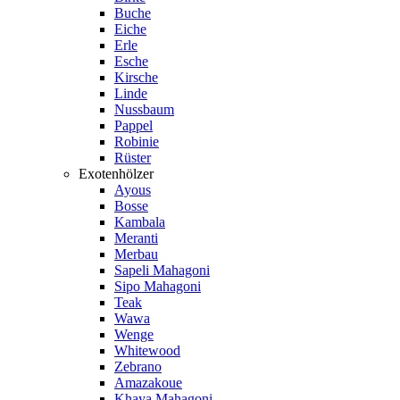
Buche
Eiche
Erle
Esche
Kirsche
Linde
Nussbaum
Pappel
Robinie
Rüster
Exotenhölzer
Ayous
Bosse
Kambala
Meranti
Merbau
Sapeli Mahagoni
Sipo Mahagoni
Teak
Wawa
Wenge
Whitewood
Zebrano
Amazakoue
Khaya Mahagoni