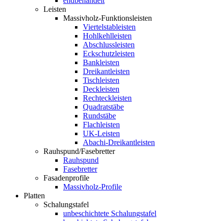
endbehandelt
Leisten
Massivholz-Funktionsleisten
Viertelstableisten
Hohlkehlleisten
Abschlussleisten
Eckschutzleisten
Bankleisten
Dreikantleisten
Tischleisten
Deckleisten
Rechteckleisten
Quadratstäbe
Rundstäbe
Flachleisten
UK-Leisten
Abachi-Dreikantleisten
Rauhspund/Fasebretter
Rauhspund
Fasebretter
Fasadenprofile
Massivholz-Profile
Platten
Schalungstafel
unbeschichtete Schalungstafel