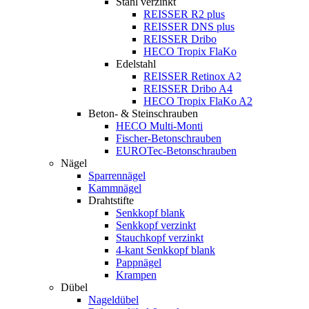
Stahl verzinkt
REISSER R2 plus
REISSER DNS plus
REISSER Dribo
HECO Tropix FlaKo
Edelstahl
REISSER Retinox A2
REISSER Dribo A4
HECO Tropix FlaKo A2
Beton- & Steinschrauben
HECO Multi-Monti
Fischer-Betonschrauben
EUROTec-Betonschrauben
Nägel
Sparrennägel
Kammnägel
Drahtstifte
Senkkopf blank
Senkkopf verzinkt
Stauchkopf verzinkt
4-kant Senkkopf blank
Pappnägel
Krampen
Dübel
Nageldübel