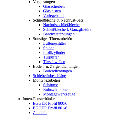
Verglasungen
Glasscheiben
Glasleisten
Vorlegeband
Schließbleche & Nachrüst-Sets
Nachrüstschließbleche
Schleißbleche f. Ganzglastüren
Bandverstärkungen
Sonstiges Türenzubehör
Lüftungsgitter
Spione
Profilzylinder
Türpuffer
Türschwellen
Boden- u. Zargendichtungen
Bodendichtungen
Schiebetürbeschläge
Montagezubehör
Schäume
Bohrschablonen
Montagewerkzeuge
Innen-Fensterbänke
EGGER Profil 800/6
EGGER Profil 801/6
Zubehör