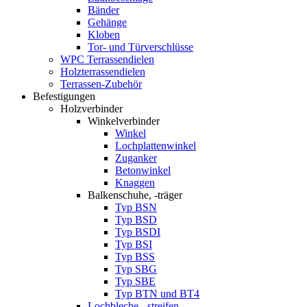
Bänder
Gehänge
Kloben
Tor- und Türverschlüsse
WPC Terrassendielen
Holzterrassendielen
Terrassen-Zubehör
Befestigungen
Holzverbinder
Winkelverbinder
Winkel
Lochplattenwinkel
Zuganker
Betonwinkel
Knaggen
Balkenschuhe, -träger
Typ BSN
Typ BSD
Typ BSDI
Typ BSI
Typ BSS
Typ SBG
Typ SBE
Typ BTN und BT4
Lochbleche, -streifen