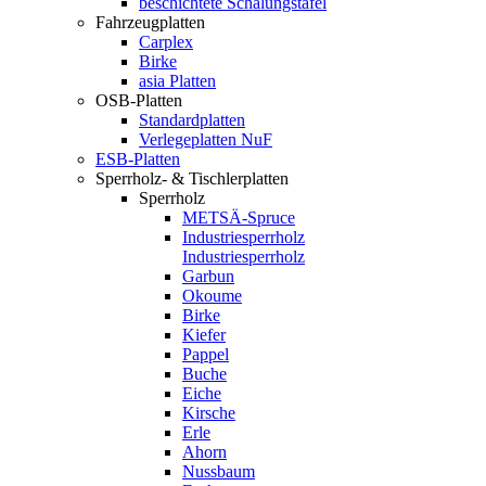
beschichtete Schalungstafel
Fahrzeugplatten
Carplex
Birke
asia Platten
OSB-Platten
Standardplatten
Verlegeplatten NuF
ESB-Platten
Sperrholz- & Tischlerplatten
Sperrholz
METSÄ-Spruce
Industriesperrholz
Industriesperrholz
Garbun
Okoume
Birke
Kiefer
Pappel
Buche
Eiche
Kirsche
Erle
Ahorn
Nussbaum