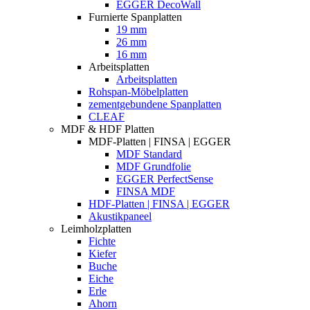
EGGER DecoWall
Furnierte Spanplatten
19 mm
26 mm
16 mm
Arbeitsplatten
Arbeitsplatten
Rohspan-Möbelplatten
zementgebundene Spanplatten
CLEAF
MDF & HDF Platten
MDF-Platten | FINSA | EGGER
MDF Standard
MDF Grundfolie
EGGER PerfectSense
FINSA MDF
HDF-Platten | FINSA | EGGER
Akustikpaneel
Leimholzplatten
Fichte
Kiefer
Buche
Eiche
Erle
Ahorn