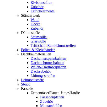
Rivisionstüren
Zubehör
Estrichelemente
Ständerwerk
Wand
Decke
Zubehör
Dämmstoffe
Steinwolle
Glaswolle
Trittschall, Randdämmstreifen
Folien & Klebebänder
Dachbaumaterialien
Dachunterspannbahnen
Dachdichtungsbahnen
Weich-/Hartfaserplatten
Dachzubehör
Lüftungsstreifen
Lehmbaustoffe
Steico
Fassade
ZementfaserPlatten JamesHardie
Fassadenplatten
Zubehör
Montagehilfen