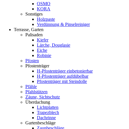
OSMO
KORA
Sonstiges
Holzpaste
Verdünnung & Pinselreiniger
Terrasse, Garten
Palisaden
Kiefer
Lärche, Douglasie
Eiche
Robinie
Pfosten
Pfostenträger
H-Pfostenträger einbetonierbar
H-Pfostenträger aufdübelbar
Pfostenträger mit Steindolle
Pfähle
Pfahlstützen
Zäune, Sichtschutz
Überdachung
Lichtplatten
Trapezblech
Dachrinne
Gartenbeschläge
Zaunbeschläge