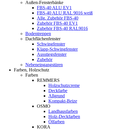
Außen-Fensterbänke
FBS-40 ALU EV1
FBS-40 ALU RAL 9016 weiß
Allg. Zubehör FBS-40
Zubehör FBS-40 EV1
Zubehör FBS-40 RAL9016
Bodentreppen
Dachflächenfenster
Schwingfenster
Klapp-Schwingfenster
Ausstiegsfenster
Zubehör
Nebeneingangstüren
Farben, Holzschutz
Farben
REMMERS
Holzschutzcreme
Deckfarbe
Allgrund
Kompakt-Beize
OSMO
Landhausfarben
Holz-Deckfarben
Ölfarben
KORA