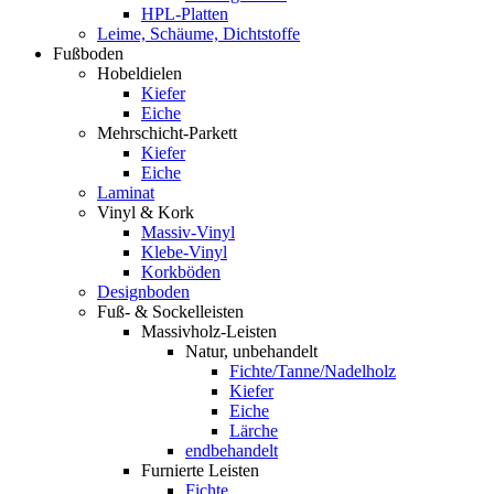
HPL-Platten
Leime, Schäume, Dichtstoffe
Fußboden
Hobeldielen
Kiefer
Eiche
Mehrschicht-Parkett
Kiefer
Eiche
Laminat
Vinyl & Kork
Massiv-Vinyl
Klebe-Vinyl
Korkböden
Designboden
Fuß- & Sockelleisten
Massivholz-Leisten
Natur, unbehandelt
Fichte/Tanne/Nadelholz
Kiefer
Eiche
Lärche
endbehandelt
Furnierte Leisten
Fichte