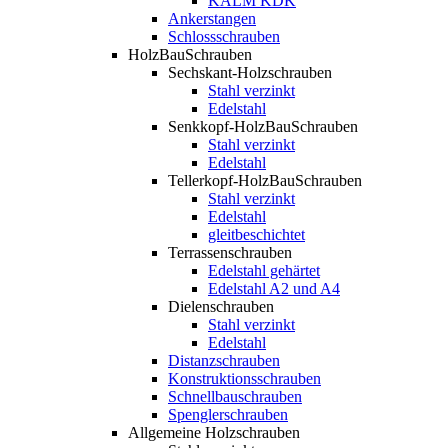
KALM KDK
Ankerstangen
Schlossschrauben
HolzBauSchrauben
Sechskant-Holzschrauben
Stahl verzinkt
Edelstahl
Senkkopf-HolzBauSchrauben
Stahl verzinkt
Edelstahl
Tellerkopf-HolzBauSchrauben
Stahl verzinkt
Edelstahl
gleitbeschichtet
Terrassenschrauben
Edelstahl gehärtet
Edelstahl A2 und A4
Dielenschrauben
Stahl verzinkt
Edelstahl
Distanzschrauben
Konstruktionsschrauben
Schnellbauschrauben
Spenglerschrauben
Allgemeine Holzschrauben