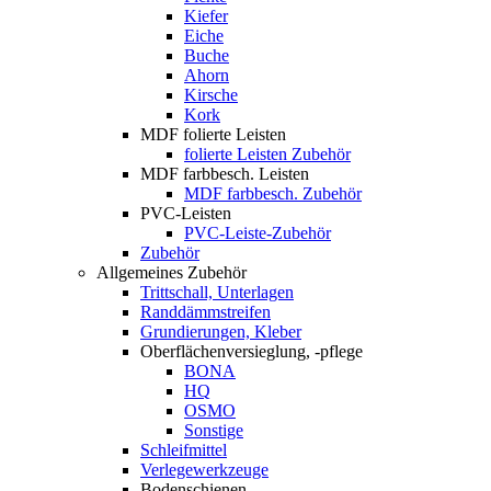
Kiefer
Eiche
Buche
Ahorn
Kirsche
Kork
MDF folierte Leisten
folierte Leisten Zubehör
MDF farbbesch. Leisten
MDF farbbesch. Zubehör
PVC-Leisten
PVC-Leiste-Zubehör
Zubehör
Allgemeines Zubehör
Trittschall, Unterlagen
Randdämmstreifen
Grundierungen, Kleber
Oberflächenversieglung, -pflege
BONA
HQ
OSMO
Sonstige
Schleifmittel
Verlegewerkzeuge
Bodenschienen