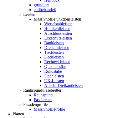
Hemlock
grundiert
endbehandelt
Leisten
Massivholz-Funktionsleisten
Viertelstableisten
Hohlkehlleisten
Abschlussleisten
Eckschutzleisten
Bankleisten
Dreikantleisten
Tischleisten
Deckleisten
Rechteckleisten
Quadratstäbe
Rundstäbe
Flachleisten
UK-Leisten
Abachi-Dreikantleisten
Rauhspund/Fasebretter
Rauhspund
Fasebretter
Fasadenprofile
Massivholz-Profile
Platten