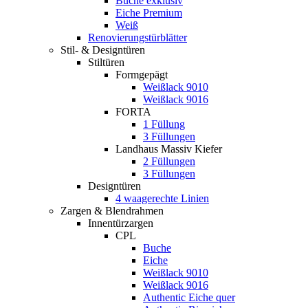
Buche exklusiv
Eiche Premium
Weiß
Renovierungstürblätter
Stil- & Designtüren
Stiltüren
Formgepägt
Weißlack 9010
Weißlack 9016
FORTA
1 Füllung
3 Füllungen
Landhaus Massiv Kiefer
2 Füllungen
3 Füllungen
Designtüren
4 waagerechte Linien
Zargen & Blendrahmen
Innentürzargen
CPL
Buche
Eiche
Weißlack 9010
Weißlack 9016
Authentic Eiche quer