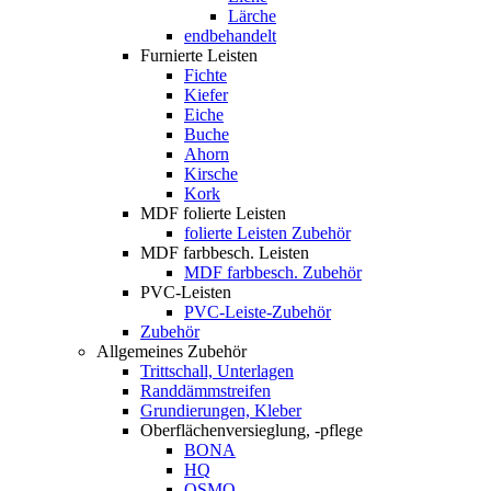
Lärche
endbehandelt
Furnierte Leisten
Fichte
Kiefer
Eiche
Buche
Ahorn
Kirsche
Kork
MDF folierte Leisten
folierte Leisten Zubehör
MDF farbbesch. Leisten
MDF farbbesch. Zubehör
PVC-Leisten
PVC-Leiste-Zubehör
Zubehör
Allgemeines Zubehör
Trittschall, Unterlagen
Randdämmstreifen
Grundierungen, Kleber
Oberflächenversieglung, -pflege
BONA
HQ
OSMO