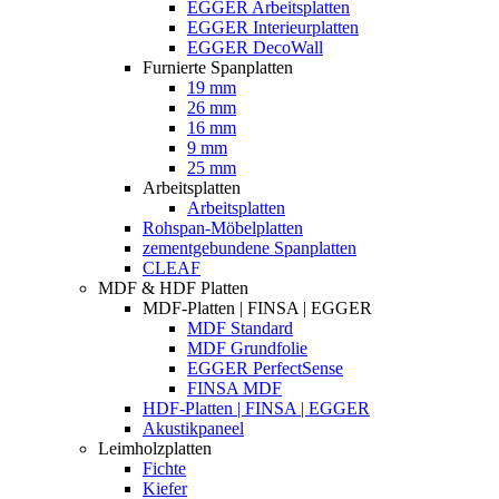
EGGER Arbeitsplatten
EGGER Interieurplatten
EGGER DecoWall
Furnierte Spanplatten
19 mm
26 mm
16 mm
9 mm
25 mm
Arbeitsplatten
Arbeitsplatten
Rohspan-Möbelplatten
zementgebundene Spanplatten
CLEAF
MDF & HDF Platten
MDF-Platten | FINSA | EGGER
MDF Standard
MDF Grundfolie
EGGER PerfectSense
FINSA MDF
HDF-Platten | FINSA | EGGER
Akustikpaneel
Leimholzplatten
Fichte
Kiefer