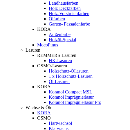
Landhausfarben
Holz-Deckfarben
Holz-Vorstreichfarben
Ölfarben
Garten- Fassadenfarbe
KORA
Außenfarbe
Holzöl-Spezial
MocoPinus
Lasuren
REMMERS-Lasuren
HK-Lasuren
OSMO-Lasuren
Holzschutz-Öllasuren
1 x Holzschutz-Lasuren
Öl-Lasuren
KORA
Koranol Compact MSL
Koranol Imprägnierlasur
Koranol Imprägnierlasur Pro
Wachse & Öle
KORA
OSMO
Hartwachsöl
Klarwachs