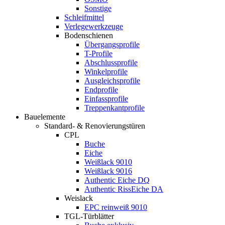
Sonstige
Schleifmittel
Verlegewerkzeuge
Bodenschienen
Übergangsprofile
T-Profile
Abschlussprofile
Winkelprofile
Ausgleichsprofile
Endprofile
Einfassprofile
Treppenkantprofile
Bauelemente
Standard- & Renovierungstüren
CPL
Buche
Eiche
Weißlack 9010
Weißlack 9016
Authentic Eiche DQ
Authentic RissEiche DA
Weislack
EPC reinweiß 9010
TGL-Türblätter