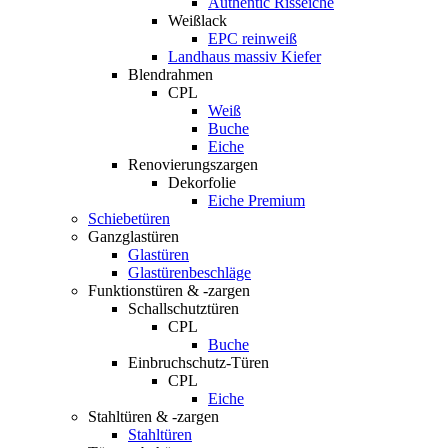
Authentic Risseiche
Weißlack
EPC reinweiß
Landhaus massiv Kiefer
Blendrahmen
CPL
Weiß
Buche
Eiche
Renovierungszargen
Dekorfolie
Eiche Premium
Schiebetüren
Ganzglastüren
Glastüren
Glastürenbeschläge
Funktionstüren & -zargen
Schallschutztüren
CPL
Buche
Einbruchschutz-Türen
CPL
Eiche
Stahltüren & -zargen
Stahltüren