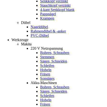
Senkkopf verzinkt
Stauchkopf verzinkt
4-kant Senkkopf blank
Pappnägel
Krampen
Dübel
Nageldübel
Rahmendübel & -anker
PVC-Dübel
Werkzeuge
Makita
220 V Netzspannung
Bohren, Schrauben
Stemmen
Sägen, Schneiden
Schleifen
Hobeln
Fräsen
Sonstiges
Akku-Maschinen
Bohren, Schrauben
Sägen, Schneiden
Schleifen
Hobeln
Fräsen