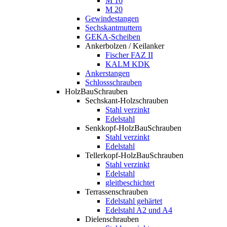
M 16
M 20
Gewindestangen
Sechskantmuttern
GEKA-Scheiben
Ankerbolzen / Keilanker
Fischer FAZ II
KALM KDK
Ankerstangen
Schlossschrauben
HolzBauSchrauben
Sechskant-Holzschrauben
Stahl verzinkt
Edelstahl
Senkkopf-HolzBauSchrauben
Stahl verzinkt
Edelstahl
Tellerkopf-HolzBauSchrauben
Stahl verzinkt
Edelstahl
gleitbeschichtet
Terrassenschrauben
Edelstahl gehärtet
Edelstahl A2 und A4
Dielenschrauben