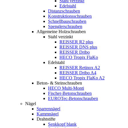
Stahl verzinkt
Edelstahl
Distanzschrauben
Konstruktionsschrauben
Schnellbauschrauben
Spenglerschrauben
Allgemeine Holzschrauben
Stahl verzinkt
REISSER R2 plus
REISSER DNS plus
REISSER Dribo
HECO Tropix FlaKo
Edelstahl
REISSER Retinox A2
REISSER Dribo A4
HECO Tropix FlaKo A2
Beton- & Steinschrauben
HECO Multi-Monti
Fischer-Betonschrauben
EUROTec-Betonschrauben
Nägel
Sparrennägel
Kammnägel
Drahtstifte
Senkkopf blank