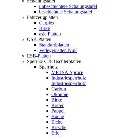
Schalungstafel
unbeschichtete Schalungstafel
beschichtete Schalungstafel
Fahrzeugplatten
Carplex
Birke
asia Platten
OSB-Platten
Standardplatten
Verlegeplatten NuF
ESB-Platten
Sperrholz- & Tischlerplatten
Sperrholz
METSÄ-Spruce
Industriesperrholz
Industriesperrholz
Garbun
Okoume
Birke
Kiefer
Pappel
Buche
Eiche
Kirsche
Erle