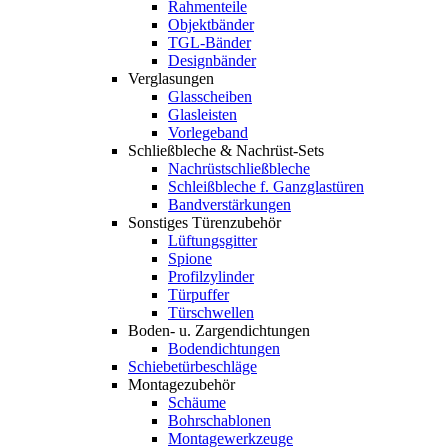
Rahmenteile
Objektbänder
TGL-Bänder
Designbänder
Verglasungen
Glasscheiben
Glasleisten
Vorlegeband
Schließbleche & Nachrüst-Sets
Nachrüstschließbleche
Schleißbleche f. Ganzglastüren
Bandverstärkungen
Sonstiges Türenzubehör
Lüftungsgitter
Spione
Profilzylinder
Türpuffer
Türschwellen
Boden- u. Zargendichtungen
Bodendichtungen
Schiebetürbeschläge
Montagezubehör
Schäume
Bohrschablonen
Montagewerkzeuge