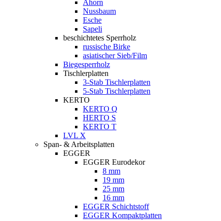
Ahorn
Nussbaum
Esche
Sapeli
beschichtetes Sperrholz
russische Birke
asiatischer Sieb/Film
Biegesperrholz
Tischlerplatten
3-Stab Tischlerplatten
5-Stab Tischlerplatten
KERTO
KERTO Q
HERTO S
KERTO T
LVL X
Span- & Arbeitsplatten
EGGER
EGGER Eurodekor
8 mm
19 mm
25 mm
16 mm
EGGER Schichtstoff
EGGER Kompaktplatten