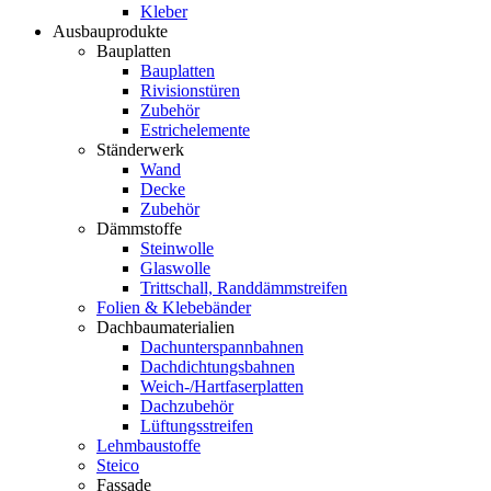
Kleber
Ausbauprodukte
Bauplatten
Bauplatten
Rivisionstüren
Zubehör
Estrichelemente
Ständerwerk
Wand
Decke
Zubehör
Dämmstoffe
Steinwolle
Glaswolle
Trittschall, Randdämmstreifen
Folien & Klebebänder
Dachbaumaterialien
Dachunterspannbahnen
Dachdichtungsbahnen
Weich-/Hartfaserplatten
Dachzubehör
Lüftungsstreifen
Lehmbaustoffe
Steico
Fassade