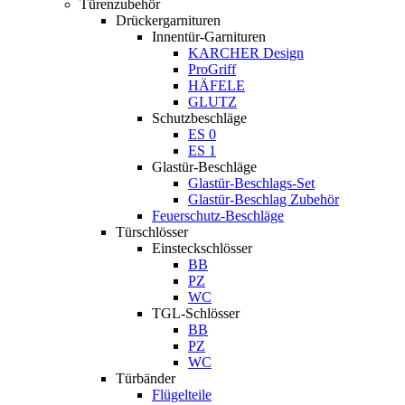
Türenzubehör
Drückergarnituren
Innentür-Garnituren
KARCHER Design
ProGriff
HÄFELE
GLUTZ
Schutzbeschläge
ES 0
ES 1
Glastür-Beschläge
Glastür-Beschlags-Set
Glastür-Beschlag Zubehör
Feuerschutz-Beschläge
Türschlösser
Einsteckschlösser
BB
PZ
WC
TGL-Schlösser
BB
PZ
WC
Türbänder
Flügelteile