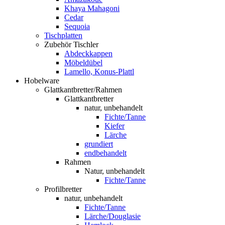
Khaya Mahagoni
Cedar
Sequoia
Tischplatten
Zubehör Tischler
Abdeckkappen
Möbeldübel
Lamello, Konus-Plattl
Hobelware
Glattkantbretter/Rahmen
Glattkantbretter
natur, unbehandelt
Fichte/Tanne
Kiefer
Lärche
grundiert
endbehandelt
Rahmen
Natur, unbehandelt
Fichte/Tanne
Profilbretter
natur, unbehandelt
Fichte/Tanne
Lärche/Douglasie