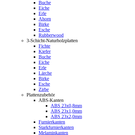
Buche
Eiche
Erle
Ahorn
Birke
Esche
Rubberwood
3-Schicht-Naturholzplatten
Fichte
Kiefer
Buche
Eiche
Erle
Lärche
Birke
Esche
Zirbe
Plattenzubehör
ABS-Kanten
ABS 23x0,8mm
ABS 23x1,0mm
ABS 23x2,0mm
Furnierkanten
Starkfurnierkanten
Melaminkanten