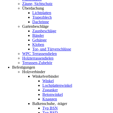
Zäune, Sichtschutz
Überdachung
Lichtplatten
Trapezblech
Dachrinne
Gartenbeschläge
Zaunbeschläge
Bänder
Gehänge
Kloben
Tor- und Türverschlüsse
WPC Terrassendielen
Holzterrassendielen
Terrassen-Zubehör
Befestigungen
Holzverbinder
Winkelverbinder
Winkel
Lochplattenwinkel
Zuganker
Betonwinkel
Knaggen
Balkenschuhe, -träger
Typ BSN
Typ BSD