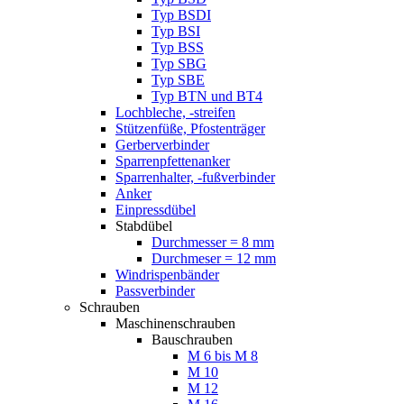
Typ BSDI
Typ BSI
Typ BSS
Typ SBG
Typ SBE
Typ BTN und BT4
Lochbleche, -streifen
Stützenfüße, Pfostenträger
Gerberverbinder
Sparrenpfettenanker
Sparrenhalter, -fußverbinder
Anker
Einpressdübel
Stabdübel
Durchmesser = 8 mm
Durchmeser = 12 mm
Windrispenbänder
Passverbinder
Schrauben
Maschinenschrauben
Bauschrauben
M 6 bis M 8
M 10
M 12