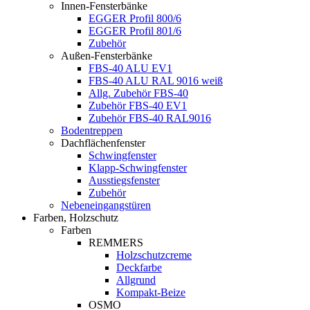
Innen-Fensterbänke
EGGER Profil 800/6
EGGER Profil 801/6
Zubehör
Außen-Fensterbänke
FBS-40 ALU EV1
FBS-40 ALU RAL 9016 weiß
Allg. Zubehör FBS-40
Zubehör FBS-40 EV1
Zubehör FBS-40 RAL9016
Bodentreppen
Dachflächenfenster
Schwingfenster
Klapp-Schwingfenster
Ausstiegsfenster
Zubehör
Nebeneingangstüren
Farben, Holzschutz
Farben
REMMERS
Holzschutzcreme
Deckfarbe
Allgrund
Kompakt-Beize
OSMO