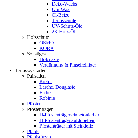
Deko-Wachs
Uni-Wax
Öl-Beize
Terrassenöle
UV-Schutz-Öle
2K Holz-Öl
Holzschutz
OSMO
KORA
Sonstiges
Holzpaste
Verdünnung & Pinselreiniger
Terrasse, Garten
Palisaden
Kiefer
Lärche, Douglasie
Eiche
Robinie
Pfosten
Pfostenträger
H-Pfostenträger einbetonierbar
H-Pfostenträger aufdübelbar
Pfostenträger mit Steindolle
Pfähle
Pfahlstützen