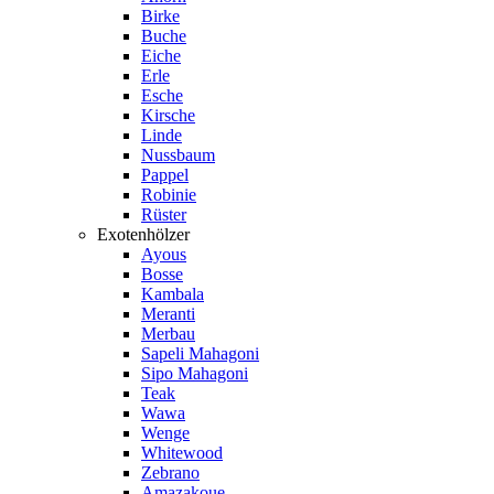
Birke
Buche
Eiche
Erle
Esche
Kirsche
Linde
Nussbaum
Pappel
Robinie
Rüster
Exotenhölzer
Ayous
Bosse
Kambala
Meranti
Merbau
Sapeli Mahagoni
Sipo Mahagoni
Teak
Wawa
Wenge
Whitewood
Zebrano
Amazakoue