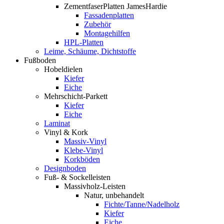
ZementfaserPlatten JamesHardie
Fassadenplatten
Zubehör
Montagehilfen
HPL-Platten
Leime, Schäume, Dichtstoffe
Fußboden
Hobeldielen
Kiefer
Eiche
Mehrschicht-Parkett
Kiefer
Eiche
Laminat
Vinyl & Kork
Massiv-Vinyl
Klebe-Vinyl
Korkböden
Designboden
Fuß- & Sockelleisten
Massivholz-Leisten
Natur, unbehandelt
Fichte/Tanne/Nadelholz
Kiefer
Eiche