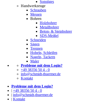
Sonstiges
Handwerkzeuge
Schrauben
Messen
Bohren
Holzbohrer
Metallbohrer
Beton- & Steinbohrer
SDS-Meißel
Schneiden
Sägen
Trennen
Hobeln, Schleifen
Nageln, Tackern
Maler
Probleme mit dem Login?
+49 38356 50 4 - 0
info@schmidt-thuermer.de
Kontakt
Probleme mit dem Login?
|
+49 38356 50 4 - 0
|
info@schmidt-thuermer.de
|
Kontakt