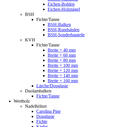
Eichen-Bohlen
Eichen-Holznägel
BSH
Fichte/Tanne
BSH-Balken
BSH-Rundsäulen
BSH-Sonderbauteile
KVH
Fichte/Tanne
Breite = 40 mm
Breite = 60 mm
Breite = 80 mm
Breite = 100 mm
Breite = 120 mm
Breite = 140 mm
Breite = 160 mm
Lärche/Douglasie
Duolambalken
Fichte/Tanne
Wertholz
Nadelhölzer
Carolina Pine
Douglasie
Fichte
Kiefer