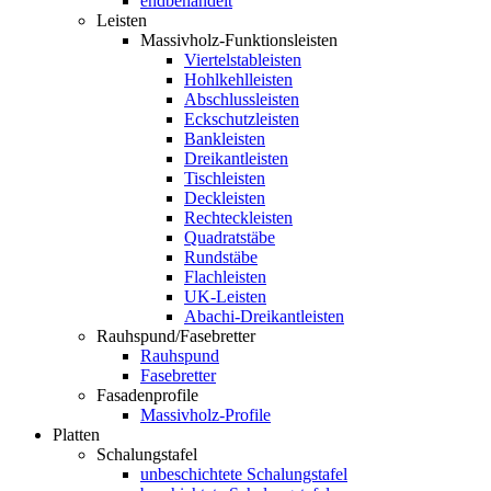
endbehandelt
Leisten
Massivholz-Funktionsleisten
Viertelstableisten
Hohlkehlleisten
Abschlussleisten
Eckschutzleisten
Bankleisten
Dreikantleisten
Tischleisten
Deckleisten
Rechteckleisten
Quadratstäbe
Rundstäbe
Flachleisten
UK-Leisten
Abachi-Dreikantleisten
Rauhspund/Fasebretter
Rauhspund
Fasebretter
Fasadenprofile
Massivholz-Profile
Platten
Schalungstafel
unbeschichtete Schalungstafel