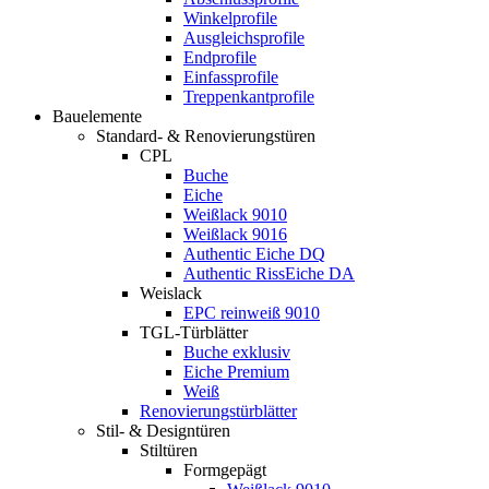
Winkelprofile
Ausgleichsprofile
Endprofile
Einfassprofile
Treppenkantprofile
Bauelemente
Standard- & Renovierungstüren
CPL
Buche
Eiche
Weißlack 9010
Weißlack 9016
Authentic Eiche DQ
Authentic RissEiche DA
Weislack
EPC reinweiß 9010
TGL-Türblätter
Buche exklusiv
Eiche Premium
Weiß
Renovierungstürblätter
Stil- & Designtüren
Stiltüren
Formgepägt