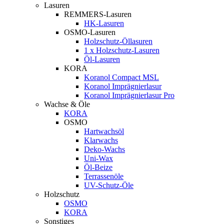
Lasuren
REMMERS-Lasuren
HK-Lasuren
OSMO-Lasuren
Holzschutz-Öllasuren
1 x Holzschutz-Lasuren
Öl-Lasuren
KORA
Koranol Compact MSL
Koranol Imprägnierlasur
Koranol Imprägnierlasur Pro
Wachse & Öle
KORA
OSMO
Hartwachsöl
Klarwachs
Deko-Wachs
Uni-Wax
Öl-Beize
Terrassenöle
UV-Schutz-Öle
Holzschutz
OSMO
KORA
Sonstiges