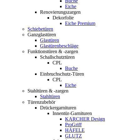
Buche
Eiche
Renovierungszargen
Dekorfolie
Eiche Premium
Schiebetüren
Ganzglastüren
Glastüren
Glastürenbeschläge
Funktionstüren & -zargen
Schallschutztüren
CPL
Buche
Einbruchschutz-Türen
CPL
Eiche
Stahltüren & -zargen
Stahltüren
Türenzubehör
Drückergarnituren
Innentür-Garnituren
KARCHER Design
ProGriff
HÄFELE
GLUTZ