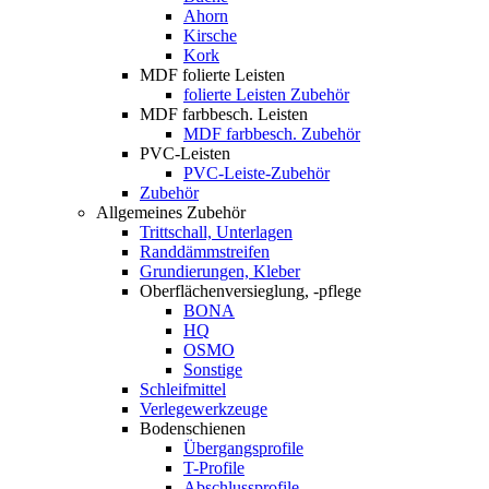
Ahorn
Kirsche
Kork
MDF folierte Leisten
folierte Leisten Zubehör
MDF farbbesch. Leisten
MDF farbbesch. Zubehör
PVC-Leisten
PVC-Leiste-Zubehör
Zubehör
Allgemeines Zubehör
Trittschall, Unterlagen
Randdämmstreifen
Grundierungen, Kleber
Oberflächenversieglung, -pflege
BONA
HQ
OSMO
Sonstige
Schleifmittel
Verlegewerkzeuge
Bodenschienen
Übergangsprofile
T-Profile
Abschlussprofile