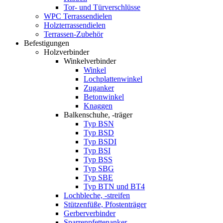
Tor- und Türverschlüsse
WPC Terrassendielen
Holzterrassendielen
Terrassen-Zubehör
Befestigungen
Holzverbinder
Winkelverbinder
Winkel
Lochplattenwinkel
Zuganker
Betonwinkel
Knaggen
Balkenschuhe, -träger
Typ BSN
Typ BSD
Typ BSDI
Typ BSI
Typ BSS
Typ SBG
Typ SBE
Typ BTN und BT4
Lochbleche, -streifen
Stützenfüße, Pfostenträger
Gerberverbinder
Sparrenpfettenanker