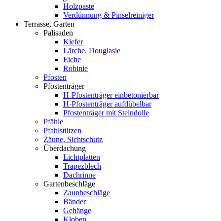
Holzpaste
Verdünnung & Pinselreiniger
Terrasse, Garten
Palisaden
Kiefer
Lärche, Douglasie
Eiche
Robinie
Pfosten
Pfostenträger
H-Pfostenträger einbetonierbar
H-Pfostenträger aufdübelbar
Pfostenträger mit Steindolle
Pfähle
Pfahlstützen
Zäune, Sichtschutz
Überdachung
Lichtplatten
Trapezblech
Dachrinne
Gartenbeschläge
Zaunbeschläge
Bänder
Gehänge
Kloben