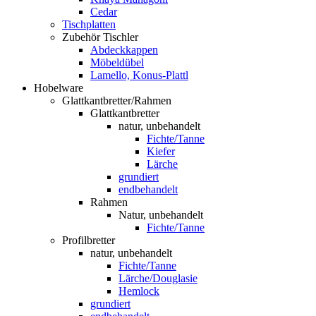
Cedar
Tischplatten
Zubehör Tischler
Abdeckkappen
Möbeldübel
Lamello, Konus-Plattl
Hobelware
Glattkantbretter/Rahmen
Glattkantbretter
natur, unbehandelt
Fichte/Tanne
Kiefer
Lärche
grundiert
endbehandelt
Rahmen
Natur, unbehandelt
Fichte/Tanne
Profilbretter
natur, unbehandelt
Fichte/Tanne
Lärche/Douglasie
Hemlock
grundiert