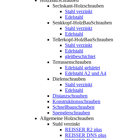
HolzBauSchrauben
Sechskant-Holzschrauben
Stahl verzinkt
Edelstahl
Senkkopf-HolzBauSchrauben
Stahl verzinkt
Edelstahl
Tellerkopf-HolzBauSchrauben
Stahl verzinkt
Edelstahl
gleitbeschichtet
Terrassenschrauben
Edelstahl gehärtet
Edelstahl A2 und A4
Dielenschrauben
Stahl verzinkt
Edelstahl
Distanzschrauben
Konstruktionsschrauben
Schnellbauschrauben
Spenglerschrauben
Allgemeine Holzschrauben
Stahl verzinkt
REISSER R2 plus
REISSER DNS plus