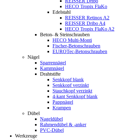
REISSER Dribo
HECO Tropix FlaKo
Edelstahl
REISSER Retinox A2
REISSER Dribo A4
HECO Tropix FlaKo A2
Beton- & Steinschrauben
HECO Multi-Monti
Fischer-Betonschrauben
EUROTec-Betonschrauben
Nägel
Sparrennägel
Kammnägel
Drahtstifte
Senkkopf blank
Senkkopf verzinkt
Stauchkopf verzinkt
4-kant Senkkopf blank
Pappnägel
Krampen
Dübel
Nageldübel
Rahmendübel & -anker
PVC-Dübel
Werkzeuge