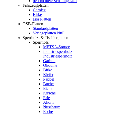
beschichtete Schalungstafel
Fahrzeugplatten
Carplex
Birke
asia Platten
OSB-Platten
Standardplatten
Verlegeplatten NuF
Sperrholz- & Tischlerplatten
Sperrholz
METSÄ-Spruce
Industriesperrholz
Industriesperrholz
Garbun
Okoume
Birke
Kiefer
Pappel
Buche
Eiche
Kirsche
Erle
Ahorn
Nussbaum
Esche