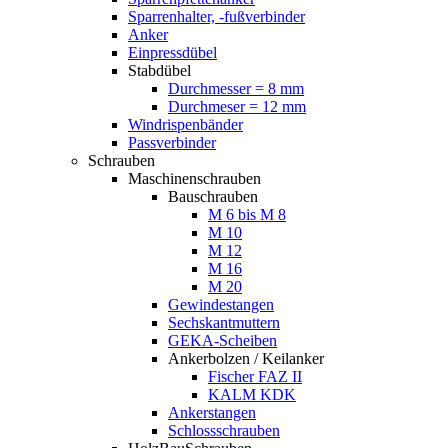
Sparrenhalter, -fußverbinder
Anker
Einpressdübel
Stabdübel
Durchmesser = 8 mm
Durchmeser = 12 mm
Windrispenbänder
Passverbinder
Schrauben
Maschinenschrauben
Bauschrauben
M 6 bis M 8
M 10
M 12
M 16
M 20
Gewindestangen
Sechskantmuttern
GEKA-Scheiben
Ankerbolzen / Keilanker
Fischer FAZ II
KALM KDK
Ankerstangen
Schlossschrauben