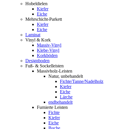
Hobeldielen
Kiefer
Eiche
Mehrschicht-Parkett
Kiefer
Eiche
Laminat
Vinyl & Kork
Massiv-Vinyl
Klebe-Vinyl
Korkböden
Designboden
Fuß- & Sockelleisten
Massivholz-Leisten
Natur, unbehandelt
Fichte/Tanne/Nadelholz
Kiefer
Eiche
Lärche
endbehandelt
Furnierte Leisten
Fichte
Kiefer
Eiche
Buche