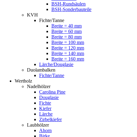
BSH-Rundsäulen
BSH-Sonderbauteile
KVH
Fichte/Tanne
Breite = 40 mm
Breite = 60 mm
Breite = 80 mm
Breite = 100 mm
Breite = 120 mm
Breite = 140 mm
Breite = 160 mm
Lärche/Douglasie
Duolambalken
Fichte/Tanne
Wertholz
Nadelhölzer
Carolina Pine
Douglasie
Fichte
Kiefer
Lärche
Zirbelkiefer
Laubhölzer
Ahorn
Birke