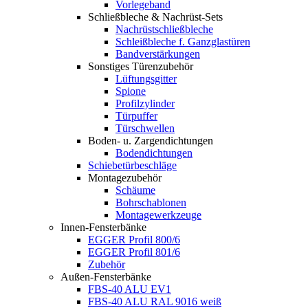
Vorlegeband
Schließbleche & Nachrüst-Sets
Nachrüstschließbleche
Schleißbleche f. Ganzglastüren
Bandverstärkungen
Sonstiges Türenzubehör
Lüftungsgitter
Spione
Profilzylinder
Türpuffer
Türschwellen
Boden- u. Zargendichtungen
Bodendichtungen
Schiebetürbeschläge
Montagezubehör
Schäume
Bohrschablonen
Montagewerkzeuge
Innen-Fensterbänke
EGGER Profil 800/6
EGGER Profil 801/6
Zubehör
Außen-Fensterbänke
FBS-40 ALU EV1
FBS-40 ALU RAL 9016 weiß