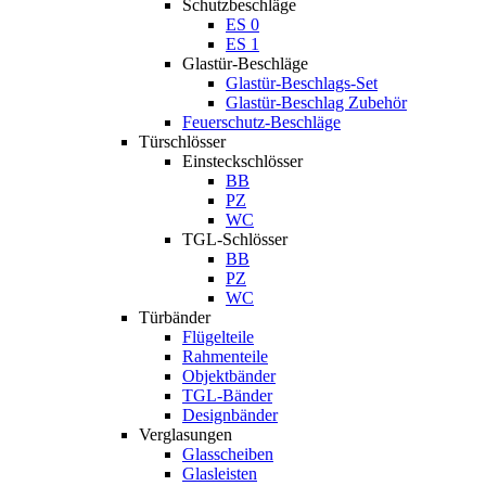
Schutzbeschläge
ES 0
ES 1
Glastür-Beschläge
Glastür-Beschlags-Set
Glastür-Beschlag Zubehör
Feuerschutz-Beschläge
Türschlösser
Einsteckschlösser
BB
PZ
WC
TGL-Schlösser
BB
PZ
WC
Türbänder
Flügelteile
Rahmenteile
Objektbänder
TGL-Bänder
Designbänder
Verglasungen
Glasscheiben
Glasleisten