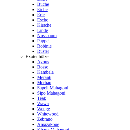
Buche
Eiche
Erle
Esche
Kirsche
Linde
Nussbaum
Pappel
Robinie
Rüster
Exotenhölzer
Ayous
Bosse
Kambala
Meranti
Merbau
Sapeli Mahagoni
Sipo Mahagoni
Teak
Wawa
Wenge
Whitewood
Zebrano
Amazakoue
Khaya Mahagoni