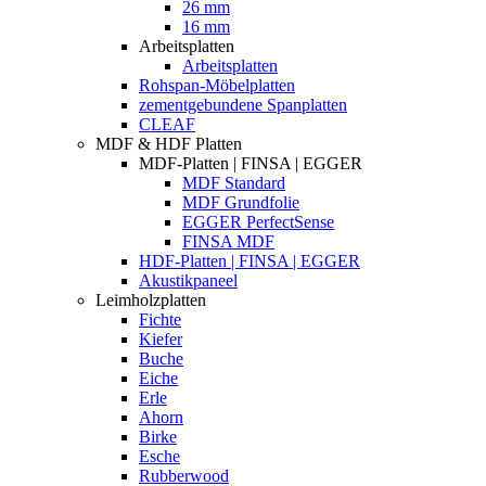
26 mm
16 mm
Arbeitsplatten
Arbeitsplatten
Rohspan-Möbelplatten
zementgebundene Spanplatten
CLEAF
MDF & HDF Platten
MDF-Platten | FINSA | EGGER
MDF Standard
MDF Grundfolie
EGGER PerfectSense
FINSA MDF
HDF-Platten | FINSA | EGGER
Akustikpaneel
Leimholzplatten
Fichte
Kiefer
Buche
Eiche
Erle
Ahorn
Birke
Esche
Rubberwood