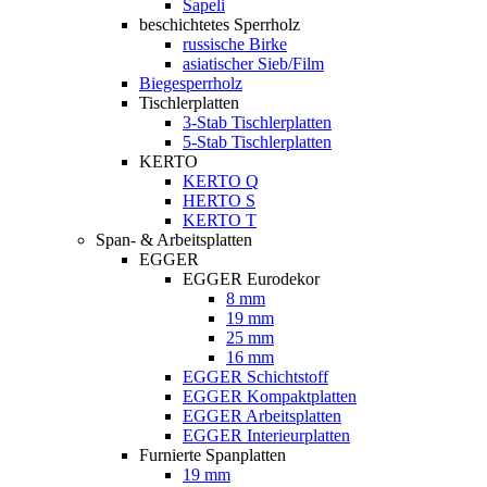
Sapeli
beschichtetes Sperrholz
russische Birke
asiatischer Sieb/Film
Biegesperrholz
Tischlerplatten
3-Stab Tischlerplatten
5-Stab Tischlerplatten
KERTO
KERTO Q
HERTO S
KERTO T
Span- & Arbeitsplatten
EGGER
EGGER Eurodekor
8 mm
19 mm
25 mm
16 mm
EGGER Schichtstoff
EGGER Kompaktplatten
EGGER Arbeitsplatten
EGGER Interieurplatten
Furnierte Spanplatten
19 mm