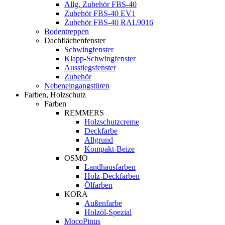
Allg. Zubehör FBS-40
Zubehör FBS-40 EV1
Zubehör FBS-40 RAL9016
Bodentreppen
Dachflächenfenster
Schwingfenster
Klapp-Schwingfenster
Ausstiegsfenster
Zubehör
Nebeneingangstüren
Farben, Holzschutz
Farben
REMMERS
Holzschutzcreme
Deckfarbe
Allgrund
Kompakt-Beize
OSMO
Landhausfarben
Holz-Deckfarben
Ölfarben
KORA
Außenfarbe
Holzöl-Spezial
MocoPinus