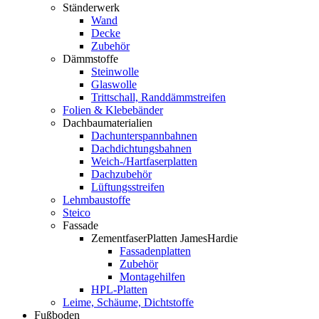
Ständerwerk
Wand
Decke
Zubehör
Dämmstoffe
Steinwolle
Glaswolle
Trittschall, Randdämmstreifen
Folien & Klebebänder
Dachbaumaterialien
Dachunterspannbahnen
Dachdichtungsbahnen
Weich-/Hartfaserplatten
Dachzubehör
Lüftungsstreifen
Lehmbaustoffe
Steico
Fassade
ZementfaserPlatten JamesHardie
Fassadenplatten
Zubehör
Montagehilfen
HPL-Platten
Leime, Schäume, Dichtstoffe
Fußboden