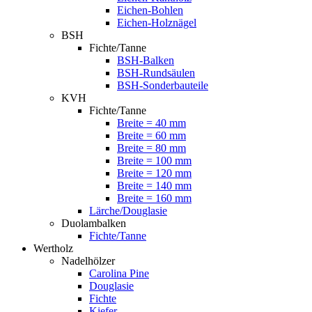
Eichen-Bohlen
Eichen-Holznägel
BSH
Fichte/Tanne
BSH-Balken
BSH-Rundsäulen
BSH-Sonderbauteile
KVH
Fichte/Tanne
Breite = 40 mm
Breite = 60 mm
Breite = 80 mm
Breite = 100 mm
Breite = 120 mm
Breite = 140 mm
Breite = 160 mm
Lärche/Douglasie
Duolambalken
Fichte/Tanne
Wertholz
Nadelhölzer
Carolina Pine
Douglasie
Fichte
Kiefer