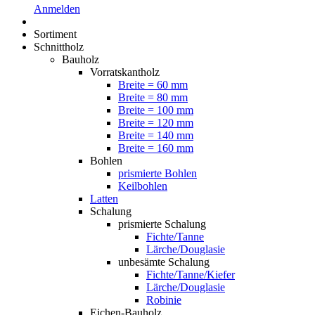
Anmelden
Sortiment
Schnittholz
Bauholz
Vorratskantholz
Breite = 60 mm
Breite = 80 mm
Breite = 100 mm
Breite = 120 mm
Breite = 140 mm
Breite = 160 mm
Bohlen
prismierte Bohlen
Keilbohlen
Latten
Schalung
prismierte Schalung
Fichte/Tanne
Lärche/Douglasie
unbesämte Schalung
Fichte/Tanne/Kiefer
Lärche/Douglasie
Robinie
Eichen-Bauholz