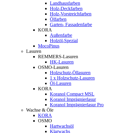
Landhausfarben
Holz-Deckfarben
Holz-Vorstreichfarben
Ölfarben
Garten- Fassadenfarbe
KORA
Außenfarbe
Holzöl-Spezial
MocoPinus
Lasuren
REMMERS-Lasuren
HK-Lasuren
OSMO-Lasuren
Holzschutz-Öllasuren
1 x Holzschutz-Lasuren
Öl-Lasuren
KORA
Koranol Compact MSL
Koranol Imprägnierlasur
Koranol Imprägnierlasur Pro
Wachse & Öle
KORA
OSMO
Hartwachsöl
Klarwachs