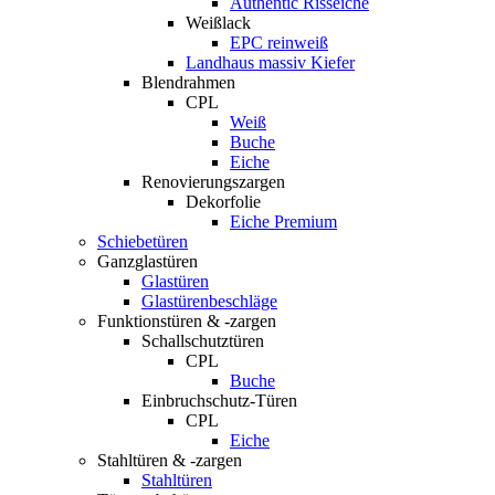
Authentic Risseiche
Weißlack
EPC reinweiß
Landhaus massiv Kiefer
Blendrahmen
CPL
Weiß
Buche
Eiche
Renovierungszargen
Dekorfolie
Eiche Premium
Schiebetüren
Ganzglastüren
Glastüren
Glastürenbeschläge
Funktionstüren & -zargen
Schallschutztüren
CPL
Buche
Einbruchschutz-Türen
CPL
Eiche
Stahltüren & -zargen
Stahltüren