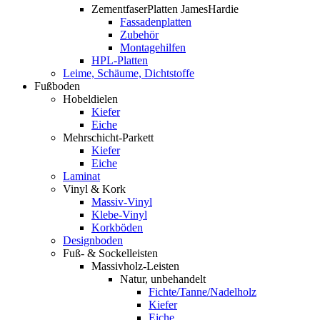
ZementfaserPlatten JamesHardie
Fassadenplatten
Zubehör
Montagehilfen
HPL-Platten
Leime, Schäume, Dichtstoffe
Fußboden
Hobeldielen
Kiefer
Eiche
Mehrschicht-Parkett
Kiefer
Eiche
Laminat
Vinyl & Kork
Massiv-Vinyl
Klebe-Vinyl
Korkböden
Designboden
Fuß- & Sockelleisten
Massivholz-Leisten
Natur, unbehandelt
Fichte/Tanne/Nadelholz
Kiefer
Eiche