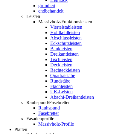
Hemlock
grundiert
endbehandelt
Leisten
Massivholz-Funktionsleisten
Viertelstableisten
Hohlkehlleisten
Abschlussleisten
Eckschutzleisten
Bankleisten
Dreikantleisten
Tischleisten
Deckleisten
Rechteckleisten
Quadratstäbe
Rundstäbe
Flachleisten
UK-Leisten
Abachi-Dreikantleisten
Rauhspund/Fasebretter
Rauhspund
Fasebretter
Fasadenprofile
Massivholz-Profile
Platten