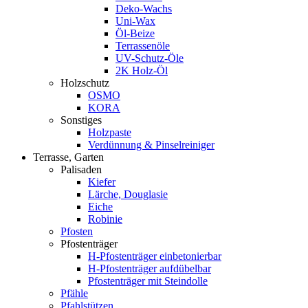
Deko-Wachs
Uni-Wax
Öl-Beize
Terrassenöle
UV-Schutz-Öle
2K Holz-Öl
Holzschutz
OSMO
KORA
Sonstiges
Holzpaste
Verdünnung & Pinselreiniger
Terrasse, Garten
Palisaden
Kiefer
Lärche, Douglasie
Eiche
Robinie
Pfosten
Pfostenträger
H-Pfostenträger einbetonierbar
H-Pfostenträger aufdübelbar
Pfostenträger mit Steindolle
Pfähle
Pfahlstützen