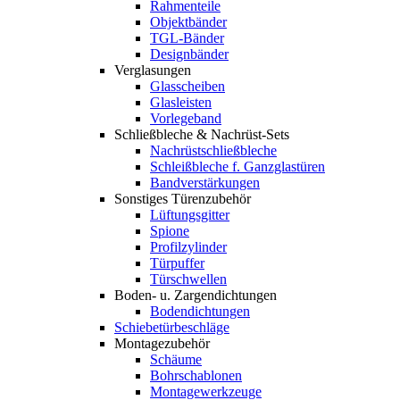
Rahmenteile
Objektbänder
TGL-Bänder
Designbänder
Verglasungen
Glasscheiben
Glasleisten
Vorlegeband
Schließbleche & Nachrüst-Sets
Nachrüstschließbleche
Schleißbleche f. Ganzglastüren
Bandverstärkungen
Sonstiges Türenzubehör
Lüftungsgitter
Spione
Profilzylinder
Türpuffer
Türschwellen
Boden- u. Zargendichtungen
Bodendichtungen
Schiebetürbeschläge
Montagezubehör
Schäume
Bohrschablonen
Montagewerkzeuge