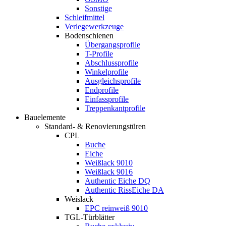
Sonstige
Schleifmittel
Verlegewerkzeuge
Bodenschienen
Übergangsprofile
T-Profile
Abschlussprofile
Winkelprofile
Ausgleichsprofile
Endprofile
Einfassprofile
Treppenkantprofile
Bauelemente
Standard- & Renovierungstüren
CPL
Buche
Eiche
Weißlack 9010
Weißlack 9016
Authentic Eiche DQ
Authentic RissEiche DA
Weislack
EPC reinweiß 9010
TGL-Türblätter