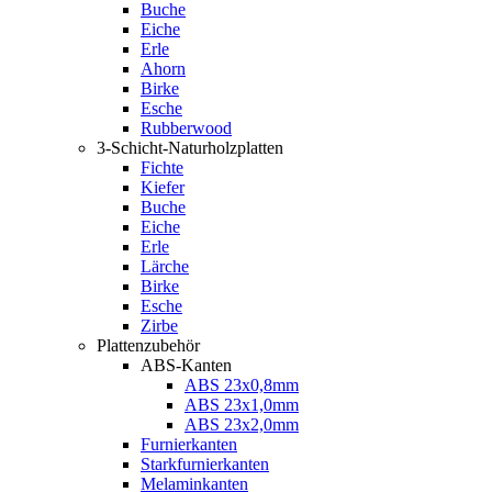
Buche
Eiche
Erle
Ahorn
Birke
Esche
Rubberwood
3-Schicht-Naturholzplatten
Fichte
Kiefer
Buche
Eiche
Erle
Lärche
Birke
Esche
Zirbe
Plattenzubehör
ABS-Kanten
ABS 23x0,8mm
ABS 23x1,0mm
ABS 23x2,0mm
Furnierkanten
Starkfurnierkanten
Melaminkanten