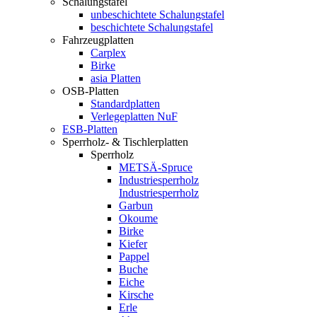
Schalungstafel
unbeschichtete Schalungstafel
beschichtete Schalungstafel
Fahrzeugplatten
Carplex
Birke
asia Platten
OSB-Platten
Standardplatten
Verlegeplatten NuF
ESB-Platten
Sperrholz- & Tischlerplatten
Sperrholz
METSÄ-Spruce
Industriesperrholz
Industriesperrholz
Garbun
Okoume
Birke
Kiefer
Pappel
Buche
Eiche
Kirsche
Erle