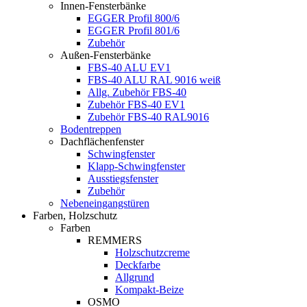
Innen-Fensterbänke
EGGER Profil 800/6
EGGER Profil 801/6
Zubehör
Außen-Fensterbänke
FBS-40 ALU EV1
FBS-40 ALU RAL 9016 weiß
Allg. Zubehör FBS-40
Zubehör FBS-40 EV1
Zubehör FBS-40 RAL9016
Bodentreppen
Dachflächenfenster
Schwingfenster
Klapp-Schwingfenster
Ausstiegsfenster
Zubehör
Nebeneingangstüren
Farben, Holzschutz
Farben
REMMERS
Holzschutzcreme
Deckfarbe
Allgrund
Kompakt-Beize
OSMO