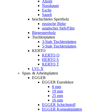
Ahorn
Nussbaum
Esche
Sapeli
beschichtetes Sperrholz
russische Birke
asiatischer Sieb/Film
Biegesperrholz
Tischlerplatten
3-Stab Tischlerplatten
5-Stab Tischlerplatten
KERTO
KERTO Q
HERTO S
KERTO T
LVL X
Span- & Arbeitsplatten
EGGER
EGGER Eurodekor
8 mm
19 mm
25 mm
16 mm
EGGER Schichtstoff
EGGER Kompaktplatten