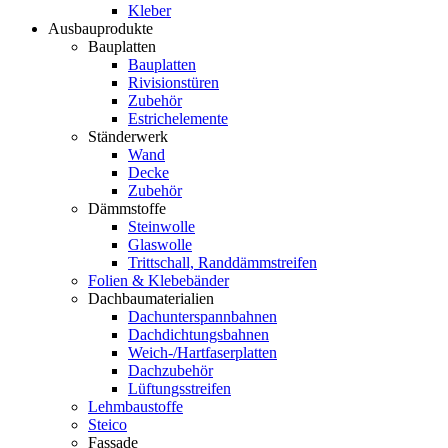
Kleber
Ausbauprodukte
Bauplatten
Bauplatten
Rivisionstüren
Zubehör
Estrichelemente
Ständerwerk
Wand
Decke
Zubehör
Dämmstoffe
Steinwolle
Glaswolle
Trittschall, Randdämmstreifen
Folien & Klebebänder
Dachbaumaterialien
Dachunterspannbahnen
Dachdichtungsbahnen
Weich-/Hartfaserplatten
Dachzubehör
Lüftungsstreifen
Lehmbaustoffe
Steico
Fassade