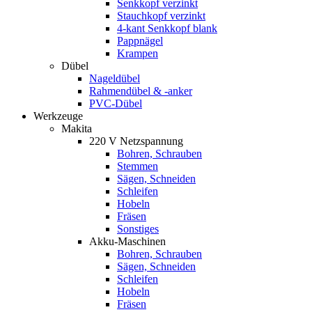
Senkkopf verzinkt
Stauchkopf verzinkt
4-kant Senkkopf blank
Pappnägel
Krampen
Dübel
Nageldübel
Rahmendübel & -anker
PVC-Dübel
Werkzeuge
Makita
220 V Netzspannung
Bohren, Schrauben
Stemmen
Sägen, Schneiden
Schleifen
Hobeln
Fräsen
Sonstiges
Akku-Maschinen
Bohren, Schrauben
Sägen, Schneiden
Schleifen
Hobeln
Fräsen