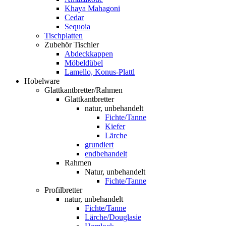
Khaya Mahagoni
Cedar
Sequoia
Tischplatten
Zubehör Tischler
Abdeckkappen
Möbeldübel
Lamello, Konus-Plattl
Hobelware
Glattkantbretter/Rahmen
Glattkantbretter
natur, unbehandelt
Fichte/Tanne
Kiefer
Lärche
grundiert
endbehandelt
Rahmen
Natur, unbehandelt
Fichte/Tanne
Profilbretter
natur, unbehandelt
Fichte/Tanne
Lärche/Douglasie