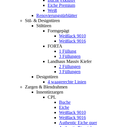
Buche exklusiv
Eiche Premium
Weiß
Renovierungstürblätter
Stil- & Designtüren
Stiltüren
Formgepägt
Weißlack 9010
Weißlack 9016
FORTA
1 Füllung
3 Füllungen
Landhaus Massiv Kiefer
2 Füllungen
3 Füllungen
Designtüren
4 waagerechte Linien
Zargen & Blendrahmen
Innentürzargen
CPL
Buche
Eiche
Weißlack 9010
Weißlack 9016
Authentic Eiche quer