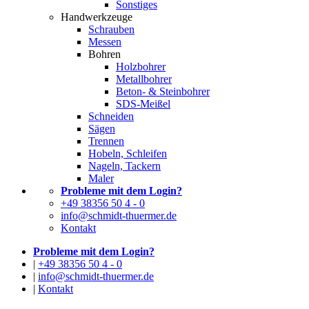
Sonstiges
Handwerkzeuge
Schrauben
Messen
Bohren
Holzbohrer
Metallbohrer
Beton- & Steinbohrer
SDS-Meißel
Schneiden
Sägen
Trennen
Hobeln, Schleifen
Nageln, Tackern
Maler
Probleme mit dem Login?
+49 38356 50 4 - 0
info@schmidt-thuermer.de
Kontakt
Probleme mit dem Login?
|
+49 38356 50 4 - 0
|
info@schmidt-thuermer.de
|
Kontakt