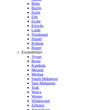
Birke
Buche
Eiche
Erle
Esche
Kirsche
Linde
Nussbaum
Pappel
Robinie
Rüster
Exotenhölzer
Ayous
Bosse
Kambala
Meranti
Merbau
Sapeli Mahagoni
Sipo Mahagoni
Teak
Wawa
Wenge
Whitewood
Zebrano
Amazakoue