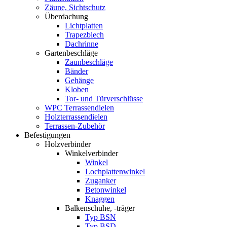
Zäune, Sichtschutz
Überdachung
Lichtplatten
Trapezblech
Dachrinne
Gartenbeschläge
Zaunbeschläge
Bänder
Gehänge
Kloben
Tor- und Türverschlüsse
WPC Terrassendielen
Holzterrassendielen
Terrassen-Zubehör
Befestigungen
Holzverbinder
Winkelverbinder
Winkel
Lochplattenwinkel
Zuganker
Betonwinkel
Knaggen
Balkenschuhe, -träger
Typ BSN
Typ BSD