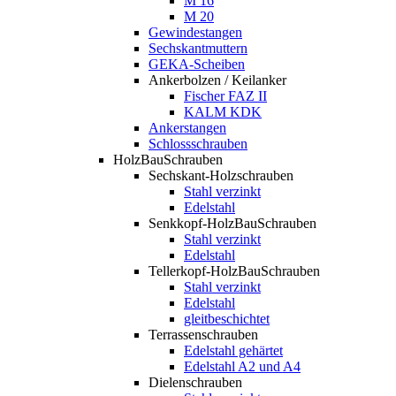
M 16
M 20
Gewindestangen
Sechskantmuttern
GEKA-Scheiben
Ankerbolzen / Keilanker
Fischer FAZ II
KALM KDK
Ankerstangen
Schlossschrauben
HolzBauSchrauben
Sechskant-Holzschrauben
Stahl verzinkt
Edelstahl
Senkkopf-HolzBauSchrauben
Stahl verzinkt
Edelstahl
Tellerkopf-HolzBauSchrauben
Stahl verzinkt
Edelstahl
gleitbeschichtet
Terrassenschrauben
Edelstahl gehärtet
Edelstahl A2 und A4
Dielenschrauben