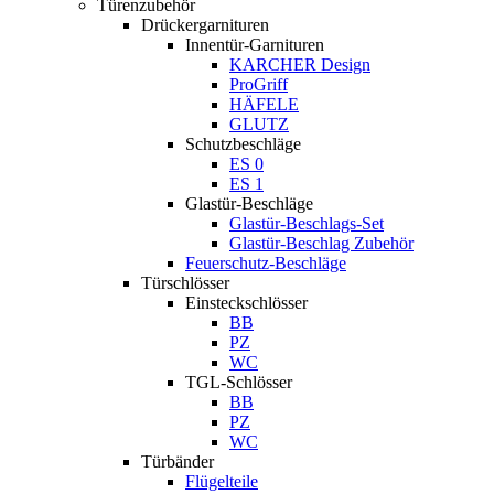
Türenzubehör
Drückergarnituren
Innentür-Garnituren
KARCHER Design
ProGriff
HÄFELE
GLUTZ
Schutzbeschläge
ES 0
ES 1
Glastür-Beschläge
Glastür-Beschlags-Set
Glastür-Beschlag Zubehör
Feuerschutz-Beschläge
Türschlösser
Einsteckschlösser
BB
PZ
WC
TGL-Schlösser
BB
PZ
WC
Türbänder
Flügelteile