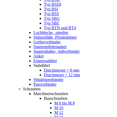
Typ BSDI
Typ BSI
Typ BSS
Typ SBG
Typ SBE
Typ BTN und BT4
Lochbleche, -streifen
Stützenfüße, Pfostenträger
Gerberverbinder
Sparrenpfettenanker
Sparrenhalter, -fußverbinder
Anker
Einpressdübel
Stabdübel
Durchmesser = 8 mm
Durchmeser = 12 mm
Windrispenbänder
Passverbinder
Schrauben
Maschinenschrauben
Bauschrauben
M 6 bis M 8
M 10
M 12