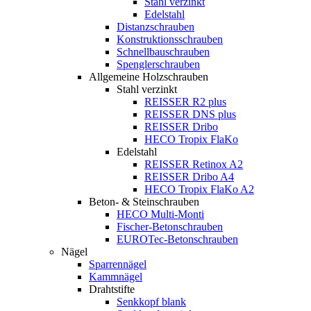
Stahl verzinkt
Edelstahl
Distanzschrauben
Konstruktionsschrauben
Schnellbauschrauben
Spenglerschrauben
Allgemeine Holzschrauben
Stahl verzinkt
REISSER R2 plus
REISSER DNS plus
REISSER Dribo
HECO Tropix FlaKo
Edelstahl
REISSER Retinox A2
REISSER Dribo A4
HECO Tropix FlaKo A2
Beton- & Steinschrauben
HECO Multi-Monti
Fischer-Betonschrauben
EUROTec-Betonschrauben
Nägel
Sparrennägel
Kammnägel
Drahtstifte
Senkkopf blank