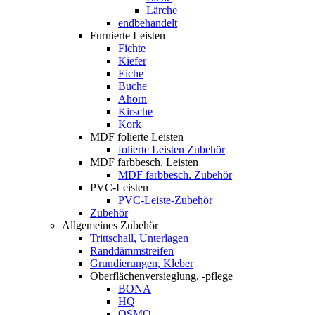
Lärche
endbehandelt
Furnierte Leisten
Fichte
Kiefer
Eiche
Buche
Ahorn
Kirsche
Kork
MDF folierte Leisten
folierte Leisten Zubehör
MDF farbbesch. Leisten
MDF farbbesch. Zubehör
PVC-Leisten
PVC-Leiste-Zubehör
Zubehör
Allgemeines Zubehör
Trittschall, Unterlagen
Randdämmstreifen
Grundierungen, Kleber
Oberflächenversieglung, -pflege
BONA
HQ
OSMO