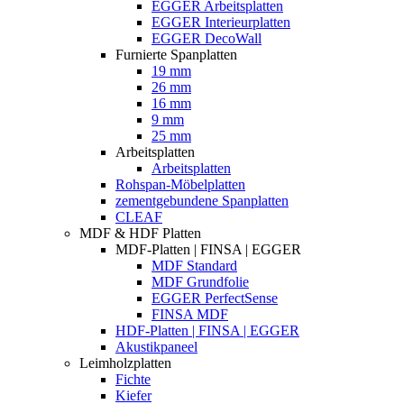
EGGER Arbeitsplatten
EGGER Interieurplatten
EGGER DecoWall
Furnierte Spanplatten
19 mm
26 mm
16 mm
9 mm
25 mm
Arbeitsplatten
Arbeitsplatten
Rohspan-Möbelplatten
zementgebundene Spanplatten
CLEAF
MDF & HDF Platten
MDF-Platten | FINSA | EGGER
MDF Standard
MDF Grundfolie
EGGER PerfectSense
FINSA MDF
HDF-Platten | FINSA | EGGER
Akustikpaneel
Leimholzplatten
Fichte
Kiefer